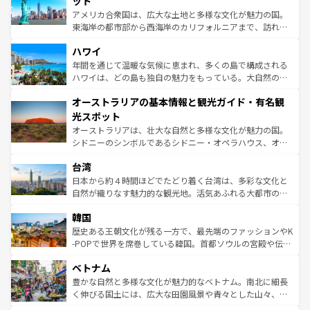
ット
ことができる。国民の所得が高いため物価も高いが、旅行
アメリカ合衆国は、広大な土地と多様な文化が魅力の国。
者向けの交通パス提供のサービスもあり、うまく活用すれ
東海岸の都市部から西海岸のカリフォルニアまで、訪れる
ば市内交通費無料で観光を楽しむこともできる。 なお、新
場所ごとに異なる風景と体験が待っている。ニューヨーク
着のスイス情報は
コンテンツ一覧
を参照してほしい。
ハワイ
のような巨大都市は、観光、ショッピング、エンターテイ
ンメントが詰まった刺激的なスポットだ。一方、アメリカ
年間を通じて温暖な気候に恵まれ、多くの島で構成される
西部には大自然が広がり、グランドキャニオンやイエロー
ハワイは、どの島も独自の魅力をもっている。大自然の神
ストーン国立公園といった絶景が堪能できる。さらに、南
秘を感じたいなら、火山が生み出した壮大な景観を誇るハ
オーストラリアの基本情報と観光ガイド・有名観
部のニューオーリンズでは、音楽と美食が融合した独特の
ワイ島は見逃せない。また、定番の観光地といえばオアフ
文化が魅力。旅行者はアメリカの各地域で異なる魅力を楽
島だが、静かな自然を求めるならマウイ島やカウアイ島が
光スポット
しみながら、その多様性と豊かな歴史を感じることができ
おすすめ。エメラルドグリーンに輝く海をはじめ、豊かな
オーストラリアは、壮大な自然と多様な文化が魅力の国。
るだろう。車でのロードトリップや列車の旅も、アメリカ
文化や歴史が息づいている。「アロハスピリット」と呼ば
シドニーのシンボルであるシドニー・オペラハウス、オー
ならではの贅沢な旅のスタイルだ。 なお、新着のアメリカ
れるおもてなしの心で訪れる人々を迎えてくれるハワイの
ストラリア東海岸北部に広がる大サンゴ礁地帯グレートバ
情報は
コンテンツ一覧
を参照してほしい。
人々、おいしいローカルフードやハワイアンミュージッ
台湾
リアリーフや大陸中央部にそびえるウルル（エアーズロッ
ク、伝統的なフラダンスなど、すべてがハワイの魅力を彩
ク）、タスマニアの美しい原生林やケアンズの熱帯雨林な
日本から約４時間ほどでたどり着く台湾は、多彩な文化と
っている。訪れるたびに新しい発見と感動が待っているハ
ど、見どころがたくさん。また、カフェやワイン、オージ
自然が織りなす魅力的な観光地。活気あふれる大都市の台
ワイを、存分に味わってほしい。 なお、新着のハワイ情報
ービーフなどの食文化も豊かで、美味しいものであふれて
北やノスタルジックな町並みが人気な九份（ジォウフェ
は
コンテンツ一覧
を参照してほしい。
韓国
いる。アクティビティも充実しており、サーフィンやダイ
ン）、静ひつな山岳地帯である台湾東部など、都市の喧騒
ビング、ハイキングなど、アウトドア好きにはたまらな
と山間の静けさが共存しており、訪れる人に新しい発見と
歴史ある王朝文化が残る一方で、最先端のファッションやK
い。オーストラリアの多彩な魅力を存分に味わいつくそ
驚きをもたらしてくれる。また、奥深い台湾の食文化も魅
-POPで世界を席巻している韓国。首都ソウルの宮殿や伝統
う。 なお、新着のオーストラリア情報は
コンテンツ一覧
を
力で、夜市などの屋台グルメから高級料理、ヘルシーで美
家屋が並ぶエリアでは韓国の歴史と文化に浸ることがで
参照してほしい。
ベトナム
容にもいいと評判のスイーツなど、バラエティ豊かな料理
き、地方に足を延ばせば四季折々の自然美を楽しむことが
が味わえる。 なお、新着の台湾情報は
コンテンツ一覧
を参
できる。そして、キムチや焼肉、絶品のストリートフード
豊かな自然と多様な文化が魅力的なベトナム。南北に細長
照してほしい。
まで、さまざまな韓国料理が待っている。夜には、韓国な
く伸びる国土には、広大な田園風景や青々とした山々、世
らではのナイトライフも堪能できる。あたたかいホスピタ
界遺産に登録された壮大な自然景観が点在し、都市部では