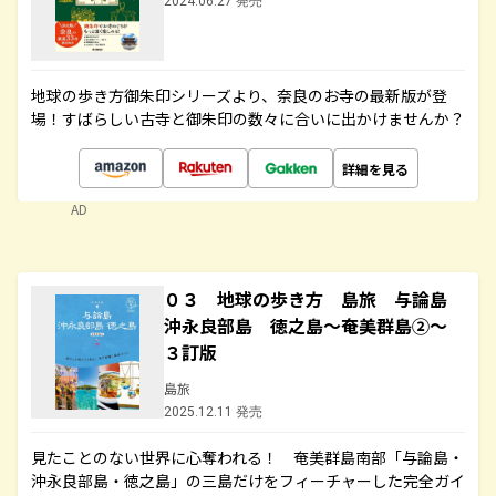
2024.06.27 発売
地球の歩き方御朱印シリーズより、奈良のお寺の最新版が登
場！すばらしい古寺と御朱印の数々に合いに出かけませんか？
詳細を見る
AD
０３ 地球の歩き方 島旅 与論島
沖永良部島 徳之島～奄美群島②～
３訂版
島旅
2025.12.11 発売
見たことのない世界に心奪われる！ 奄美群島南部「与論島・
沖永良部島・徳之島」の三島だけをフィーチャーした完全ガイ