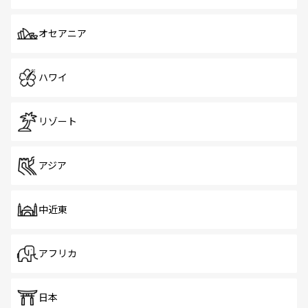
オセアニア
ハワイ
リゾート
アジア
中近東
アフリカ
日本