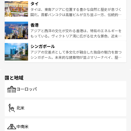
タイ
リティに包まれながら、韓国の多彩な魅力を心ゆくまで味
急速な発展と共に伝統が息づく。ハノイの古い町並みやホ
わってみてほしい。 なお、新着の韓国情報は
コンテンツ一
ーチミン市のフランス統治時代の建物も、独特の雰囲気を
タイは、東南アジアに位置する豊かな自然と歴史が息づく
覧
を参照してほしい。
醸し出している。また、バラエティの豊かさとおいしさで
国だ。首都バンコクは高層ビルが立ち並ぶ一方、伝統的な
世界中の食通を魅了してやまないベトナム料理も魅力のひ
寺院や市場がいたるところに点在し、古きよき文化と現代
香港
とつ。フォーやバインミー、ベトナムコーヒーなどは、ぜ
の活気が交差している。北部ではチェンマイなどの山岳地
ひ現地で味わいたい。どの地域を訪れてもあたたかい人々
帯で自然と触れ合い、南部ではプーケットやクラビの美し
アジアと西洋の文化が交わる香港は、特有のエネルギーを
が旅行者を迎えてくれるので、きっと忘れられない旅にな
いビーチでリゾート気分を楽しむことができる。タイ料理
もっている。ヴィクトリア湾に広がる壮大な景色、近未来
るはずだ。 なお、新着のベトナム情報は
コンテンツ一覧
を
は世界的に有名で、屋台から高級レストランまで味覚を刺
的なアートスポット、そして歴史と現代が融合した町並
参照してほしい。
シンガポール
激する。気候は一年中温暖で、どの季節にも異なる楽しみ
み、どこを訪れても感動するはず。観光スポットが密集し
が待っている。親しみやすいタイの人々、仏教を中心とし
ており、効率よく見どころを回れるのも魅力。息をのむよ
アジアの交差点として多文化が融合した独自の魅力を放つ
た文化、そして多様な観光資源が、訪れる旅人を魅了し続
うな絶景から文化的な体験まで、香港を存分に楽しみ尽く
シンガポール。未来的な建築物が並ぶマリーナベイ、歴史
ける。 なお、新着のタイ情報は
コンテンツ一覧
を参照して
そう。 なお、新着の香港情報は
コンテンツ一覧
を参照して
と伝統を感じられるエスニックタウン、多数の緑豊かな公
ほしい。
ほしい。
園や自然保護区など、自然が調和した近代的な景観と文化
の多様性あふれるカラフルな町は、どこを歩いても新しい
国と地域
発見がある。さらに、治安のよさや充実した公共交通機関
も、旅行者にとっては魅力的なポイント。グルメも豊富
で、ホーカーズは地元の風情を楽しめる外せないスポット
ヨーロッパ
だ。訪れる人を飽きさせないシンガポールで、多様な魅力
を体感しよう。 なお、新着のシンガポール情報は
コンテン
ツ一覧
を参照してほしい。
北米
中南米