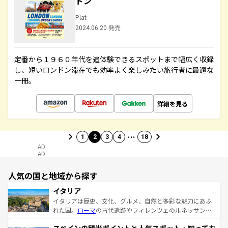
ドン
Plat
2024.06.20 発売
定番から１９６０年代を追体験できるスポットまで幅広く収録
し、短いロンドン滞在でも効率よく楽しみたい旅行者に最適な
一冊。
詳細を見る
…
1
2
3
4
18
AD
AD
人気の国と地域から探す
イタリア
イタリアは歴史、文化、グルメ、自然と多彩な魅力にあふ
れた国。
ローマ
の古代遺跡やフィレンツェのルネッサンス
美術、ヴェネツィアの運河など、歴史あるスポットはもち