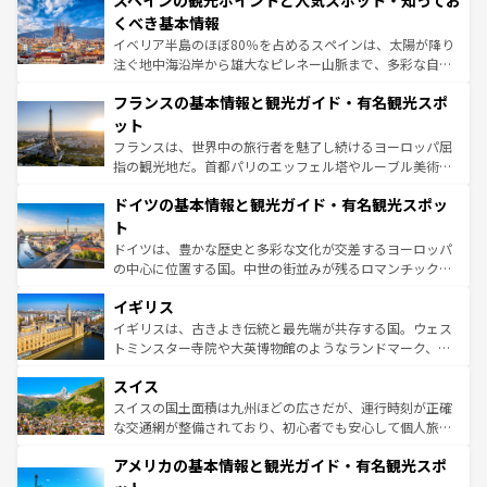
スペインの観光ポイントと人気スポット・知ってお
ろん、トスカーナの美しい田園風景やアマルフィ海岸の絶
景など、自然景観も見逃せない。観光の合間には、本場の
くべき基本情報
ピザやパスタなど、絶品のイタリア料理を堪能することも
イベリア半島のほぼ80％を占めるスペインは、太陽が降り
できる。朝目覚めてから夜眠るまで、すべての瞬間を楽し
注ぐ地中海沿岸から雄大なピレネー山脈まで、多彩な自然
ませてくれるイタリアで、忘れられない旅をしてみよう！
と文化が詰まったヨーロッパ屈指の旅行先だ。多様な地域
なお、新着のイタリア情報は
コンテンツ一覧
を参照してほ
フランスの基本情報と観光ガイド・有名観光スポ
文化が根付くこの国では、情熱的なフラメンコ、熱気あふ
しい。
れる闘牛、そして美味しいタパスが生活の一部となってい
ット
る。首都マドリードの洗練された雰囲気や、バルセロナの
フランスは、世界中の旅行者を魅了し続けるヨーロッパ屈
アートに溢れた街角から、地方では古代ローマ遺跡や中世
指の観光地だ。首都パリのエッフェル塔やルーブル美術館
の城塞都市、穏やかなビーチリゾートまで多彩な表情を見
といった象徴的なスポットから、田舎町の古風な美しさま
せる。地方によって風土や気候が異なるスペインはその個
ドイツの基本情報と観光ガイド・有名観光スポッ
で、幅広い魅力が詰まっている。華麗な宮殿、歴史的な大
性で訪れる人を魅了する。 なお、新着のスペイン情報は
コ
聖堂、美しいビーチ、そして豊かな自然が、訪れる者を心
ト
ンテンツ一覧
を参照してほしい。
から魅了する。また、フランスは美食の国としても知ら
ドイツは、豊かな歴史と多彩な文化が交差するヨーロッパ
れ、フランス料理はユネスコ無形文化遺産にも登録されて
の中心に位置する国。中世の街並みが残るロマンチック街
いる。シャンパンの発祥地であるランス、プロヴァンスの
道から、未来を先取りするようなモダンな都市まで多様な
香り高いラベンダー畑など、多彩な楽しみ方が可能だ。さ
イギリス
顔を持つこの国は、どこを歩いても飽きることがない。ベ
らに、パリ以外の地域にも魅力が溢れており、どの街角に
ルリンの文化的活気、バイエルン州のアルプスの絶景、そ
イギリスは、古きよき伝統と最先端が共存する国。ウェス
も豊かな歴史と文化が息づいている。パリ以外の個性あふ
してライン川沿いのワイン畑といった風景は必見。ビール
トミンスター寺院や大英博物館のようなランドマーク、歴
れる地方に足を運ぶとそれぞれで全く異なる文化を体験で
とソーセージを味わいながら地元の人と過ごす楽しい時間
史ある大学都市、美しい丘陵地帯や牧歌的な風景など、エ
きるだろう。 なお、新着のフランス情報は
コンテンツ一覧
スイス
は、お酒好きな人にはぜひ体験してほしい。 なお、新着の
リアごとに異なる魅力がある。また、優雅なアフタヌーン
を参照してほしい。
ドイツ情報は
コンテンツ一覧
を参照してほしい。
ティー、ビール好きにはたまらない英国パブ、サッカー観
スイスの国土面積は九州ほどの広さだが、運行時刻が正確
戦など、本場だからこそできる体験も豊富。イギリスを旅
な交通網が整備されており、初心者でも安心して個人旅行
して楽しみつくそう。 なお、新着のイギリス情報は
コンテ
を楽しめる。日本同様に時刻表どおりの旅が可能だ。中世
アメリカの基本情報と観光ガイド・有名観光スポ
ンツ一覧
を参照してほしい。
の建物がそのまま残る町や、スイスならではのユニークな
博物館もあり、アルプス観光だけでなく町歩きも満喫する