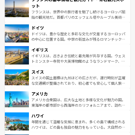
なお、新着のイタリア情報は
コンテンツ一覧
を参照してほ
れる闘牛、そして美味しいタパスが生活の一部となってい
ット
しい。
る。首都マドリードの洗練された雰囲気や、バルセロナの
フランスは、世界中の旅行者を魅了し続けるヨーロッパ屈
アートに溢れた街角から、地方では古代ローマ遺跡や中世
指の観光地だ。首都パリのエッフェル塔やルーブル美術館
の城塞都市、穏やかなビーチリゾートまで多彩な表情を見
といった象徴的なスポットから、田舎町の古風な美しさま
せる。地方によって風土や気候が異なるスペインはその個
ドイツ
で、幅広い魅力が詰まっている。華麗な宮殿、歴史的な大
性で訪れる人を魅了する。 なお、新着のスペイン情報は
コ
聖堂、美しいビーチ、そして豊かな自然が、訪れる者を心
ドイツは、豊かな歴史と多彩な文化が交差するヨーロッパ
ンテンツ一覧
を参照してほしい。
から魅了する。また、フランスは美食の国としても知ら
の中心に位置する国。中世の街並みが残るロマンチック街
れ、フランス料理はユネスコ無形文化遺産にも登録されて
道から、未来を先取りするようなモダンな都市まで多様な
イギリス
いる。シャンパンの発祥地であるランス、プロヴァンスの
顔を持つこの国は、どこを歩いても飽きることがない。ベ
香り高いラベンダー畑など、多彩な楽しみ方が可能だ。さ
ルリンの文化的活気、バイエルン州のアルプスの絶景、そ
イギリスは、古きよき伝統と最先端が共存する国。ウェス
らに、パリ以外の地域にも魅力が溢れており、どの街角に
してライン川沿いのワイン畑といった風景は必見。ビール
トミンスター寺院や大英博物館のようなランドマーク、歴
も豊かな歴史と文化が息づいている。パリ以外の個性あふ
とソーセージを味わいながら地元の人と過ごす楽しい時間
史ある大学都市、美しい丘陵地帯や牧歌的な風景など、エ
れる地方に足を運ぶとそれぞれで全く異なる文化を体験で
スイス
は、お酒好きな人にはぜひ体験してほしい。 なお、新着の
リアごとに異なる魅力がある。また、優雅なアフタヌーン
きるだろう。 なお、新着のフランス情報は
コンテンツ一覧
ドイツ情報は
コンテンツ一覧
を参照してほしい。
ティー、ビール好きにはたまらない英国パブ、サッカー観
スイスの国土面積は九州ほどの広さだが、運行時刻が正確
を参照してほしい。
戦など、本場だからこそできる体験も豊富。イギリスを旅
な交通網が整備されており、初心者でも安心して個人旅行
して楽しみつくそう。 なお、新着のイギリス情報は
コンテ
を楽しめる。日本同様に時刻表どおりの旅が可能だ。中世
アメリカ
ンツ一覧
を参照してほしい。
の建物がそのまま残る町や、スイスならではのユニークな
博物館もあり、アルプス観光だけでなく町歩きも満喫する
アメリカ合衆国は、広大な土地と多様な文化が魅力の国。
ことができる。国民の所得が高いため物価も高いが、旅行
東海岸の都市部から西海岸のカリフォルニアまで、訪れる
者向けの交通パス提供のサービスもあり、うまく活用すれ
場所ごとに異なる風景と体験が待っている。ニューヨーク
ハワイ
ば市内交通費無料で観光を楽しむこともできる。 なお、新
のような巨大都市は、観光、ショッピング、エンターテイ
着のスイス情報は
コンテンツ一覧
を参照してほしい。
ンメントが詰まった刺激的なスポットだ。一方、アメリカ
年間を通じて温暖な気候に恵まれ、多くの島で構成される
西部には大自然が広がり、グランドキャニオンやイエロー
ハワイは、どの島も独自の魅力をもっている。大自然の神
ストーン国立公園といった絶景が堪能できる。さらに、南
秘を感じたいなら、火山が生み出した壮大な景観を誇るハ