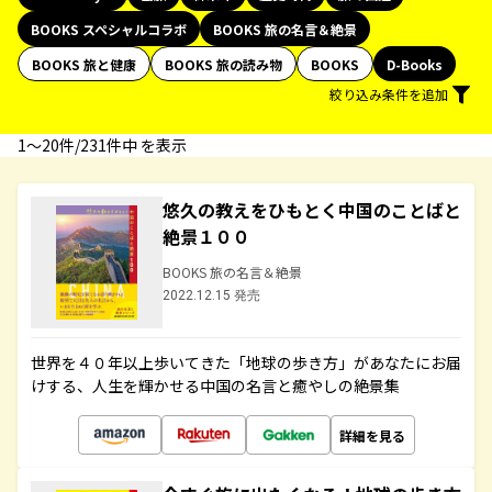
BOOKS スペシャルコラボ
BOOKS 旅の名言＆絶景
BOOKS 旅と健康
BOOKS 旅の読み物
BOOKS
D-Books
絞り込み条件を追加
1〜20件/231件中 を表示
悠久の教えをひもとく中国のことばと
絶景１００
BOOKS 旅の名言＆絶景
2022.12.15 発売
世界を４０年以上歩いてきた「地球の歩き方」があなたにお届
けする、人生を輝かせる中国の名言と癒やしの絶景集
詳細を見る