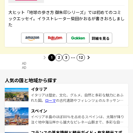
大ヒット「地球の歩き方 御朱印シリーズ」では初めてのコミ
ックエッセイ。イラストレーター柴田かおるが書きおろしまし
た
詳細を見る
…
1
2
3
12
AD
AD
人気の国と地域から探す
イタリア
イタリアは歴史、文化、グルメ、自然と多彩な魅力にあふ
れた国。
ローマ
の古代遺跡やフィレンツェのルネッサンス
美術、ヴェネツィアの運河など、歴史あるスポットはもち
スペイン
ろん、トスカーナの美しい田園風景やアマルフィ海岸の絶
景など、自然景観も見逃せない。観光の合間には、本場の
イベリア半島のほぼ80％を占めるスペインは、太陽が降り
ピザやパスタなど、絶品のイタリア料理を堪能することも
注ぐ地中海沿岸から雄大なピレネー山脈まで、多彩な自然
できる。朝目覚めてから夜眠るまで、すべての瞬間を楽し
と文化が詰まったヨーロッパ屈指の旅行先だ。多様な地域
フランスの基本情報と観光ガイド・有名観光スポ
ませてくれるイタリアで、忘れられない旅をしてみよう！
文化が根付くこの国では、情熱的なフラメンコ、熱気あふ