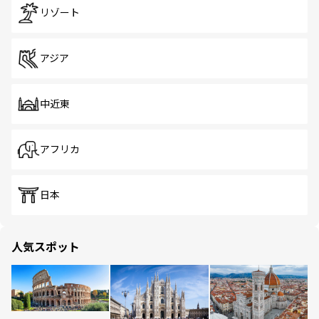
リゾート
アジア
中近東
アフリカ
日本
人気スポット