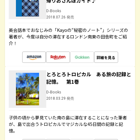
帰りおさんぽガイド♪
D-Books
2018.07.26 発売
英会話本でおなじみの「Kayoの“秘密のノート”」シリーズの
著者が、今度は自分の滞在するロンドン南東の田舎町をご紹
介！
詳細を見る
とろとろトロピカル ある旅の記録と
記憶。 第1巻
D-Books
2018.03.29 発売
子供の頃から夢見ていた南の島に滞在することになった筆者
が、島で出合うトロピカルでマジカルな45日間の記録と記
憶。