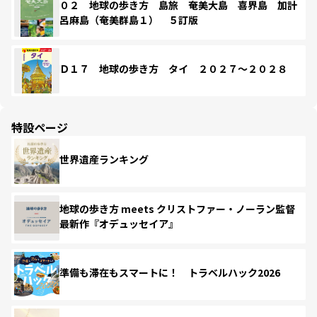
０２ 地球の歩き方 島旅 奄美大島 喜界島 加計
呂麻島（奄美群島１） ５訂版
Ｄ１７ 地球の歩き方 タイ ２０２７～２０２８
特設ページ
世界遺産ランキング
地球の歩き方 meets クリストファー・ノーラン監督
最新作『オデュッセイア』
準備も滞在もスマートに！ トラベルハック2026