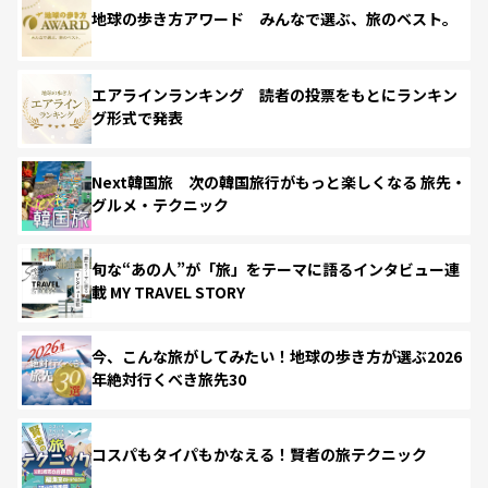
地球の歩き方アワード みんなで選ぶ、旅のベスト。
エアラインランキング 読者の投票をもとにランキン
グ形式で発表
Next韓国旅 次の韓国旅行がもっと楽しくなる 旅先・
グルメ・テクニック
旬な“あの人”が「旅」をテーマに語るインタビュー連
載 MY TRAVEL STORY
今、こんな旅がしてみたい！地球の歩き方が選ぶ2026
年絶対行くべき旅先30
コスパもタイパもかなえる！賢者の旅テクニック