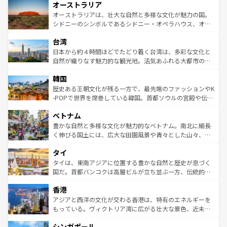
オーストラリア
部のニューオーリンズでは、音楽と美食が融合した独特の
ワイ島は見逃せない。また、定番の観光地といえばオアフ
文化が魅力。旅行者はアメリカの各地域で異なる魅力を楽
島だが、静かな自然を求めるならマウイ島やカウアイ島が
オーストラリアは、壮大な自然と多様な文化が魅力の国。
しみながら、その多様性と豊かな歴史を感じることができ
おすすめ。エメラルドグリーンに輝く海をはじめ、豊かな
シドニーのシンボルであるシドニー・オペラハウス、オー
るだろう。車でのロードトリップや列車の旅も、アメリカ
文化や歴史が息づいている。「アロハスピリット」と呼ば
ストラリア東海岸北部に広がる大サンゴ礁地帯グレートバ
ならではの贅沢な旅のスタイルだ。 なお、新着のアメリカ
台湾
れるおもてなしの心で訪れる人々を迎えてくれるハワイの
リアリーフや大陸中央部にそびえるウルル（エアーズロッ
情報は
コンテンツ一覧
を参照してほしい。
人々、おいしいローカルフードやハワイアンミュージッ
ク）、タスマニアの美しい原生林やケアンズの熱帯雨林な
日本から約４時間ほどでたどり着く台湾は、多彩な文化と
ク、伝統的なフラダンスなど、すべてがハワイの魅力を彩
ど、見どころがたくさん。また、カフェやワイン、オージ
自然が織りなす魅力的な観光地。活気あふれる大都市の台
っている。訪れるたびに新しい発見と感動が待っているハ
ービーフなどの食文化も豊かで、美味しいものであふれて
北やノスタルジックな町並みが人気な九份（ジォウフェ
ワイを、存分に味わってほしい。 なお、新着のハワイ情報
韓国
いる。アクティビティも充実しており、サーフィンやダイ
ン）、静ひつな山岳地帯である台湾東部など、都市の喧騒
は
コンテンツ一覧
を参照してほしい。
ビング、ハイキングなど、アウトドア好きにはたまらな
と山間の静けさが共存しており、訪れる人に新しい発見と
歴史ある王朝文化が残る一方で、最先端のファッションやK
い。オーストラリアの多彩な魅力を存分に味わいつくそ
驚きをもたらしてくれる。また、奥深い台湾の食文化も魅
-POPで世界を席巻している韓国。首都ソウルの宮殿や伝統
う。 なお、新着のオーストラリア情報は
コンテンツ一覧
を
力で、夜市などの屋台グルメから高級料理、ヘルシーで美
家屋が並ぶエリアでは韓国の歴史と文化に浸ることがで
参照してほしい。
ベトナム
容にもいいと評判のスイーツなど、バラエティ豊かな料理
き、地方に足を延ばせば四季折々の自然美を楽しむことが
が味わえる。 なお、新着の台湾情報は
コンテンツ一覧
を参
できる。そして、キムチや焼肉、絶品のストリートフード
豊かな自然と多様な文化が魅力的なベトナム。南北に細長
照してほしい。
まで、さまざまな韓国料理が待っている。夜には、韓国な
く伸びる国土には、広大な田園風景や青々とした山々、世
らではのナイトライフも堪能できる。あたたかいホスピタ
界遺産に登録された壮大な自然景観が点在し、都市部では
タイ
リティに包まれながら、韓国の多彩な魅力を心ゆくまで味
急速な発展と共に伝統が息づく。ハノイの古い町並みやホ
わってみてほしい。 なお、新着の韓国情報は
コンテンツ一
ーチミン市のフランス統治時代の建物も、独特の雰囲気を
タイは、東南アジアに位置する豊かな自然と歴史が息づく
覧
を参照してほしい。
醸し出している。また、バラエティの豊かさとおいしさで
国だ。首都バンコクは高層ビルが立ち並ぶ一方、伝統的な
世界中の食通を魅了してやまないベトナム料理も魅力のひ
寺院や市場がいたるところに点在し、古きよき文化と現代
香港
とつ。フォーやバインミー、ベトナムコーヒーなどは、ぜ
の活気が交差している。北部ではチェンマイなどの山岳地
ひ現地で味わいたい。どの地域を訪れてもあたたかい人々
帯で自然と触れ合い、南部ではプーケットやクラビの美し
アジアと西洋の文化が交わる香港は、特有のエネルギーを
が旅行者を迎えてくれるので、きっと忘れられない旅にな
いビーチでリゾート気分を楽しむことができる。タイ料理
もっている。ヴィクトリア湾に広がる壮大な景色、近未来
るはずだ。 なお、新着のベトナム情報は
コンテンツ一覧
を
は世界的に有名で、屋台から高級レストランまで味覚を刺
的なアートスポット、そして歴史と現代が融合した町並
参照してほしい。
シンガポール
激する。気候は一年中温暖で、どの季節にも異なる楽しみ
み、どこを訪れても感動するはず。観光スポットが密集し