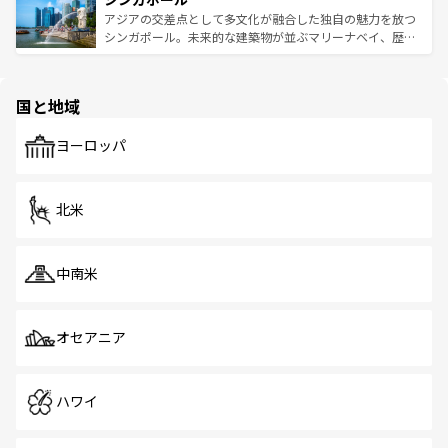
が待っている。親しみやすいタイの人々、仏教を中心とし
ており、効率よく見どころを回れるのも魅力。息をのむよ
アジアの交差点として多文化が融合した独自の魅力を放つ
た文化、そして多様な観光資源が、訪れる旅人を魅了し続
うな絶景から文化的な体験まで、香港を存分に楽しみ尽く
シンガポール。未来的な建築物が並ぶマリーナベイ、歴史
ける。 なお、新着のタイ情報は
コンテンツ一覧
を参照して
そう。 なお、新着の香港情報は
コンテンツ一覧
を参照して
と伝統を感じられるエスニックタウン、多数の緑豊かな公
ほしい。
ほしい。
園や自然保護区など、自然が調和した近代的な景観と文化
の多様性あふれるカラフルな町は、どこを歩いても新しい
国と地域
発見がある。さらに、治安のよさや充実した公共交通機関
も、旅行者にとっては魅力的なポイント。グルメも豊富
で、ホーカーズは地元の風情を楽しめる外せないスポット
ヨーロッパ
だ。訪れる人を飽きさせないシンガポールで、多様な魅力
を体感しよう。 なお、新着のシンガポール情報は
コンテン
ツ一覧
を参照してほしい。
北米
中南米
オセアニア
ハワイ