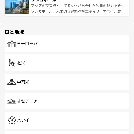
が待っている。親しみやすいタイの人々、仏教を中心とし
ており、効率よく見どころを回れるのも魅力。息をのむよ
アジアの交差点として多文化が融合した独自の魅力を放つ
た文化、そして多様な観光資源が、訪れる旅人を魅了し続
うな絶景から文化的な体験まで、香港を存分に楽しみ尽く
シンガポール。未来的な建築物が並ぶマリーナベイ、歴史
ける。 なお、新着のタイ情報は
コンテンツ一覧
を参照して
そう。 なお、新着の香港情報は
コンテンツ一覧
を参照して
と伝統を感じられるエスニックタウン、多数の緑豊かな公
ほしい。
ほしい。
園や自然保護区など、自然が調和した近代的な景観と文化
の多様性あふれるカラフルな町は、どこを歩いても新しい
国と地域
発見がある。さらに、治安のよさや充実した公共交通機関
も、旅行者にとっては魅力的なポイント。グルメも豊富
で、ホーカーズは地元の風情を楽しめる外せないスポット
ヨーロッパ
だ。訪れる人を飽きさせないシンガポールで、多様な魅力
を体感しよう。 なお、新着のシンガポール情報は
コンテン
ツ一覧
を参照してほしい。
北米
中南米
オセアニア
ハワイ