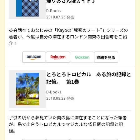
帰りおさんぽガイド♪
D-Books
2018.07.26 発売
英会話本でおなじみの「Kayoの“秘密のノート”」シリーズの
著者が、今度は自分の滞在するロンドン南東の田舎町をご紹
介！
詳細を見る
とろとろトロピカル ある旅の記録と
記憶。 第1巻
D-Books
2018.03.29 発売
子供の頃から夢見ていた南の島に滞在することになった筆者
が、島で出合うトロピカルでマジカルな45日間の記録と記
憶。