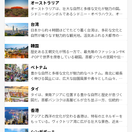
オーストラリア
部のニューオーリンズでは、音楽と美食が融合した独特の
ワイ島は見逃せない。また、定番の観光地といえばオアフ
文化が魅力。旅行者はアメリカの各地域で異なる魅力を楽
島だが、静かな自然を求めるならマウイ島やカウアイ島が
オーストラリアは、壮大な自然と多様な文化が魅力の国。
しみながら、その多様性と豊かな歴史を感じることができ
おすすめ。エメラルドグリーンに輝く海をはじめ、豊かな
シドニーのシンボルであるシドニー・オペラハウス、オー
るだろう。車でのロードトリップや列車の旅も、アメリカ
文化や歴史が息づいている。「アロハスピリット」と呼ば
ストラリア東海岸北部に広がる大サンゴ礁地帯グレートバ
ならではの贅沢な旅のスタイルだ。 なお、新着のアメリカ
台湾
れるおもてなしの心で訪れる人々を迎えてくれるハワイの
リアリーフや大陸中央部にそびえるウルル（エアーズロッ
情報は
コンテンツ一覧
を参照してほしい。
人々、おいしいローカルフードやハワイアンミュージッ
ク）、タスマニアの美しい原生林やケアンズの熱帯雨林な
日本から約４時間ほどでたどり着く台湾は、多彩な文化と
ク、伝統的なフラダンスなど、すべてがハワイの魅力を彩
ど、見どころがたくさん。また、カフェやワイン、オージ
自然が織りなす魅力的な観光地。活気あふれる大都市の台
っている。訪れるたびに新しい発見と感動が待っているハ
ービーフなどの食文化も豊かで、美味しいものであふれて
北やノスタルジックな町並みが人気な九份（ジォウフェ
ワイを、存分に味わってほしい。 なお、新着のハワイ情報
韓国
いる。アクティビティも充実しており、サーフィンやダイ
ン）、静ひつな山岳地帯である台湾東部など、都市の喧騒
は
コンテンツ一覧
を参照してほしい。
ビング、ハイキングなど、アウトドア好きにはたまらな
と山間の静けさが共存しており、訪れる人に新しい発見と
歴史ある王朝文化が残る一方で、最先端のファッションやK
い。オーストラリアの多彩な魅力を存分に味わいつくそ
驚きをもたらしてくれる。また、奥深い台湾の食文化も魅
-POPで世界を席巻している韓国。首都ソウルの宮殿や伝統
う。 なお、新着のオーストラリア情報は
コンテンツ一覧
を
力で、夜市などの屋台グルメから高級料理、ヘルシーで美
家屋が並ぶエリアでは韓国の歴史と文化に浸ることがで
参照してほしい。
ベトナム
容にもいいと評判のスイーツなど、バラエティ豊かな料理
き、地方に足を延ばせば四季折々の自然美を楽しむことが
が味わえる。 なお、新着の台湾情報は
コンテンツ一覧
を参
できる。そして、キムチや焼肉、絶品のストリートフード
豊かな自然と多様な文化が魅力的なベトナム。南北に細長
照してほしい。
まで、さまざまな韓国料理が待っている。夜には、韓国な
く伸びる国土には、広大な田園風景や青々とした山々、世
らではのナイトライフも堪能できる。あたたかいホスピタ
界遺産に登録された壮大な自然景観が点在し、都市部では
タイ
リティに包まれながら、韓国の多彩な魅力を心ゆくまで味
急速な発展と共に伝統が息づく。ハノイの古い町並みやホ
わってみてほしい。 なお、新着の韓国情報は
コンテンツ一
ーチミン市のフランス統治時代の建物も、独特の雰囲気を
タイは、東南アジアに位置する豊かな自然と歴史が息づく
覧
を参照してほしい。
醸し出している。また、バラエティの豊かさとおいしさで
国だ。首都バンコクは高層ビルが立ち並ぶ一方、伝統的な
世界中の食通を魅了してやまないベトナム料理も魅力のひ
寺院や市場がいたるところに点在し、古きよき文化と現代
香港
とつ。フォーやバインミー、ベトナムコーヒーなどは、ぜ
の活気が交差している。北部ではチェンマイなどの山岳地
ひ現地で味わいたい。どの地域を訪れてもあたたかい人々
帯で自然と触れ合い、南部ではプーケットやクラビの美し
アジアと西洋の文化が交わる香港は、特有のエネルギーを
が旅行者を迎えてくれるので、きっと忘れられない旅にな
いビーチでリゾート気分を楽しむことができる。タイ料理
もっている。ヴィクトリア湾に広がる壮大な景色、近未来
るはずだ。 なお、新着のベトナム情報は
コンテンツ一覧
を
は世界的に有名で、屋台から高級レストランまで味覚を刺
的なアートスポット、そして歴史と現代が融合した町並
参照してほしい。
シンガポール
激する。気候は一年中温暖で、どの季節にも異なる楽しみ
み、どこを訪れても感動するはず。観光スポットが密集し