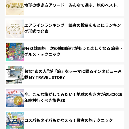
地球の歩き方アワード みんなで選ぶ、旅のベスト。
エアラインランキング 読者の投票をもとにランキン
グ形式で発表
Next韓国旅 次の韓国旅行がもっと楽しくなる 旅先・
グルメ・テクニック
旬な“あの人”が「旅」をテーマに語るインタビュー連
載 MY TRAVEL STORY
今、こんな旅がしてみたい！地球の歩き方が選ぶ2026
年絶対行くべき旅先30
コスパもタイパもかなえる！賢者の旅テクニック