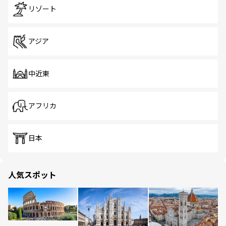
リゾート
アジア
中近東
アフリカ
日本
人気スポット