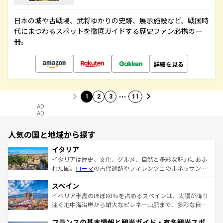
日本の城や古戦場、武将ゆかりの史跡、展示施設など、戦国時
代にまつわるスポットを徹底ガイドする歴史ファン必携の一
冊。
詳細を見る
…
1
2
3
11
AD
AD
人気の国と地域から探す
イタリア
イタリアは歴史、文化、グルメ、自然と多彩な魅力にあふ
れた国。
ローマ
の古代遺跡やフィレンツェのルネッサンス
美術、ヴェネツィアの運河など、歴史あるスポットはもち
スペイン
ろん、トスカーナの美しい田園風景やアマルフィ海岸の絶
景など、自然景観も見逃せない。観光の合間には、本場の
イベリア半島のほぼ80％を占めるスペインは、太陽が降り
ピザやパスタなど、絶品のイタリア料理を堪能することも
注ぐ地中海沿岸から雄大なピレネー山脈まで、多彩な自然
できる。朝目覚めてから夜眠るまで、すべての瞬間を楽し
と文化が詰まったヨーロッパ屈指の旅行先だ。多様な地域
フランスの基本情報と観光ガイド・有名観光スポ
ませてくれるイタリアで、忘れられない旅をしてみよう！
文化が根付くこの国では、情熱的なフラメンコ、熱気あふ