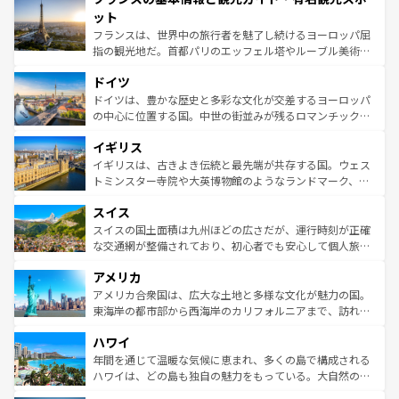
なお、新着のイタリア情報は
コンテンツ一覧
を参照してほ
れる闘牛、そして美味しいタパスが生活の一部となってい
ット
しい。
る。首都マドリードの洗練された雰囲気や、バルセロナの
フランスは、世界中の旅行者を魅了し続けるヨーロッパ屈
アートに溢れた街角から、地方では古代ローマ遺跡や中世
指の観光地だ。首都パリのエッフェル塔やルーブル美術館
の城塞都市、穏やかなビーチリゾートまで多彩な表情を見
といった象徴的なスポットから、田舎町の古風な美しさま
せる。地方によって風土や気候が異なるスペインはその個
ドイツ
で、幅広い魅力が詰まっている。華麗な宮殿、歴史的な大
性で訪れる人を魅了する。 なお、新着のスペイン情報は
コ
聖堂、美しいビーチ、そして豊かな自然が、訪れる者を心
ドイツは、豊かな歴史と多彩な文化が交差するヨーロッパ
ンテンツ一覧
を参照してほしい。
から魅了する。また、フランスは美食の国としても知ら
の中心に位置する国。中世の街並みが残るロマンチック街
れ、フランス料理はユネスコ無形文化遺産にも登録されて
道から、未来を先取りするようなモダンな都市まで多様な
イギリス
いる。シャンパンの発祥地であるランス、プロヴァンスの
顔を持つこの国は、どこを歩いても飽きることがない。ベ
香り高いラベンダー畑など、多彩な楽しみ方が可能だ。さ
ルリンの文化的活気、バイエルン州のアルプスの絶景、そ
イギリスは、古きよき伝統と最先端が共存する国。ウェス
らに、パリ以外の地域にも魅力が溢れており、どの街角に
してライン川沿いのワイン畑といった風景は必見。ビール
トミンスター寺院や大英博物館のようなランドマーク、歴
も豊かな歴史と文化が息づいている。パリ以外の個性あふ
とソーセージを味わいながら地元の人と過ごす楽しい時間
史ある大学都市、美しい丘陵地帯や牧歌的な風景など、エ
れる地方に足を運ぶとそれぞれで全く異なる文化を体験で
スイス
は、お酒好きな人にはぜひ体験してほしい。 なお、新着の
リアごとに異なる魅力がある。また、優雅なアフタヌーン
きるだろう。 なお、新着のフランス情報は
コンテンツ一覧
ドイツ情報は
コンテンツ一覧
を参照してほしい。
ティー、ビール好きにはたまらない英国パブ、サッカー観
スイスの国土面積は九州ほどの広さだが、運行時刻が正確
を参照してほしい。
戦など、本場だからこそできる体験も豊富。イギリスを旅
な交通網が整備されており、初心者でも安心して個人旅行
して楽しみつくそう。 なお、新着のイギリス情報は
コンテ
を楽しめる。日本同様に時刻表どおりの旅が可能だ。中世
アメリカ
ンツ一覧
を参照してほしい。
の建物がそのまま残る町や、スイスならではのユニークな
博物館もあり、アルプス観光だけでなく町歩きも満喫する
アメリカ合衆国は、広大な土地と多様な文化が魅力の国。
ことができる。国民の所得が高いため物価も高いが、旅行
東海岸の都市部から西海岸のカリフォルニアまで、訪れる
者向けの交通パス提供のサービスもあり、うまく活用すれ
場所ごとに異なる風景と体験が待っている。ニューヨーク
ハワイ
ば市内交通費無料で観光を楽しむこともできる。 なお、新
のような巨大都市は、観光、ショッピング、エンターテイ
着のスイス情報は
コンテンツ一覧
を参照してほしい。
ンメントが詰まった刺激的なスポットだ。一方、アメリカ
年間を通じて温暖な気候に恵まれ、多くの島で構成される
西部には大自然が広がり、グランドキャニオンやイエロー
ハワイは、どの島も独自の魅力をもっている。大自然の神
ストーン国立公園といった絶景が堪能できる。さらに、南
秘を感じたいなら、火山が生み出した壮大な景観を誇るハ