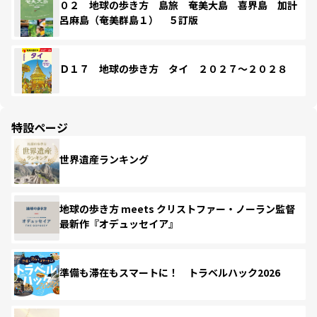
０２ 地球の歩き方 島旅 奄美大島 喜界島 加計
呂麻島（奄美群島１） ５訂版
Ｄ１７ 地球の歩き方 タイ ２０２７～２０２８
特設ページ
世界遺産ランキング
地球の歩き方 meets クリストファー・ノーラン監督
最新作『オデュッセイア』
準備も滞在もスマートに！ トラベルハック2026