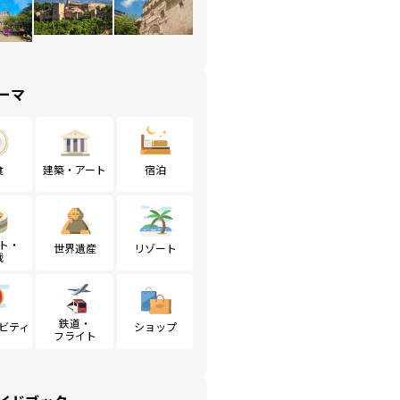
ーマ
食
建築・アート
宿泊
ト・
世界遺産
リゾート
戦
鉄道・
ビティ
ショップ
フライト