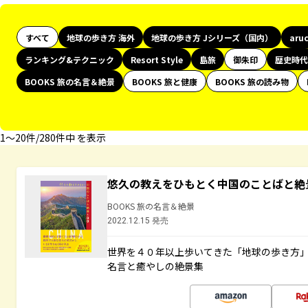
すべて
地球の歩き方 海外
地球の歩き方 Jシリーズ（国内）
aru
ランキング&テクニック
Resort Style
島旅
御朱印
歴史時代
BOOKS 旅の名言＆絶景
BOOKS 旅と健康
BOOKS 旅の読み物
1〜20件/280件中 を表示
悠久の教えをひもとく中国のことばと絶
BOOKS 旅の名言＆絶景
2022.12.15 発売
世界を４０年以上歩いてきた「地球の歩き方
名言と癒やしの絶景集