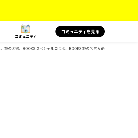
コミュニティを見る
コミュニティ
史時代、旅の図鑑、BOOKS スペシャルコラボ、BOOKS 旅の名言＆絶景、D-Booksの