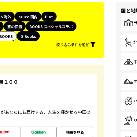
国と地
co 海外
aruco 国内
Plat
旅の図鑑
BOOKS スペシャルコラボ
BOOKS
D-Books
絞り込み条件を追加
景１００
」があなたにお届けする、人生を輝かせる中国の
詳細を見る