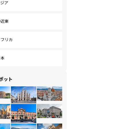
アジア
中近東
アフリカ
日本
ポット