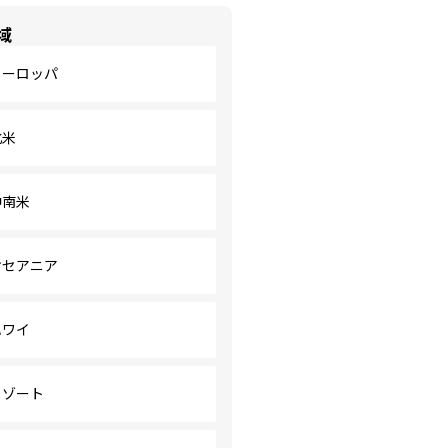
域
ヨーロッパ
北米
中南米
オセアニア
ハワイ
リゾート