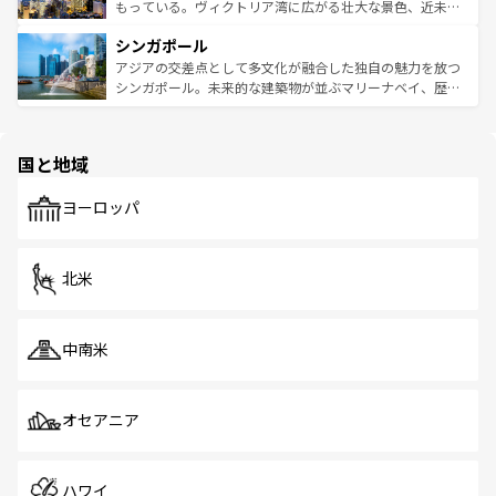
が旅行者を迎えてくれるので、きっと忘れられない旅にな
いビーチでリゾート気分を楽しむことができる。タイ料理
もっている。ヴィクトリア湾に広がる壮大な景色、近未来
るはずだ。 なお、新着のベトナム情報は
コンテンツ一覧
を
は世界的に有名で、屋台から高級レストランまで味覚を刺
的なアートスポット、そして歴史と現代が融合した町並
参照してほしい。
シンガポール
激する。気候は一年中温暖で、どの季節にも異なる楽しみ
み、どこを訪れても感動するはず。観光スポットが密集し
が待っている。親しみやすいタイの人々、仏教を中心とし
ており、効率よく見どころを回れるのも魅力。息をのむよ
アジアの交差点として多文化が融合した独自の魅力を放つ
た文化、そして多様な観光資源が、訪れる旅人を魅了し続
うな絶景から文化的な体験まで、香港を存分に楽しみ尽く
シンガポール。未来的な建築物が並ぶマリーナベイ、歴史
ける。 なお、新着のタイ情報は
コンテンツ一覧
を参照して
そう。 なお、新着の香港情報は
コンテンツ一覧
を参照して
と伝統を感じられるエスニックタウン、多数の緑豊かな公
ほしい。
ほしい。
園や自然保護区など、自然が調和した近代的な景観と文化
の多様性あふれるカラフルな町は、どこを歩いても新しい
国と地域
発見がある。さらに、治安のよさや充実した公共交通機関
も、旅行者にとっては魅力的なポイント。グルメも豊富
で、ホーカーズは地元の風情を楽しめる外せないスポット
ヨーロッパ
だ。訪れる人を飽きさせないシンガポールで、多様な魅力
を体感しよう。 なお、新着のシンガポール情報は
コンテン
ツ一覧
を参照してほしい。
北米
中南米
オセアニア
ハワイ