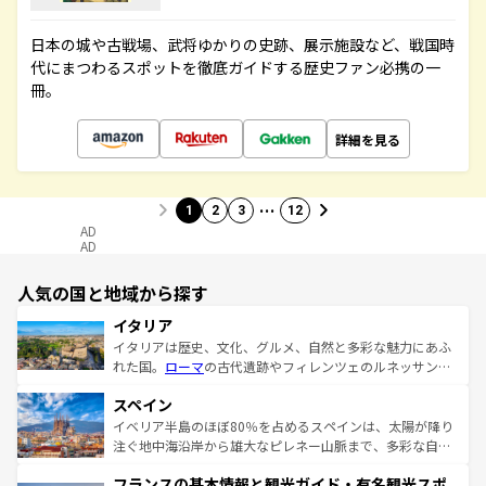
日本の城や古戦場、武将ゆかりの史跡、展示施設など、戦国時
代にまつわるスポットを徹底ガイドする歴史ファン必携の一
冊。
詳細を見る
…
1
2
3
12
AD
AD
人気の国と地域から探す
イタリア
イタリアは歴史、文化、グルメ、自然と多彩な魅力にあふ
れた国。
ローマ
の古代遺跡やフィレンツェのルネッサンス
美術、ヴェネツィアの運河など、歴史あるスポットはもち
スペイン
ろん、トスカーナの美しい田園風景やアマルフィ海岸の絶
景など、自然景観も見逃せない。観光の合間には、本場の
イベリア半島のほぼ80％を占めるスペインは、太陽が降り
ピザやパスタなど、絶品のイタリア料理を堪能することも
注ぐ地中海沿岸から雄大なピレネー山脈まで、多彩な自然
できる。朝目覚めてから夜眠るまで、すべての瞬間を楽し
と文化が詰まったヨーロッパ屈指の旅行先だ。多様な地域
フランスの基本情報と観光ガイド・有名観光スポ
ませてくれるイタリアで、忘れられない旅をしてみよう！
文化が根付くこの国では、情熱的なフラメンコ、熱気あふ