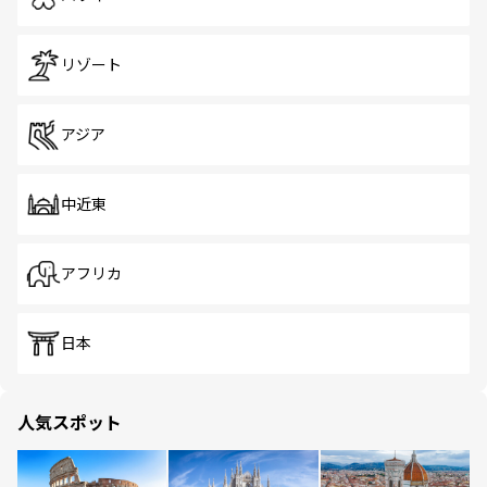
リゾート
アジア
中近東
アフリカ
日本
人気スポット