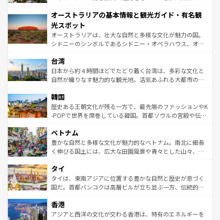
ストーン国立公園といった絶景が堪能できる。さらに、南
秘を感じたいなら、火山が生み出した壮大な景観を誇るハ
オーストラリアの基本情報と観光ガイド・有名観
部のニューオーリンズでは、音楽と美食が融合した独特の
ワイ島は見逃せない。また、定番の観光地といえばオアフ
文化が魅力。旅行者はアメリカの各地域で異なる魅力を楽
島だが、静かな自然を求めるならマウイ島やカウアイ島が
光スポット
しみながら、その多様性と豊かな歴史を感じることができ
おすすめ。エメラルドグリーンに輝く海をはじめ、豊かな
オーストラリアは、壮大な自然と多様な文化が魅力の国。
るだろう。車でのロードトリップや列車の旅も、アメリカ
文化や歴史が息づいている。「アロハスピリット」と呼ば
シドニーのシンボルであるシドニー・オペラハウス、オー
ならではの贅沢な旅のスタイルだ。 なお、新着のアメリカ
れるおもてなしの心で訪れる人々を迎えてくれるハワイの
ストラリア東海岸北部に広がる大サンゴ礁地帯グレートバ
情報は
コンテンツ一覧
を参照してほしい。
人々、おいしいローカルフードやハワイアンミュージッ
台湾
リアリーフや大陸中央部にそびえるウルル（エアーズロッ
ク、伝統的なフラダンスなど、すべてがハワイの魅力を彩
ク）、タスマニアの美しい原生林やケアンズの熱帯雨林な
日本から約４時間ほどでたどり着く台湾は、多彩な文化と
っている。訪れるたびに新しい発見と感動が待っているハ
ど、見どころがたくさん。また、カフェやワイン、オージ
自然が織りなす魅力的な観光地。活気あふれる大都市の台
ワイを、存分に味わってほしい。 なお、新着のハワイ情報
ービーフなどの食文化も豊かで、美味しいものであふれて
北やノスタルジックな町並みが人気な九份（ジォウフェ
は
コンテンツ一覧
を参照してほしい。
韓国
いる。アクティビティも充実しており、サーフィンやダイ
ン）、静ひつな山岳地帯である台湾東部など、都市の喧騒
ビング、ハイキングなど、アウトドア好きにはたまらな
と山間の静けさが共存しており、訪れる人に新しい発見と
歴史ある王朝文化が残る一方で、最先端のファッションやK
い。オーストラリアの多彩な魅力を存分に味わいつくそ
驚きをもたらしてくれる。また、奥深い台湾の食文化も魅
-POPで世界を席巻している韓国。首都ソウルの宮殿や伝統
う。 なお、新着のオーストラリア情報は
コンテンツ一覧
を
力で、夜市などの屋台グルメから高級料理、ヘルシーで美
家屋が並ぶエリアでは韓国の歴史と文化に浸ることがで
参照してほしい。
ベトナム
容にもいいと評判のスイーツなど、バラエティ豊かな料理
き、地方に足を延ばせば四季折々の自然美を楽しむことが
が味わえる。 なお、新着の台湾情報は
コンテンツ一覧
を参
できる。そして、キムチや焼肉、絶品のストリートフード
豊かな自然と多様な文化が魅力的なベトナム。南北に細長
照してほしい。
まで、さまざまな韓国料理が待っている。夜には、韓国な
く伸びる国土には、広大な田園風景や青々とした山々、世
らではのナイトライフも堪能できる。あたたかいホスピタ
界遺産に登録された壮大な自然景観が点在し、都市部では
タイ
リティに包まれながら、韓国の多彩な魅力を心ゆくまで味
急速な発展と共に伝統が息づく。ハノイの古い町並みやホ
わってみてほしい。 なお、新着の韓国情報は
コンテンツ一
ーチミン市のフランス統治時代の建物も、独特の雰囲気を
タイは、東南アジアに位置する豊かな自然と歴史が息づく
覧
を参照してほしい。
醸し出している。また、バラエティの豊かさとおいしさで
国だ。首都バンコクは高層ビルが立ち並ぶ一方、伝統的な
世界中の食通を魅了してやまないベトナム料理も魅力のひ
寺院や市場がいたるところに点在し、古きよき文化と現代
香港
とつ。フォーやバインミー、ベトナムコーヒーなどは、ぜ
の活気が交差している。北部ではチェンマイなどの山岳地
ひ現地で味わいたい。どの地域を訪れてもあたたかい人々
帯で自然と触れ合い、南部ではプーケットやクラビの美し
アジアと西洋の文化が交わる香港は、特有のエネルギーを