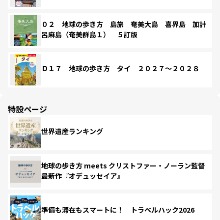
０２ 地球の歩き方 島旅 奄美大島 喜界島 加計
呂麻島（奄美群島１） ５訂版
Ｄ１７ 地球の歩き方 タイ ２０２７～２０２８
特設ページ
世界遺産ランキング
地球の歩き方 meets クリストファー・ノーラン監督
最新作『オデュッセイア』
準備も滞在もスマートに！ トラベルハック2026