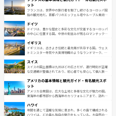
なお、新着のイタリア情報は
コンテンツ一覧
を参照してほ
れる闘牛、そして美味しいタパスが生活の一部となってい
ット
しい。
る。首都マドリードの洗練された雰囲気や、バルセロナの
フランスは、世界中の旅行者を魅了し続けるヨーロッパ屈
アートに溢れた街角から、地方では古代ローマ遺跡や中世
指の観光地だ。首都パリのエッフェル塔やルーブル美術館
の城塞都市、穏やかなビーチリゾートまで多彩な表情を見
といった象徴的なスポットから、田舎町の古風な美しさま
せる。地方によって風土や気候が異なるスペインはその個
ドイツ
で、幅広い魅力が詰まっている。華麗な宮殿、歴史的な大
性で訪れる人を魅了する。 なお、新着のスペイン情報は
コ
聖堂、美しいビーチ、そして豊かな自然が、訪れる者を心
ドイツは、豊かな歴史と多彩な文化が交差するヨーロッパ
ンテンツ一覧
を参照してほしい。
から魅了する。また、フランスは美食の国としても知ら
の中心に位置する国。中世の街並みが残るロマンチック街
れ、フランス料理はユネスコ無形文化遺産にも登録されて
道から、未来を先取りするようなモダンな都市まで多様な
イギリス
いる。シャンパンの発祥地であるランス、プロヴァンスの
顔を持つこの国は、どこを歩いても飽きることがない。ベ
香り高いラベンダー畑など、多彩な楽しみ方が可能だ。さ
ルリンの文化的活気、バイエルン州のアルプスの絶景、そ
イギリスは、古きよき伝統と最先端が共存する国。ウェス
らに、パリ以外の地域にも魅力が溢れており、どの街角に
してライン川沿いのワイン畑といった風景は必見。ビール
トミンスター寺院や大英博物館のようなランドマーク、歴
も豊かな歴史と文化が息づいている。パリ以外の個性あふ
とソーセージを味わいながら地元の人と過ごす楽しい時間
史ある大学都市、美しい丘陵地帯や牧歌的な風景など、エ
れる地方に足を運ぶとそれぞれで全く異なる文化を体験で
スイス
は、お酒好きな人にはぜひ体験してほしい。 なお、新着の
リアごとに異なる魅力がある。また、優雅なアフタヌーン
きるだろう。 なお、新着のフランス情報は
コンテンツ一覧
ドイツ情報は
コンテンツ一覧
を参照してほしい。
ティー、ビール好きにはたまらない英国パブ、サッカー観
スイスの国土面積は九州ほどの広さだが、運行時刻が正確
を参照してほしい。
戦など、本場だからこそできる体験も豊富。イギリスを旅
な交通網が整備されており、初心者でも安心して個人旅行
して楽しみつくそう。 なお、新着のイギリス情報は
コンテ
を楽しめる。日本同様に時刻表どおりの旅が可能だ。中世
アメリカの基本情報と観光ガイド・有名観光スポ
ンツ一覧
を参照してほしい。
の建物がそのまま残る町や、スイスならではのユニークな
博物館もあり、アルプス観光だけでなく町歩きも満喫する
ット
ことができる。国民の所得が高いため物価も高いが、旅行
アメリカ合衆国は、広大な土地と多様な文化が魅力の国。
者向けの交通パス提供のサービスもあり、うまく活用すれ
東海岸の都市部から西海岸のカリフォルニアまで、訪れる
ば市内交通費無料で観光を楽しむこともできる。 なお、新
場所ごとに異なる風景と体験が待っている。ニューヨーク
着のスイス情報は
コンテンツ一覧
を参照してほしい。
ハワイ
のような巨大都市は、観光、ショッピング、エンターテイ
ンメントが詰まった刺激的なスポットだ。一方、アメリカ
年間を通じて温暖な気候に恵まれ、多くの島で構成される
西部には大自然が広がり、グランドキャニオンやイエロー
ハワイは、どの島も独自の魅力をもっている。大自然の神