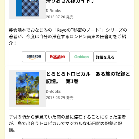
帰りおさんぽガイド♪
D-Books
2018.07.26 発売
英会話本でおなじみの「Kayoの“秘密のノート”」シリーズの
著者が、今度は自分の滞在するロンドン南東の田舎町をご紹
介！
詳細を見る
とろとろトロピカル ある旅の記録と
記憶。 第1巻
D-Books
2018.03.29 発売
子供の頃から夢見ていた南の島に滞在することになった筆者
が、島で出合うトロピカルでマジカルな45日間の記録と記
憶。