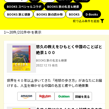
BOOKS スペシャルコラボ
BOOKS 旅の名言＆絶景
BOOKS 旅と健康
BOOKS 旅の読み物
BOOKS
D-Books
絞り込み条件を追加
1〜20件/231件中 を表示
悠久の教えをひもとく中国のことばと
絶景１００
BOOKS 旅の名言＆絶景
2022.12.15 発売
世界を４０年以上歩いてきた「地球の歩き方」があなたにお届
けする、人生を輝かせる中国の名言と癒やしの絶景集
詳細を見る