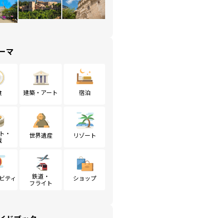
ーマ
食
建築・アート
宿泊
ト・
世界遺産
リゾート
戦
鉄道・
ビティ
ショップ
フライト