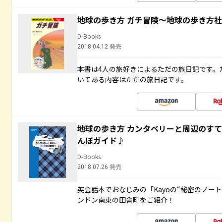
地球の歩き方 ガチ冒険～地球の歩き方
D-Books
2018.04.12 発売
本書は4人の旅好きによるただの旅日記です。
いてある内容はただの旅日記です。
地球の歩き方 カンタベリーと周辺のす
んぽガイド♪
D-Books
2018.07.26 発売
英会話本でおなじみの「Kayoの“秘密のノー
ンドン南東の田舎町をご紹介！