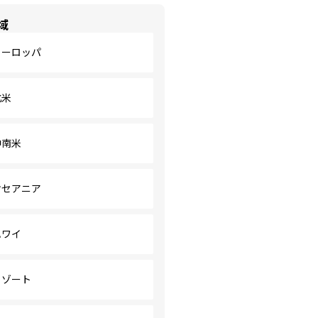
域
ヨーロッパ
北米
中南米
オセアニア
ハワイ
リゾート