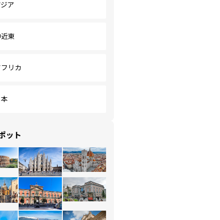
アジア
中近東
アフリカ
日本
ポット