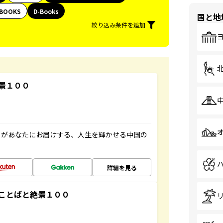
BOOKS
D-Books
国と地
絞り込み条件を追加
景１００
」があなたにお届けする、人生を輝かせる中国の
詳細を見る
ことばと絶景１００