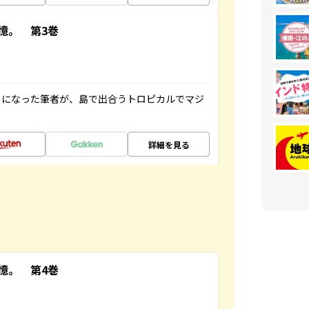
憶。 第3巻
とになった筆者が、島で出合うトロピカルでマジ
詳細を見る
憶。 第4巻