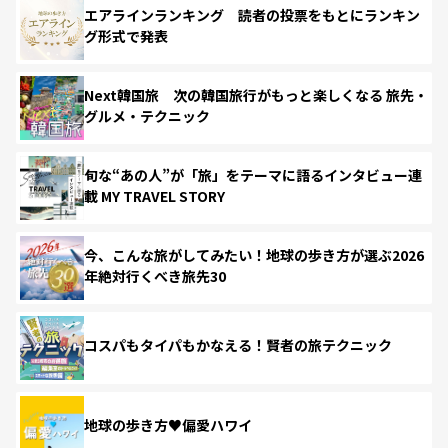
エアラインランキング 読者の投票をもとにランキン
グ形式で発表
Next韓国旅 次の韓国旅行がもっと楽しくなる 旅先・
グルメ・テクニック
旬な“あの人”が「旅」をテーマに語るインタビュー連
載 MY TRAVEL STORY
今、こんな旅がしてみたい！地球の歩き方が選ぶ2026
年絶対行くべき旅先30
コスパもタイパもかなえる！賢者の旅テクニック
地球の歩き方♥偏愛ハワイ