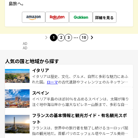
島旅へ。
詳細を見る
…
1
2
3
10
AD
AD
人気の国と地域から探す
イタリア
イタリアは歴史、文化、グルメ、自然と多彩な魅力にあふ
れた国。
ローマ
の古代遺跡やフィレンツェのルネッサンス
美術、ヴェネツィアの運河など、歴史あるスポットはもち
スペイン
ろん、トスカーナの美しい田園風景やアマルフィ海岸の絶
景など、自然景観も見逃せない。観光の合間には、本場の
イベリア半島のほぼ80％を占めるスペインは、太陽が降り
ピザやパスタなど、絶品のイタリア料理を堪能することも
注ぐ地中海沿岸から雄大なピレネー山脈まで、多彩な自然
できる。朝目覚めてから夜眠るまで、すべての瞬間を楽し
と文化が詰まったヨーロッパ屈指の旅行先だ。多様な地域
フランスの基本情報と観光ガイド・有名観光スポ
ませてくれるイタリアで、忘れられない旅をしてみよう！
文化が根付くこの国では、情熱的なフラメンコ、熱気あふ
なお、新着のイタリア情報は
コンテンツ一覧
を参照してほ
れる闘牛、そして美味しいタパスが生活の一部となってい
ット
しい。
る。首都マドリードの洗練された雰囲気や、バルセロナの
フランスは、世界中の旅行者を魅了し続けるヨーロッパ屈
アートに溢れた街角から、地方では古代ローマ遺跡や中世
指の観光地だ。首都パリのエッフェル塔やルーブル美術館
の城塞都市、穏やかなビーチリゾートまで多彩な表情を見