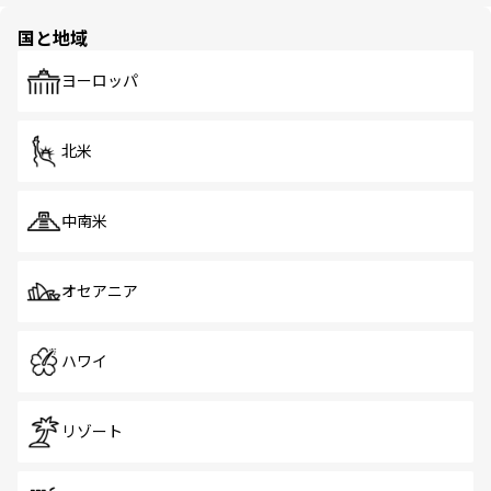
園や自然保護区など、自然が調和した近代的な景観と文化
の多様性あふれるカラフルな町は、どこを歩いても新しい
国と地域
発見がある。さらに、治安のよさや充実した公共交通機関
も、旅行者にとっては魅力的なポイント。グルメも豊富
で、ホーカーズは地元の風情を楽しめる外せないスポット
ヨーロッパ
だ。訪れる人を飽きさせないシンガポールで、多様な魅力
を体感しよう。 なお、新着のシンガポール情報は
コンテン
ツ一覧
を参照してほしい。
北米
中南米
オセアニア
ハワイ
リゾート