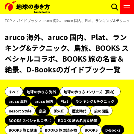
TOP
ガイドブック
aruco 海外、aruco 国内、Plat、ランキング&テク
aruco 海外、aruco 国内、Plat、ラン
キング&テクニック、島旅、BOOKS ス
ペシャルコラボ、BOOKS 旅の名言＆
絶景、D-Booksのガイドブック一覧
すべて
地球の歩き方 海外
地球の歩き方 Jシリーズ（国内）
aruco 海外
aruco 国内
Plat
ランキング&テクニック
Resort Style
島旅
御朱印
歴史時代
旅の図鑑
BOOKS スペシャルコラボ
BOOKS 旅の名言＆絶景
BOOKS 旅と健康
BOOKS 旅の読み物
BOOKS
D-Books