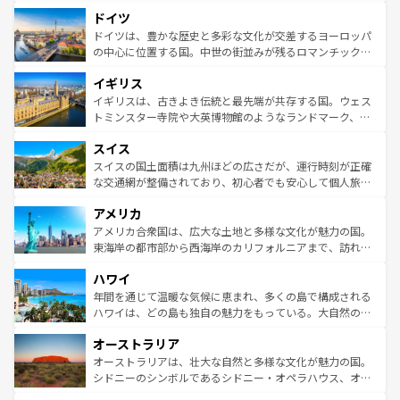
といった象徴的なスポットから、田舎町の古風な美しさま
せる。地方によって風土や気候が異なるスペインはその個
ドイツ
で、幅広い魅力が詰まっている。華麗な宮殿、歴史的な大
性で訪れる人を魅了する。 なお、新着のスペイン情報は
コ
聖堂、美しいビーチ、そして豊かな自然が、訪れる者を心
ドイツは、豊かな歴史と多彩な文化が交差するヨーロッパ
ンテンツ一覧
を参照してほしい。
から魅了する。また、フランスは美食の国としても知ら
の中心に位置する国。中世の街並みが残るロマンチック街
れ、フランス料理はユネスコ無形文化遺産にも登録されて
道から、未来を先取りするようなモダンな都市まで多様な
イギリス
いる。シャンパンの発祥地であるランス、プロヴァンスの
顔を持つこの国は、どこを歩いても飽きることがない。ベ
香り高いラベンダー畑など、多彩な楽しみ方が可能だ。さ
ルリンの文化的活気、バイエルン州のアルプスの絶景、そ
イギリスは、古きよき伝統と最先端が共存する国。ウェス
らに、パリ以外の地域にも魅力が溢れており、どの街角に
してライン川沿いのワイン畑といった風景は必見。ビール
トミンスター寺院や大英博物館のようなランドマーク、歴
も豊かな歴史と文化が息づいている。パリ以外の個性あふ
とソーセージを味わいながら地元の人と過ごす楽しい時間
史ある大学都市、美しい丘陵地帯や牧歌的な風景など、エ
れる地方に足を運ぶとそれぞれで全く異なる文化を体験で
スイス
は、お酒好きな人にはぜひ体験してほしい。 なお、新着の
リアごとに異なる魅力がある。また、優雅なアフタヌーン
きるだろう。 なお、新着のフランス情報は
コンテンツ一覧
ドイツ情報は
コンテンツ一覧
を参照してほしい。
ティー、ビール好きにはたまらない英国パブ、サッカー観
スイスの国土面積は九州ほどの広さだが、運行時刻が正確
を参照してほしい。
戦など、本場だからこそできる体験も豊富。イギリスを旅
な交通網が整備されており、初心者でも安心して個人旅行
して楽しみつくそう。 なお、新着のイギリス情報は
コンテ
を楽しめる。日本同様に時刻表どおりの旅が可能だ。中世
アメリカ
ンツ一覧
を参照してほしい。
の建物がそのまま残る町や、スイスならではのユニークな
博物館もあり、アルプス観光だけでなく町歩きも満喫する
アメリカ合衆国は、広大な土地と多様な文化が魅力の国。
ことができる。国民の所得が高いため物価も高いが、旅行
東海岸の都市部から西海岸のカリフォルニアまで、訪れる
者向けの交通パス提供のサービスもあり、うまく活用すれ
場所ごとに異なる風景と体験が待っている。ニューヨーク
ハワイ
ば市内交通費無料で観光を楽しむこともできる。 なお、新
のような巨大都市は、観光、ショッピング、エンターテイ
着のスイス情報は
コンテンツ一覧
を参照してほしい。
ンメントが詰まった刺激的なスポットだ。一方、アメリカ
年間を通じて温暖な気候に恵まれ、多くの島で構成される
西部には大自然が広がり、グランドキャニオンやイエロー
ハワイは、どの島も独自の魅力をもっている。大自然の神
ストーン国立公園といった絶景が堪能できる。さらに、南
秘を感じたいなら、火山が生み出した壮大な景観を誇るハ
オーストラリア
部のニューオーリンズでは、音楽と美食が融合した独特の
ワイ島は見逃せない。また、定番の観光地といえばオアフ
文化が魅力。旅行者はアメリカの各地域で異なる魅力を楽
島だが、静かな自然を求めるならマウイ島やカウアイ島が
オーストラリアは、壮大な自然と多様な文化が魅力の国。
しみながら、その多様性と豊かな歴史を感じることができ
おすすめ。エメラルドグリーンに輝く海をはじめ、豊かな
シドニーのシンボルであるシドニー・オペラハウス、オー
るだろう。車でのロードトリップや列車の旅も、アメリカ
文化や歴史が息づいている。「アロハスピリット」と呼ば
ストラリア東海岸北部に広がる大サンゴ礁地帯グレートバ