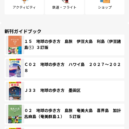
アクティビティ
鉄道・フライト
ショップ
新刊ガイドブック
１５ 地球の歩き方 島旅 伊豆大島 利島（伊豆諸
島①）３訂版
Ｃ０２ 地球の歩き方 ハワイ島 ２０２７～２０２
８
Ｊ３３ 地球の歩き方 墨田区
０２ 地球の歩き方 島旅 奄美大島 喜界島 加計
呂麻島（奄美群島１） ５訂版