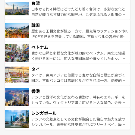
ならではの贅沢な旅のスタイルだ。 なお、新着のアメリカ
台湾
れるおもてなしの心で訪れる人々を迎えてくれるハワイの
リアリーフや大陸中央部にそびえるウルル（エアーズロッ
情報は
コンテンツ一覧
を参照してほしい。
人々、おいしいローカルフードやハワイアンミュージッ
ク）、タスマニアの美しい原生林やケアンズの熱帯雨林な
日本から約４時間ほどでたどり着く台湾は、多彩な文化と
ク、伝統的なフラダンスなど、すべてがハワイの魅力を彩
ど、見どころがたくさん。また、カフェやワイン、オージ
自然が織りなす魅力的な観光地。活気あふれる大都市の台
っている。訪れるたびに新しい発見と感動が待っているハ
ービーフなどの食文化も豊かで、美味しいものであふれて
北やノスタルジックな町並みが人気な九份（ジォウフェ
ワイを、存分に味わってほしい。 なお、新着のハワイ情報
韓国
いる。アクティビティも充実しており、サーフィンやダイ
ン）、静ひつな山岳地帯である台湾東部など、都市の喧騒
は
コンテンツ一覧
を参照してほしい。
ビング、ハイキングなど、アウトドア好きにはたまらな
と山間の静けさが共存しており、訪れる人に新しい発見と
歴史ある王朝文化が残る一方で、最先端のファッションやK
い。オーストラリアの多彩な魅力を存分に味わいつくそ
驚きをもたらしてくれる。また、奥深い台湾の食文化も魅
-POPで世界を席巻している韓国。首都ソウルの宮殿や伝統
う。 なお、新着のオーストラリア情報は
コンテンツ一覧
を
力で、夜市などの屋台グルメから高級料理、ヘルシーで美
家屋が並ぶエリアでは韓国の歴史と文化に浸ることがで
参照してほしい。
ベトナム
容にもいいと評判のスイーツなど、バラエティ豊かな料理
き、地方に足を延ばせば四季折々の自然美を楽しむことが
が味わえる。 なお、新着の台湾情報は
コンテンツ一覧
を参
できる。そして、キムチや焼肉、絶品のストリートフード
豊かな自然と多様な文化が魅力的なベトナム。南北に細長
照してほしい。
まで、さまざまな韓国料理が待っている。夜には、韓国な
く伸びる国土には、広大な田園風景や青々とした山々、世
らではのナイトライフも堪能できる。あたたかいホスピタ
界遺産に登録された壮大な自然景観が点在し、都市部では
タイ
リティに包まれながら、韓国の多彩な魅力を心ゆくまで味
急速な発展と共に伝統が息づく。ハノイの古い町並みやホ
わってみてほしい。 なお、新着の韓国情報は
コンテンツ一
ーチミン市のフランス統治時代の建物も、独特の雰囲気を
タイは、東南アジアに位置する豊かな自然と歴史が息づく
覧
を参照してほしい。
醸し出している。また、バラエティの豊かさとおいしさで
国だ。首都バンコクは高層ビルが立ち並ぶ一方、伝統的な
世界中の食通を魅了してやまないベトナム料理も魅力のひ
寺院や市場がいたるところに点在し、古きよき文化と現代
香港
とつ。フォーやバインミー、ベトナムコーヒーなどは、ぜ
の活気が交差している。北部ではチェンマイなどの山岳地
ひ現地で味わいたい。どの地域を訪れてもあたたかい人々
帯で自然と触れ合い、南部ではプーケットやクラビの美し
アジアと西洋の文化が交わる香港は、特有のエネルギーを
が旅行者を迎えてくれるので、きっと忘れられない旅にな
いビーチでリゾート気分を楽しむことができる。タイ料理
もっている。ヴィクトリア湾に広がる壮大な景色、近未来
るはずだ。 なお、新着のベトナム情報は
コンテンツ一覧
を
は世界的に有名で、屋台から高級レストランまで味覚を刺
的なアートスポット、そして歴史と現代が融合した町並
参照してほしい。
シンガポール
激する。気候は一年中温暖で、どの季節にも異なる楽しみ
み、どこを訪れても感動するはず。観光スポットが密集し
が待っている。親しみやすいタイの人々、仏教を中心とし
ており、効率よく見どころを回れるのも魅力。息をのむよ
アジアの交差点として多文化が融合した独自の魅力を放つ
た文化、そして多様な観光資源が、訪れる旅人を魅了し続
うな絶景から文化的な体験まで、香港を存分に楽しみ尽く
シンガポール。未来的な建築物が並ぶマリーナベイ、歴史
ける。 なお、新着のタイ情報は
コンテンツ一覧
を参照して
そう。 なお、新着の香港情報は
コンテンツ一覧
を参照して
と伝統を感じられるエスニックタウン、多数の緑豊かな公
ほしい。
ほしい。