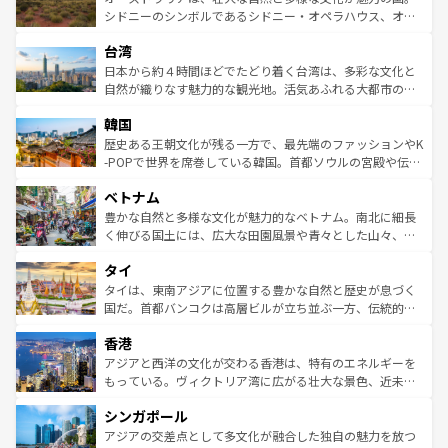
しみながら、その多様性と豊かな歴史を感じることができ
おすすめ。エメラルドグリーンに輝く海をはじめ、豊かな
シドニーのシンボルであるシドニー・オペラハウス、オー
るだろう。車でのロードトリップや列車の旅も、アメリカ
文化や歴史が息づいている。「アロハスピリット」と呼ば
ストラリア東海岸北部に広がる大サンゴ礁地帯グレートバ
ならではの贅沢な旅のスタイルだ。 なお、新着のアメリカ
台湾
れるおもてなしの心で訪れる人々を迎えてくれるハワイの
リアリーフや大陸中央部にそびえるウルル（エアーズロッ
情報は
コンテンツ一覧
を参照してほしい。
人々、おいしいローカルフードやハワイアンミュージッ
ク）、タスマニアの美しい原生林やケアンズの熱帯雨林な
日本から約４時間ほどでたどり着く台湾は、多彩な文化と
ク、伝統的なフラダンスなど、すべてがハワイの魅力を彩
ど、見どころがたくさん。また、カフェやワイン、オージ
自然が織りなす魅力的な観光地。活気あふれる大都市の台
っている。訪れるたびに新しい発見と感動が待っているハ
ービーフなどの食文化も豊かで、美味しいものであふれて
北やノスタルジックな町並みが人気な九份（ジォウフェ
ワイを、存分に味わってほしい。 なお、新着のハワイ情報
韓国
いる。アクティビティも充実しており、サーフィンやダイ
ン）、静ひつな山岳地帯である台湾東部など、都市の喧騒
は
コンテンツ一覧
を参照してほしい。
ビング、ハイキングなど、アウトドア好きにはたまらな
と山間の静けさが共存しており、訪れる人に新しい発見と
歴史ある王朝文化が残る一方で、最先端のファッションやK
い。オーストラリアの多彩な魅力を存分に味わいつくそ
驚きをもたらしてくれる。また、奥深い台湾の食文化も魅
-POPで世界を席巻している韓国。首都ソウルの宮殿や伝統
う。 なお、新着のオーストラリア情報は
コンテンツ一覧
を
力で、夜市などの屋台グルメから高級料理、ヘルシーで美
家屋が並ぶエリアでは韓国の歴史と文化に浸ることがで
参照してほしい。
ベトナム
容にもいいと評判のスイーツなど、バラエティ豊かな料理
き、地方に足を延ばせば四季折々の自然美を楽しむことが
が味わえる。 なお、新着の台湾情報は
コンテンツ一覧
を参
できる。そして、キムチや焼肉、絶品のストリートフード
豊かな自然と多様な文化が魅力的なベトナム。南北に細長
照してほしい。
まで、さまざまな韓国料理が待っている。夜には、韓国な
く伸びる国土には、広大な田園風景や青々とした山々、世
らではのナイトライフも堪能できる。あたたかいホスピタ
界遺産に登録された壮大な自然景観が点在し、都市部では
タイ
リティに包まれながら、韓国の多彩な魅力を心ゆくまで味
急速な発展と共に伝統が息づく。ハノイの古い町並みやホ
わってみてほしい。 なお、新着の韓国情報は
コンテンツ一
ーチミン市のフランス統治時代の建物も、独特の雰囲気を
タイは、東南アジアに位置する豊かな自然と歴史が息づく
覧
を参照してほしい。
醸し出している。また、バラエティの豊かさとおいしさで
国だ。首都バンコクは高層ビルが立ち並ぶ一方、伝統的な
世界中の食通を魅了してやまないベトナム料理も魅力のひ
寺院や市場がいたるところに点在し、古きよき文化と現代
香港
とつ。フォーやバインミー、ベトナムコーヒーなどは、ぜ
の活気が交差している。北部ではチェンマイなどの山岳地
ひ現地で味わいたい。どの地域を訪れてもあたたかい人々
帯で自然と触れ合い、南部ではプーケットやクラビの美し
アジアと西洋の文化が交わる香港は、特有のエネルギーを
が旅行者を迎えてくれるので、きっと忘れられない旅にな
いビーチでリゾート気分を楽しむことができる。タイ料理
もっている。ヴィクトリア湾に広がる壮大な景色、近未来
るはずだ。 なお、新着のベトナム情報は
コンテンツ一覧
を
は世界的に有名で、屋台から高級レストランまで味覚を刺
的なアートスポット、そして歴史と現代が融合した町並
参照してほしい。
シンガポール
激する。気候は一年中温暖で、どの季節にも異なる楽しみ
み、どこを訪れても感動するはず。観光スポットが密集し
が待っている。親しみやすいタイの人々、仏教を中心とし
ており、効率よく見どころを回れるのも魅力。息をのむよ
アジアの交差点として多文化が融合した独自の魅力を放つ