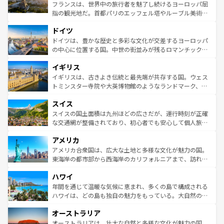
しい。
る。首都マドリードの洗練された雰囲気や、バルセロナの
フランスは、世界中の旅行者を魅了し続けるヨーロッパ屈
アートに溢れた街角から、地方では古代ローマ遺跡や中世
指の観光地だ。首都パリのエッフェル塔やルーブル美術館
の城塞都市、穏やかなビーチリゾートまで多彩な表情を見
といった象徴的なスポットから、田舎町の古風な美しさま
せる。地方によって風土や気候が異なるスペインはその個
ドイツ
で、幅広い魅力が詰まっている。華麗な宮殿、歴史的な大
性で訪れる人を魅了する。 なお、新着のスペイン情報は
コ
聖堂、美しいビーチ、そして豊かな自然が、訪れる者を心
ドイツは、豊かな歴史と多彩な文化が交差するヨーロッパ
ンテンツ一覧
を参照してほしい。
から魅了する。また、フランスは美食の国としても知ら
の中心に位置する国。中世の街並みが残るロマンチック街
れ、フランス料理はユネスコ無形文化遺産にも登録されて
道から、未来を先取りするようなモダンな都市まで多様な
イギリス
いる。シャンパンの発祥地であるランス、プロヴァンスの
顔を持つこの国は、どこを歩いても飽きることがない。ベ
香り高いラベンダー畑など、多彩な楽しみ方が可能だ。さ
ルリンの文化的活気、バイエルン州のアルプスの絶景、そ
イギリスは、古きよき伝統と最先端が共存する国。ウェス
らに、パリ以外の地域にも魅力が溢れており、どの街角に
してライン川沿いのワイン畑といった風景は必見。ビール
トミンスター寺院や大英博物館のようなランドマーク、歴
も豊かな歴史と文化が息づいている。パリ以外の個性あふ
とソーセージを味わいながら地元の人と過ごす楽しい時間
史ある大学都市、美しい丘陵地帯や牧歌的な風景など、エ
れる地方に足を運ぶとそれぞれで全く異なる文化を体験で
スイス
は、お酒好きな人にはぜひ体験してほしい。 なお、新着の
リアごとに異なる魅力がある。また、優雅なアフタヌーン
きるだろう。 なお、新着のフランス情報は
コンテンツ一覧
ドイツ情報は
コンテンツ一覧
を参照してほしい。
ティー、ビール好きにはたまらない英国パブ、サッカー観
スイスの国土面積は九州ほどの広さだが、運行時刻が正確
を参照してほしい。
戦など、本場だからこそできる体験も豊富。イギリスを旅
な交通網が整備されており、初心者でも安心して個人旅行
して楽しみつくそう。 なお、新着のイギリス情報は
コンテ
を楽しめる。日本同様に時刻表どおりの旅が可能だ。中世
アメリカ
ンツ一覧
を参照してほしい。
の建物がそのまま残る町や、スイスならではのユニークな
博物館もあり、アルプス観光だけでなく町歩きも満喫する
アメリカ合衆国は、広大な土地と多様な文化が魅力の国。
ことができる。国民の所得が高いため物価も高いが、旅行
東海岸の都市部から西海岸のカリフォルニアまで、訪れる
者向けの交通パス提供のサービスもあり、うまく活用すれ
場所ごとに異なる風景と体験が待っている。ニューヨーク
ハワイ
ば市内交通費無料で観光を楽しむこともできる。 なお、新
のような巨大都市は、観光、ショッピング、エンターテイ
着のスイス情報は
コンテンツ一覧
を参照してほしい。
ンメントが詰まった刺激的なスポットだ。一方、アメリカ
年間を通じて温暖な気候に恵まれ、多くの島で構成される
西部には大自然が広がり、グランドキャニオンやイエロー
ハワイは、どの島も独自の魅力をもっている。大自然の神
ストーン国立公園といった絶景が堪能できる。さらに、南
秘を感じたいなら、火山が生み出した壮大な景観を誇るハ
オーストラリア
部のニューオーリンズでは、音楽と美食が融合した独特の
ワイ島は見逃せない。また、定番の観光地といえばオアフ
文化が魅力。旅行者はアメリカの各地域で異なる魅力を楽
島だが、静かな自然を求めるならマウイ島やカウアイ島が
オーストラリアは、壮大な自然と多様な文化が魅力の国。