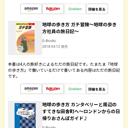
詳細を見る
地球の歩き方 ガチ冒険～地球の歩き
方社員の旅日記～
D-Books
2018.04.12 発売
本書は4人の旅好きによるただの旅日記です。たまたま『地球
の歩き方』で働いているだけで書いてある内容はただの旅日記
です。
詳細を見る
地球の歩き方 カンタベリーと周辺の
すてきな田舎町へ～ロンドンからの日
帰りおさんぽガイド♪
D-Books