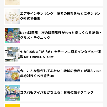
エアラインランキング 読者の投票をもとにランキン
グ形式で発表
Next韓国旅 次の韓国旅行がもっと楽しくなる 旅先・
グルメ・テクニック
旬な“あの人”が「旅」をテーマに語るインタビュー連
載 MY TRAVEL STORY
今、こんな旅がしてみたい！地球の歩き方が選ぶ2026
年絶対行くべき旅先30
コスパもタイパもかなえる！賢者の旅テクニック