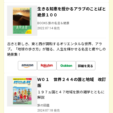
生きる知恵を授かるアラブのことばと
絶景１００
BOOKS 旅の名言＆絶景
2022.07.14 発売
古きと新しき、東と西が調和するオリエンタルな世界、アラ
ブ。「地球の歩き方」が贈る、人生を輝かせる名言と癒やしの
絶景集！
詳細を見る
Ｗ０１ 世界２４４の国と地域 改訂
版
１９７ヵ国と４７地域を旅の雑学とともに
解説
旅の図鑑
2024.07.18 発売