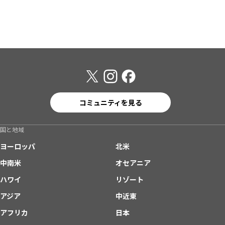
コミュニティを見る
国と地域
ヨーロッパ
北米
中南米
オセアニア
ハワイ
リゾート
アジア
中近東
アフリカ
日本