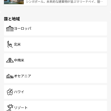
た文化、そして多様な観光資源が、訪れる旅人を魅了し続
うな絶景から文化的な体験まで、香港を存分に楽しみ尽く
シンガポール。未来的な建築物が並ぶマリーナベイ、歴史
ける。 なお、新着のタイ情報は
コンテンツ一覧
を参照して
そう。 なお、新着の香港情報は
コンテンツ一覧
を参照して
と伝統を感じられるエスニックタウン、多数の緑豊かな公
ほしい。
ほしい。
園や自然保護区など、自然が調和した近代的な景観と文化
の多様性あふれるカラフルな町は、どこを歩いても新しい
国と地域
発見がある。さらに、治安のよさや充実した公共交通機関
も、旅行者にとっては魅力的なポイント。グルメも豊富
で、ホーカーズは地元の風情を楽しめる外せないスポット
ヨーロッパ
だ。訪れる人を飽きさせないシンガポールで、多様な魅力
を体感しよう。 なお、新着のシンガポール情報は
コンテン
ツ一覧
を参照してほしい。
北米
中南米
オセアニア
ハワイ
リゾート