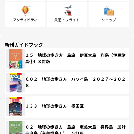
アクティビティ
鉄道・フライト
ショップ
新刊ガイドブック
１５ 地球の歩き方 島旅 伊豆大島 利島（伊豆諸
島①）３訂版
Ｃ０２ 地球の歩き方 ハワイ島 ２０２７～２０２
８
Ｊ３３ 地球の歩き方 墨田区
０２ 地球の歩き方 島旅 奄美大島 喜界島 加計
呂麻島（奄美群島１） ５訂版