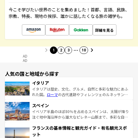
今こそ学びたい世界のことを集めました！首都、言語、民族、
宗教、特長、現地の挨拶、誰かに話したくなる旅の雑学も。
詳細を見る
…
1
2
3
10
AD
AD
人気の国と地域から探す
イタリア
イタリアは歴史、文化、グルメ、自然と多彩な魅力にあふ
れた国。
ローマ
の古代遺跡やフィレンツェのルネッサンス
美術、ヴェネツィアの運河など、歴史あるスポットはもち
スペイン
ろん、トスカーナの美しい田園風景やアマルフィ海岸の絶
景など、自然景観も見逃せない。観光の合間には、本場の
イベリア半島のほぼ80％を占めるスペインは、太陽が降り
ピザやパスタなど、絶品のイタリア料理を堪能することも
注ぐ地中海沿岸から雄大なピレネー山脈まで、多彩な自然
できる。朝目覚めてから夜眠るまで、すべての瞬間を楽し
と文化が詰まったヨーロッパ屈指の旅行先だ。多様な地域
フランスの基本情報と観光ガイド・有名観光スポ
ませてくれるイタリアで、忘れられない旅をしてみよう！
文化が根付くこの国では、情熱的なフラメンコ、熱気あふ
なお、新着のイタリア情報は
コンテンツ一覧
を参照してほ
れる闘牛、そして美味しいタパスが生活の一部となってい
ット