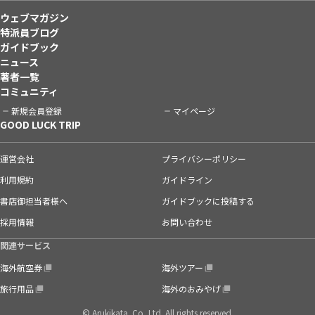
ウェブマガジン
特派員ブログ
ガイドブック
ニュース
著者一覧
コミュニティ
新規会員登録
マイページ
GOOD LUCK TRIP
運営会社
プライバシーポリシー
利用規約
ガイドライン
書店御担当者様へ
ガイドブックに投稿する
採用情報
お問い合わせ
関連サービス
海外航空券
海外ツアー
旅行用品
海外のおみやげ
© Arukikata. Co.,Ltd. All rights reserved.