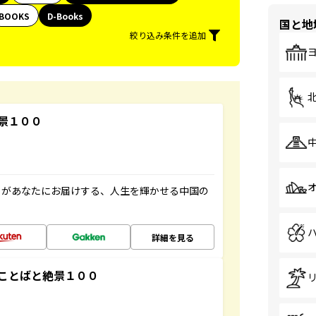
BOOKS
D-Books
国と地
絞り込み条件を追加
景１００
」があなたにお届けする、人生を輝かせる中国の
詳細を見る
ことばと絶景１００