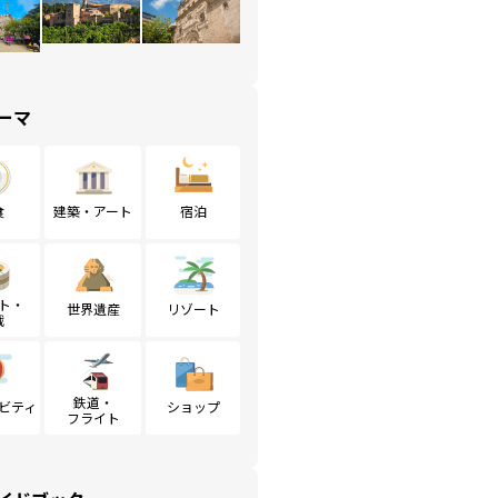
ーマ
食
建築・アート
宿泊
ト・
世界遺産
リゾート
戦
鉄道・
ビティ
ショップ
フライト