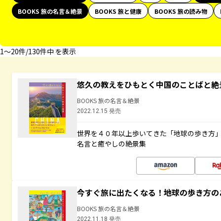
BOOKS 旅の名言＆絶景
BOOKS 旅と健康
BOOKS 旅の読み物
1〜20件/130件中 を表示
悠久の教えをひもとく中国のことばと絶
BOOKS 旅の名言＆絶景
2022.12.15 発売
世界を４０年以上歩いてきた「地球の歩き方
名言と癒やしの絶景集
今すぐ旅に出たくなる！地球の歩き方の
BOOKS 旅の名言＆絶景
2022.11.18 発売