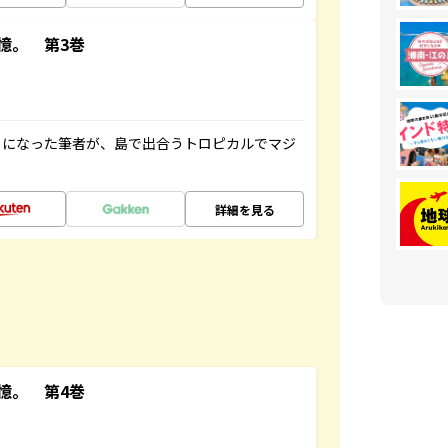
憶。 第3巻
とになった筆者が、島で出合うトロピカルでマジ
詳細を見る
憶。 第4巻