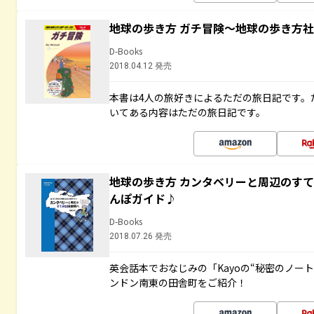
地球の歩き方 ガチ冒険～地球の歩き方
D-Books
2018.04.12 発売
本書は4人の旅好きによるただの旅日記です。
いてある内容はただの旅日記です。
地球の歩き方 カンタベリーと周辺のす
んぽガイド♪
D-Books
2018.07.26 発売
英会話本でおなじみの「Kayoの“秘密のノー
ンドン南東の田舎町をご紹介！