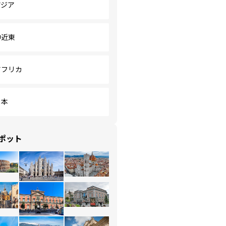
アジア
中近東
アフリカ
日本
ポット