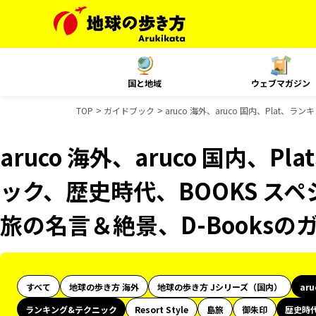
国と地域
ウェブマガジン
TOP
ガイドブック
aruco 海外、aruco 国内、Plat
aruco 海外、aruco 国内、
ック、歴史時代、BOOKS スペ
旅の名言＆絶景、D-Books
すべて
地球の歩き方 海外
地球の歩き方 Jシリーズ（国内）
ar
ランキング&テクニック
Resort Style
島旅
御朱印
歴史時