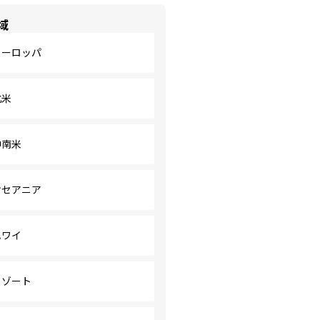
域
ヨーロッパ
北米
中南米
オセアニア
ハワイ
リゾート