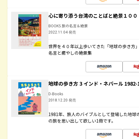
心に寄り添う台湾のことばと絶景１００
BOOKS 旅の名言＆絶景
2022.11.04 発売
世界を４０年以上歩いてきた「地球の歩き方
名言と癒やしの絶景集
地球の歩き方 3 インド・ネパール 1982
D-Books
2018.12.20 発売
1981年、旅人のバイブルとして登場した地
の旅を思い出して欲しい1冊です。