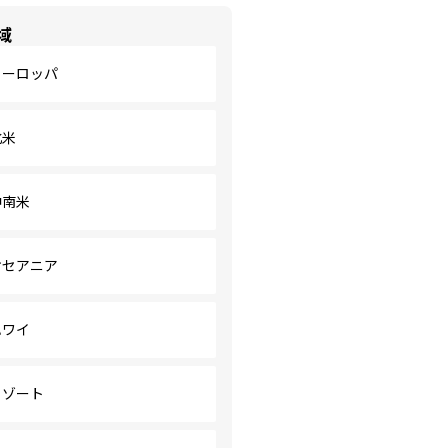
域
ヨーロッパ
北米
中南米
オセアニア
ハワイ
リゾート