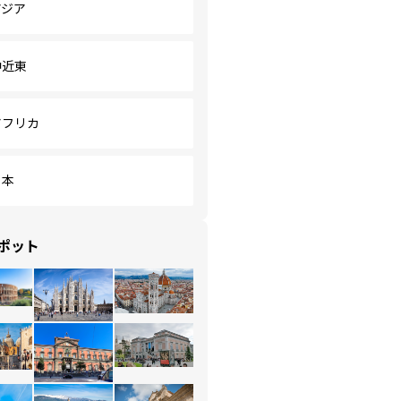
アジア
中近東
アフリカ
日本
ポット