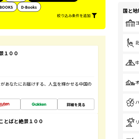
BOOKS
D-Books
国と地
絞り込み条件を追加
景１００
」があなたにお届けする、人生を輝かせる中国の
詳細を見る
ことばと絶景１００