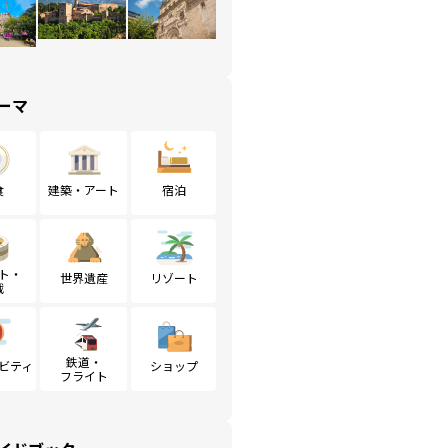
ーマ
食
建築・アート
宿泊
ト・
世界遺産
リゾート
戦
鉄道・
ビティ
ショップ
フライト