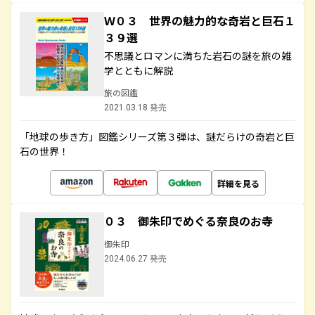
Ｗ０３ 世界の魅力的な奇岩と巨石１
３９選
不思議とロマンに満ちた岩石の謎を旅の雑
学とともに解説
旅の図鑑
2021.03.18 発売
「地球の歩き方」図鑑シリーズ第３弾は、謎だらけの奇岩と巨
石の世界！
詳細を見る
０３ 御朱印でめぐる奈良のお寺
御朱印
2024.06.27 発売