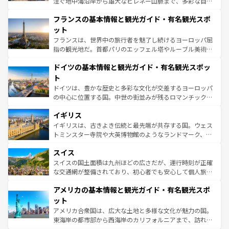
注ぐ地中海沿岸から雄大なピレネー山脈まで、多彩な自然
ませてくれるイタリアで、忘れられない旅をしてみよう！
と文化が詰まったヨーロッパ屈指の旅行先だ。多様な地域
なお、新着のイタリア情報は
コンテンツ一覧
を参照してほ
フランスの基本情報と観光ガイド・有名観光スポ
文化が根付くこの国では、情熱的なフラメンコ、熱気あふ
しい。
れる闘牛、そして美味しいタパスが生活の一部となってい
ット
る。首都マドリードの洗練された雰囲気や、バルセロナの
フランスは、世界中の旅行者を魅了し続けるヨーロッパ屈
アートに溢れた街角から、地方では古代ローマ遺跡や中世
指の観光地だ。首都パリのエッフェル塔やルーブル美術館
の城塞都市、穏やかなビーチリゾートまで多彩な表情を見
といった象徴的なスポットから、田舎町の古風な美しさま
せる。地方によって風土や気候が異なるスペインはその個
ドイツの基本情報と観光ガイド・有名観光スポッ
で、幅広い魅力が詰まっている。華麗な宮殿、歴史的な大
性で訪れる人を魅了する。 なお、新着のスペイン情報は
コ
聖堂、美しいビーチ、そして豊かな自然が、訪れる者を心
ト
ンテンツ一覧
を参照してほしい。
から魅了する。また、フランスは美食の国としても知ら
ドイツは、豊かな歴史と多彩な文化が交差するヨーロッパ
れ、フランス料理はユネスコ無形文化遺産にも登録されて
の中心に位置する国。中世の街並みが残るロマンチック街
いる。シャンパンの発祥地であるランス、プロヴァンスの
道から、未来を先取りするようなモダンな都市まで多様な
香り高いラベンダー畑など、多彩な楽しみ方が可能だ。さ
イギリス
顔を持つこの国は、どこを歩いても飽きることがない。ベ
らに、パリ以外の地域にも魅力が溢れており、どの街角に
ルリンの文化的活気、バイエルン州のアルプスの絶景、そ
イギリスは、古きよき伝統と最先端が共存する国。ウェス
も豊かな歴史と文化が息づいている。パリ以外の個性あふ
してライン川沿いのワイン畑といった風景は必見。ビール
トミンスター寺院や大英博物館のようなランドマーク、歴
れる地方に足を運ぶとそれぞれで全く異なる文化を体験で
とソーセージを味わいながら地元の人と過ごす楽しい時間
史ある大学都市、美しい丘陵地帯や牧歌的な風景など、エ
きるだろう。 なお、新着のフランス情報は
コンテンツ一覧
スイス
は、お酒好きな人にはぜひ体験してほしい。 なお、新着の
リアごとに異なる魅力がある。また、優雅なアフタヌーン
を参照してほしい。
ドイツ情報は
コンテンツ一覧
を参照してほしい。
ティー、ビール好きにはたまらない英国パブ、サッカー観
スイスの国土面積は九州ほどの広さだが、運行時刻が正確
戦など、本場だからこそできる体験も豊富。イギリスを旅
な交通網が整備されており、初心者でも安心して個人旅行
して楽しみつくそう。 なお、新着のイギリス情報は
コンテ
を楽しめる。日本同様に時刻表どおりの旅が可能だ。中世
アメリカの基本情報と観光ガイド・有名観光スポ
ンツ一覧
を参照してほしい。
の建物がそのまま残る町や、スイスならではのユニークな
博物館もあり、アルプス観光だけでなく町歩きも満喫する
ット
ことができる。国民の所得が高いため物価も高いが、旅行
アメリカ合衆国は、広大な土地と多様な文化が魅力の国。
者向けの交通パス提供のサービスもあり、うまく活用すれ
東海岸の都市部から西海岸のカリフォルニアまで、訪れる
ば市内交通費無料で観光を楽しむこともできる。 なお、新
場所ごとに異なる風景と体験が待っている。ニューヨーク