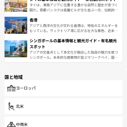
覧
を参照してほしい。
ーチミン市のフランス統治時代の建物も、独特の雰囲気を
タイは、東南アジアに位置する豊かな自然と歴史が息づく
醸し出している。また、バラエティの豊かさとおいしさで
国だ。首都バンコクは高層ビルが立ち並ぶ一方、伝統的な
世界中の食通を魅了してやまないベトナム料理も魅力のひ
寺院や市場がいたるところに点在し、古きよき文化と現代
香港
とつ。フォーやバインミー、ベトナムコーヒーなどは、ぜ
の活気が交差している。北部ではチェンマイなどの山岳地
ひ現地で味わいたい。どの地域を訪れてもあたたかい人々
帯で自然と触れ合い、南部ではプーケットやクラビの美し
アジアと西洋の文化が交わる香港は、特有のエネルギーを
が旅行者を迎えてくれるので、きっと忘れられない旅にな
いビーチでリゾート気分を楽しむことができる。タイ料理
もっている。ヴィクトリア湾に広がる壮大な景色、近未来
るはずだ。 なお、新着のベトナム情報は
コンテンツ一覧
を
は世界的に有名で、屋台から高級レストランまで味覚を刺
的なアートスポット、そして歴史と現代が融合した町並
参照してほしい。
シンガポールの基本情報と観光ガイド・有名観光
激する。気候は一年中温暖で、どの季節にも異なる楽しみ
み、どこを訪れても感動するはず。観光スポットが密集し
が待っている。親しみやすいタイの人々、仏教を中心とし
ており、効率よく見どころを回れるのも魅力。息をのむよ
スポット
た文化、そして多様な観光資源が、訪れる旅人を魅了し続
うな絶景から文化的な体験まで、香港を存分に楽しみ尽く
アジアの交差点として多文化が融合した独自の魅力を放つ
ける。 なお、新着のタイ情報は
コンテンツ一覧
を参照して
そう。 なお、新着の香港情報は
コンテンツ一覧
を参照して
シンガポール。未来的な建築物が並ぶマリーナベイ、歴史
ほしい。
ほしい。
と伝統を感じられるエスニックタウン、多数の緑豊かな公
園や自然保護区など、自然が調和した近代的な景観と文化
の多様性あふれるカラフルな町は、どこを歩いても新しい
国と地域
発見がある。さらに、治安のよさや充実した公共交通機関
も、旅行者にとっては魅力的なポイント。グルメも豊富
で、ホーカーズは地元の風情を楽しめる外せないスポット
ヨーロッパ
だ。訪れる人を飽きさせないシンガポールで、多様な魅力
を体感しよう。 なお、新着のシンガポール情報は
コンテン
ツ一覧
を参照してほしい。
北米
中南米