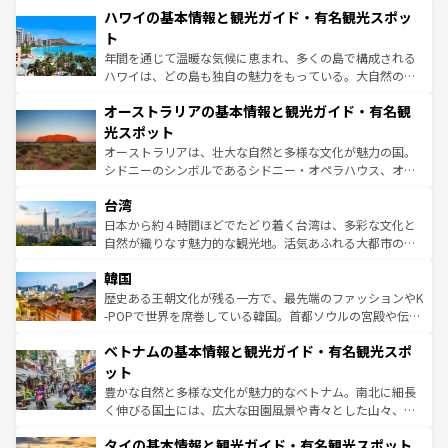
着のスイス情報は
コンテンツ一覧
を参照してほしい。
ハワイの基本情報と観光ガイド・有名観光スポッ
のような巨大都市は、観光、ショッピング、エンターテイ
ンメントが詰まった刺激的なスポットだ。一方、アメリカ
ト
西部には大自然が広がり、グランドキャニオンやイエロー
年間を通じて温暖な気候に恵まれ、多くの島で構成される
ストーン国立公園といった絶景が堪能できる。さらに、南
ハワイは、どの島も独自の魅力をもっている。大自然の神
部のニューオーリンズでは、音楽と美食が融合した独特の
秘を感じたいなら、火山が生み出した壮大な景観を誇るハ
文化が魅力。旅行者はアメリカの各地域で異なる魅力を楽
オーストラリアの基本情報と観光ガイド・有名観
ワイ島は見逃せない。また、定番の観光地といえばオアフ
しみながら、その多様性と豊かな歴史を感じることができ
島だが、静かな自然を求めるならマウイ島やカウアイ島が
光スポット
るだろう。車でのロードトリップや列車の旅も、アメリカ
おすすめ。エメラルドグリーンに輝く海をはじめ、豊かな
オーストラリアは、壮大な自然と多様な文化が魅力の国。
ならではの贅沢な旅のスタイルだ。 なお、新着のアメリカ
文化や歴史が息づいている。「アロハスピリット」と呼ば
シドニーのシンボルであるシドニー・オペラハウス、オー
情報は
コンテンツ一覧
を参照してほしい。
れるおもてなしの心で訪れる人々を迎えてくれるハワイの
ストラリア東海岸北部に広がる大サンゴ礁地帯グレートバ
人々、おいしいローカルフードやハワイアンミュージッ
台湾
リアリーフや大陸中央部にそびえるウルル（エアーズロッ
ク、伝統的なフラダンスなど、すべてがハワイの魅力を彩
ク）、タスマニアの美しい原生林やケアンズの熱帯雨林な
日本から約４時間ほどでたどり着く台湾は、多彩な文化と
っている。訪れるたびに新しい発見と感動が待っているハ
ど、見どころがたくさん。また、カフェやワイン、オージ
自然が織りなす魅力的な観光地。活気あふれる大都市の台
ワイを、存分に味わってほしい。 なお、新着のハワイ情報
ービーフなどの食文化も豊かで、美味しいものであふれて
北やノスタルジックな町並みが人気な九份（ジォウフェ
は
コンテンツ一覧
を参照してほしい。
韓国
いる。アクティビティも充実しており、サーフィンやダイ
ン）、静ひつな山岳地帯である台湾東部など、都市の喧騒
ビング、ハイキングなど、アウトドア好きにはたまらな
と山間の静けさが共存しており、訪れる人に新しい発見と
歴史ある王朝文化が残る一方で、最先端のファッションやK
い。オーストラリアの多彩な魅力を存分に味わいつくそ
驚きをもたらしてくれる。また、奥深い台湾の食文化も魅
-POPで世界を席巻している韓国。首都ソウルの宮殿や伝統
う。 なお、新着のオーストラリア情報は
コンテンツ一覧
を
力で、夜市などの屋台グルメから高級料理、ヘルシーで美
家屋が並ぶエリアでは韓国の歴史と文化に浸ることがで
参照してほしい。
ベトナムの基本情報と観光ガイド・有名観光スポ
容にもいいと評判のスイーツなど、バラエティ豊かな料理
き、地方に足を延ばせば四季折々の自然美を楽しむことが
が味わえる。 なお、新着の台湾情報は
コンテンツ一覧
を参
できる。そして、キムチや焼肉、絶品のストリートフード
ット
照してほしい。
まで、さまざまな韓国料理が待っている。夜には、韓国な
豊かな自然と多様な文化が魅力的なベトナム。南北に細長
らではのナイトライフも堪能できる。あたたかいホスピタ
く伸びる国土には、広大な田園風景や青々とした山々、世
リティに包まれながら、韓国の多彩な魅力を心ゆくまで味
界遺産に登録された壮大な自然景観が点在し、都市部では
わってみてほしい。 なお、新着の韓国情報は
コンテンツ一
タイの基本情報と観光ガイド・有名観光スポット
急速な発展と共に伝統が息づく。ハノイの古い町並みやホ