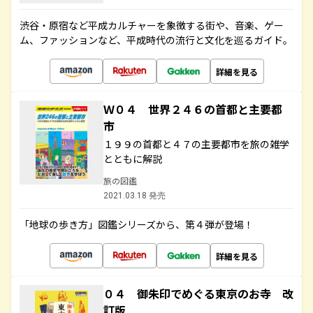
渋谷・原宿など平成カルチャーを象徴する街や、音楽、ゲー
ム、ファッションなど、平成時代の流行と文化を巡るガイド。
詳細を見る
Ｗ０４ 世界２４６の首都と主要都
市
１９９の首都と４７の主要都市を旅の雑学
とともに解説
旅の図鑑
2021.03.18 発売
「地球の歩き方」図鑑シリーズから、第４弾が登場！
詳細を見る
０４ 御朱印でめぐる東京のお寺 改
訂版