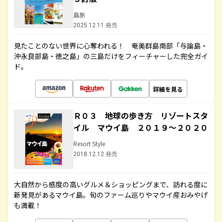
島旅
2025.12.11 発売
見たことのない世界に心奪われる！ 奄美群島南部「与論島・
沖永良部島・徳之島」の三島だけをフィーチャーした完全ガイ
ド。
詳細を見る
Ｒ０３ 地球の歩き方 リゾートスタ
イル マウイ島 ２０１９～２０２０
Resort Style
2018.12.12 発売
大自然から感度の高いグルメ＆ショッピングまで、訪れる度に
新発見があるマウイ島。旬のファーム巡りやマウイ産おみやげ
も満載！