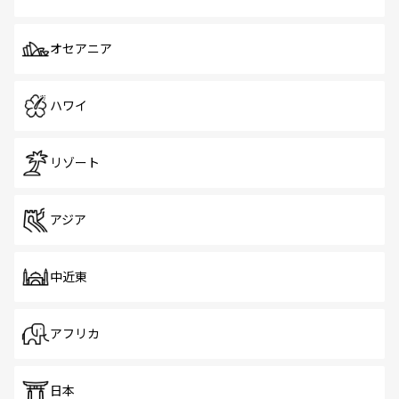
オセアニア
ハワイ
リゾート
アジア
中近東
アフリカ
日本