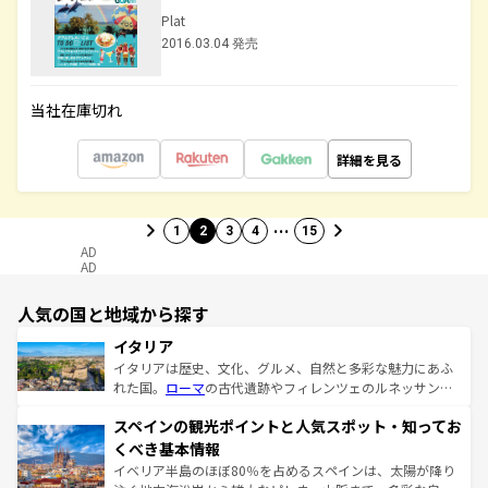
Plat
2016.03.04 発売
当社在庫切れ
詳細を見る
…
1
2
3
4
15
AD
AD
人気の国と地域から探す
イタリア
イタリアは歴史、文化、グルメ、自然と多彩な魅力にあふ
れた国。
ローマ
の古代遺跡やフィレンツェのルネッサンス
美術、ヴェネツィアの運河など、歴史あるスポットはもち
スペインの観光ポイントと人気スポット・知ってお
ろん、トスカーナの美しい田園風景やアマルフィ海岸の絶
景など、自然景観も見逃せない。観光の合間には、本場の
くべき基本情報
ピザやパスタなど、絶品のイタリア料理を堪能することも
イベリア半島のほぼ80％を占めるスペインは、太陽が降り
できる。朝目覚めてから夜眠るまで、すべての瞬間を楽し