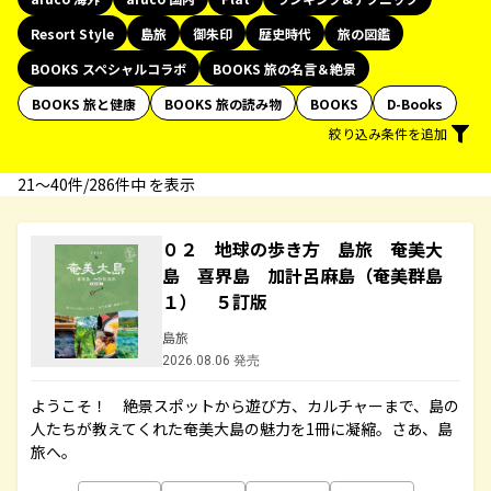
Resort Style
島旅
御朱印
歴史時代
旅の図鑑
BOOKS スペシャルコラボ
BOOKS 旅の名言＆絶景
BOOKS 旅と健康
BOOKS 旅の読み物
BOOKS
D-Books
絞り込み条件を追加
21〜40件/286件中 を表示
０２ 地球の歩き方 島旅 奄美大
島 喜界島 加計呂麻島（奄美群島
１） ５訂版
島旅
2026.08.06 発売
ようこそ！ 絶景スポットから遊び方、カルチャーまで、島の
人たちが教えてくれた奄美大島の魅力を1冊に凝縮。さあ、島
旅へ。