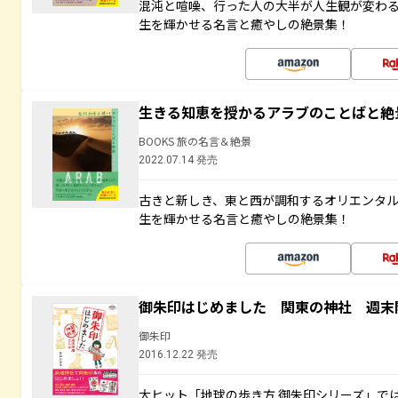
混沌と喧噪、行った人の大半が人生観が変わ
生を輝かせる名言と癒やしの絶景集！
生きる知恵を授かるアラブのことばと絶
BOOKS 旅の名言＆絶景
2022.07.14 発売
古きと新しき、東と西が調和するオリエンタ
生を輝かせる名言と癒やしの絶景集！
御朱印はじめました 関東の神社 週末
御朱印
2016.12.22 発売
大ヒット「地球の歩き方 御朱印シリーズ」で