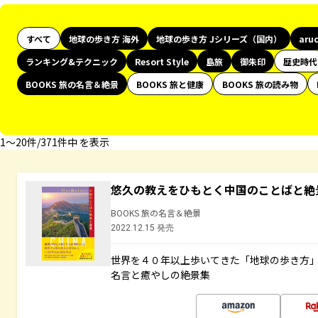
すべて
地球の歩き方 海外
地球の歩き方 Jシリーズ（国内）
aru
ランキング&テクニック
Resort Style
島旅
御朱印
歴史時代
BOOKS 旅の名言＆絶景
BOOKS 旅と健康
BOOKS 旅の読み物
1〜20件/371件中 を表示
悠久の教えをひもとく中国のことばと絶
BOOKS 旅の名言＆絶景
2022.12.15 発売
世界を４０年以上歩いてきた「地球の歩き方
名言と癒やしの絶景集