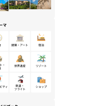
ーマ
食
建築・アート
宿泊
ト・
世界遺産
リゾート
戦
鉄道・
ビティ
ショップ
フライト