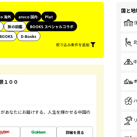
国と地
co 海外
aruco 国内
Plat
旅の図鑑
BOOKS スペシャルコラボ
BOOKS
D-Books
絞り込み条件を追加
景１００
」があなたにお届けする、人生を輝かせる中国の
詳細を見る