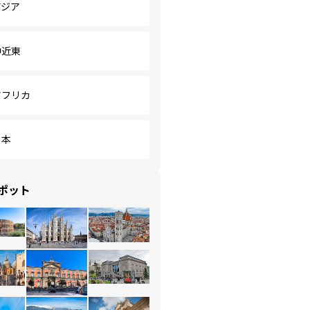
アジア
中近東
アフリカ
日本
ポット