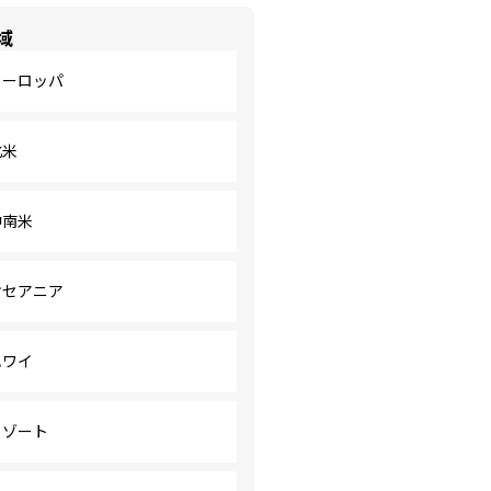
域
ヨーロッパ
北米
中南米
オセアニア
ハワイ
リゾート