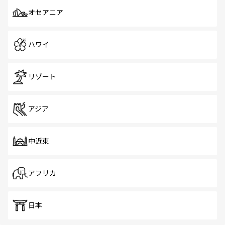
オセアニア
ハワイ
リゾート
アジア
中近東
アフリカ
日本