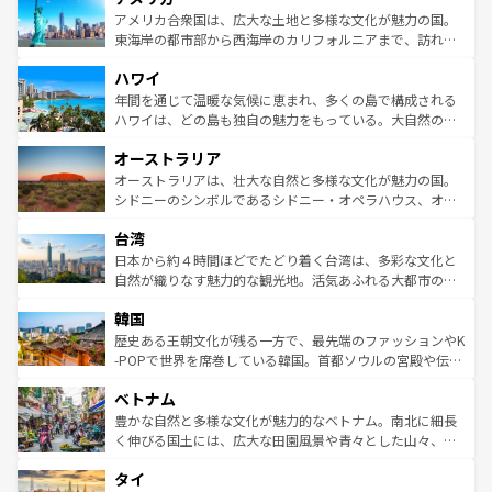
博物館もあり、アルプス観光だけでなく町歩きも満喫する
アメリカ合衆国は、広大な土地と多様な文化が魅力の国。
ことができる。国民の所得が高いため物価も高いが、旅行
東海岸の都市部から西海岸のカリフォルニアまで、訪れる
者向けの交通パス提供のサービスもあり、うまく活用すれ
場所ごとに異なる風景と体験が待っている。ニューヨーク
ハワイ
ば市内交通費無料で観光を楽しむこともできる。 なお、新
のような巨大都市は、観光、ショッピング、エンターテイ
着のスイス情報は
コンテンツ一覧
を参照してほしい。
ンメントが詰まった刺激的なスポットだ。一方、アメリカ
年間を通じて温暖な気候に恵まれ、多くの島で構成される
西部には大自然が広がり、グランドキャニオンやイエロー
ハワイは、どの島も独自の魅力をもっている。大自然の神
ストーン国立公園といった絶景が堪能できる。さらに、南
秘を感じたいなら、火山が生み出した壮大な景観を誇るハ
オーストラリア
部のニューオーリンズでは、音楽と美食が融合した独特の
ワイ島は見逃せない。また、定番の観光地といえばオアフ
文化が魅力。旅行者はアメリカの各地域で異なる魅力を楽
島だが、静かな自然を求めるならマウイ島やカウアイ島が
オーストラリアは、壮大な自然と多様な文化が魅力の国。
しみながら、その多様性と豊かな歴史を感じることができ
おすすめ。エメラルドグリーンに輝く海をはじめ、豊かな
シドニーのシンボルであるシドニー・オペラハウス、オー
るだろう。車でのロードトリップや列車の旅も、アメリカ
文化や歴史が息づいている。「アロハスピリット」と呼ば
ストラリア東海岸北部に広がる大サンゴ礁地帯グレートバ
ならではの贅沢な旅のスタイルだ。 なお、新着のアメリカ
台湾
れるおもてなしの心で訪れる人々を迎えてくれるハワイの
リアリーフや大陸中央部にそびえるウルル（エアーズロッ
情報は
コンテンツ一覧
を参照してほしい。
人々、おいしいローカルフードやハワイアンミュージッ
ク）、タスマニアの美しい原生林やケアンズの熱帯雨林な
日本から約４時間ほどでたどり着く台湾は、多彩な文化と
ク、伝統的なフラダンスなど、すべてがハワイの魅力を彩
ど、見どころがたくさん。また、カフェやワイン、オージ
自然が織りなす魅力的な観光地。活気あふれる大都市の台
っている。訪れるたびに新しい発見と感動が待っているハ
ービーフなどの食文化も豊かで、美味しいものであふれて
北やノスタルジックな町並みが人気な九份（ジォウフェ
ワイを、存分に味わってほしい。 なお、新着のハワイ情報
韓国
いる。アクティビティも充実しており、サーフィンやダイ
ン）、静ひつな山岳地帯である台湾東部など、都市の喧騒
は
コンテンツ一覧
を参照してほしい。
ビング、ハイキングなど、アウトドア好きにはたまらな
と山間の静けさが共存しており、訪れる人に新しい発見と
歴史ある王朝文化が残る一方で、最先端のファッションやK
い。オーストラリアの多彩な魅力を存分に味わいつくそ
驚きをもたらしてくれる。また、奥深い台湾の食文化も魅
-POPで世界を席巻している韓国。首都ソウルの宮殿や伝統
う。 なお、新着のオーストラリア情報は
コンテンツ一覧
を
力で、夜市などの屋台グルメから高級料理、ヘルシーで美
家屋が並ぶエリアでは韓国の歴史と文化に浸ることがで
参照してほしい。
ベトナム
容にもいいと評判のスイーツなど、バラエティ豊かな料理
き、地方に足を延ばせば四季折々の自然美を楽しむことが
が味わえる。 なお、新着の台湾情報は
コンテンツ一覧
を参
できる。そして、キムチや焼肉、絶品のストリートフード
豊かな自然と多様な文化が魅力的なベトナム。南北に細長
照してほしい。
まで、さまざまな韓国料理が待っている。夜には、韓国な
く伸びる国土には、広大な田園風景や青々とした山々、世
らではのナイトライフも堪能できる。あたたかいホスピタ
界遺産に登録された壮大な自然景観が点在し、都市部では
タイ
リティに包まれながら、韓国の多彩な魅力を心ゆくまで味
急速な発展と共に伝統が息づく。ハノイの古い町並みやホ