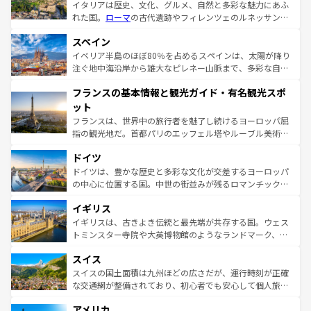
イタリアは歴史、文化、グルメ、自然と多彩な魅力にあふ
れた国。
ローマ
の古代遺跡やフィレンツェのルネッサンス
美術、ヴェネツィアの運河など、歴史あるスポットはもち
スペイン
ろん、トスカーナの美しい田園風景やアマルフィ海岸の絶
景など、自然景観も見逃せない。観光の合間には、本場の
イベリア半島のほぼ80％を占めるスペインは、太陽が降り
ピザやパスタなど、絶品のイタリア料理を堪能することも
注ぐ地中海沿岸から雄大なピレネー山脈まで、多彩な自然
できる。朝目覚めてから夜眠るまで、すべての瞬間を楽し
と文化が詰まったヨーロッパ屈指の旅行先だ。多様な地域
フランスの基本情報と観光ガイド・有名観光スポ
ませてくれるイタリアで、忘れられない旅をしてみよう！
文化が根付くこの国では、情熱的なフラメンコ、熱気あふ
なお、新着のイタリア情報は
コンテンツ一覧
を参照してほ
れる闘牛、そして美味しいタパスが生活の一部となってい
ット
しい。
る。首都マドリードの洗練された雰囲気や、バルセロナの
フランスは、世界中の旅行者を魅了し続けるヨーロッパ屈
アートに溢れた街角から、地方では古代ローマ遺跡や中世
指の観光地だ。首都パリのエッフェル塔やルーブル美術館
の城塞都市、穏やかなビーチリゾートまで多彩な表情を見
といった象徴的なスポットから、田舎町の古風な美しさま
せる。地方によって風土や気候が異なるスペインはその個
ドイツ
で、幅広い魅力が詰まっている。華麗な宮殿、歴史的な大
性で訪れる人を魅了する。 なお、新着のスペイン情報は
コ
聖堂、美しいビーチ、そして豊かな自然が、訪れる者を心
ドイツは、豊かな歴史と多彩な文化が交差するヨーロッパ
ンテンツ一覧
を参照してほしい。
から魅了する。また、フランスは美食の国としても知ら
の中心に位置する国。中世の街並みが残るロマンチック街
れ、フランス料理はユネスコ無形文化遺産にも登録されて
道から、未来を先取りするようなモダンな都市まで多様な
イギリス
いる。シャンパンの発祥地であるランス、プロヴァンスの
顔を持つこの国は、どこを歩いても飽きることがない。ベ
香り高いラベンダー畑など、多彩な楽しみ方が可能だ。さ
ルリンの文化的活気、バイエルン州のアルプスの絶景、そ
イギリスは、古きよき伝統と最先端が共存する国。ウェス
らに、パリ以外の地域にも魅力が溢れており、どの街角に
してライン川沿いのワイン畑といった風景は必見。ビール
トミンスター寺院や大英博物館のようなランドマーク、歴
も豊かな歴史と文化が息づいている。パリ以外の個性あふ
とソーセージを味わいながら地元の人と過ごす楽しい時間
史ある大学都市、美しい丘陵地帯や牧歌的な風景など、エ
れる地方に足を運ぶとそれぞれで全く異なる文化を体験で
スイス
は、お酒好きな人にはぜひ体験してほしい。 なお、新着の
リアごとに異なる魅力がある。また、優雅なアフタヌーン
きるだろう。 なお、新着のフランス情報は
コンテンツ一覧
ドイツ情報は
コンテンツ一覧
を参照してほしい。
ティー、ビール好きにはたまらない英国パブ、サッカー観
スイスの国土面積は九州ほどの広さだが、運行時刻が正確
を参照してほしい。
戦など、本場だからこそできる体験も豊富。イギリスを旅
な交通網が整備されており、初心者でも安心して個人旅行
して楽しみつくそう。 なお、新着のイギリス情報は
コンテ
を楽しめる。日本同様に時刻表どおりの旅が可能だ。中世
アメリカ
ンツ一覧
を参照してほしい。
の建物がそのまま残る町や、スイスならではのユニークな