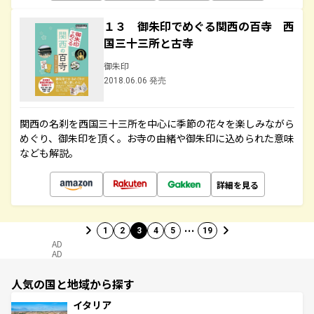
１３ 御朱印でめぐる関西の百寺 西
国三十三所と古寺
御朱印
2018.06.06 発売
関西の名刹を西国三十三所を中心に季節の花々を楽しみながら
めぐり、御朱印を頂く。お寺の由緒や御朱印に込められた意味
なども解説。
詳細を見る
…
1
2
3
4
5
19
AD
AD
人気の国と地域から探す
イタリア