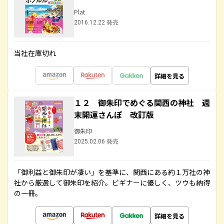
Plat
2016.12.22 発売
当社在庫切れ
詳細を見る
１２ 御朱印でめぐる関西の神社 週
末開運さんぽ 改訂版
御朱印
2025.02.06 発売
「御利益と御朱印が凄い」を基準に、関西にある約１万社の神
社から厳選して御朱印を紹介。ビギナーに優しく、ツウも納得
の一冊。
詳細を見る