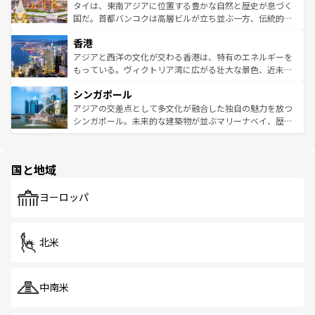
わってみてほしい。 なお、新着の韓国情報は
コンテンツ一
ーチミン市のフランス統治時代の建物も、独特の雰囲気を
タイは、東南アジアに位置する豊かな自然と歴史が息づく
覧
を参照してほしい。
醸し出している。また、バラエティの豊かさとおいしさで
国だ。首都バンコクは高層ビルが立ち並ぶ一方、伝統的な
世界中の食通を魅了してやまないベトナム料理も魅力のひ
寺院や市場がいたるところに点在し、古きよき文化と現代
香港
とつ。フォーやバインミー、ベトナムコーヒーなどは、ぜ
の活気が交差している。北部ではチェンマイなどの山岳地
ひ現地で味わいたい。どの地域を訪れてもあたたかい人々
帯で自然と触れ合い、南部ではプーケットやクラビの美し
アジアと西洋の文化が交わる香港は、特有のエネルギーを
が旅行者を迎えてくれるので、きっと忘れられない旅にな
いビーチでリゾート気分を楽しむことができる。タイ料理
もっている。ヴィクトリア湾に広がる壮大な景色、近未来
るはずだ。 なお、新着のベトナム情報は
コンテンツ一覧
を
は世界的に有名で、屋台から高級レストランまで味覚を刺
的なアートスポット、そして歴史と現代が融合した町並
参照してほしい。
シンガポール
激する。気候は一年中温暖で、どの季節にも異なる楽しみ
み、どこを訪れても感動するはず。観光スポットが密集し
が待っている。親しみやすいタイの人々、仏教を中心とし
ており、効率よく見どころを回れるのも魅力。息をのむよ
アジアの交差点として多文化が融合した独自の魅力を放つ
た文化、そして多様な観光資源が、訪れる旅人を魅了し続
うな絶景から文化的な体験まで、香港を存分に楽しみ尽く
シンガポール。未来的な建築物が並ぶマリーナベイ、歴史
ける。 なお、新着のタイ情報は
コンテンツ一覧
を参照して
そう。 なお、新着の香港情報は
コンテンツ一覧
を参照して
と伝統を感じられるエスニックタウン、多数の緑豊かな公
ほしい。
ほしい。
園や自然保護区など、自然が調和した近代的な景観と文化
の多様性あふれるカラフルな町は、どこを歩いても新しい
国と地域
発見がある。さらに、治安のよさや充実した公共交通機関
も、旅行者にとっては魅力的なポイント。グルメも豊富
で、ホーカーズは地元の風情を楽しめる外せないスポット
ヨーロッパ
だ。訪れる人を飽きさせないシンガポールで、多様な魅力
を体感しよう。 なお、新着のシンガポール情報は
コンテン
ツ一覧
を参照してほしい。
北米
中南米