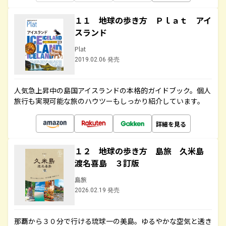
１１ 地球の歩き方 Ｐｌａｔ アイ
スランド
Plat
2019.02.06 発売
人気急上昇中の島国アイスランドの本格的ガイドブック。個人
旅行も実現可能な旅のハウツーもしっかり紹介しています。
詳細を見る
１２ 地球の歩き方 島旅 久米島
渡名喜島 ３訂版
島旅
2026.02.19 発売
那覇から３０分で行ける琉球一の美島。ゆるやかな空気と透き