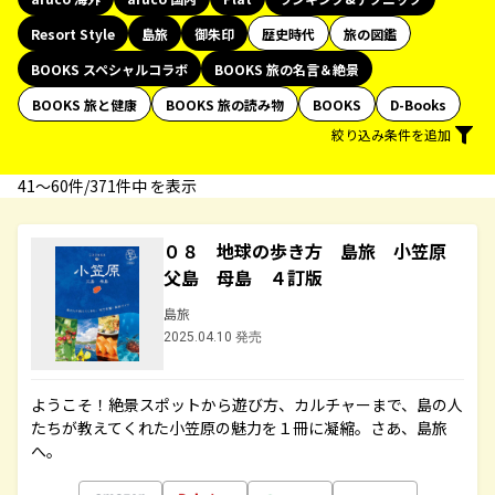
Resort Style
島旅
御朱印
歴史時代
旅の図鑑
BOOKS スペシャルコラボ
BOOKS 旅の名言＆絶景
BOOKS 旅と健康
BOOKS 旅の読み物
BOOKS
D-Books
絞り込み条件を追加
41〜60件/371件中 を表示
０８ 地球の歩き方 島旅 小笠原
父島 母島 ４訂版
島旅
2025.04.10 発売
ようこそ！絶景スポットから遊び方、カルチャーまで、島の人
たちが教えてくれた小笠原の魅力を１冊に凝縮。さあ、島旅
へ。