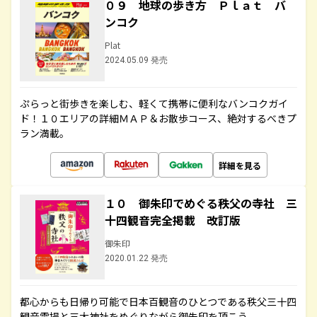
０９ 地球の歩き方 Ｐｌａｔ バ
ンコク
Plat
2024.05.09 発売
ぷらっと街歩きを楽しむ、軽くて携帯に便利なバンコクガイ
ド！１０エリアの詳細ＭＡＰ＆お散歩コース、絶対するべきプ
ラン満載。
詳細を見る
１０ 御朱印でめぐる秩父の寺社 三
十四観音完全掲載 改訂版
御朱印
2020.01.22 発売
都心からも日帰り可能で日本百観音のひとつである秩父三十四
観音霊場と三大神社をめぐりながら御朱印を頂こう。