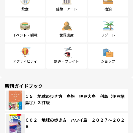
飲食
建築・アート
宿泊
イベント・観戦
世界遺産
リゾート
アクティビティ
鉄道・フライト
ショップ
新刊ガイドブック
１５ 地球の歩き方 島旅 伊豆大島 利島（伊豆諸
島①）３訂版
Ｃ０２ 地球の歩き方 ハワイ島 ２０２７～２０２
８