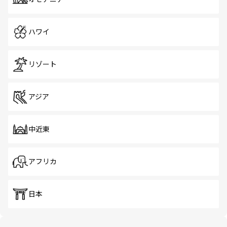
ハワイ
リゾート
アジア
中近東
アフリカ
日本