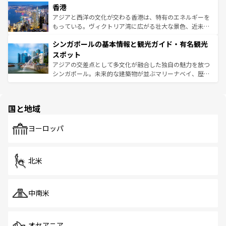
香港
とつ。フォーやバインミー、ベトナムコーヒーなどは、ぜ
の活気が交差している。北部ではチェンマイなどの山岳地
ひ現地で味わいたい。どの地域を訪れてもあたたかい人々
帯で自然と触れ合い、南部ではプーケットやクラビの美し
アジアと西洋の文化が交わる香港は、特有のエネルギーを
が旅行者を迎えてくれるので、きっと忘れられない旅にな
いビーチでリゾート気分を楽しむことができる。タイ料理
もっている。ヴィクトリア湾に広がる壮大な景色、近未来
るはずだ。 なお、新着のベトナム情報は
コンテンツ一覧
を
は世界的に有名で、屋台から高級レストランまで味覚を刺
的なアートスポット、そして歴史と現代が融合した町並
参照してほしい。
シンガポールの基本情報と観光ガイド・有名観光
激する。気候は一年中温暖で、どの季節にも異なる楽しみ
み、どこを訪れても感動するはず。観光スポットが密集し
が待っている。親しみやすいタイの人々、仏教を中心とし
ており、効率よく見どころを回れるのも魅力。息をのむよ
スポット
た文化、そして多様な観光資源が、訪れる旅人を魅了し続
うな絶景から文化的な体験まで、香港を存分に楽しみ尽く
アジアの交差点として多文化が融合した独自の魅力を放つ
ける。 なお、新着のタイ情報は
コンテンツ一覧
を参照して
そう。 なお、新着の香港情報は
コンテンツ一覧
を参照して
シンガポール。未来的な建築物が並ぶマリーナベイ、歴史
ほしい。
ほしい。
と伝統を感じられるエスニックタウン、多数の緑豊かな公
園や自然保護区など、自然が調和した近代的な景観と文化
の多様性あふれるカラフルな町は、どこを歩いても新しい
国と地域
発見がある。さらに、治安のよさや充実した公共交通機関
も、旅行者にとっては魅力的なポイント。グルメも豊富
で、ホーカーズは地元の風情を楽しめる外せないスポット
ヨーロッパ
だ。訪れる人を飽きさせないシンガポールで、多様な魅力
を体感しよう。 なお、新着のシンガポール情報は
コンテン
ツ一覧
を参照してほしい。
北米
中南米
オセアニア