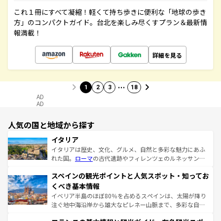
これ１冊にすべて凝縮！軽くて持ち歩きに便利な「地球の歩き
方」のコンパクトガイド。台北を楽しみ尽くすプラン＆最新情
報満載！
詳細を見る
…
1
2
3
18
AD
AD
人気の国と地域から探す
イタリア
イタリアは歴史、文化、グルメ、自然と多彩な魅力にあふ
れた国。
ローマ
の古代遺跡やフィレンツェのルネッサンス
美術、ヴェネツィアの運河など、歴史あるスポットはもち
スペインの観光ポイントと人気スポット・知ってお
ろん、トスカーナの美しい田園風景やアマルフィ海岸の絶
景など、自然景観も見逃せない。観光の合間には、本場の
くべき基本情報
ピザやパスタなど、絶品のイタリア料理を堪能することも
イベリア半島のほぼ80％を占めるスペインは、太陽が降り
できる。朝目覚めてから夜眠るまで、すべての瞬間を楽し
注ぐ地中海沿岸から雄大なピレネー山脈まで、多彩な自然
ませてくれるイタリアで、忘れられない旅をしてみよう！
と文化が詰まったヨーロッパ屈指の旅行先だ。多様な地域
なお、新着のイタリア情報は
コンテンツ一覧
を参照してほ