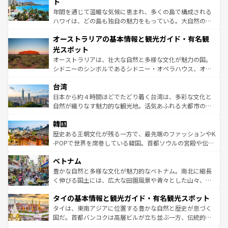
ンメントが詰まった刺激的なスポットだ。一方、アメリカ
ト
西部には大自然が広がり、グランドキャニオンやイエロー
年間を通じて温暖な気候に恵まれ、多くの島で構成される
ストーン国立公園といった絶景が堪能できる。さらに、南
ハワイは、どの島も独自の魅力をもっている。大自然の神
部のニューオーリンズでは、音楽と美食が融合した独特の
秘を感じたいなら、火山が生み出した壮大な景観を誇るハ
文化が魅力。旅行者はアメリカの各地域で異なる魅力を楽
オーストラリアの基本情報と観光ガイド・有名観
ワイ島は見逃せない。また、定番の観光地といえばオアフ
しみながら、その多様性と豊かな歴史を感じることができ
島だが、静かな自然を求めるならマウイ島やカウアイ島が
光スポット
るだろう。車でのロードトリップや列車の旅も、アメリカ
おすすめ。エメラルドグリーンに輝く海をはじめ、豊かな
オーストラリアは、壮大な自然と多様な文化が魅力の国。
ならではの贅沢な旅のスタイルだ。 なお、新着のアメリカ
文化や歴史が息づいている。「アロハスピリット」と呼ば
シドニーのシンボルであるシドニー・オペラハウス、オー
情報は
コンテンツ一覧
を参照してほしい。
れるおもてなしの心で訪れる人々を迎えてくれるハワイの
ストラリア東海岸北部に広がる大サンゴ礁地帯グレートバ
人々、おいしいローカルフードやハワイアンミュージッ
台湾
リアリーフや大陸中央部にそびえるウルル（エアーズロッ
ク、伝統的なフラダンスなど、すべてがハワイの魅力を彩
ク）、タスマニアの美しい原生林やケアンズの熱帯雨林な
日本から約４時間ほどでたどり着く台湾は、多彩な文化と
っている。訪れるたびに新しい発見と感動が待っているハ
ど、見どころがたくさん。また、カフェやワイン、オージ
自然が織りなす魅力的な観光地。活気あふれる大都市の台
ワイを、存分に味わってほしい。 なお、新着のハワイ情報
ービーフなどの食文化も豊かで、美味しいものであふれて
北やノスタルジックな町並みが人気な九份（ジォウフェ
は
コンテンツ一覧
を参照してほしい。
韓国
いる。アクティビティも充実しており、サーフィンやダイ
ン）、静ひつな山岳地帯である台湾東部など、都市の喧騒
ビング、ハイキングなど、アウトドア好きにはたまらな
と山間の静けさが共存しており、訪れる人に新しい発見と
歴史ある王朝文化が残る一方で、最先端のファッションやK
い。オーストラリアの多彩な魅力を存分に味わいつくそ
驚きをもたらしてくれる。また、奥深い台湾の食文化も魅
-POPで世界を席巻している韓国。首都ソウルの宮殿や伝統
う。 なお、新着のオーストラリア情報は
コンテンツ一覧
を
力で、夜市などの屋台グルメから高級料理、ヘルシーで美
家屋が並ぶエリアでは韓国の歴史と文化に浸ることがで
参照してほしい。
ベトナム
容にもいいと評判のスイーツなど、バラエティ豊かな料理
き、地方に足を延ばせば四季折々の自然美を楽しむことが
が味わえる。 なお、新着の台湾情報は
コンテンツ一覧
を参
できる。そして、キムチや焼肉、絶品のストリートフード
豊かな自然と多様な文化が魅力的なベトナム。南北に細長
照してほしい。
まで、さまざまな韓国料理が待っている。夜には、韓国な
く伸びる国土には、広大な田園風景や青々とした山々、世
らではのナイトライフも堪能できる。あたたかいホスピタ
界遺産に登録された壮大な自然景観が点在し、都市部では
タイの基本情報と観光ガイド・有名観光スポット
リティに包まれながら、韓国の多彩な魅力を心ゆくまで味
急速な発展と共に伝統が息づく。ハノイの古い町並みやホ
わってみてほしい。 なお、新着の韓国情報は
コンテンツ一
ーチミン市のフランス統治時代の建物も、独特の雰囲気を
タイは、東南アジアに位置する豊かな自然と歴史が息づく
覧
を参照してほしい。
醸し出している。また、バラエティの豊かさとおいしさで
国だ。首都バンコクは高層ビルが立ち並ぶ一方、伝統的な
世界中の食通を魅了してやまないベトナム料理も魅力のひ
寺院や市場がいたるところに点在し、古きよき文化と現代