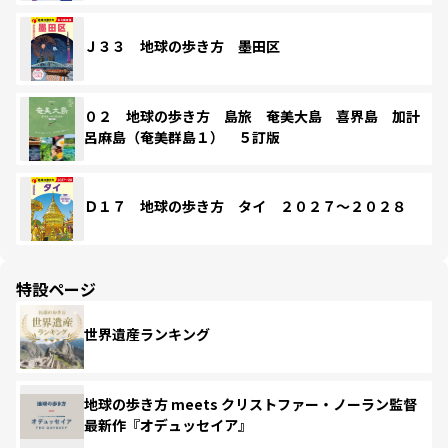
Ｊ３３ 地球の歩き方 墨田区
０２ 地球の歩き方 島旅 奄美大島 喜界島 加計
呂麻島（奄美群島１） ５訂版
Ｄ１７ 地球の歩き方 タイ ２０２７～２０２８
特設ページ
世界遺産ランキング
地球の歩き方 meets クリストファー・ノーラン監督
最新作『オデュッセイア』