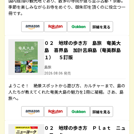
国内屈指の観光地であり、数多の寺院が建ち並ぶ古都・京都。
季節を楽しみながらお寺をめぐり、御朱印を頂くのに役立つ一
冊です。
詳細を見る
０２ 地球の歩き方 島旅 奄美大
島 喜界島 加計呂麻島（奄美群島
１） ５訂版
島旅
2026.08.06 発売
ようこそ！ 絶景スポットから遊び方、カルチャーまで、島の
人たちが教えてくれた奄美大島の魅力を1冊に凝縮。さあ、島
旅へ。
詳細を見る
０２ 地球の歩き方 Ｐｌａｔ ニュ