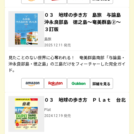
０３ 地球の歩き方 島旅 与論島
沖永良部島 徳之島～奄美群島②～
３訂版
島旅
2025.12.11 発売
見たことのない世界に心奪われる！ 奄美群島南部「与論島・
沖永良部島・徳之島」の三島だけをフィーチャーした完全ガイ
ド。
詳細を見る
０３ 地球の歩き方 Ｐｌａｔ 台北
Plat
2024.12.19 発売