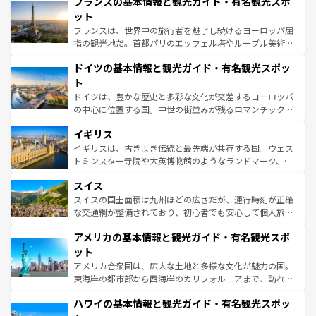
フランスの基本情報と観光ガイド・有名観光スポ
文化が根付くこの国では、情熱的なフラメンコ、熱気あふ
しい。
れる闘牛、そして美味しいタパスが生活の一部となってい
ット
る。首都マドリードの洗練された雰囲気や、バルセロナの
フランスは、世界中の旅行者を魅了し続けるヨーロッパ屈
アートに溢れた街角から、地方では古代ローマ遺跡や中世
指の観光地だ。首都パリのエッフェル塔やルーブル美術館
の城塞都市、穏やかなビーチリゾートまで多彩な表情を見
といった象徴的なスポットから、田舎町の古風な美しさま
せる。地方によって風土や気候が異なるスペインはその個
ドイツの基本情報と観光ガイド・有名観光スポッ
で、幅広い魅力が詰まっている。華麗な宮殿、歴史的な大
性で訪れる人を魅了する。 なお、新着のスペイン情報は
コ
聖堂、美しいビーチ、そして豊かな自然が、訪れる者を心
ト
ンテンツ一覧
を参照してほしい。
から魅了する。また、フランスは美食の国としても知ら
ドイツは、豊かな歴史と多彩な文化が交差するヨーロッパ
れ、フランス料理はユネスコ無形文化遺産にも登録されて
の中心に位置する国。中世の街並みが残るロマンチック街
いる。シャンパンの発祥地であるランス、プロヴァンスの
道から、未来を先取りするようなモダンな都市まで多様な
香り高いラベンダー畑など、多彩な楽しみ方が可能だ。さ
イギリス
顔を持つこの国は、どこを歩いても飽きることがない。ベ
らに、パリ以外の地域にも魅力が溢れており、どの街角に
ルリンの文化的活気、バイエルン州のアルプスの絶景、そ
イギリスは、古きよき伝統と最先端が共存する国。ウェス
も豊かな歴史と文化が息づいている。パリ以外の個性あふ
してライン川沿いのワイン畑といった風景は必見。ビール
トミンスター寺院や大英博物館のようなランドマーク、歴
れる地方に足を運ぶとそれぞれで全く異なる文化を体験で
とソーセージを味わいながら地元の人と過ごす楽しい時間
史ある大学都市、美しい丘陵地帯や牧歌的な風景など、エ
きるだろう。 なお、新着のフランス情報は
コンテンツ一覧
スイス
は、お酒好きな人にはぜひ体験してほしい。 なお、新着の
リアごとに異なる魅力がある。また、優雅なアフタヌーン
を参照してほしい。
ドイツ情報は
コンテンツ一覧
を参照してほしい。
ティー、ビール好きにはたまらない英国パブ、サッカー観
スイスの国土面積は九州ほどの広さだが、運行時刻が正確
戦など、本場だからこそできる体験も豊富。イギリスを旅
な交通網が整備されており、初心者でも安心して個人旅行
して楽しみつくそう。 なお、新着のイギリス情報は
コンテ
を楽しめる。日本同様に時刻表どおりの旅が可能だ。中世
アメリカの基本情報と観光ガイド・有名観光スポ
ンツ一覧
を参照してほしい。
の建物がそのまま残る町や、スイスならではのユニークな
博物館もあり、アルプス観光だけでなく町歩きも満喫する
ット
ことができる。国民の所得が高いため物価も高いが、旅行
アメリカ合衆国は、広大な土地と多様な文化が魅力の国。
者向けの交通パス提供のサービスもあり、うまく活用すれ
東海岸の都市部から西海岸のカリフォルニアまで、訪れる
ば市内交通費無料で観光を楽しむこともできる。 なお、新
場所ごとに異なる風景と体験が待っている。ニューヨーク
着のスイス情報は
コンテンツ一覧
を参照してほしい。
ハワイの基本情報と観光ガイド・有名観光スポッ
のような巨大都市は、観光、ショッピング、エンターテイ