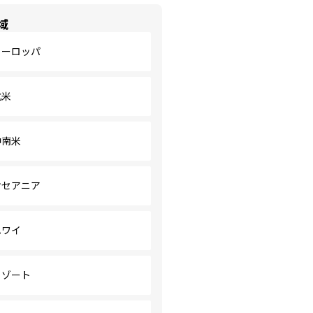
域
ヨーロッパ
北米
中南米
オセアニア
ハワイ
リゾート