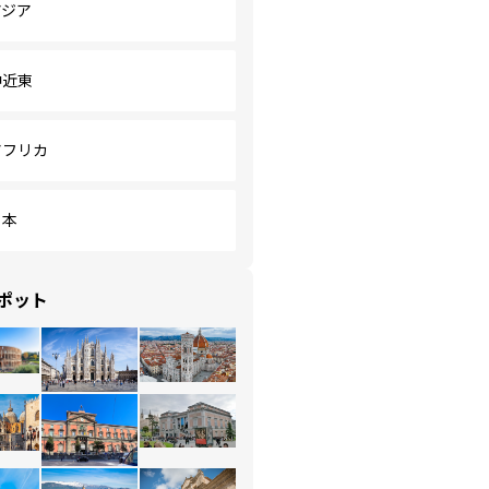
アジア
中近東
アフリカ
日本
ポット