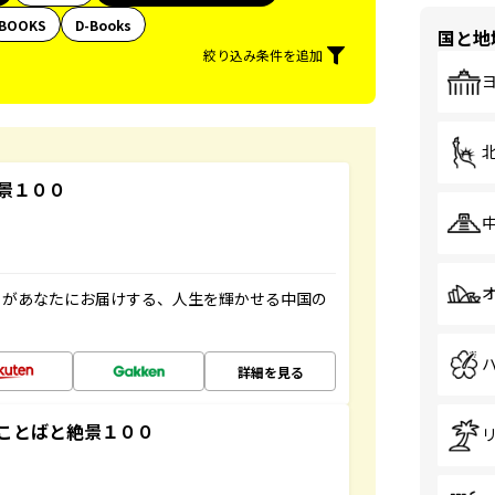
BOOKS
D-Books
国と地
絞り込み条件を追加
景１００
」があなたにお届けする、人生を輝かせる中国の
詳細を見る
ことばと絶景１００