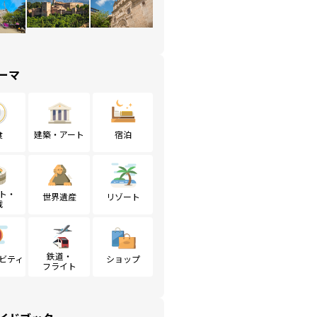
ーマ
食
建築・アート
宿泊
ト・
世界遺産
リゾート
戦
鉄道・
ビティ
ショップ
フライト