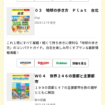
０３ 地球の歩き方 Ｐｌａｔ 台北
Plat
2024.12.19 発売
これ１冊にすべて凝縮！軽くて持ち歩きに便利な「地球の歩き
方」のコンパクトガイド。台北を楽しみ尽くすプラン＆最新情
報満載！
詳細を見る
Ｗ０４ 世界２４６の首都と主要都
市
１９９の首都と４７の主要都市を旅の雑学
とともに解説
旅の図鑑
2021.03.18 発売