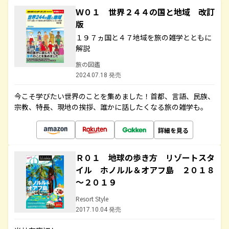
Ｗ０１ 世界２４４の国と地域 改訂
版
１９７ヵ国と４７地域を旅の雑学とともに
解説
旅の図鑑
2024.07.18 発売
今こそ学びたい世界のことを集めました！首都、言語、民族、
宗教、特長、現地の挨拶、誰かに話したくなる旅の雑学も。
詳細を見る
Ｒ０１ 地球の歩き方 リゾートスタ
イル ホノルル＆オアフ島 ２０１８
～２０１９
Resort Style
2017.10.04 発売