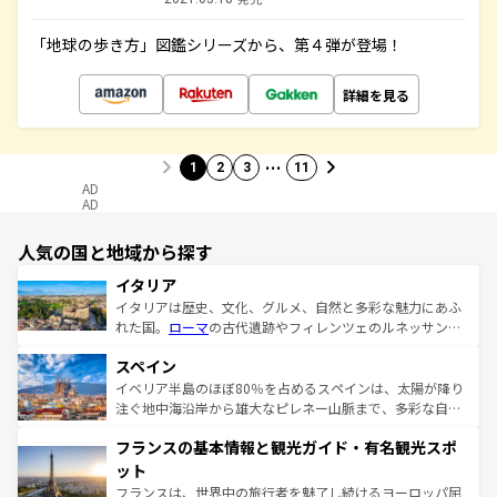
「地球の歩き方」図鑑シリーズから、第４弾が登場！
詳細を見る
…
1
2
3
11
AD
AD
人気の国と地域から探す
イタリア
イタリアは歴史、文化、グルメ、自然と多彩な魅力にあふ
れた国。
ローマ
の古代遺跡やフィレンツェのルネッサンス
美術、ヴェネツィアの運河など、歴史あるスポットはもち
スペイン
ろん、トスカーナの美しい田園風景やアマルフィ海岸の絶
景など、自然景観も見逃せない。観光の合間には、本場の
イベリア半島のほぼ80％を占めるスペインは、太陽が降り
ピザやパスタなど、絶品のイタリア料理を堪能することも
注ぐ地中海沿岸から雄大なピレネー山脈まで、多彩な自然
できる。朝目覚めてから夜眠るまで、すべての瞬間を楽し
と文化が詰まったヨーロッパ屈指の旅行先だ。多様な地域
フランスの基本情報と観光ガイド・有名観光スポ
ませてくれるイタリアで、忘れられない旅をしてみよう！
文化が根付くこの国では、情熱的なフラメンコ、熱気あふ
なお、新着のイタリア情報は
コンテンツ一覧
を参照してほ
れる闘牛、そして美味しいタパスが生活の一部となってい
ット
しい。
る。首都マドリードの洗練された雰囲気や、バルセロナの
フランスは、世界中の旅行者を魅了し続けるヨーロッパ屈