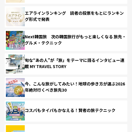
エアラインランキング 読者の投票をもとにランキン
グ形式で発表
Next韓国旅 次の韓国旅行がもっと楽しくなる 旅先・
グルメ・テクニック
旬な“あの人”が「旅」をテーマに語るインタビュー連
載 MY TRAVEL STORY
今、こんな旅がしてみたい！地球の歩き方が選ぶ2026
年絶対行くべき旅先30
コスパもタイパもかなえる！賢者の旅テクニック