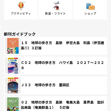
アクティビティ
鉄道・フライト
ショップ
新刊ガイドブック
１５ 地球の歩き方 島旅 伊豆大島 利島（伊豆諸
島①）３訂版
Ｃ０２ 地球の歩き方 ハワイ島 ２０２７～２０２
８
Ｊ３３ 地球の歩き方 墨田区
０２ 地球の歩き方 島旅 奄美大島 喜界島 加計
呂麻島（奄美群島１） ５訂版