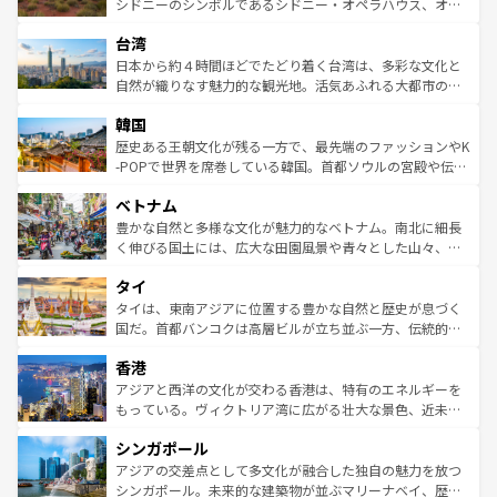
しみながら、その多様性と豊かな歴史を感じることができ
おすすめ。エメラルドグリーンに輝く海をはじめ、豊かな
シドニーのシンボルであるシドニー・オペラハウス、オー
るだろう。車でのロードトリップや列車の旅も、アメリカ
文化や歴史が息づいている。「アロハスピリット」と呼ば
ストラリア東海岸北部に広がる大サンゴ礁地帯グレートバ
ならではの贅沢な旅のスタイルだ。 なお、新着のアメリカ
台湾
れるおもてなしの心で訪れる人々を迎えてくれるハワイの
リアリーフや大陸中央部にそびえるウルル（エアーズロッ
情報は
コンテンツ一覧
を参照してほしい。
人々、おいしいローカルフードやハワイアンミュージッ
ク）、タスマニアの美しい原生林やケアンズの熱帯雨林な
日本から約４時間ほどでたどり着く台湾は、多彩な文化と
ク、伝統的なフラダンスなど、すべてがハワイの魅力を彩
ど、見どころがたくさん。また、カフェやワイン、オージ
自然が織りなす魅力的な観光地。活気あふれる大都市の台
っている。訪れるたびに新しい発見と感動が待っているハ
ービーフなどの食文化も豊かで、美味しいものであふれて
北やノスタルジックな町並みが人気な九份（ジォウフェ
ワイを、存分に味わってほしい。 なお、新着のハワイ情報
韓国
いる。アクティビティも充実しており、サーフィンやダイ
ン）、静ひつな山岳地帯である台湾東部など、都市の喧騒
は
コンテンツ一覧
を参照してほしい。
ビング、ハイキングなど、アウトドア好きにはたまらな
と山間の静けさが共存しており、訪れる人に新しい発見と
歴史ある王朝文化が残る一方で、最先端のファッションやK
い。オーストラリアの多彩な魅力を存分に味わいつくそ
驚きをもたらしてくれる。また、奥深い台湾の食文化も魅
-POPで世界を席巻している韓国。首都ソウルの宮殿や伝統
う。 なお、新着のオーストラリア情報は
コンテンツ一覧
を
力で、夜市などの屋台グルメから高級料理、ヘルシーで美
家屋が並ぶエリアでは韓国の歴史と文化に浸ることがで
参照してほしい。
ベトナム
容にもいいと評判のスイーツなど、バラエティ豊かな料理
き、地方に足を延ばせば四季折々の自然美を楽しむことが
が味わえる。 なお、新着の台湾情報は
コンテンツ一覧
を参
できる。そして、キムチや焼肉、絶品のストリートフード
豊かな自然と多様な文化が魅力的なベトナム。南北に細長
照してほしい。
まで、さまざまな韓国料理が待っている。夜には、韓国な
く伸びる国土には、広大な田園風景や青々とした山々、世
らではのナイトライフも堪能できる。あたたかいホスピタ
界遺産に登録された壮大な自然景観が点在し、都市部では
タイ
リティに包まれながら、韓国の多彩な魅力を心ゆくまで味
急速な発展と共に伝統が息づく。ハノイの古い町並みやホ
わってみてほしい。 なお、新着の韓国情報は
コンテンツ一
ーチミン市のフランス統治時代の建物も、独特の雰囲気を
タイは、東南アジアに位置する豊かな自然と歴史が息づく
覧
を参照してほしい。
醸し出している。また、バラエティの豊かさとおいしさで
国だ。首都バンコクは高層ビルが立ち並ぶ一方、伝統的な
世界中の食通を魅了してやまないベトナム料理も魅力のひ
寺院や市場がいたるところに点在し、古きよき文化と現代
香港
とつ。フォーやバインミー、ベトナムコーヒーなどは、ぜ
の活気が交差している。北部ではチェンマイなどの山岳地
ひ現地で味わいたい。どの地域を訪れてもあたたかい人々
帯で自然と触れ合い、南部ではプーケットやクラビの美し
アジアと西洋の文化が交わる香港は、特有のエネルギーを
が旅行者を迎えてくれるので、きっと忘れられない旅にな
いビーチでリゾート気分を楽しむことができる。タイ料理
もっている。ヴィクトリア湾に広がる壮大な景色、近未来
るはずだ。 なお、新着のベトナム情報は
コンテンツ一覧
を
は世界的に有名で、屋台から高級レストランまで味覚を刺
的なアートスポット、そして歴史と現代が融合した町並
参照してほしい。
シンガポール
激する。気候は一年中温暖で、どの季節にも異なる楽しみ
み、どこを訪れても感動するはず。観光スポットが密集し
が待っている。親しみやすいタイの人々、仏教を中心とし
ており、効率よく見どころを回れるのも魅力。息をのむよ
アジアの交差点として多文化が融合した独自の魅力を放つ
た文化、そして多様な観光資源が、訪れる旅人を魅了し続
うな絶景から文化的な体験まで、香港を存分に楽しみ尽く
シンガポール。未来的な建築物が並ぶマリーナベイ、歴史