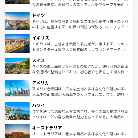
アートに溢れた街角から、地方では古代ローマ遺跡や中世
指の観光地だ。首都パリのエッフェル塔やルーブル美術館
の城塞都市、穏やかなビーチリゾートまで多彩な表情を見
といった象徴的なスポットから、田舎町の古風な美しさま
せる。地方によって風土や気候が異なるスペインはその個
ドイツ
で、幅広い魅力が詰まっている。華麗な宮殿、歴史的な大
性で訪れる人を魅了する。 なお、新着のスペイン情報は
コ
聖堂、美しいビーチ、そして豊かな自然が、訪れる者を心
ドイツは、豊かな歴史と多彩な文化が交差するヨーロッパ
ンテンツ一覧
を参照してほしい。
から魅了する。また、フランスは美食の国としても知ら
の中心に位置する国。中世の街並みが残るロマンチック街
れ、フランス料理はユネスコ無形文化遺産にも登録されて
道から、未来を先取りするようなモダンな都市まで多様な
イギリス
いる。シャンパンの発祥地であるランス、プロヴァンスの
顔を持つこの国は、どこを歩いても飽きることがない。ベ
香り高いラベンダー畑など、多彩な楽しみ方が可能だ。さ
ルリンの文化的活気、バイエルン州のアルプスの絶景、そ
イギリスは、古きよき伝統と最先端が共存する国。ウェス
らに、パリ以外の地域にも魅力が溢れており、どの街角に
してライン川沿いのワイン畑といった風景は必見。ビール
トミンスター寺院や大英博物館のようなランドマーク、歴
も豊かな歴史と文化が息づいている。パリ以外の個性あふ
とソーセージを味わいながら地元の人と過ごす楽しい時間
史ある大学都市、美しい丘陵地帯や牧歌的な風景など、エ
れる地方に足を運ぶとそれぞれで全く異なる文化を体験で
スイス
は、お酒好きな人にはぜひ体験してほしい。 なお、新着の
リアごとに異なる魅力がある。また、優雅なアフタヌーン
きるだろう。 なお、新着のフランス情報は
コンテンツ一覧
ドイツ情報は
コンテンツ一覧
を参照してほしい。
ティー、ビール好きにはたまらない英国パブ、サッカー観
スイスの国土面積は九州ほどの広さだが、運行時刻が正確
を参照してほしい。
戦など、本場だからこそできる体験も豊富。イギリスを旅
な交通網が整備されており、初心者でも安心して個人旅行
して楽しみつくそう。 なお、新着のイギリス情報は
コンテ
を楽しめる。日本同様に時刻表どおりの旅が可能だ。中世
アメリカ
ンツ一覧
を参照してほしい。
の建物がそのまま残る町や、スイスならではのユニークな
博物館もあり、アルプス観光だけでなく町歩きも満喫する
アメリカ合衆国は、広大な土地と多様な文化が魅力の国。
ことができる。国民の所得が高いため物価も高いが、旅行
東海岸の都市部から西海岸のカリフォルニアまで、訪れる
者向けの交通パス提供のサービスもあり、うまく活用すれ
場所ごとに異なる風景と体験が待っている。ニューヨーク
ハワイ
ば市内交通費無料で観光を楽しむこともできる。 なお、新
のような巨大都市は、観光、ショッピング、エンターテイ
着のスイス情報は
コンテンツ一覧
を参照してほしい。
ンメントが詰まった刺激的なスポットだ。一方、アメリカ
年間を通じて温暖な気候に恵まれ、多くの島で構成される
西部には大自然が広がり、グランドキャニオンやイエロー
ハワイは、どの島も独自の魅力をもっている。大自然の神
ストーン国立公園といった絶景が堪能できる。さらに、南
秘を感じたいなら、火山が生み出した壮大な景観を誇るハ
オーストラリア
部のニューオーリンズでは、音楽と美食が融合した独特の
ワイ島は見逃せない。また、定番の観光地といえばオアフ
文化が魅力。旅行者はアメリカの各地域で異なる魅力を楽
島だが、静かな自然を求めるならマウイ島やカウアイ島が
オーストラリアは、壮大な自然と多様な文化が魅力の国。