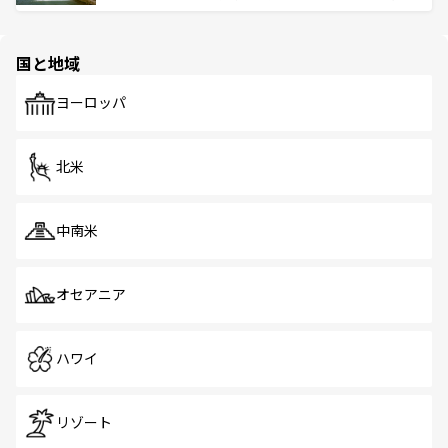
ける。 なお、新着のタイ情報は
コンテンツ一覧
を参照して
そう。 なお、新着の香港情報は
コンテンツ一覧
を参照して
と伝統を感じられるエスニックタウン、多数の緑豊かな公
ほしい。
ほしい。
園や自然保護区など、自然が調和した近代的な景観と文化
の多様性あふれるカラフルな町は、どこを歩いても新しい
国と地域
発見がある。さらに、治安のよさや充実した公共交通機関
も、旅行者にとっては魅力的なポイント。グルメも豊富
で、ホーカーズは地元の風情を楽しめる外せないスポット
ヨーロッパ
だ。訪れる人を飽きさせないシンガポールで、多様な魅力
を体感しよう。 なお、新着のシンガポール情報は
コンテン
ツ一覧
を参照してほしい。
北米
中南米
オセアニア
ハワイ
リゾート