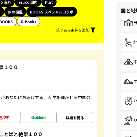
co 海外
aruco 国内
Plat
国と地
代
旅の図鑑
BOOKS スペシャルコラボ
BOOKS
D-Books
絞り込み条件を追加
景１００
」があなたにお届けする、人生を輝かせる中国の
詳細を見る
ことばと絶景１００