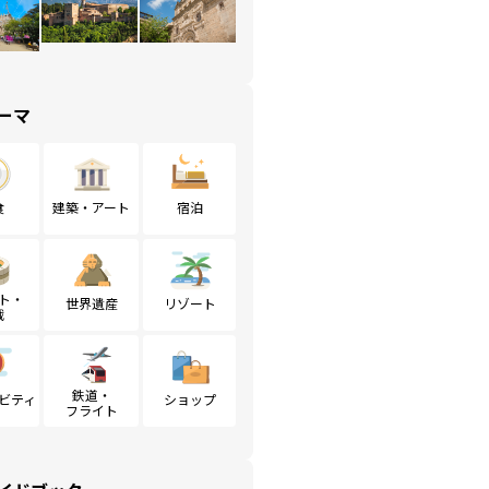
ーマ
食
建築・アート
宿泊
ト・
世界遺産
リゾート
戦
鉄道・
ビティ
ショップ
フライト