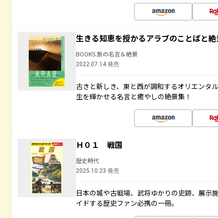
生きる知恵を授かるアラブのことばと絶
BOOKS 旅の名言＆絶景
2022.07.14 発売
古きと新しき、東と西が調和するオリエンタ
生を輝かせる名言と癒やしの絶景集！
Ｈ０１ 戦国
歴史時代
2025.10.23 発売
日本の城や古戦場、武将ゆかりの史跡、展示
イドする歴史ファン必携の一冊。