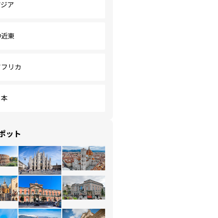
アジア
中近東
アフリカ
日本
ポット