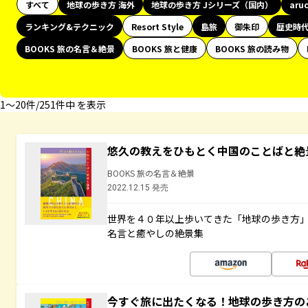
すべて
地球の歩き方 海外
地球の歩き方 Jシリーズ（国内）
aru
ランキング&テクニック
Resort Style
島旅
御朱印
歴史時
BOOKS 旅の名言＆絶景
BOOKS 旅と健康
BOOKS 旅の読み物
1〜20件/251件中 を表示
悠久の教えをひもとく中国のことばと絶
BOOKS 旅の名言＆絶景
2022.12.15 発売
世界を４０年以上歩いてきた「地球の歩き方
名言と癒やしの絶景集
今すぐ旅に出たくなる！地球の歩き方の