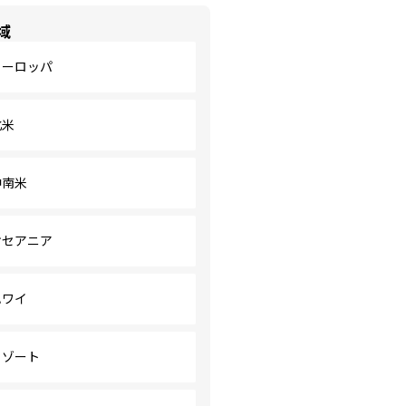
域
ヨーロッパ
北米
中南米
オセアニア
ハワイ
リゾート