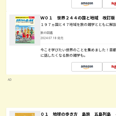
Ｗ０１ 世界２４４の国と地域 改訂版
１９７ヵ国と４７地域を旅の雑学とともに解
旅の図鑑
2024.07.18 発売
今こそ学びたい世界のことを集めました！首
に話したくなる旅の雑学も。
AD
０１ 地球の歩き方 島旅 五島列島 