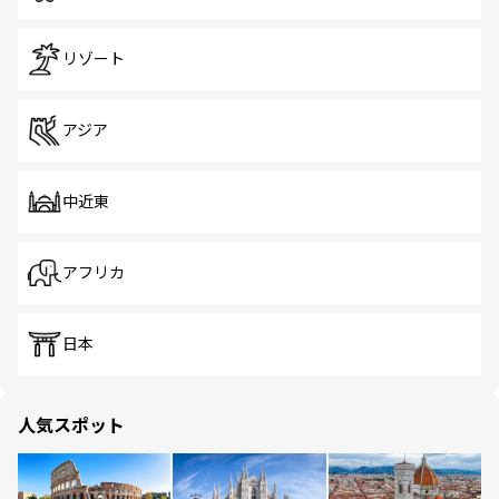
リゾート
アジア
中近東
アフリカ
日本
人気スポット