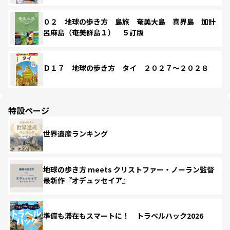
０２ 地球の歩き方 島旅 奄美大島 喜界島 加計
呂麻島（奄美群島１） ５訂版
Ｄ１７ 地球の歩き方 タイ ２０２７～２０２８
特設ページ
世界遺産ランキング
地球の歩き方 meets クリストファー・ノーラン監督
最新作『オデュッセイア』
準備も滞在もスマートに！ トラベルハック2026