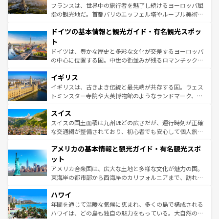
しい。
る。首都マドリードの洗練された雰囲気や、バルセロナの
フランスは、世界中の旅行者を魅了し続けるヨーロッパ屈
アートに溢れた街角から、地方では古代ローマ遺跡や中世
指の観光地だ。首都パリのエッフェル塔やルーブル美術館
の城塞都市、穏やかなビーチリゾートまで多彩な表情を見
といった象徴的なスポットから、田舎町の古風な美しさま
せる。地方によって風土や気候が異なるスペインはその個
ドイツの基本情報と観光ガイド・有名観光スポッ
で、幅広い魅力が詰まっている。華麗な宮殿、歴史的な大
性で訪れる人を魅了する。 なお、新着のスペイン情報は
コ
聖堂、美しいビーチ、そして豊かな自然が、訪れる者を心
ト
ンテンツ一覧
を参照してほしい。
から魅了する。また、フランスは美食の国としても知ら
ドイツは、豊かな歴史と多彩な文化が交差するヨーロッパ
れ、フランス料理はユネスコ無形文化遺産にも登録されて
の中心に位置する国。中世の街並みが残るロマンチック街
いる。シャンパンの発祥地であるランス、プロヴァンスの
道から、未来を先取りするようなモダンな都市まで多様な
香り高いラベンダー畑など、多彩な楽しみ方が可能だ。さ
イギリス
顔を持つこの国は、どこを歩いても飽きることがない。ベ
らに、パリ以外の地域にも魅力が溢れており、どの街角に
ルリンの文化的活気、バイエルン州のアルプスの絶景、そ
イギリスは、古きよき伝統と最先端が共存する国。ウェス
も豊かな歴史と文化が息づいている。パリ以外の個性あふ
してライン川沿いのワイン畑といった風景は必見。ビール
トミンスター寺院や大英博物館のようなランドマーク、歴
れる地方に足を運ぶとそれぞれで全く異なる文化を体験で
とソーセージを味わいながら地元の人と過ごす楽しい時間
史ある大学都市、美しい丘陵地帯や牧歌的な風景など、エ
きるだろう。 なお、新着のフランス情報は
コンテンツ一覧
スイス
は、お酒好きな人にはぜひ体験してほしい。 なお、新着の
リアごとに異なる魅力がある。また、優雅なアフタヌーン
を参照してほしい。
ドイツ情報は
コンテンツ一覧
を参照してほしい。
ティー、ビール好きにはたまらない英国パブ、サッカー観
スイスの国土面積は九州ほどの広さだが、運行時刻が正確
戦など、本場だからこそできる体験も豊富。イギリスを旅
な交通網が整備されており、初心者でも安心して個人旅行
して楽しみつくそう。 なお、新着のイギリス情報は
コンテ
を楽しめる。日本同様に時刻表どおりの旅が可能だ。中世
アメリカの基本情報と観光ガイド・有名観光スポ
ンツ一覧
を参照してほしい。
の建物がそのまま残る町や、スイスならではのユニークな
博物館もあり、アルプス観光だけでなく町歩きも満喫する
ット
ことができる。国民の所得が高いため物価も高いが、旅行
アメリカ合衆国は、広大な土地と多様な文化が魅力の国。
者向けの交通パス提供のサービスもあり、うまく活用すれ
東海岸の都市部から西海岸のカリフォルニアまで、訪れる
ば市内交通費無料で観光を楽しむこともできる。 なお、新
場所ごとに異なる風景と体験が待っている。ニューヨーク
着のスイス情報は
コンテンツ一覧
を参照してほしい。
ハワイ
のような巨大都市は、観光、ショッピング、エンターテイ
ンメントが詰まった刺激的なスポットだ。一方、アメリカ
年間を通じて温暖な気候に恵まれ、多くの島で構成される
西部には大自然が広がり、グランドキャニオンやイエロー
ハワイは、どの島も独自の魅力をもっている。大自然の神