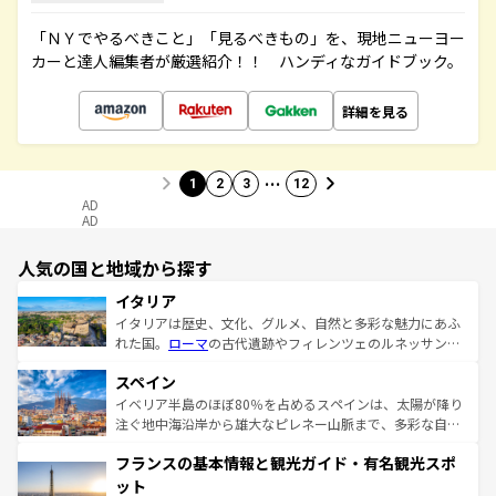
「ＮＹでやるべきこと」「見るべきもの」を、現地ニューヨー
カーと達人編集者が厳選紹介！！ ハンディなガイドブック。
詳細を見る
…
1
2
3
12
AD
AD
人気の国と地域から探す
イタリア
イタリアは歴史、文化、グルメ、自然と多彩な魅力にあふ
れた国。
ローマ
の古代遺跡やフィレンツェのルネッサンス
美術、ヴェネツィアの運河など、歴史あるスポットはもち
スペイン
ろん、トスカーナの美しい田園風景やアマルフィ海岸の絶
景など、自然景観も見逃せない。観光の合間には、本場の
イベリア半島のほぼ80％を占めるスペインは、太陽が降り
ピザやパスタなど、絶品のイタリア料理を堪能することも
注ぐ地中海沿岸から雄大なピレネー山脈まで、多彩な自然
できる。朝目覚めてから夜眠るまで、すべての瞬間を楽し
と文化が詰まったヨーロッパ屈指の旅行先だ。多様な地域
フランスの基本情報と観光ガイド・有名観光スポ
ませてくれるイタリアで、忘れられない旅をしてみよう！
文化が根付くこの国では、情熱的なフラメンコ、熱気あふ
なお、新着のイタリア情報は
コンテンツ一覧
を参照してほ
れる闘牛、そして美味しいタパスが生活の一部となってい
ット