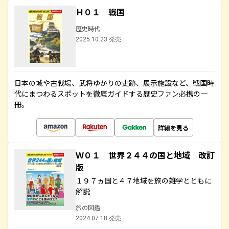
Ｈ０１ 戦国
歴史時代
2025.10.23 発売
日本の城や古戦場、武将ゆかりの史跡、展示施設など、戦国時
代にまつわるスポットを徹底ガイドする歴史ファン必携の一
冊。
詳細を見る
Ｗ０１ 世界２４４の国と地域 改訂
版
１９７ヵ国と４７地域を旅の雑学とともに
解説
旅の図鑑
2024.07.18 発売