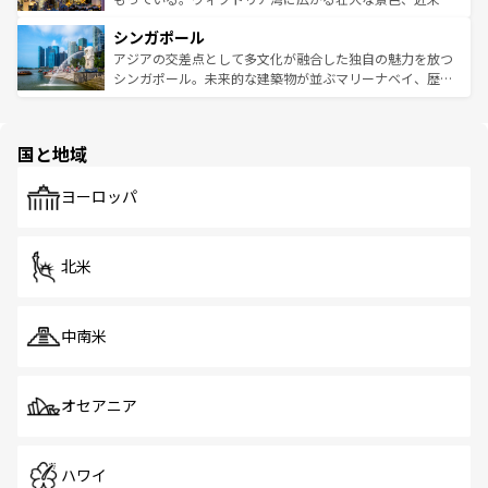
るはずだ。 なお、新着のベトナム情報は
コンテンツ一覧
を
は世界的に有名で、屋台から高級レストランまで味覚を刺
的なアートスポット、そして歴史と現代が融合した町並
参照してほしい。
シンガポール
激する。気候は一年中温暖で、どの季節にも異なる楽しみ
み、どこを訪れても感動するはず。観光スポットが密集し
が待っている。親しみやすいタイの人々、仏教を中心とし
ており、効率よく見どころを回れるのも魅力。息をのむよ
アジアの交差点として多文化が融合した独自の魅力を放つ
た文化、そして多様な観光資源が、訪れる旅人を魅了し続
うな絶景から文化的な体験まで、香港を存分に楽しみ尽く
シンガポール。未来的な建築物が並ぶマリーナベイ、歴史
ける。 なお、新着のタイ情報は
コンテンツ一覧
を参照して
そう。 なお、新着の香港情報は
コンテンツ一覧
を参照して
と伝統を感じられるエスニックタウン、多数の緑豊かな公
ほしい。
ほしい。
園や自然保護区など、自然が調和した近代的な景観と文化
の多様性あふれるカラフルな町は、どこを歩いても新しい
国と地域
発見がある。さらに、治安のよさや充実した公共交通機関
も、旅行者にとっては魅力的なポイント。グルメも豊富
で、ホーカーズは地元の風情を楽しめる外せないスポット
ヨーロッパ
だ。訪れる人を飽きさせないシンガポールで、多様な魅力
を体感しよう。 なお、新着のシンガポール情報は
コンテン
ツ一覧
を参照してほしい。
北米
中南米
オセアニア
ハワイ