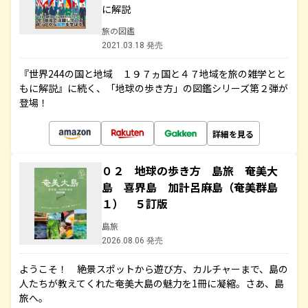
に解説
旅の図鑑
2021.03.18 発売
『世界244の国と地域 １９７ヵ国と４７地域を旅の雑学とと
もに解説』に続く、「地球の歩き方」の図鑑シリーズ第２弾が
登場！
詳細を見る
０２ 地球の歩き方 島旅 奄美大
島 喜界島 加計呂麻島（奄美群島
１） ５訂版
島旅
2026.08.06 発売
ようこそ！ 絶景スポットから遊び方、カルチャーまで、島の
人たちが教えてくれた奄美大島の魅力を1冊に凝縮。さあ、島
旅へ。