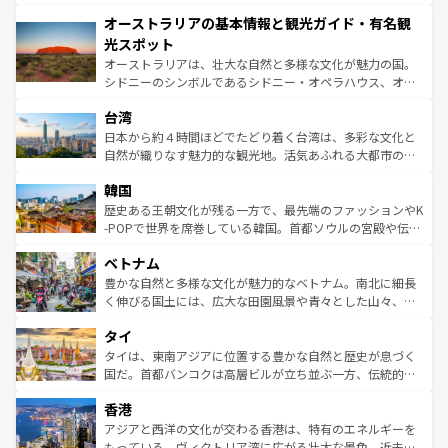
ストーン国立公園といった絶景が堪能できる。さらに、南
秘を感じたいなら、火山が生み出した壮大な景観を誇るハ
オーストラリアの基本情報と観光ガイド・有名観
部のニューオーリンズでは、音楽と美食が融合した独特の
ワイ島は見逃せない。また、定番の観光地といえばオアフ
文化が魅力。旅行者はアメリカの各地域で異なる魅力を楽
島だが、静かな自然を求めるならマウイ島やカウアイ島が
光スポット
しみながら、その多様性と豊かな歴史を感じることができ
おすすめ。エメラルドグリーンに輝く海をはじめ、豊かな
オーストラリアは、壮大な自然と多様な文化が魅力の国。
るだろう。車でのロードトリップや列車の旅も、アメリカ
文化や歴史が息づいている。「アロハスピリット」と呼ば
シドニーのシンボルであるシドニー・オペラハウス、オー
ならではの贅沢な旅のスタイルだ。 なお、新着のアメリカ
れるおもてなしの心で訪れる人々を迎えてくれるハワイの
ストラリア東海岸北部に広がる大サンゴ礁地帯グレートバ
情報は
コンテンツ一覧
を参照してほしい。
人々、おいしいローカルフードやハワイアンミュージッ
台湾
リアリーフや大陸中央部にそびえるウルル（エアーズロッ
ク、伝統的なフラダンスなど、すべてがハワイの魅力を彩
ク）、タスマニアの美しい原生林やケアンズの熱帯雨林な
日本から約４時間ほどでたどり着く台湾は、多彩な文化と
っている。訪れるたびに新しい発見と感動が待っているハ
ど、見どころがたくさん。また、カフェやワイン、オージ
自然が織りなす魅力的な観光地。活気あふれる大都市の台
ワイを、存分に味わってほしい。 なお、新着のハワイ情報
ービーフなどの食文化も豊かで、美味しいものであふれて
北やノスタルジックな町並みが人気な九份（ジォウフェ
は
コンテンツ一覧
を参照してほしい。
韓国
いる。アクティビティも充実しており、サーフィンやダイ
ン）、静ひつな山岳地帯である台湾東部など、都市の喧騒
ビング、ハイキングなど、アウトドア好きにはたまらな
と山間の静けさが共存しており、訪れる人に新しい発見と
歴史ある王朝文化が残る一方で、最先端のファッションやK
い。オーストラリアの多彩な魅力を存分に味わいつくそ
驚きをもたらしてくれる。また、奥深い台湾の食文化も魅
-POPで世界を席巻している韓国。首都ソウルの宮殿や伝統
う。 なお、新着のオーストラリア情報は
コンテンツ一覧
を
力で、夜市などの屋台グルメから高級料理、ヘルシーで美
家屋が並ぶエリアでは韓国の歴史と文化に浸ることがで
参照してほしい。
ベトナム
容にもいいと評判のスイーツなど、バラエティ豊かな料理
き、地方に足を延ばせば四季折々の自然美を楽しむことが
が味わえる。 なお、新着の台湾情報は
コンテンツ一覧
を参
できる。そして、キムチや焼肉、絶品のストリートフード
豊かな自然と多様な文化が魅力的なベトナム。南北に細長
照してほしい。
まで、さまざまな韓国料理が待っている。夜には、韓国な
く伸びる国土には、広大な田園風景や青々とした山々、世
らではのナイトライフも堪能できる。あたたかいホスピタ
界遺産に登録された壮大な自然景観が点在し、都市部では
タイ
リティに包まれながら、韓国の多彩な魅力を心ゆくまで味
急速な発展と共に伝統が息づく。ハノイの古い町並みやホ
わってみてほしい。 なお、新着の韓国情報は
コンテンツ一
ーチミン市のフランス統治時代の建物も、独特の雰囲気を
タイは、東南アジアに位置する豊かな自然と歴史が息づく
覧
を参照してほしい。
醸し出している。また、バラエティの豊かさとおいしさで
国だ。首都バンコクは高層ビルが立ち並ぶ一方、伝統的な
世界中の食通を魅了してやまないベトナム料理も魅力のひ
寺院や市場がいたるところに点在し、古きよき文化と現代
香港
とつ。フォーやバインミー、ベトナムコーヒーなどは、ぜ
の活気が交差している。北部ではチェンマイなどの山岳地
ひ現地で味わいたい。どの地域を訪れてもあたたかい人々
帯で自然と触れ合い、南部ではプーケットやクラビの美し
アジアと西洋の文化が交わる香港は、特有のエネルギーを
が旅行者を迎えてくれるので、きっと忘れられない旅にな
いビーチでリゾート気分を楽しむことができる。タイ料理
もっている。ヴィクトリア湾に広がる壮大な景色、近未来