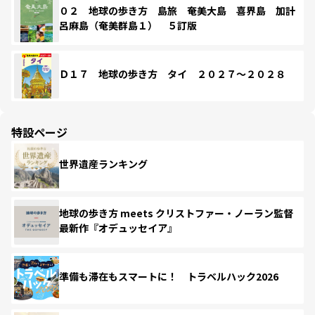
０２ 地球の歩き方 島旅 奄美大島 喜界島 加計
呂麻島（奄美群島１） ５訂版
Ｄ１７ 地球の歩き方 タイ ２０２７～２０２８
特設ページ
世界遺産ランキング
地球の歩き方 meets クリストファー・ノーラン監督
最新作『オデュッセイア』
準備も滞在もスマートに！ トラベルハック2026