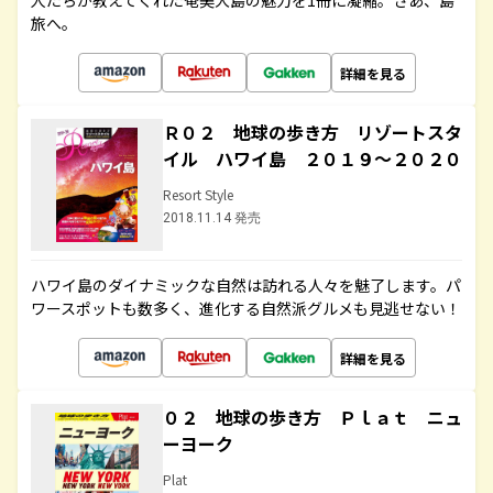
人たちが教えてくれた奄美大島の魅力を1冊に凝縮。さあ、島
旅へ。
詳細を見る
Ｒ０２ 地球の歩き方 リゾートスタ
イル ハワイ島 ２０１９～２０２０
Resort Style
2018.11.14 発売
ハワイ島のダイナミックな自然は訪れる人々を魅了します。パ
ワースポットも数多く、進化する自然派グルメも見逃せない！
詳細を見る
０２ 地球の歩き方 Ｐｌａｔ ニュ
ーヨーク
Plat