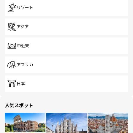
リゾート
アジア
中近東
アフリカ
日本
人気スポット