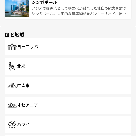
参照してほしい。
シンガポール
激する。気候は一年中温暖で、どの季節にも異なる楽しみ
み、どこを訪れても感動するはず。観光スポットが密集し
が待っている。親しみやすいタイの人々、仏教を中心とし
ており、効率よく見どころを回れるのも魅力。息をのむよ
アジアの交差点として多文化が融合した独自の魅力を放つ
た文化、そして多様な観光資源が、訪れる旅人を魅了し続
うな絶景から文化的な体験まで、香港を存分に楽しみ尽く
シンガポール。未来的な建築物が並ぶマリーナベイ、歴史
ける。 なお、新着のタイ情報は
コンテンツ一覧
を参照して
そう。 なお、新着の香港情報は
コンテンツ一覧
を参照して
と伝統を感じられるエスニックタウン、多数の緑豊かな公
ほしい。
ほしい。
園や自然保護区など、自然が調和した近代的な景観と文化
の多様性あふれるカラフルな町は、どこを歩いても新しい
国と地域
発見がある。さらに、治安のよさや充実した公共交通機関
も、旅行者にとっては魅力的なポイント。グルメも豊富
で、ホーカーズは地元の風情を楽しめる外せないスポット
ヨーロッパ
だ。訪れる人を飽きさせないシンガポールで、多様な魅力
を体感しよう。 なお、新着のシンガポール情報は
コンテン
ツ一覧
を参照してほしい。
北米
中南米
オセアニア
ハワイ