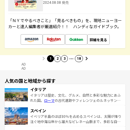
2024.08.08 発売
「ＮＹでやるべきこと」「見るべきもの」を、現地ニューヨー
カーと達人編集者が厳選紹介！！ ハンディなガイドブック。
詳細を見る
…
1
2
3
18
AD
AD
人気の国と地域から探す
イタリア
イタリアは歴史、文化、グルメ、自然と多彩な魅力にあふ
れた国。
ローマ
の古代遺跡やフィレンツェのルネッサンス
美術、ヴェネツィアの運河など、歴史あるスポットはもち
スペイン
ろん、トスカーナの美しい田園風景やアマルフィ海岸の絶
景など、自然景観も見逃せない。観光の合間には、本場の
イベリア半島のほぼ80％を占めるスペインは、太陽が降り
ピザやパスタなど、絶品のイタリア料理を堪能することも
注ぐ地中海沿岸から雄大なピレネー山脈まで、多彩な自然
できる。朝目覚めてから夜眠るまで、すべての瞬間を楽し
と文化が詰まったヨーロッパ屈指の旅行先だ。多様な地域