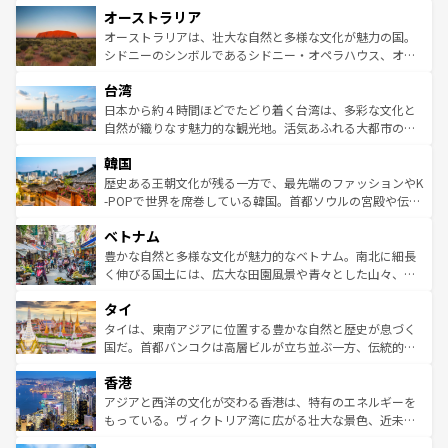
オーストラリア
部のニューオーリンズでは、音楽と美食が融合した独特の
ワイ島は見逃せない。また、定番の観光地といえばオアフ
文化が魅力。旅行者はアメリカの各地域で異なる魅力を楽
島だが、静かな自然を求めるならマウイ島やカウアイ島が
オーストラリアは、壮大な自然と多様な文化が魅力の国。
しみながら、その多様性と豊かな歴史を感じることができ
おすすめ。エメラルドグリーンに輝く海をはじめ、豊かな
シドニーのシンボルであるシドニー・オペラハウス、オー
るだろう。車でのロードトリップや列車の旅も、アメリカ
文化や歴史が息づいている。「アロハスピリット」と呼ば
ストラリア東海岸北部に広がる大サンゴ礁地帯グレートバ
ならではの贅沢な旅のスタイルだ。 なお、新着のアメリカ
台湾
れるおもてなしの心で訪れる人々を迎えてくれるハワイの
リアリーフや大陸中央部にそびえるウルル（エアーズロッ
情報は
コンテンツ一覧
を参照してほしい。
人々、おいしいローカルフードやハワイアンミュージッ
ク）、タスマニアの美しい原生林やケアンズの熱帯雨林な
日本から約４時間ほどでたどり着く台湾は、多彩な文化と
ク、伝統的なフラダンスなど、すべてがハワイの魅力を彩
ど、見どころがたくさん。また、カフェやワイン、オージ
自然が織りなす魅力的な観光地。活気あふれる大都市の台
っている。訪れるたびに新しい発見と感動が待っているハ
ービーフなどの食文化も豊かで、美味しいものであふれて
北やノスタルジックな町並みが人気な九份（ジォウフェ
ワイを、存分に味わってほしい。 なお、新着のハワイ情報
韓国
いる。アクティビティも充実しており、サーフィンやダイ
ン）、静ひつな山岳地帯である台湾東部など、都市の喧騒
は
コンテンツ一覧
を参照してほしい。
ビング、ハイキングなど、アウトドア好きにはたまらな
と山間の静けさが共存しており、訪れる人に新しい発見と
歴史ある王朝文化が残る一方で、最先端のファッションやK
い。オーストラリアの多彩な魅力を存分に味わいつくそ
驚きをもたらしてくれる。また、奥深い台湾の食文化も魅
-POPで世界を席巻している韓国。首都ソウルの宮殿や伝統
う。 なお、新着のオーストラリア情報は
コンテンツ一覧
を
力で、夜市などの屋台グルメから高級料理、ヘルシーで美
家屋が並ぶエリアでは韓国の歴史と文化に浸ることがで
参照してほしい。
ベトナム
容にもいいと評判のスイーツなど、バラエティ豊かな料理
き、地方に足を延ばせば四季折々の自然美を楽しむことが
が味わえる。 なお、新着の台湾情報は
コンテンツ一覧
を参
できる。そして、キムチや焼肉、絶品のストリートフード
豊かな自然と多様な文化が魅力的なベトナム。南北に細長
照してほしい。
まで、さまざまな韓国料理が待っている。夜には、韓国な
く伸びる国土には、広大な田園風景や青々とした山々、世
らではのナイトライフも堪能できる。あたたかいホスピタ
界遺産に登録された壮大な自然景観が点在し、都市部では
タイ
リティに包まれながら、韓国の多彩な魅力を心ゆくまで味
急速な発展と共に伝統が息づく。ハノイの古い町並みやホ
わってみてほしい。 なお、新着の韓国情報は
コンテンツ一
ーチミン市のフランス統治時代の建物も、独特の雰囲気を
タイは、東南アジアに位置する豊かな自然と歴史が息づく
覧
を参照してほしい。
醸し出している。また、バラエティの豊かさとおいしさで
国だ。首都バンコクは高層ビルが立ち並ぶ一方、伝統的な
世界中の食通を魅了してやまないベトナム料理も魅力のひ
寺院や市場がいたるところに点在し、古きよき文化と現代
香港
とつ。フォーやバインミー、ベトナムコーヒーなどは、ぜ
の活気が交差している。北部ではチェンマイなどの山岳地
ひ現地で味わいたい。どの地域を訪れてもあたたかい人々
帯で自然と触れ合い、南部ではプーケットやクラビの美し
アジアと西洋の文化が交わる香港は、特有のエネルギーを
が旅行者を迎えてくれるので、きっと忘れられない旅にな
いビーチでリゾート気分を楽しむことができる。タイ料理
もっている。ヴィクトリア湾に広がる壮大な景色、近未来
るはずだ。 なお、新着のベトナム情報は
コンテンツ一覧
を
は世界的に有名で、屋台から高級レストランまで味覚を刺
的なアートスポット、そして歴史と現代が融合した町並