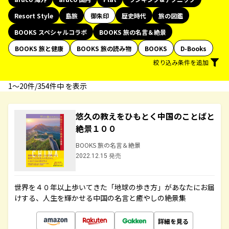
Resort Style
島旅
御朱印
歴史時代
旅の図鑑
BOOKS スペシャルコラボ
BOOKS 旅の名言＆絶景
BOOKS 旅と健康
BOOKS 旅の読み物
BOOKS
D-Books
絞り込み条件を追加
1〜20件/354件中 を表示
悠久の教えをひもとく中国のことばと
絶景１００
BOOKS 旅の名言＆絶景
2022.12.15 発売
世界を４０年以上歩いてきた「地球の歩き方」があなたにお届
けする、人生を輝かせる中国の名言と癒やしの絶景集
詳細を見る