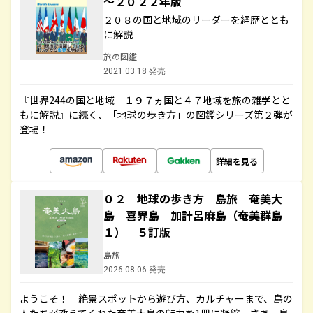
～２０２２年版
２０８の国と地域のリーダーを経歴ととも
に解説
旅の図鑑
2021.03.18 発売
『世界244の国と地域 １９７ヵ国と４７地域を旅の雑学とと
もに解説』に続く、「地球の歩き方」の図鑑シリーズ第２弾が
登場！
詳細を見る
０２ 地球の歩き方 島旅 奄美大
島 喜界島 加計呂麻島（奄美群島
１） ５訂版
島旅
2026.08.06 発売
ようこそ！ 絶景スポットから遊び方、カルチャーまで、島の