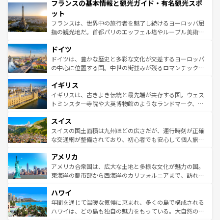
フランスの基本情報と観光ガイド・有名観光スポ
ませてくれるイタリアで、忘れられない旅をしてみよう！
文化が根付くこの国では、情熱的なフラメンコ、熱気あふ
なお、新着のイタリア情報は
コンテンツ一覧
を参照してほ
れる闘牛、そして美味しいタパスが生活の一部となってい
ット
しい。
る。首都マドリードの洗練された雰囲気や、バルセロナの
フランスは、世界中の旅行者を魅了し続けるヨーロッパ屈
アートに溢れた街角から、地方では古代ローマ遺跡や中世
指の観光地だ。首都パリのエッフェル塔やルーブル美術館
の城塞都市、穏やかなビーチリゾートまで多彩な表情を見
といった象徴的なスポットから、田舎町の古風な美しさま
せる。地方によって風土や気候が異なるスペインはその個
ドイツ
で、幅広い魅力が詰まっている。華麗な宮殿、歴史的な大
性で訪れる人を魅了する。 なお、新着のスペイン情報は
コ
聖堂、美しいビーチ、そして豊かな自然が、訪れる者を心
ドイツは、豊かな歴史と多彩な文化が交差するヨーロッパ
ンテンツ一覧
を参照してほしい。
から魅了する。また、フランスは美食の国としても知ら
の中心に位置する国。中世の街並みが残るロマンチック街
れ、フランス料理はユネスコ無形文化遺産にも登録されて
道から、未来を先取りするようなモダンな都市まで多様な
イギリス
いる。シャンパンの発祥地であるランス、プロヴァンスの
顔を持つこの国は、どこを歩いても飽きることがない。ベ
香り高いラベンダー畑など、多彩な楽しみ方が可能だ。さ
ルリンの文化的活気、バイエルン州のアルプスの絶景、そ
イギリスは、古きよき伝統と最先端が共存する国。ウェス
らに、パリ以外の地域にも魅力が溢れており、どの街角に
してライン川沿いのワイン畑といった風景は必見。ビール
トミンスター寺院や大英博物館のようなランドマーク、歴
も豊かな歴史と文化が息づいている。パリ以外の個性あふ
とソーセージを味わいながら地元の人と過ごす楽しい時間
史ある大学都市、美しい丘陵地帯や牧歌的な風景など、エ
れる地方に足を運ぶとそれぞれで全く異なる文化を体験で
スイス
は、お酒好きな人にはぜひ体験してほしい。 なお、新着の
リアごとに異なる魅力がある。また、優雅なアフタヌーン
きるだろう。 なお、新着のフランス情報は
コンテンツ一覧
ドイツ情報は
コンテンツ一覧
を参照してほしい。
ティー、ビール好きにはたまらない英国パブ、サッカー観
スイスの国土面積は九州ほどの広さだが、運行時刻が正確
を参照してほしい。
戦など、本場だからこそできる体験も豊富。イギリスを旅
な交通網が整備されており、初心者でも安心して個人旅行
して楽しみつくそう。 なお、新着のイギリス情報は
コンテ
を楽しめる。日本同様に時刻表どおりの旅が可能だ。中世
アメリカ
ンツ一覧
を参照してほしい。
の建物がそのまま残る町や、スイスならではのユニークな
博物館もあり、アルプス観光だけでなく町歩きも満喫する
アメリカ合衆国は、広大な土地と多様な文化が魅力の国。
ことができる。国民の所得が高いため物価も高いが、旅行
東海岸の都市部から西海岸のカリフォルニアまで、訪れる
者向けの交通パス提供のサービスもあり、うまく活用すれ
場所ごとに異なる風景と体験が待っている。ニューヨーク
ハワイ
ば市内交通費無料で観光を楽しむこともできる。 なお、新
のような巨大都市は、観光、ショッピング、エンターテイ
着のスイス情報は
コンテンツ一覧
を参照してほしい。
ンメントが詰まった刺激的なスポットだ。一方、アメリカ
年間を通じて温暖な気候に恵まれ、多くの島で構成される
西部には大自然が広がり、グランドキャニオンやイエロー
ハワイは、どの島も独自の魅力をもっている。大自然の神
ストーン国立公園といった絶景が堪能できる。さらに、南
秘を感じたいなら、火山が生み出した壮大な景観を誇るハ