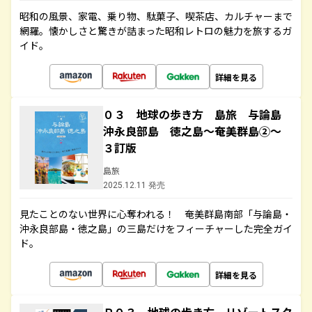
昭和の風景、家電、乗り物、駄菓子、喫茶店、カルチャーまで
網羅。懐かしさと驚きが詰まった昭和レトロの魅力を旅するガ
イド。
詳細を見る
０３ 地球の歩き方 島旅 与論島
沖永良部島 徳之島～奄美群島②～
３訂版
島旅
2025.12.11 発売
見たことのない世界に心奪われる！ 奄美群島南部「与論島・
沖永良部島・徳之島」の三島だけをフィーチャーした完全ガイ
ド。
詳細を見る