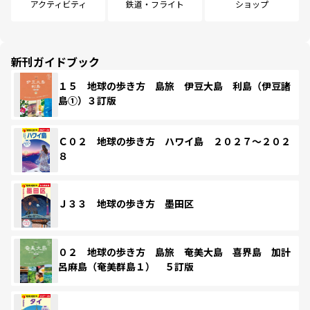
アクティビティ
鉄道・フライト
ショップ
新刊ガイドブック
１５ 地球の歩き方 島旅 伊豆大島 利島（伊豆諸
島①）３訂版
Ｃ０２ 地球の歩き方 ハワイ島 ２０２７～２０２
８
Ｊ３３ 地球の歩き方 墨田区
０２ 地球の歩き方 島旅 奄美大島 喜界島 加計
呂麻島（奄美群島１） ５訂版