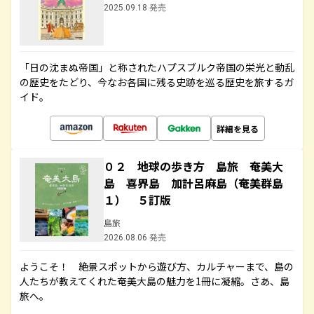
2025.09.18 発売
「日の沈まぬ帝国」と称されたハプスブルク帝国の栄光と動乱
の歴史をたどり、今なお各国に残る史跡を巡る歴史を旅するガ
イド。
詳細を見る
０２ 地球の歩き方 島旅 奄美大
島 喜界島 加計呂麻島（奄美群島
１） ５訂版
島旅
2026.08.06 発売
ようこそ！ 絶景スポットから遊び方、カルチャーまで、島の
人たちが教えてくれた奄美大島の魅力を1冊に凝縮。さあ、島
旅へ。