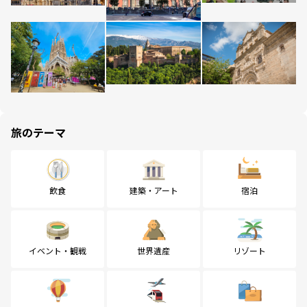
旅のテーマ
飲食
建築・アート
宿泊
イベント・観戦
世界遺産
リゾート