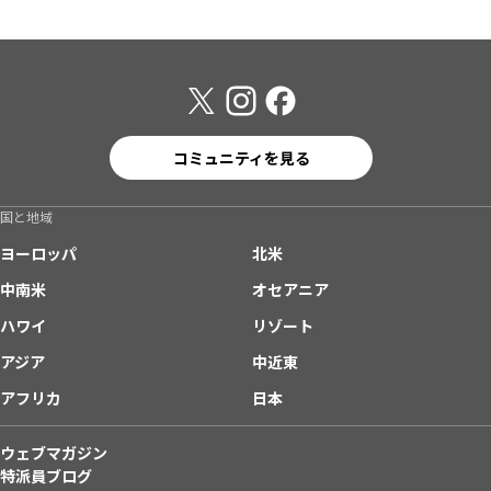
コミュニティを見る
国と地域
ヨーロッパ
北米
中南米
オセアニア
ハワイ
リゾート
アジア
中近東
アフリカ
日本
ウェブマガジン
特派員ブログ