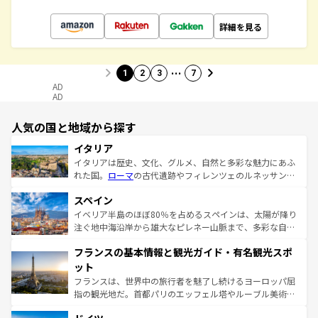
詳細を見る
…
1
2
3
7
AD
AD
人気の国と地域から探す
イタリア
イタリアは歴史、文化、グルメ、自然と多彩な魅力にあふ
れた国。
ローマ
の古代遺跡やフィレンツェのルネッサンス
美術、ヴェネツィアの運河など、歴史あるスポットはもち
スペイン
ろん、トスカーナの美しい田園風景やアマルフィ海岸の絶
景など、自然景観も見逃せない。観光の合間には、本場の
イベリア半島のほぼ80％を占めるスペインは、太陽が降り
ピザやパスタなど、絶品のイタリア料理を堪能することも
注ぐ地中海沿岸から雄大なピレネー山脈まで、多彩な自然
できる。朝目覚めてから夜眠るまで、すべての瞬間を楽し
と文化が詰まったヨーロッパ屈指の旅行先だ。多様な地域
フランスの基本情報と観光ガイド・有名観光スポ
ませてくれるイタリアで、忘れられない旅をしてみよう！
文化が根付くこの国では、情熱的なフラメンコ、熱気あふ
なお、新着のイタリア情報は
コンテンツ一覧
を参照してほ
れる闘牛、そして美味しいタパスが生活の一部となってい
ット
しい。
る。首都マドリードの洗練された雰囲気や、バルセロナの
フランスは、世界中の旅行者を魅了し続けるヨーロッパ屈
アートに溢れた街角から、地方では古代ローマ遺跡や中世
指の観光地だ。首都パリのエッフェル塔やルーブル美術館
の城塞都市、穏やかなビーチリゾートまで多彩な表情を見
といった象徴的なスポットから、田舎町の古風な美しさま
せる。地方によって風土や気候が異なるスペインはその個