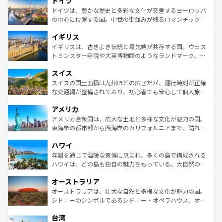
ドイツ
で、幅広い魅力が詰まっている。華麗な宮殿、歴史的な大
性で訪れる人を魅了する。 なお、新着のスペイン情報は
コ
聖堂、美しいビーチ、そして豊かな自然が、訪れる者を心
ドイツは、豊かな歴史と多彩な文化が交差するヨーロッパ
ンテンツ一覧
を参照してほしい。
から魅了する。また、フランスは美食の国としても知ら
の中心に位置する国。中世の街並みが残るロマンチック街
れ、フランス料理はユネスコ無形文化遺産にも登録されて
道から、未来を先取りするようなモダンな都市まで多様な
イギリス
いる。シャンパンの発祥地であるランス、プロヴァンスの
顔を持つこの国は、どこを歩いても飽きることがない。ベ
香り高いラベンダー畑など、多彩な楽しみ方が可能だ。さ
ルリンの文化的活気、バイエルン州のアルプスの絶景、そ
イギリスは、古きよき伝統と最先端が共存する国。ウェス
らに、パリ以外の地域にも魅力が溢れており、どの街角に
してライン川沿いのワイン畑といった風景は必見。ビール
トミンスター寺院や大英博物館のようなランドマーク、歴
も豊かな歴史と文化が息づいている。パリ以外の個性あふ
とソーセージを味わいながら地元の人と過ごす楽しい時間
史ある大学都市、美しい丘陵地帯や牧歌的な風景など、エ
れる地方に足を運ぶとそれぞれで全く異なる文化を体験で
スイス
は、お酒好きな人にはぜひ体験してほしい。 なお、新着の
リアごとに異なる魅力がある。また、優雅なアフタヌーン
きるだろう。 なお、新着のフランス情報は
コンテンツ一覧
ドイツ情報は
コンテンツ一覧
を参照してほしい。
ティー、ビール好きにはたまらない英国パブ、サッカー観
スイスの国土面積は九州ほどの広さだが、運行時刻が正確
を参照してほしい。
戦など、本場だからこそできる体験も豊富。イギリスを旅
な交通網が整備されており、初心者でも安心して個人旅行
して楽しみつくそう。 なお、新着のイギリス情報は
コンテ
を楽しめる。日本同様に時刻表どおりの旅が可能だ。中世
アメリカ
ンツ一覧
を参照してほしい。
の建物がそのまま残る町や、スイスならではのユニークな
博物館もあり、アルプス観光だけでなく町歩きも満喫する
アメリカ合衆国は、広大な土地と多様な文化が魅力の国。
ことができる。国民の所得が高いため物価も高いが、旅行
東海岸の都市部から西海岸のカリフォルニアまで、訪れる
者向けの交通パス提供のサービスもあり、うまく活用すれ
場所ごとに異なる風景と体験が待っている。ニューヨーク
ハワイ
ば市内交通費無料で観光を楽しむこともできる。 なお、新
のような巨大都市は、観光、ショッピング、エンターテイ
着のスイス情報は
コンテンツ一覧
を参照してほしい。
ンメントが詰まった刺激的なスポットだ。一方、アメリカ
年間を通じて温暖な気候に恵まれ、多くの島で構成される
西部には大自然が広がり、グランドキャニオンやイエロー
ハワイは、どの島も独自の魅力をもっている。大自然の神
ストーン国立公園といった絶景が堪能できる。さらに、南
秘を感じたいなら、火山が生み出した壮大な景観を誇るハ
オーストラリア
部のニューオーリンズでは、音楽と美食が融合した独特の
ワイ島は見逃せない。また、定番の観光地といえばオアフ
文化が魅力。旅行者はアメリカの各地域で異なる魅力を楽
島だが、静かな自然を求めるならマウイ島やカウアイ島が
オーストラリアは、壮大な自然と多様な文化が魅力の国。
しみながら、その多様性と豊かな歴史を感じることができ
おすすめ。エメラルドグリーンに輝く海をはじめ、豊かな
シドニーのシンボルであるシドニー・オペラハウス、オー
るだろう。車でのロードトリップや列車の旅も、アメリカ
文化や歴史が息づいている。「アロハスピリット」と呼ば
ストラリア東海岸北部に広がる大サンゴ礁地帯グレートバ
ならではの贅沢な旅のスタイルだ。 なお、新着のアメリカ
台湾
れるおもてなしの心で訪れる人々を迎えてくれるハワイの
リアリーフや大陸中央部にそびえるウルル（エアーズロッ