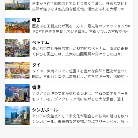
情報は
コンテンツ一覧
を参照してほしい。
人々、おいしいローカルフードやハワイアンミュージッ
ク）、タスマニアの美しい原生林やケアンズの熱帯雨林な
日本から約４時間ほどでたどり着く台湾は、多彩な文化と
ク、伝統的なフラダンスなど、すべてがハワイの魅力を彩
ど、見どころがたくさん。また、カフェやワイン、オージ
自然が織りなす魅力的な観光地。活気あふれる大都市の台
っている。訪れるたびに新しい発見と感動が待っているハ
ービーフなどの食文化も豊かで、美味しいものであふれて
北やノスタルジックな町並みが人気な九份（ジォウフェ
ワイを、存分に味わってほしい。 なお、新着のハワイ情報
韓国
いる。アクティビティも充実しており、サーフィンやダイ
ン）、静ひつな山岳地帯である台湾東部など、都市の喧騒
は
コンテンツ一覧
を参照してほしい。
ビング、ハイキングなど、アウトドア好きにはたまらな
と山間の静けさが共存しており、訪れる人に新しい発見と
歴史ある王朝文化が残る一方で、最先端のファッションやK
い。オーストラリアの多彩な魅力を存分に味わいつくそ
驚きをもたらしてくれる。また、奥深い台湾の食文化も魅
-POPで世界を席巻している韓国。首都ソウルの宮殿や伝統
う。 なお、新着のオーストラリア情報は
コンテンツ一覧
を
力で、夜市などの屋台グルメから高級料理、ヘルシーで美
家屋が並ぶエリアでは韓国の歴史と文化に浸ることがで
参照してほしい。
ベトナム
容にもいいと評判のスイーツなど、バラエティ豊かな料理
き、地方に足を延ばせば四季折々の自然美を楽しむことが
が味わえる。 なお、新着の台湾情報は
コンテンツ一覧
を参
できる。そして、キムチや焼肉、絶品のストリートフード
豊かな自然と多様な文化が魅力的なベトナム。南北に細長
照してほしい。
まで、さまざまな韓国料理が待っている。夜には、韓国な
く伸びる国土には、広大な田園風景や青々とした山々、世
らではのナイトライフも堪能できる。あたたかいホスピタ
界遺産に登録された壮大な自然景観が点在し、都市部では
タイ
リティに包まれながら、韓国の多彩な魅力を心ゆくまで味
急速な発展と共に伝統が息づく。ハノイの古い町並みやホ
わってみてほしい。 なお、新着の韓国情報は
コンテンツ一
ーチミン市のフランス統治時代の建物も、独特の雰囲気を
タイは、東南アジアに位置する豊かな自然と歴史が息づく
覧
を参照してほしい。
醸し出している。また、バラエティの豊かさとおいしさで
国だ。首都バンコクは高層ビルが立ち並ぶ一方、伝統的な
世界中の食通を魅了してやまないベトナム料理も魅力のひ
寺院や市場がいたるところに点在し、古きよき文化と現代
香港
とつ。フォーやバインミー、ベトナムコーヒーなどは、ぜ
の活気が交差している。北部ではチェンマイなどの山岳地
ひ現地で味わいたい。どの地域を訪れてもあたたかい人々
帯で自然と触れ合い、南部ではプーケットやクラビの美し
アジアと西洋の文化が交わる香港は、特有のエネルギーを
が旅行者を迎えてくれるので、きっと忘れられない旅にな
いビーチでリゾート気分を楽しむことができる。タイ料理
もっている。ヴィクトリア湾に広がる壮大な景色、近未来
るはずだ。 なお、新着のベトナム情報は
コンテンツ一覧
を
は世界的に有名で、屋台から高級レストランまで味覚を刺
的なアートスポット、そして歴史と現代が融合した町並
参照してほしい。
シンガポール
激する。気候は一年中温暖で、どの季節にも異なる楽しみ
み、どこを訪れても感動するはず。観光スポットが密集し
が待っている。親しみやすいタイの人々、仏教を中心とし
ており、効率よく見どころを回れるのも魅力。息をのむよ
アジアの交差点として多文化が融合した独自の魅力を放つ
た文化、そして多様な観光資源が、訪れる旅人を魅了し続
うな絶景から文化的な体験まで、香港を存分に楽しみ尽く
シンガポール。未来的な建築物が並ぶマリーナベイ、歴史
ける。 なお、新着のタイ情報は
コンテンツ一覧
を参照して
そう。 なお、新着の香港情報は
コンテンツ一覧
を参照して
と伝統を感じられるエスニックタウン、多数の緑豊かな公
ほしい。
ほしい。
園や自然保護区など、自然が調和した近代的な景観と文化
の多様性あふれるカラフルな町は、どこを歩いても新しい