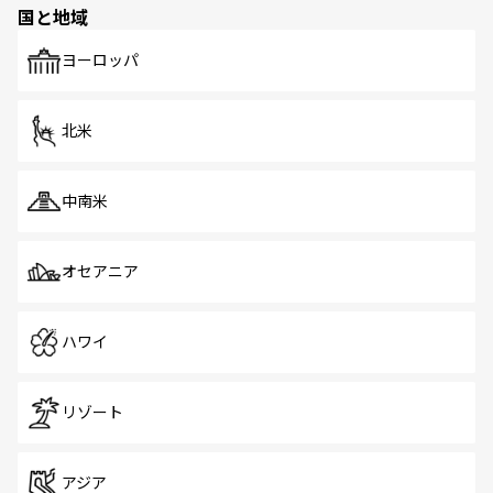
国と地域
発見がある。さらに、治安のよさや充実した公共交通機関
も、旅行者にとっては魅力的なポイント。グルメも豊富
で、ホーカーズは地元の風情を楽しめる外せないスポット
ヨーロッパ
だ。訪れる人を飽きさせないシンガポールで、多様な魅力
を体感しよう。 なお、新着のシンガポール情報は
コンテン
ツ一覧
を参照してほしい。
北米
中南米
オセアニア
ハワイ
リゾート
アジア