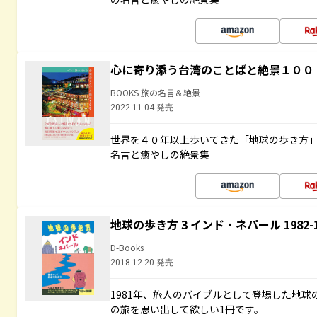
心に寄り添う台湾のことばと絶景１００
BOOKS 旅の名言＆絶景
2022.11.04 発売
世界を４０年以上歩いてきた「地球の歩き方
名言と癒やしの絶景集
地球の歩き方 3 インド・ネパール 1982
D-Books
2018.12.20 発売
1981年、旅人のバイブルとして登場した地
の旅を思い出して欲しい1冊です。