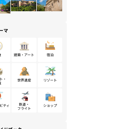
ーマ
食
建築・アート
宿泊
ト・
世界遺産
リゾート
戦
鉄道・
ビティ
ショップ
フライト