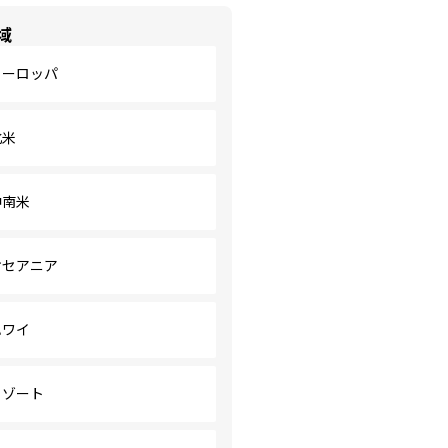
域
ヨーロッパ
北米
中南米
オセアニア
ハワイ
リゾート