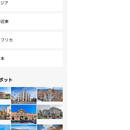
アジア
中近東
アフリカ
日本
ポット