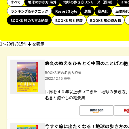
すべて
地球の歩き方 海外
地球の歩き方 Jシリーズ（国内）
aru
ランキング&テクニック
Resort Style
島旅
御朱印
歴史時
BOOKS 旅の名言＆絶景
BOOKS 旅と健康
BOOKS 旅の読み物
1〜20件/315件中 を表示
悠久の教えをひもとく中国のことばと絶
BOOKS 旅の名言＆絶景
2022.12.15 発売
世界を４０年以上歩いてきた「地球の歩き方
名言と癒やしの絶景集
今すぐ旅に出たくなる！地球の歩き方の