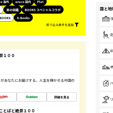
co 海外
aruco 国内
Plat
国と地
代
旅の図鑑
BOOKS スペシャルコラボ
BOOKS
D-Books
絞り込み条件を追加
景１００
」があなたにお届けする、人生を輝かせる中国の
詳細を見る
ことばと絶景１００