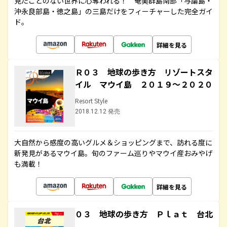
見たことのない世界に心奪われる！ 奄美群島南部「与論島・
沖永良部島・徳之島」の三島だけをフィーチャーした完全ガイ
ド。
詳細を見る
Ｒ０３ 地球の歩き方 リゾートスタ
イル マウイ島 ２０１９～２０２０
Resort Style
2018.12.12 発売
大自然から感度の高いグルメ＆ショッピングまで、訪れる度に
新発見があるマウイ島。旬のファーム巡りやマウイ産おみやげ
も満載！
詳細を見る
０３ 地球の歩き方 Ｐｌａｔ 台北