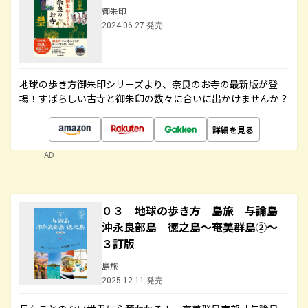
御朱印
2024.06.27 発売
地球の歩き方御朱印シリーズより、奈良のお寺の最新版が登
場！すばらしい古寺と御朱印の数々に合いに出かけませんか？
詳細を見る
AD
０３ 地球の歩き方 島旅 与論島
沖永良部島 徳之島～奄美群島②～
３訂版
島旅
2025.12.11 発売