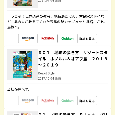
2024.07.04 発売
ようこそ！世界遺産の教会、絶品島ごはん、古民家ステイな
ど、島の人が教えてくれた五島の魅力をギュッと凝縮。さあ、
島旅へ。
詳細を見る
Ｒ０１ 地球の歩き方 リゾートスタ
イル ホノルル＆オアフ島 ２０１８
～２０１９
Resort Style
2017.10.04 発売
当社在庫切れ
詳細を見る
０１ 地球の歩き方 Ｐｌａｔ パリ