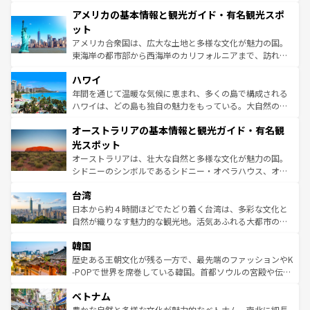
して楽しみつくそう。 なお、新着のイギリス情報は
コンテ
を楽しめる。日本同様に時刻表どおりの旅が可能だ。中世
アメリカの基本情報と観光ガイド・有名観光スポ
ンツ一覧
を参照してほしい。
の建物がそのまま残る町や、スイスならではのユニークな
博物館もあり、アルプス観光だけでなく町歩きも満喫する
ット
ことができる。国民の所得が高いため物価も高いが、旅行
アメリカ合衆国は、広大な土地と多様な文化が魅力の国。
者向けの交通パス提供のサービスもあり、うまく活用すれ
東海岸の都市部から西海岸のカリフォルニアまで、訪れる
ば市内交通費無料で観光を楽しむこともできる。 なお、新
場所ごとに異なる風景と体験が待っている。ニューヨーク
着のスイス情報は
コンテンツ一覧
を参照してほしい。
ハワイ
のような巨大都市は、観光、ショッピング、エンターテイ
ンメントが詰まった刺激的なスポットだ。一方、アメリカ
年間を通じて温暖な気候に恵まれ、多くの島で構成される
西部には大自然が広がり、グランドキャニオンやイエロー
ハワイは、どの島も独自の魅力をもっている。大自然の神
ストーン国立公園といった絶景が堪能できる。さらに、南
秘を感じたいなら、火山が生み出した壮大な景観を誇るハ
オーストラリアの基本情報と観光ガイド・有名観
部のニューオーリンズでは、音楽と美食が融合した独特の
ワイ島は見逃せない。また、定番の観光地といえばオアフ
文化が魅力。旅行者はアメリカの各地域で異なる魅力を楽
島だが、静かな自然を求めるならマウイ島やカウアイ島が
光スポット
しみながら、その多様性と豊かな歴史を感じることができ
おすすめ。エメラルドグリーンに輝く海をはじめ、豊かな
オーストラリアは、壮大な自然と多様な文化が魅力の国。
るだろう。車でのロードトリップや列車の旅も、アメリカ
文化や歴史が息づいている。「アロハスピリット」と呼ば
シドニーのシンボルであるシドニー・オペラハウス、オー
ならではの贅沢な旅のスタイルだ。 なお、新着のアメリカ
れるおもてなしの心で訪れる人々を迎えてくれるハワイの
ストラリア東海岸北部に広がる大サンゴ礁地帯グレートバ
情報は
コンテンツ一覧
を参照してほしい。
人々、おいしいローカルフードやハワイアンミュージッ
台湾
リアリーフや大陸中央部にそびえるウルル（エアーズロッ
ク、伝統的なフラダンスなど、すべてがハワイの魅力を彩
ク）、タスマニアの美しい原生林やケアンズの熱帯雨林な
日本から約４時間ほどでたどり着く台湾は、多彩な文化と
っている。訪れるたびに新しい発見と感動が待っているハ
ど、見どころがたくさん。また、カフェやワイン、オージ
自然が織りなす魅力的な観光地。活気あふれる大都市の台
ワイを、存分に味わってほしい。 なお、新着のハワイ情報
ービーフなどの食文化も豊かで、美味しいものであふれて
北やノスタルジックな町並みが人気な九份（ジォウフェ
は
コンテンツ一覧
を参照してほしい。
韓国
いる。アクティビティも充実しており、サーフィンやダイ
ン）、静ひつな山岳地帯である台湾東部など、都市の喧騒
ビング、ハイキングなど、アウトドア好きにはたまらな
と山間の静けさが共存しており、訪れる人に新しい発見と
歴史ある王朝文化が残る一方で、最先端のファッションやK
い。オーストラリアの多彩な魅力を存分に味わいつくそ
驚きをもたらしてくれる。また、奥深い台湾の食文化も魅
-POPで世界を席巻している韓国。首都ソウルの宮殿や伝統
う。 なお、新着のオーストラリア情報は
コンテンツ一覧
を
力で、夜市などの屋台グルメから高級料理、ヘルシーで美
家屋が並ぶエリアでは韓国の歴史と文化に浸ることがで
参照してほしい。
ベトナム
容にもいいと評判のスイーツなど、バラエティ豊かな料理
き、地方に足を延ばせば四季折々の自然美を楽しむことが
が味わえる。 なお、新着の台湾情報は
コンテンツ一覧
を参
できる。そして、キムチや焼肉、絶品のストリートフード
豊かな自然と多様な文化が魅力的なベトナム。南北に細長