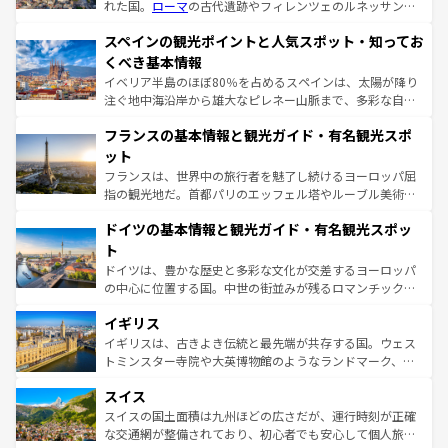
れた国。
ローマ
の古代遺跡やフィレンツェのルネッサンス
美術、ヴェネツィアの運河など、歴史あるスポットはもち
スペインの観光ポイントと人気スポット・知ってお
ろん、トスカーナの美しい田園風景やアマルフィ海岸の絶
景など、自然景観も見逃せない。観光の合間には、本場の
くべき基本情報
ピザやパスタなど、絶品のイタリア料理を堪能することも
イベリア半島のほぼ80％を占めるスペインは、太陽が降り
できる。朝目覚めてから夜眠るまで、すべての瞬間を楽し
注ぐ地中海沿岸から雄大なピレネー山脈まで、多彩な自然
ませてくれるイタリアで、忘れられない旅をしてみよう！
と文化が詰まったヨーロッパ屈指の旅行先だ。多様な地域
なお、新着のイタリア情報は
コンテンツ一覧
を参照してほ
フランスの基本情報と観光ガイド・有名観光スポ
文化が根付くこの国では、情熱的なフラメンコ、熱気あふ
しい。
れる闘牛、そして美味しいタパスが生活の一部となってい
ット
る。首都マドリードの洗練された雰囲気や、バルセロナの
フランスは、世界中の旅行者を魅了し続けるヨーロッパ屈
アートに溢れた街角から、地方では古代ローマ遺跡や中世
指の観光地だ。首都パリのエッフェル塔やルーブル美術館
の城塞都市、穏やかなビーチリゾートまで多彩な表情を見
といった象徴的なスポットから、田舎町の古風な美しさま
せる。地方によって風土や気候が異なるスペインはその個
ドイツの基本情報と観光ガイド・有名観光スポッ
で、幅広い魅力が詰まっている。華麗な宮殿、歴史的な大
性で訪れる人を魅了する。 なお、新着のスペイン情報は
コ
聖堂、美しいビーチ、そして豊かな自然が、訪れる者を心
ト
ンテンツ一覧
を参照してほしい。
から魅了する。また、フランスは美食の国としても知ら
ドイツは、豊かな歴史と多彩な文化が交差するヨーロッパ
れ、フランス料理はユネスコ無形文化遺産にも登録されて
の中心に位置する国。中世の街並みが残るロマンチック街
いる。シャンパンの発祥地であるランス、プロヴァンスの
道から、未来を先取りするようなモダンな都市まで多様な
香り高いラベンダー畑など、多彩な楽しみ方が可能だ。さ
イギリス
顔を持つこの国は、どこを歩いても飽きることがない。ベ
らに、パリ以外の地域にも魅力が溢れており、どの街角に
ルリンの文化的活気、バイエルン州のアルプスの絶景、そ
イギリスは、古きよき伝統と最先端が共存する国。ウェス
も豊かな歴史と文化が息づいている。パリ以外の個性あふ
してライン川沿いのワイン畑といった風景は必見。ビール
トミンスター寺院や大英博物館のようなランドマーク、歴
れる地方に足を運ぶとそれぞれで全く異なる文化を体験で
とソーセージを味わいながら地元の人と過ごす楽しい時間
史ある大学都市、美しい丘陵地帯や牧歌的な風景など、エ
きるだろう。 なお、新着のフランス情報は
コンテンツ一覧
スイス
は、お酒好きな人にはぜひ体験してほしい。 なお、新着の
リアごとに異なる魅力がある。また、優雅なアフタヌーン
を参照してほしい。
ドイツ情報は
コンテンツ一覧
を参照してほしい。
ティー、ビール好きにはたまらない英国パブ、サッカー観
スイスの国土面積は九州ほどの広さだが、運行時刻が正確
戦など、本場だからこそできる体験も豊富。イギリスを旅
な交通網が整備されており、初心者でも安心して個人旅行