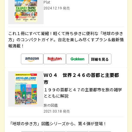
Plat
2024.12.19 発売
これ１冊にすべて凝縮！軽くて持ち歩きに便利な「地球の歩き
方」のコンパクトガイド。台北を楽しみ尽くすプラン＆最新情
報満載！
詳細を見る
Ｗ０４ 世界２４６の首都と主要都
市
１９９の首都と４７の主要都市を旅の雑学
とともに解説
旅の図鑑
2021.03.18 発売
「地球の歩き方」図鑑シリーズから、第４弾が登場！