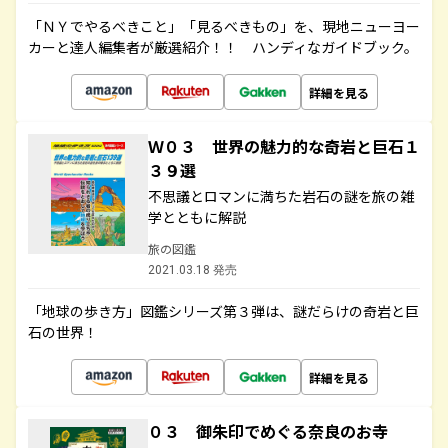
「ＮＹでやるべきこと」「見るべきもの」を、現地ニューヨー
カーと達人編集者が厳選紹介！！ ハンディなガイドブック。
詳細を見る
Ｗ０３ 世界の魅力的な奇岩と巨石１
３９選
不思議とロマンに満ちた岩石の謎を旅の雑
学とともに解説
旅の図鑑
2021.03.18 発売
「地球の歩き方」図鑑シリーズ第３弾は、謎だらけの奇岩と巨
石の世界！
詳細を見る
０３ 御朱印でめぐる奈良のお寺