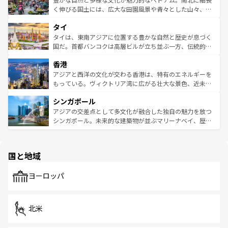
照してほしい。
まで、さまざまな韓国料理が待っている。夜には、韓国な
く伸びる国土には、広大な田園風景や青々とした山々、世
らではのナイトライフも堪能できる。あたたかいホスピタ
界遺産に登録された壮大な自然景観が点在し、都市部では
タイ
リティに包まれながら、韓国の多彩な魅力を心ゆくまで味
急速な発展と共に伝統が息づく。ハノイの古い町並みやホ
わってみてほしい。 なお、新着の韓国情報は
コンテンツ一
ーチミン市のフランス統治時代の建物も、独特の雰囲気を
タイは、東南アジアに位置する豊かな自然と歴史が息づく
覧
を参照してほしい。
醸し出している。また、バラエティの豊かさとおいしさで
国だ。首都バンコクは高層ビルが立ち並ぶ一方、伝統的な
世界中の食通を魅了してやまないベトナム料理も魅力のひ
寺院や市場がいたるところに点在し、古きよき文化と現代
香港
とつ。フォーやバインミー、ベトナムコーヒーなどは、ぜ
の活気が交差している。北部ではチェンマイなどの山岳地
ひ現地で味わいたい。どの地域を訪れてもあたたかい人々
帯で自然と触れ合い、南部ではプーケットやクラビの美し
アジアと西洋の文化が交わる香港は、特有のエネルギーを
が旅行者を迎えてくれるので、きっと忘れられない旅にな
いビーチでリゾート気分を楽しむことができる。タイ料理
もっている。ヴィクトリア湾に広がる壮大な景色、近未来
るはずだ。 なお、新着のベトナム情報は
コンテンツ一覧
を
は世界的に有名で、屋台から高級レストランまで味覚を刺
的なアートスポット、そして歴史と現代が融合した町並
参照してほしい。
シンガポール
激する。気候は一年中温暖で、どの季節にも異なる楽しみ
み、どこを訪れても感動するはず。観光スポットが密集し
が待っている。親しみやすいタイの人々、仏教を中心とし
ており、効率よく見どころを回れるのも魅力。息をのむよ
アジアの交差点として多文化が融合した独自の魅力を放つ
た文化、そして多様な観光資源が、訪れる旅人を魅了し続
うな絶景から文化的な体験まで、香港を存分に楽しみ尽く
シンガポール。未来的な建築物が並ぶマリーナベイ、歴史
ける。 なお、新着のタイ情報は
コンテンツ一覧
を参照して
そう。 なお、新着の香港情報は
コンテンツ一覧
を参照して
と伝統を感じられるエスニックタウン、多数の緑豊かな公
ほしい。
ほしい。
園や自然保護区など、自然が調和した近代的な景観と文化
の多様性あふれるカラフルな町は、どこを歩いても新しい
国と地域
発見がある。さらに、治安のよさや充実した公共交通機関
も、旅行者にとっては魅力的なポイント。グルメも豊富
で、ホーカーズは地元の風情を楽しめる外せないスポット
ヨーロッパ
だ。訪れる人を飽きさせないシンガポールで、多様な魅力
を体感しよう。 なお、新着のシンガポール情報は
コンテン
ツ一覧
を参照してほしい。
北米