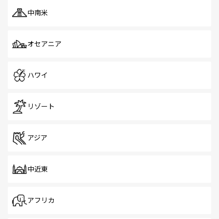
中南米
オセアニア
ハワイ
リゾート
アジア
中近東
アフリカ