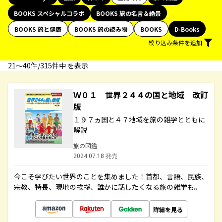
BOOKS スペシャルコラボ
BOOKS 旅の名言＆絶景
BOOKS 旅と健康
BOOKS 旅の読み物
BOOKS
D-Books
絞り込み条件を追加
21〜40件/315件中 を表示
Ｗ０１ 世界２４４の国と地域 改訂
版
１９７ヵ国と４７地域を旅の雑学とともに
解説
旅の図鑑
2024.07.18 発売
今こそ学びたい世界のことを集めました！首都、言語、民族、
宗教、特長、現地の挨拶、誰かに話したくなる旅の雑学も。
詳細を見る