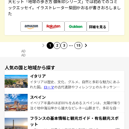
大ヒット「地球の歩き方 御朱印シリーズ」では初めてのコミ
ックエッセイ。イラストレーター柴田かおるが書きおろしまし
た
詳細を見る
…
1
2
3
15
AD
AD
人気の国と地域から探す
イタリア
イタリアは歴史、文化、グルメ、自然と多彩な魅力にあふ
れた国。
ローマ
の古代遺跡やフィレンツェのルネッサンス
美術、ヴェネツィアの運河など、歴史あるスポットはもち
スペイン
ろん、トスカーナの美しい田園風景やアマルフィ海岸の絶
景など、自然景観も見逃せない。観光の合間には、本場の
イベリア半島のほぼ80％を占めるスペインは、太陽が降り
ピザやパスタなど、絶品のイタリア料理を堪能することも
注ぐ地中海沿岸から雄大なピレネー山脈まで、多彩な自然
できる。朝目覚めてから夜眠るまで、すべての瞬間を楽し
と文化が詰まったヨーロッパ屈指の旅行先だ。多様な地域
フランスの基本情報と観光ガイド・有名観光スポ
ませてくれるイタリアで、忘れられない旅をしてみよう！
文化が根付くこの国では、情熱的なフラメンコ、熱気あふ
なお、新着のイタリア情報は
コンテンツ一覧
を参照してほ
れる闘牛、そして美味しいタパスが生活の一部となってい
ット
しい。
る。首都マドリードの洗練された雰囲気や、バルセロナの