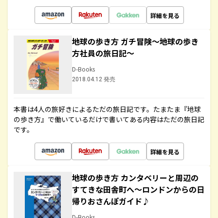
詳細を見る
地球の歩き方 ガチ冒険～地球の歩き
方社員の旅日記～
D-Books
2018.04.12 発売
本書は4人の旅好きによるただの旅日記です。たまたま『地球
の歩き方』で働いているだけで書いてある内容はただの旅日記
です。
詳細を見る
地球の歩き方 カンタベリーと周辺の
すてきな田舎町へ～ロンドンからの日
帰りおさんぽガイド♪
D-Books