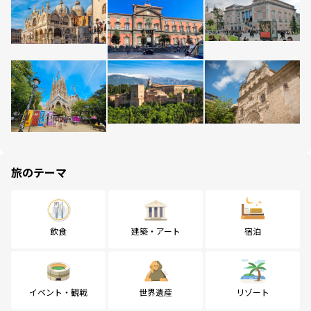
旅のテーマ
飲食
建築・アート
宿泊
イベント・観戦
世界遺産
リゾート