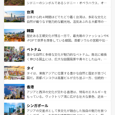
しみながら、その多様性と豊かな歴史を感じることができ
おすすめ。エメラルドグリーンに輝く海をはじめ、豊かな
シドニーのシンボルであるシドニー・オペラハウス、オー
るだろう。車でのロードトリップや列車の旅も、アメリカ
文化や歴史が息づいている。「アロハスピリット」と呼ば
ストラリア東海岸北部に広がる大サンゴ礁地帯グレートバ
ならではの贅沢な旅のスタイルだ。 なお、新着のアメリカ
台湾
れるおもてなしの心で訪れる人々を迎えてくれるハワイの
リアリーフや大陸中央部にそびえるウルル（エアーズロッ
情報は
コンテンツ一覧
を参照してほしい。
人々、おいしいローカルフードやハワイアンミュージッ
ク）、タスマニアの美しい原生林やケアンズの熱帯雨林な
日本から約４時間ほどでたどり着く台湾は、多彩な文化と
ク、伝統的なフラダンスなど、すべてがハワイの魅力を彩
ど、見どころがたくさん。また、カフェやワイン、オージ
自然が織りなす魅力的な観光地。活気あふれる大都市の台
っている。訪れるたびに新しい発見と感動が待っているハ
ービーフなどの食文化も豊かで、美味しいものであふれて
北やノスタルジックな町並みが人気な九份（ジォウフェ
ワイを、存分に味わってほしい。 なお、新着のハワイ情報
韓国
いる。アクティビティも充実しており、サーフィンやダイ
ン）、静ひつな山岳地帯である台湾東部など、都市の喧騒
は
コンテンツ一覧
を参照してほしい。
ビング、ハイキングなど、アウトドア好きにはたまらな
と山間の静けさが共存しており、訪れる人に新しい発見と
歴史ある王朝文化が残る一方で、最先端のファッションやK
い。オーストラリアの多彩な魅力を存分に味わいつくそ
驚きをもたらしてくれる。また、奥深い台湾の食文化も魅
-POPで世界を席巻している韓国。首都ソウルの宮殿や伝統
う。 なお、新着のオーストラリア情報は
コンテンツ一覧
を
力で、夜市などの屋台グルメから高級料理、ヘルシーで美
家屋が並ぶエリアでは韓国の歴史と文化に浸ることがで
参照してほしい。
ベトナム
容にもいいと評判のスイーツなど、バラエティ豊かな料理
き、地方に足を延ばせば四季折々の自然美を楽しむことが
が味わえる。 なお、新着の台湾情報は
コンテンツ一覧
を参
できる。そして、キムチや焼肉、絶品のストリートフード
豊かな自然と多様な文化が魅力的なベトナム。南北に細長
照してほしい。
まで、さまざまな韓国料理が待っている。夜には、韓国な
く伸びる国土には、広大な田園風景や青々とした山々、世
らではのナイトライフも堪能できる。あたたかいホスピタ
界遺産に登録された壮大な自然景観が点在し、都市部では
タイ
リティに包まれながら、韓国の多彩な魅力を心ゆくまで味
急速な発展と共に伝統が息づく。ハノイの古い町並みやホ
わってみてほしい。 なお、新着の韓国情報は
コンテンツ一
ーチミン市のフランス統治時代の建物も、独特の雰囲気を
タイは、東南アジアに位置する豊かな自然と歴史が息づく
覧
を参照してほしい。
醸し出している。また、バラエティの豊かさとおいしさで
国だ。首都バンコクは高層ビルが立ち並ぶ一方、伝統的な
世界中の食通を魅了してやまないベトナム料理も魅力のひ
寺院や市場がいたるところに点在し、古きよき文化と現代
香港
とつ。フォーやバインミー、ベトナムコーヒーなどは、ぜ
の活気が交差している。北部ではチェンマイなどの山岳地
ひ現地で味わいたい。どの地域を訪れてもあたたかい人々
帯で自然と触れ合い、南部ではプーケットやクラビの美し
アジアと西洋の文化が交わる香港は、特有のエネルギーを
が旅行者を迎えてくれるので、きっと忘れられない旅にな
いビーチでリゾート気分を楽しむことができる。タイ料理
もっている。ヴィクトリア湾に広がる壮大な景色、近未来
るはずだ。 なお、新着のベトナム情報は
コンテンツ一覧
を
は世界的に有名で、屋台から高級レストランまで味覚を刺
的なアートスポット、そして歴史と現代が融合した町並
参照してほしい。
シンガポール
激する。気候は一年中温暖で、どの季節にも異なる楽しみ
み、どこを訪れても感動するはず。観光スポットが密集し
が待っている。親しみやすいタイの人々、仏教を中心とし
ており、効率よく見どころを回れるのも魅力。息をのむよ
アジアの交差点として多文化が融合した独自の魅力を放つ
た文化、そして多様な観光資源が、訪れる旅人を魅了し続
うな絶景から文化的な体験まで、香港を存分に楽しみ尽く