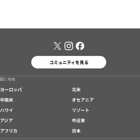
コミュニティを見る
国と地域
ヨーロッパ
北米
中南米
オセアニア
ハワイ
リゾート
アジア
中近東
アフリカ
日本