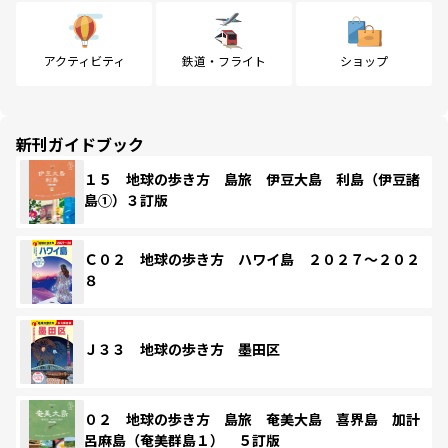
アクティビティ
鉄道・フライト
ショップ
新刊ガイドブック
１５ 地球の歩き方 島旅 伊豆大島 利島（伊豆諸
島①）３訂版
Ｃ０２ 地球の歩き方 ハワイ島 ２０２７～２０２
８
Ｊ３３ 地球の歩き方 墨田区
０２ 地球の歩き方 島旅 奄美大島 喜界島 加計
呂麻島（奄美群島１） ５訂版