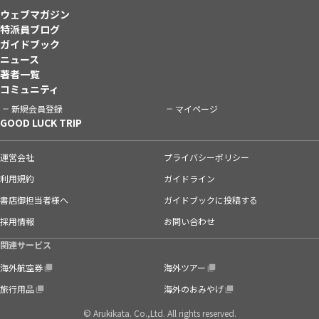
ウェブマガジン
特派員ブログ
ガイドブック
ニュース
著者一覧
コミュニティ
新規会員登録
マイページ
GOOD LUCK TRIP
運営会社
プライバシーポリシー
利用規約
ガイドライン
書店御担当者様へ
ガイドブックに投稿する
採用情報
お問い合わせ
関連サービス
海外航空券
海外ツアー
旅行用品
海外のおみやげ
© Arukikata. Co.,Ltd. All rights reserved.