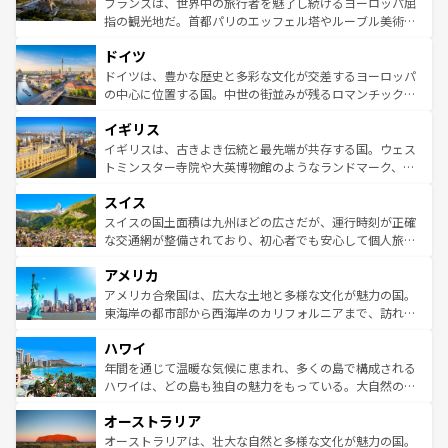
フランスは、世界中の旅行者を魅了し続けるヨーロッパ屈
アートに溢れた街角から、地方では古代ローマ遺跡や中世
指の観光地だ。首都パリのエッフェル塔やルーブル美術館
の城塞都市、穏やかなビーチリゾートまで多彩な表情を見
といった象徴的なスポットから、田舎町の古風な美しさま
せる。地方によって風土や気候が異なるスペインはその個
ドイツ
で、幅広い魅力が詰まっている。華麗な宮殿、歴史的な大
性で訪れる人を魅了する。 なお、新着のスペイン情報は
コ
聖堂、美しいビーチ、そして豊かな自然が、訪れる者を心
ドイツは、豊かな歴史と多彩な文化が交差するヨーロッパ
ンテンツ一覧
を参照してほしい。
から魅了する。また、フランスは美食の国としても知ら
の中心に位置する国。中世の街並みが残るロマンチック街
れ、フランス料理はユネスコ無形文化遺産にも登録されて
道から、未来を先取りするようなモダンな都市まで多様な
イギリス
いる。シャンパンの発祥地であるランス、プロヴァンスの
顔を持つこの国は、どこを歩いても飽きることがない。ベ
香り高いラベンダー畑など、多彩な楽しみ方が可能だ。さ
ルリンの文化的活気、バイエルン州のアルプスの絶景、そ
イギリスは、古きよき伝統と最先端が共存する国。ウェス
らに、パリ以外の地域にも魅力が溢れており、どの街角に
してライン川沿いのワイン畑といった風景は必見。ビール
トミンスター寺院や大英博物館のようなランドマーク、歴
も豊かな歴史と文化が息づいている。パリ以外の個性あふ
とソーセージを味わいながら地元の人と過ごす楽しい時間
史ある大学都市、美しい丘陵地帯や牧歌的な風景など、エ
れる地方に足を運ぶとそれぞれで全く異なる文化を体験で
スイス
は、お酒好きな人にはぜひ体験してほしい。 なお、新着の
リアごとに異なる魅力がある。また、優雅なアフタヌーン
きるだろう。 なお、新着のフランス情報は
コンテンツ一覧
ドイツ情報は
コンテンツ一覧
を参照してほしい。
ティー、ビール好きにはたまらない英国パブ、サッカー観
スイスの国土面積は九州ほどの広さだが、運行時刻が正確
を参照してほしい。
戦など、本場だからこそできる体験も豊富。イギリスを旅
な交通網が整備されており、初心者でも安心して個人旅行
して楽しみつくそう。 なお、新着のイギリス情報は
コンテ
を楽しめる。日本同様に時刻表どおりの旅が可能だ。中世
アメリカ
ンツ一覧
を参照してほしい。
の建物がそのまま残る町や、スイスならではのユニークな
博物館もあり、アルプス観光だけでなく町歩きも満喫する
アメリカ合衆国は、広大な土地と多様な文化が魅力の国。
ことができる。国民の所得が高いため物価も高いが、旅行
東海岸の都市部から西海岸のカリフォルニアまで、訪れる
者向けの交通パス提供のサービスもあり、うまく活用すれ
場所ごとに異なる風景と体験が待っている。ニューヨーク
ハワイ
ば市内交通費無料で観光を楽しむこともできる。 なお、新
のような巨大都市は、観光、ショッピング、エンターテイ
着のスイス情報は
コンテンツ一覧
を参照してほしい。
ンメントが詰まった刺激的なスポットだ。一方、アメリカ
年間を通じて温暖な気候に恵まれ、多くの島で構成される
西部には大自然が広がり、グランドキャニオンやイエロー
ハワイは、どの島も独自の魅力をもっている。大自然の神
ストーン国立公園といった絶景が堪能できる。さらに、南
秘を感じたいなら、火山が生み出した壮大な景観を誇るハ
オーストラリア
部のニューオーリンズでは、音楽と美食が融合した独特の
ワイ島は見逃せない。また、定番の観光地といえばオアフ
文化が魅力。旅行者はアメリカの各地域で異なる魅力を楽
島だが、静かな自然を求めるならマウイ島やカウアイ島が
オーストラリアは、壮大な自然と多様な文化が魅力の国。