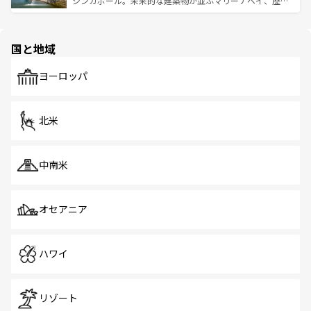
シンガポール。未来的な建築物が並ぶマリーナベイ、歴史
ける。 なお、新着のタイ情報は
コンテンツ一覧
を参照して
そう。 なお、新着の香港情報は
コンテンツ一覧
を参照して
と伝統を感じられるエスニックタウン、多数の緑豊かな公
ほしい。
ほしい。
園や自然保護区など、自然が調和した近代的な景観と文化
の多様性あふれるカラフルな町は、どこを歩いても新しい
国と地域
発見がある。さらに、治安のよさや充実した公共交通機関
も、旅行者にとっては魅力的なポイント。グルメも豊富
で、ホーカーズは地元の風情を楽しめる外せないスポット
ヨーロッパ
だ。訪れる人を飽きさせないシンガポールで、多様な魅力
を体感しよう。 なお、新着のシンガポール情報は
コンテン
ツ一覧
を参照してほしい。
北米
中南米
オセアニア
ハワイ
リゾート