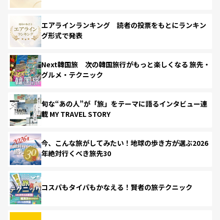
エアラインランキング 読者の投票をもとにランキン
グ形式で発表
Next韓国旅 次の韓国旅行がもっと楽しくなる 旅先・
グルメ・テクニック
旬な“あの人”が「旅」をテーマに語るインタビュー連
載 MY TRAVEL STORY
今、こんな旅がしてみたい！地球の歩き方が選ぶ2026
年絶対行くべき旅先30
コスパもタイパもかなえる！賢者の旅テクニック