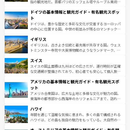
アートに溢れた街角から、地方では古代ローマ遺跡や中世
指の観光地だ。首都パリのエッフェル塔やルーブル美術館
の城塞都市、穏やかなビーチリゾートまで多彩な表情を見
といった象徴的なスポットから、田舎町の古風な美しさま
せる。地方によって風土や気候が異なるスペインはその個
ドイツの基本情報と観光ガイド・有名観光スポッ
で、幅広い魅力が詰まっている。華麗な宮殿、歴史的な大
性で訪れる人を魅了する。 なお、新着のスペイン情報は
コ
聖堂、美しいビーチ、そして豊かな自然が、訪れる者を心
ト
ンテンツ一覧
を参照してほしい。
から魅了する。また、フランスは美食の国としても知ら
ドイツは、豊かな歴史と多彩な文化が交差するヨーロッパ
れ、フランス料理はユネスコ無形文化遺産にも登録されて
の中心に位置する国。中世の街並みが残るロマンチック街
いる。シャンパンの発祥地であるランス、プロヴァンスの
道から、未来を先取りするようなモダンな都市まで多様な
香り高いラベンダー畑など、多彩な楽しみ方が可能だ。さ
イギリス
顔を持つこの国は、どこを歩いても飽きることがない。ベ
らに、パリ以外の地域にも魅力が溢れており、どの街角に
ルリンの文化的活気、バイエルン州のアルプスの絶景、そ
イギリスは、古きよき伝統と最先端が共存する国。ウェス
も豊かな歴史と文化が息づいている。パリ以外の個性あふ
してライン川沿いのワイン畑といった風景は必見。ビール
トミンスター寺院や大英博物館のようなランドマーク、歴
れる地方に足を運ぶとそれぞれで全く異なる文化を体験で
とソーセージを味わいながら地元の人と過ごす楽しい時間
史ある大学都市、美しい丘陵地帯や牧歌的な風景など、エ
きるだろう。 なお、新着のフランス情報は
コンテンツ一覧
スイス
は、お酒好きな人にはぜひ体験してほしい。 なお、新着の
リアごとに異なる魅力がある。また、優雅なアフタヌーン
を参照してほしい。
ドイツ情報は
コンテンツ一覧
を参照してほしい。
ティー、ビール好きにはたまらない英国パブ、サッカー観
スイスの国土面積は九州ほどの広さだが、運行時刻が正確
戦など、本場だからこそできる体験も豊富。イギリスを旅
な交通網が整備されており、初心者でも安心して個人旅行
して楽しみつくそう。 なお、新着のイギリス情報は
コンテ
を楽しめる。日本同様に時刻表どおりの旅が可能だ。中世
アメリカの基本情報と観光ガイド・有名観光スポ
ンツ一覧
を参照してほしい。
の建物がそのまま残る町や、スイスならではのユニークな
博物館もあり、アルプス観光だけでなく町歩きも満喫する
ット
ことができる。国民の所得が高いため物価も高いが、旅行
アメリカ合衆国は、広大な土地と多様な文化が魅力の国。
者向けの交通パス提供のサービスもあり、うまく活用すれ
東海岸の都市部から西海岸のカリフォルニアまで、訪れる
ば市内交通費無料で観光を楽しむこともできる。 なお、新
場所ごとに異なる風景と体験が待っている。ニューヨーク
着のスイス情報は
コンテンツ一覧
を参照してほしい。
ハワイ
のような巨大都市は、観光、ショッピング、エンターテイ
ンメントが詰まった刺激的なスポットだ。一方、アメリカ
年間を通じて温暖な気候に恵まれ、多くの島で構成される
西部には大自然が広がり、グランドキャニオンやイエロー
ハワイは、どの島も独自の魅力をもっている。大自然の神
ストーン国立公園といった絶景が堪能できる。さらに、南
秘を感じたいなら、火山が生み出した壮大な景観を誇るハ
部のニューオーリンズでは、音楽と美食が融合した独特の