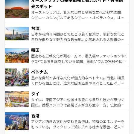
オーストラリアの基本情報と観光ガイド・有名観
ワイ島は見逃せない。また、定番の観光地といえばオアフ
文化が魅力。旅行者はアメリカの各地域で異なる魅力を楽
島だが、静かな自然を求めるならマウイ島やカウアイ島が
光スポット
しみながら、その多様性と豊かな歴史を感じることができ
おすすめ。エメラルドグリーンに輝く海をはじめ、豊かな
オーストラリアは、壮大な自然と多様な文化が魅力の国。
るだろう。車でのロードトリップや列車の旅も、アメリカ
文化や歴史が息づいている。「アロハスピリット」と呼ば
シドニーのシンボルであるシドニー・オペラハウス、オー
ならではの贅沢な旅のスタイルだ。 なお、新着のアメリカ
れるおもてなしの心で訪れる人々を迎えてくれるハワイの
ストラリア東海岸北部に広がる大サンゴ礁地帯グレートバ
情報は
コンテンツ一覧
を参照してほしい。
人々、おいしいローカルフードやハワイアンミュージッ
台湾
リアリーフや大陸中央部にそびえるウルル（エアーズロッ
ク、伝統的なフラダンスなど、すべてがハワイの魅力を彩
ク）、タスマニアの美しい原生林やケアンズの熱帯雨林な
日本から約４時間ほどでたどり着く台湾は、多彩な文化と
っている。訪れるたびに新しい発見と感動が待っているハ
ど、見どころがたくさん。また、カフェやワイン、オージ
自然が織りなす魅力的な観光地。活気あふれる大都市の台
ワイを、存分に味わってほしい。 なお、新着のハワイ情報
ービーフなどの食文化も豊かで、美味しいものであふれて
北やノスタルジックな町並みが人気な九份（ジォウフェ
は
コンテンツ一覧
を参照してほしい。
韓国
いる。アクティビティも充実しており、サーフィンやダイ
ン）、静ひつな山岳地帯である台湾東部など、都市の喧騒
ビング、ハイキングなど、アウトドア好きにはたまらな
と山間の静けさが共存しており、訪れる人に新しい発見と
歴史ある王朝文化が残る一方で、最先端のファッションやK
い。オーストラリアの多彩な魅力を存分に味わいつくそ
驚きをもたらしてくれる。また、奥深い台湾の食文化も魅
-POPで世界を席巻している韓国。首都ソウルの宮殿や伝統
う。 なお、新着のオーストラリア情報は
コンテンツ一覧
を
力で、夜市などの屋台グルメから高級料理、ヘルシーで美
家屋が並ぶエリアでは韓国の歴史と文化に浸ることがで
参照してほしい。
ベトナム
容にもいいと評判のスイーツなど、バラエティ豊かな料理
き、地方に足を延ばせば四季折々の自然美を楽しむことが
が味わえる。 なお、新着の台湾情報は
コンテンツ一覧
を参
できる。そして、キムチや焼肉、絶品のストリートフード
豊かな自然と多様な文化が魅力的なベトナム。南北に細長
照してほしい。
まで、さまざまな韓国料理が待っている。夜には、韓国な
く伸びる国土には、広大な田園風景や青々とした山々、世
らではのナイトライフも堪能できる。あたたかいホスピタ
界遺産に登録された壮大な自然景観が点在し、都市部では
タイ
リティに包まれながら、韓国の多彩な魅力を心ゆくまで味
急速な発展と共に伝統が息づく。ハノイの古い町並みやホ
わってみてほしい。 なお、新着の韓国情報は
コンテンツ一
ーチミン市のフランス統治時代の建物も、独特の雰囲気を
タイは、東南アジアに位置する豊かな自然と歴史が息づく
覧
を参照してほしい。
醸し出している。また、バラエティの豊かさとおいしさで
国だ。首都バンコクは高層ビルが立ち並ぶ一方、伝統的な
世界中の食通を魅了してやまないベトナム料理も魅力のひ
寺院や市場がいたるところに点在し、古きよき文化と現代
香港
とつ。フォーやバインミー、ベトナムコーヒーなどは、ぜ
の活気が交差している。北部ではチェンマイなどの山岳地
ひ現地で味わいたい。どの地域を訪れてもあたたかい人々
帯で自然と触れ合い、南部ではプーケットやクラビの美し
アジアと西洋の文化が交わる香港は、特有のエネルギーを
が旅行者を迎えてくれるので、きっと忘れられない旅にな
いビーチでリゾート気分を楽しむことができる。タイ料理
もっている。ヴィクトリア湾に広がる壮大な景色、近未来
るはずだ。 なお、新着のベトナム情報は
コンテンツ一覧
を
は世界的に有名で、屋台から高級レストランまで味覚を刺
的なアートスポット、そして歴史と現代が融合した町並