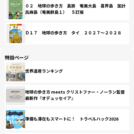
０２ 地球の歩き方 島旅 奄美大島 喜界島 加計
呂麻島（奄美群島１） ５訂版
Ｄ１７ 地球の歩き方 タイ ２０２７～２０２８
特設ページ
世界遺産ランキング
地球の歩き方 meets クリストファー・ノーラン監督
最新作『オデュッセイア』
準備も滞在もスマートに！ トラベルハック2026