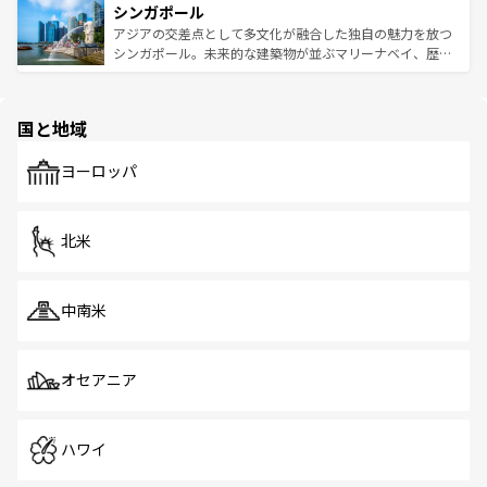
参照してほしい。
シンガポール
激する。気候は一年中温暖で、どの季節にも異なる楽しみ
み、どこを訪れても感動するはず。観光スポットが密集し
が待っている。親しみやすいタイの人々、仏教を中心とし
ており、効率よく見どころを回れるのも魅力。息をのむよ
アジアの交差点として多文化が融合した独自の魅力を放つ
た文化、そして多様な観光資源が、訪れる旅人を魅了し続
うな絶景から文化的な体験まで、香港を存分に楽しみ尽く
シンガポール。未来的な建築物が並ぶマリーナベイ、歴史
ける。 なお、新着のタイ情報は
コンテンツ一覧
を参照して
そう。 なお、新着の香港情報は
コンテンツ一覧
を参照して
と伝統を感じられるエスニックタウン、多数の緑豊かな公
ほしい。
ほしい。
園や自然保護区など、自然が調和した近代的な景観と文化
の多様性あふれるカラフルな町は、どこを歩いても新しい
国と地域
発見がある。さらに、治安のよさや充実した公共交通機関
も、旅行者にとっては魅力的なポイント。グルメも豊富
で、ホーカーズは地元の風情を楽しめる外せないスポット
ヨーロッパ
だ。訪れる人を飽きさせないシンガポールで、多様な魅力
を体感しよう。 なお、新着のシンガポール情報は
コンテン
ツ一覧
を参照してほしい。
北米
中南米
オセアニア
ハワイ