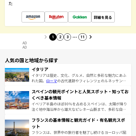
た
詳細を見る
…
1
2
3
11
AD
AD
人気の国と地域から探す
イタリア
イタリアは歴史、文化、グルメ、自然と多彩な魅力にあふ
れた国。
ローマ
の古代遺跡やフィレンツェのルネッサンス
美術、ヴェネツィアの運河など、歴史あるスポットはもち
スペインの観光ポイントと人気スポット・知ってお
ろん、トスカーナの美しい田園風景やアマルフィ海岸の絶
景など、自然景観も見逃せない。観光の合間には、本場の
くべき基本情報
ピザやパスタなど、絶品のイタリア料理を堪能することも
イベリア半島のほぼ80％を占めるスペインは、太陽が降り
できる。朝目覚めてから夜眠るまで、すべての瞬間を楽し
注ぐ地中海沿岸から雄大なピレネー山脈まで、多彩な自然
ませてくれるイタリアで、忘れられない旅をしてみよう！
と文化が詰まったヨーロッパ屈指の旅行先だ。多様な地域
なお、新着のイタリア情報は
コンテンツ一覧
を参照してほ
フランスの基本情報と観光ガイド・有名観光スポ
文化が根付くこの国では、情熱的なフラメンコ、熱気あふ
しい。
れる闘牛、そして美味しいタパスが生活の一部となってい
ット
る。首都マドリードの洗練された雰囲気や、バルセロナの
フランスは、世界中の旅行者を魅了し続けるヨーロッパ屈