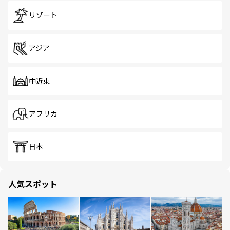
リゾート
アジア
中近東
アフリカ
日本
人気スポット