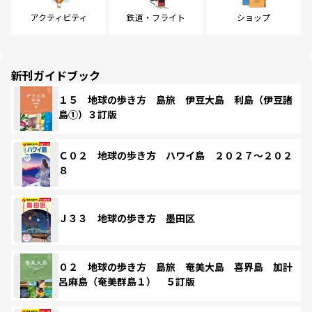
アクティビティ
鉄道・フライト
ショップ
新刊ガイドブック
１５ 地球の歩き方 島旅 伊豆大島 利島（伊豆諸
島①）３訂版
Ｃ０２ 地球の歩き方 ハワイ島 ２０２７～２０２
８
Ｊ３３ 地球の歩き方 墨田区
０２ 地球の歩き方 島旅 奄美大島 喜界島 加計
呂麻島（奄美群島１） ５訂版