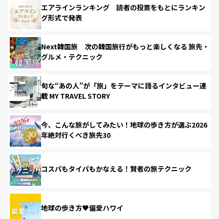
エアラインランキング 読者の投票をもとにランキン
グ形式で発表
Next韓国旅 次の韓国旅行がもっと楽しくなる 旅先・
グルメ・テクニック
旬な“あの人”が「旅」をテーマに語るインタビュー連
載 MY TRAVEL STORY
今、こんな旅がしてみたい！地球の歩き方が選ぶ2026
年絶対行くべき旅先30
コスパもタイパもかなえる！賢者の旅テクニック
地球の歩き方♥偏愛ハワイ