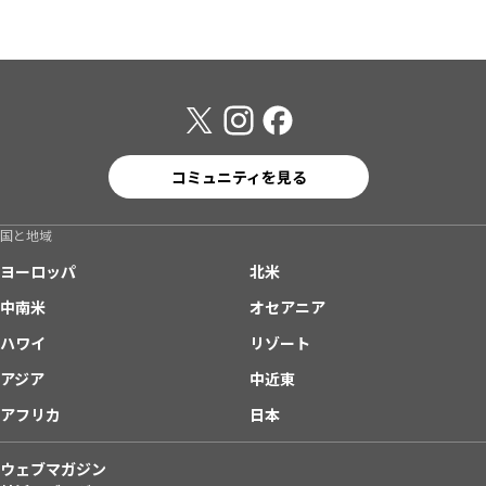
コミュニティを見る
国と地域
ヨーロッパ
北米
中南米
オセアニア
ハワイ
リゾート
アジア
中近東
アフリカ
日本
ウェブマガジン