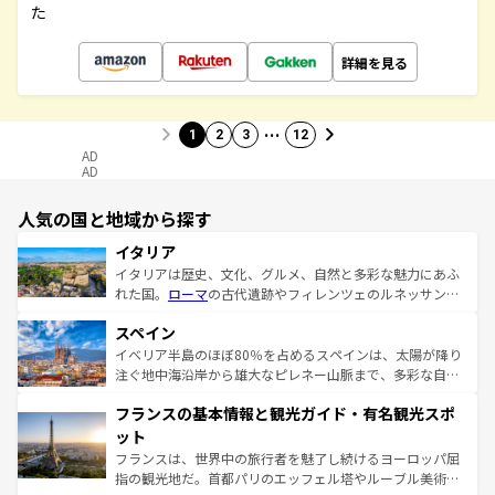
た
詳細を見る
…
1
2
3
12
AD
AD
人気の国と地域から探す
イタリア
イタリアは歴史、文化、グルメ、自然と多彩な魅力にあふ
れた国。
ローマ
の古代遺跡やフィレンツェのルネッサンス
美術、ヴェネツィアの運河など、歴史あるスポットはもち
スペイン
ろん、トスカーナの美しい田園風景やアマルフィ海岸の絶
景など、自然景観も見逃せない。観光の合間には、本場の
イベリア半島のほぼ80％を占めるスペインは、太陽が降り
ピザやパスタなど、絶品のイタリア料理を堪能することも
注ぐ地中海沿岸から雄大なピレネー山脈まで、多彩な自然
できる。朝目覚めてから夜眠るまで、すべての瞬間を楽し
と文化が詰まったヨーロッパ屈指の旅行先だ。多様な地域
フランスの基本情報と観光ガイド・有名観光スポ
ませてくれるイタリアで、忘れられない旅をしてみよう！
文化が根付くこの国では、情熱的なフラメンコ、熱気あふ
なお、新着のイタリア情報は
コンテンツ一覧
を参照してほ
れる闘牛、そして美味しいタパスが生活の一部となってい
ット
しい。
る。首都マドリードの洗練された雰囲気や、バルセロナの
フランスは、世界中の旅行者を魅了し続けるヨーロッパ屈
アートに溢れた街角から、地方では古代ローマ遺跡や中世
指の観光地だ。首都パリのエッフェル塔やルーブル美術館
の城塞都市、穏やかなビーチリゾートまで多彩な表情を見