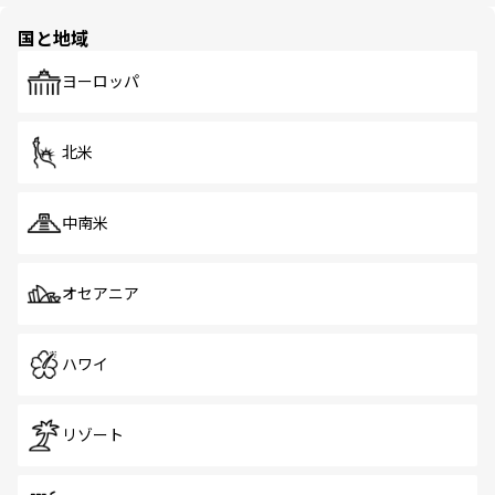
園や自然保護区など、自然が調和した近代的な景観と文化
の多様性あふれるカラフルな町は、どこを歩いても新しい
国と地域
発見がある。さらに、治安のよさや充実した公共交通機関
も、旅行者にとっては魅力的なポイント。グルメも豊富
で、ホーカーズは地元の風情を楽しめる外せないスポット
ヨーロッパ
だ。訪れる人を飽きさせないシンガポールで、多様な魅力
を体感しよう。 なお、新着のシンガポール情報は
コンテン
ツ一覧
を参照してほしい。
北米
中南米
オセアニア
ハワイ
リゾート