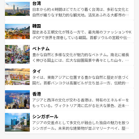
ならではの贅沢な旅のスタイルだ。 なお、新着のアメリカ
台湾
れるおもてなしの心で訪れる人々を迎えてくれるハワイの
リアリーフや大陸中央部にそびえるウルル（エアーズロッ
情報は
コンテンツ一覧
を参照してほしい。
人々、おいしいローカルフードやハワイアンミュージッ
ク）、タスマニアの美しい原生林やケアンズの熱帯雨林な
日本から約４時間ほどでたどり着く台湾は、多彩な文化と
ク、伝統的なフラダンスなど、すべてがハワイの魅力を彩
ど、見どころがたくさん。また、カフェやワイン、オージ
自然が織りなす魅力的な観光地。活気あふれる大都市の台
っている。訪れるたびに新しい発見と感動が待っているハ
ービーフなどの食文化も豊かで、美味しいものであふれて
北やノスタルジックな町並みが人気な九份（ジォウフェ
ワイを、存分に味わってほしい。 なお、新着のハワイ情報
韓国
いる。アクティビティも充実しており、サーフィンやダイ
ン）、静ひつな山岳地帯である台湾東部など、都市の喧騒
は
コンテンツ一覧
を参照してほしい。
ビング、ハイキングなど、アウトドア好きにはたまらな
と山間の静けさが共存しており、訪れる人に新しい発見と
歴史ある王朝文化が残る一方で、最先端のファッションやK
い。オーストラリアの多彩な魅力を存分に味わいつくそ
驚きをもたらしてくれる。また、奥深い台湾の食文化も魅
-POPで世界を席巻している韓国。首都ソウルの宮殿や伝統
う。 なお、新着のオーストラリア情報は
コンテンツ一覧
を
力で、夜市などの屋台グルメから高級料理、ヘルシーで美
家屋が並ぶエリアでは韓国の歴史と文化に浸ることがで
参照してほしい。
ベトナム
容にもいいと評判のスイーツなど、バラエティ豊かな料理
き、地方に足を延ばせば四季折々の自然美を楽しむことが
が味わえる。 なお、新着の台湾情報は
コンテンツ一覧
を参
できる。そして、キムチや焼肉、絶品のストリートフード
豊かな自然と多様な文化が魅力的なベトナム。南北に細長
照してほしい。
まで、さまざまな韓国料理が待っている。夜には、韓国な
く伸びる国土には、広大な田園風景や青々とした山々、世
らではのナイトライフも堪能できる。あたたかいホスピタ
界遺産に登録された壮大な自然景観が点在し、都市部では
タイ
リティに包まれながら、韓国の多彩な魅力を心ゆくまで味
急速な発展と共に伝統が息づく。ハノイの古い町並みやホ
わってみてほしい。 なお、新着の韓国情報は
コンテンツ一
ーチミン市のフランス統治時代の建物も、独特の雰囲気を
タイは、東南アジアに位置する豊かな自然と歴史が息づく
覧
を参照してほしい。
醸し出している。また、バラエティの豊かさとおいしさで
国だ。首都バンコクは高層ビルが立ち並ぶ一方、伝統的な
世界中の食通を魅了してやまないベトナム料理も魅力のひ
寺院や市場がいたるところに点在し、古きよき文化と現代
香港
とつ。フォーやバインミー、ベトナムコーヒーなどは、ぜ
の活気が交差している。北部ではチェンマイなどの山岳地
ひ現地で味わいたい。どの地域を訪れてもあたたかい人々
帯で自然と触れ合い、南部ではプーケットやクラビの美し
アジアと西洋の文化が交わる香港は、特有のエネルギーを
が旅行者を迎えてくれるので、きっと忘れられない旅にな
いビーチでリゾート気分を楽しむことができる。タイ料理
もっている。ヴィクトリア湾に広がる壮大な景色、近未来
るはずだ。 なお、新着のベトナム情報は
コンテンツ一覧
を
は世界的に有名で、屋台から高級レストランまで味覚を刺
的なアートスポット、そして歴史と現代が融合した町並
参照してほしい。
シンガポール
激する。気候は一年中温暖で、どの季節にも異なる楽しみ
み、どこを訪れても感動するはず。観光スポットが密集し
が待っている。親しみやすいタイの人々、仏教を中心とし
ており、効率よく見どころを回れるのも魅力。息をのむよ
アジアの交差点として多文化が融合した独自の魅力を放つ
た文化、そして多様な観光資源が、訪れる旅人を魅了し続
うな絶景から文化的な体験まで、香港を存分に楽しみ尽く
シンガポール。未来的な建築物が並ぶマリーナベイ、歴史
ける。 なお、新着のタイ情報は
コンテンツ一覧
を参照して
そう。 なお、新着の香港情報は
コンテンツ一覧
を参照して
と伝統を感じられるエスニックタウン、多数の緑豊かな公
ほしい。
ほしい。