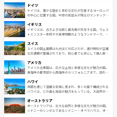
といった象徴的なスポットから、田舎町の古風な美しさま
せる。地方によって風土や気候が異なるスペインはその個
ドイツ
で、幅広い魅力が詰まっている。華麗な宮殿、歴史的な大
性で訪れる人を魅了する。 なお、新着のスペイン情報は
コ
聖堂、美しいビーチ、そして豊かな自然が、訪れる者を心
ドイツは、豊かな歴史と多彩な文化が交差するヨーロッパ
ンテンツ一覧
を参照してほしい。
から魅了する。また、フランスは美食の国としても知ら
の中心に位置する国。中世の街並みが残るロマンチック街
れ、フランス料理はユネスコ無形文化遺産にも登録されて
道から、未来を先取りするようなモダンな都市まで多様な
イギリス
いる。シャンパンの発祥地であるランス、プロヴァンスの
顔を持つこの国は、どこを歩いても飽きることがない。ベ
香り高いラベンダー畑など、多彩な楽しみ方が可能だ。さ
ルリンの文化的活気、バイエルン州のアルプスの絶景、そ
イギリスは、古きよき伝統と最先端が共存する国。ウェス
らに、パリ以外の地域にも魅力が溢れており、どの街角に
してライン川沿いのワイン畑といった風景は必見。ビール
トミンスター寺院や大英博物館のようなランドマーク、歴
も豊かな歴史と文化が息づいている。パリ以外の個性あふ
とソーセージを味わいながら地元の人と過ごす楽しい時間
史ある大学都市、美しい丘陵地帯や牧歌的な風景など、エ
れる地方に足を運ぶとそれぞれで全く異なる文化を体験で
スイス
は、お酒好きな人にはぜひ体験してほしい。 なお、新着の
リアごとに異なる魅力がある。また、優雅なアフタヌーン
きるだろう。 なお、新着のフランス情報は
コンテンツ一覧
ドイツ情報は
コンテンツ一覧
を参照してほしい。
ティー、ビール好きにはたまらない英国パブ、サッカー観
スイスの国土面積は九州ほどの広さだが、運行時刻が正確
を参照してほしい。
戦など、本場だからこそできる体験も豊富。イギリスを旅
な交通網が整備されており、初心者でも安心して個人旅行
して楽しみつくそう。 なお、新着のイギリス情報は
コンテ
を楽しめる。日本同様に時刻表どおりの旅が可能だ。中世
アメリカ
ンツ一覧
を参照してほしい。
の建物がそのまま残る町や、スイスならではのユニークな
博物館もあり、アルプス観光だけでなく町歩きも満喫する
アメリカ合衆国は、広大な土地と多様な文化が魅力の国。
ことができる。国民の所得が高いため物価も高いが、旅行
東海岸の都市部から西海岸のカリフォルニアまで、訪れる
者向けの交通パス提供のサービスもあり、うまく活用すれ
場所ごとに異なる風景と体験が待っている。ニューヨーク
ハワイ
ば市内交通費無料で観光を楽しむこともできる。 なお、新
のような巨大都市は、観光、ショッピング、エンターテイ
着のスイス情報は
コンテンツ一覧
を参照してほしい。
ンメントが詰まった刺激的なスポットだ。一方、アメリカ
年間を通じて温暖な気候に恵まれ、多くの島で構成される
西部には大自然が広がり、グランドキャニオンやイエロー
ハワイは、どの島も独自の魅力をもっている。大自然の神
ストーン国立公園といった絶景が堪能できる。さらに、南
秘を感じたいなら、火山が生み出した壮大な景観を誇るハ
オーストラリア
部のニューオーリンズでは、音楽と美食が融合した独特の
ワイ島は見逃せない。また、定番の観光地といえばオアフ
文化が魅力。旅行者はアメリカの各地域で異なる魅力を楽
島だが、静かな自然を求めるならマウイ島やカウアイ島が
オーストラリアは、壮大な自然と多様な文化が魅力の国。
しみながら、その多様性と豊かな歴史を感じることができ
おすすめ。エメラルドグリーンに輝く海をはじめ、豊かな
シドニーのシンボルであるシドニー・オペラハウス、オー
るだろう。車でのロードトリップや列車の旅も、アメリカ
文化や歴史が息づいている。「アロハスピリット」と呼ば
ストラリア東海岸北部に広がる大サンゴ礁地帯グレートバ