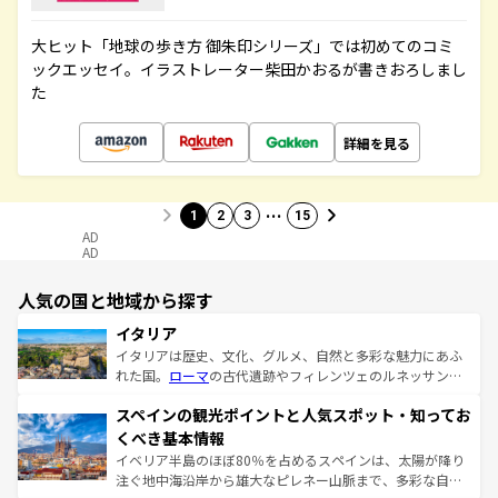
大ヒット「地球の歩き方 御朱印シリーズ」では初めてのコミ
ックエッセイ。イラストレーター柴田かおるが書きおろしまし
た
詳細を見る
…
1
2
3
15
AD
AD
人気の国と地域から探す
イタリア
イタリアは歴史、文化、グルメ、自然と多彩な魅力にあふ
れた国。
ローマ
の古代遺跡やフィレンツェのルネッサンス
美術、ヴェネツィアの運河など、歴史あるスポットはもち
スペインの観光ポイントと人気スポット・知ってお
ろん、トスカーナの美しい田園風景やアマルフィ海岸の絶
景など、自然景観も見逃せない。観光の合間には、本場の
くべき基本情報
ピザやパスタなど、絶品のイタリア料理を堪能することも
イベリア半島のほぼ80％を占めるスペインは、太陽が降り
できる。朝目覚めてから夜眠るまで、すべての瞬間を楽し
注ぐ地中海沿岸から雄大なピレネー山脈まで、多彩な自然
ませてくれるイタリアで、忘れられない旅をしてみよう！