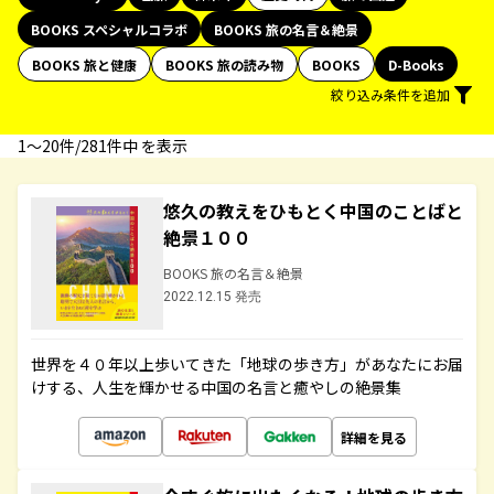
BOOKS スペシャルコラボ
BOOKS 旅の名言＆絶景
BOOKS 旅と健康
BOOKS 旅の読み物
BOOKS
D-Books
絞り込み条件を追加
1〜20件/281件中 を表示
悠久の教えをひもとく中国のことばと
絶景１００
BOOKS 旅の名言＆絶景
2022.12.15 発売
世界を４０年以上歩いてきた「地球の歩き方」があなたにお届
けする、人生を輝かせる中国の名言と癒やしの絶景集
詳細を見る