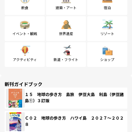
飲食
建築・アート
宿泊
イベント・観戦
世界遺産
リゾート
アクティビティ
鉄道・フライト
ショップ
新刊ガイドブック
１５ 地球の歩き方 島旅 伊豆大島 利島（伊豆諸
島①）３訂版
Ｃ０２ 地球の歩き方 ハワイ島 ２０２７～２０２
８