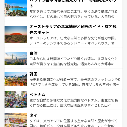
ンメントが詰まった刺激的なスポットだ。一方、アメリカ
ト
西部には大自然が広がり、グランドキャニオンやイエロー
年間を通じて温暖な気候に恵まれ、多くの島で構成される
ストーン国立公園といった絶景が堪能できる。さらに、南
ハワイは、どの島も独自の魅力をもっている。大自然の神
部のニューオーリンズでは、音楽と美食が融合した独特の
秘を感じたいなら、火山が生み出した壮大な景観を誇るハ
文化が魅力。旅行者はアメリカの各地域で異なる魅力を楽
オーストラリアの基本情報と観光ガイド・有名観
ワイ島は見逃せない。また、定番の観光地といえばオアフ
しみながら、その多様性と豊かな歴史を感じることができ
島だが、静かな自然を求めるならマウイ島やカウアイ島が
光スポット
るだろう。車でのロードトリップや列車の旅も、アメリカ
おすすめ。エメラルドグリーンに輝く海をはじめ、豊かな
オーストラリアは、壮大な自然と多様な文化が魅力の国。
ならではの贅沢な旅のスタイルだ。 なお、新着のアメリカ
文化や歴史が息づいている。「アロハスピリット」と呼ば
シドニーのシンボルであるシドニー・オペラハウス、オー
情報は
コンテンツ一覧
を参照してほしい。
れるおもてなしの心で訪れる人々を迎えてくれるハワイの
ストラリア東海岸北部に広がる大サンゴ礁地帯グレートバ
人々、おいしいローカルフードやハワイアンミュージッ
台湾
リアリーフや大陸中央部にそびえるウルル（エアーズロッ
ク、伝統的なフラダンスなど、すべてがハワイの魅力を彩
ク）、タスマニアの美しい原生林やケアンズの熱帯雨林な
日本から約４時間ほどでたどり着く台湾は、多彩な文化と
っている。訪れるたびに新しい発見と感動が待っているハ
ど、見どころがたくさん。また、カフェやワイン、オージ
自然が織りなす魅力的な観光地。活気あふれる大都市の台
ワイを、存分に味わってほしい。 なお、新着のハワイ情報
ービーフなどの食文化も豊かで、美味しいものであふれて
北やノスタルジックな町並みが人気な九份（ジォウフェ
は
コンテンツ一覧
を参照してほしい。
韓国
いる。アクティビティも充実しており、サーフィンやダイ
ン）、静ひつな山岳地帯である台湾東部など、都市の喧騒
ビング、ハイキングなど、アウトドア好きにはたまらな
と山間の静けさが共存しており、訪れる人に新しい発見と
歴史ある王朝文化が残る一方で、最先端のファッションやK
い。オーストラリアの多彩な魅力を存分に味わいつくそ
驚きをもたらしてくれる。また、奥深い台湾の食文化も魅
-POPで世界を席巻している韓国。首都ソウルの宮殿や伝統
う。 なお、新着のオーストラリア情報は
コンテンツ一覧
を
力で、夜市などの屋台グルメから高級料理、ヘルシーで美
家屋が並ぶエリアでは韓国の歴史と文化に浸ることがで
参照してほしい。
ベトナム
容にもいいと評判のスイーツなど、バラエティ豊かな料理
き、地方に足を延ばせば四季折々の自然美を楽しむことが
が味わえる。 なお、新着の台湾情報は
コンテンツ一覧
を参
できる。そして、キムチや焼肉、絶品のストリートフード
豊かな自然と多様な文化が魅力的なベトナム。南北に細長
照してほしい。
まで、さまざまな韓国料理が待っている。夜には、韓国な
く伸びる国土には、広大な田園風景や青々とした山々、世
らではのナイトライフも堪能できる。あたたかいホスピタ
界遺産に登録された壮大な自然景観が点在し、都市部では
タイ
リティに包まれながら、韓国の多彩な魅力を心ゆくまで味
急速な発展と共に伝統が息づく。ハノイの古い町並みやホ
わってみてほしい。 なお、新着の韓国情報は
コンテンツ一
ーチミン市のフランス統治時代の建物も、独特の雰囲気を
タイは、東南アジアに位置する豊かな自然と歴史が息づく
覧
を参照してほしい。
醸し出している。また、バラエティの豊かさとおいしさで
国だ。首都バンコクは高層ビルが立ち並ぶ一方、伝統的な