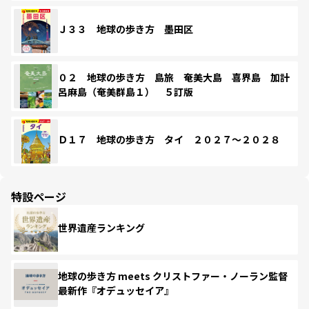
Ｊ３３ 地球の歩き方 墨田区
０２ 地球の歩き方 島旅 奄美大島 喜界島 加計
呂麻島（奄美群島１） ５訂版
Ｄ１７ 地球の歩き方 タイ ２０２７～２０２８
特設ページ
世界遺産ランキング
地球の歩き方 meets クリストファー・ノーラン監督
最新作『オデュッセイア』