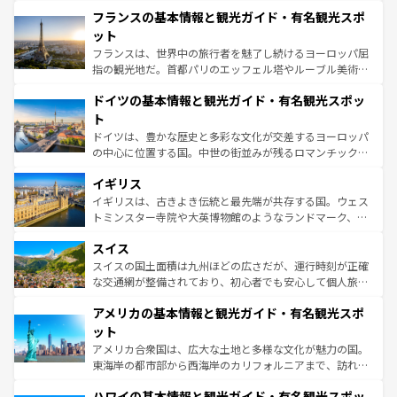
と文化が詰まったヨーロッパ屈指の旅行先だ。多様な地域
なお、新着のイタリア情報は
コンテンツ一覧
を参照してほ
フランスの基本情報と観光ガイド・有名観光スポ
文化が根付くこの国では、情熱的なフラメンコ、熱気あふ
しい。
れる闘牛、そして美味しいタパスが生活の一部となってい
ット
る。首都マドリードの洗練された雰囲気や、バルセロナの
フランスは、世界中の旅行者を魅了し続けるヨーロッパ屈
アートに溢れた街角から、地方では古代ローマ遺跡や中世
指の観光地だ。首都パリのエッフェル塔やルーブル美術館
の城塞都市、穏やかなビーチリゾートまで多彩な表情を見
といった象徴的なスポットから、田舎町の古風な美しさま
せる。地方によって風土や気候が異なるスペインはその個
ドイツの基本情報と観光ガイド・有名観光スポッ
で、幅広い魅力が詰まっている。華麗な宮殿、歴史的な大
性で訪れる人を魅了する。 なお、新着のスペイン情報は
コ
聖堂、美しいビーチ、そして豊かな自然が、訪れる者を心
ト
ンテンツ一覧
を参照してほしい。
から魅了する。また、フランスは美食の国としても知ら
ドイツは、豊かな歴史と多彩な文化が交差するヨーロッパ
れ、フランス料理はユネスコ無形文化遺産にも登録されて
の中心に位置する国。中世の街並みが残るロマンチック街
いる。シャンパンの発祥地であるランス、プロヴァンスの
道から、未来を先取りするようなモダンな都市まで多様な
香り高いラベンダー畑など、多彩な楽しみ方が可能だ。さ
イギリス
顔を持つこの国は、どこを歩いても飽きることがない。ベ
らに、パリ以外の地域にも魅力が溢れており、どの街角に
ルリンの文化的活気、バイエルン州のアルプスの絶景、そ
イギリスは、古きよき伝統と最先端が共存する国。ウェス
も豊かな歴史と文化が息づいている。パリ以外の個性あふ
してライン川沿いのワイン畑といった風景は必見。ビール
トミンスター寺院や大英博物館のようなランドマーク、歴
れる地方に足を運ぶとそれぞれで全く異なる文化を体験で
とソーセージを味わいながら地元の人と過ごす楽しい時間
史ある大学都市、美しい丘陵地帯や牧歌的な風景など、エ
きるだろう。 なお、新着のフランス情報は
コンテンツ一覧
スイス
は、お酒好きな人にはぜひ体験してほしい。 なお、新着の
リアごとに異なる魅力がある。また、優雅なアフタヌーン
を参照してほしい。
ドイツ情報は
コンテンツ一覧
を参照してほしい。
ティー、ビール好きにはたまらない英国パブ、サッカー観
スイスの国土面積は九州ほどの広さだが、運行時刻が正確
戦など、本場だからこそできる体験も豊富。イギリスを旅
な交通網が整備されており、初心者でも安心して個人旅行
して楽しみつくそう。 なお、新着のイギリス情報は
コンテ
を楽しめる。日本同様に時刻表どおりの旅が可能だ。中世
アメリカの基本情報と観光ガイド・有名観光スポ
ンツ一覧
を参照してほしい。
の建物がそのまま残る町や、スイスならではのユニークな
博物館もあり、アルプス観光だけでなく町歩きも満喫する
ット
ことができる。国民の所得が高いため物価も高いが、旅行
アメリカ合衆国は、広大な土地と多様な文化が魅力の国。
者向けの交通パス提供のサービスもあり、うまく活用すれ
東海岸の都市部から西海岸のカリフォルニアまで、訪れる
ば市内交通費無料で観光を楽しむこともできる。 なお、新
場所ごとに異なる風景と体験が待っている。ニューヨーク
着のスイス情報は
コンテンツ一覧
を参照してほしい。
ハワイの基本情報と観光ガイド・有名観光スポッ
のような巨大都市は、観光、ショッピング、エンターテイ