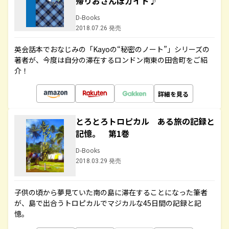
帰りおさんぽガイド♪
D-Books
2018.07.26 発売
英会話本でおなじみの「Kayoの“秘密のノート”」シリーズの
著者が、今度は自分の滞在するロンドン南東の田舎町をご紹
介！
詳細を見る
とろとろトロピカル ある旅の記録と
記憶。 第1巻
D-Books
2018.03.29 発売
子供の頃から夢見ていた南の島に滞在することになった筆者
が、島で出合うトロピカルでマジカルな45日間の記録と記
憶。