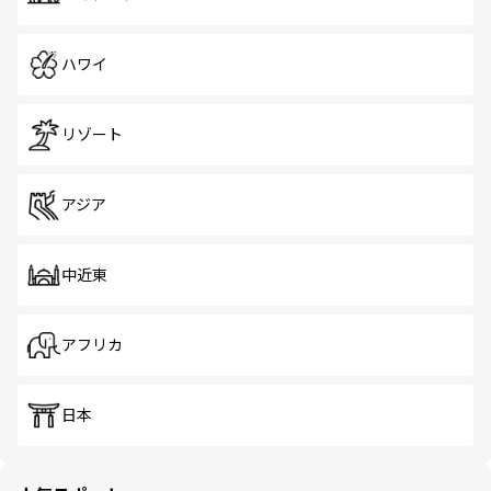
ハワイ
リゾート
アジア
中近東
アフリカ
日本