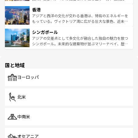
世界中の食通を魅了してやまないベトナム料理も魅力のひ
寺院や市場がいたるところに点在し、古きよき文化と現代
香港
とつ。フォーやバインミー、ベトナムコーヒーなどは、ぜ
の活気が交差している。北部ではチェンマイなどの山岳地
ひ現地で味わいたい。どの地域を訪れてもあたたかい人々
帯で自然と触れ合い、南部ではプーケットやクラビの美し
アジアと西洋の文化が交わる香港は、特有のエネルギーを
が旅行者を迎えてくれるので、きっと忘れられない旅にな
いビーチでリゾート気分を楽しむことができる。タイ料理
もっている。ヴィクトリア湾に広がる壮大な景色、近未来
るはずだ。 なお、新着のベトナム情報は
コンテンツ一覧
を
は世界的に有名で、屋台から高級レストランまで味覚を刺
的なアートスポット、そして歴史と現代が融合した町並
参照してほしい。
シンガポール
激する。気候は一年中温暖で、どの季節にも異なる楽しみ
み、どこを訪れても感動するはず。観光スポットが密集し
が待っている。親しみやすいタイの人々、仏教を中心とし
ており、効率よく見どころを回れるのも魅力。息をのむよ
アジアの交差点として多文化が融合した独自の魅力を放つ
た文化、そして多様な観光資源が、訪れる旅人を魅了し続
うな絶景から文化的な体験まで、香港を存分に楽しみ尽く
シンガポール。未来的な建築物が並ぶマリーナベイ、歴史
ける。 なお、新着のタイ情報は
コンテンツ一覧
を参照して
そう。 なお、新着の香港情報は
コンテンツ一覧
を参照して
と伝統を感じられるエスニックタウン、多数の緑豊かな公
ほしい。
ほしい。
園や自然保護区など、自然が調和した近代的な景観と文化
の多様性あふれるカラフルな町は、どこを歩いても新しい
国と地域
発見がある。さらに、治安のよさや充実した公共交通機関
も、旅行者にとっては魅力的なポイント。グルメも豊富
で、ホーカーズは地元の風情を楽しめる外せないスポット
ヨーロッパ
だ。訪れる人を飽きさせないシンガポールで、多様な魅力
を体感しよう。 なお、新着のシンガポール情報は
コンテン
ツ一覧
を参照してほしい。
北米
中南米
オセアニア