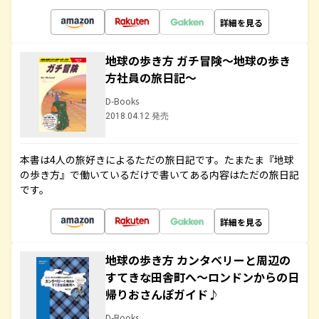
詳細を見る
地球の歩き方 ガチ冒険～地球の歩き
方社員の旅日記～
D-Books
2018.04.12 発売
本書は4人の旅好きによるただの旅日記です。たまたま『地球
の歩き方』で働いているだけで書いてある内容はただの旅日記
です。
詳細を見る
地球の歩き方 カンタベリーと周辺の
すてきな田舎町へ～ロンドンからの日
帰りおさんぽガイド♪
D-Books