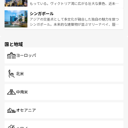
が旅行者を迎えてくれるので、きっと忘れられない旅にな
いビーチでリゾート気分を楽しむことができる。タイ料理
もっている。ヴィクトリア湾に広がる壮大な景色、近未来
るはずだ。 なお、新着のベトナム情報は
コンテンツ一覧
を
は世界的に有名で、屋台から高級レストランまで味覚を刺
的なアートスポット、そして歴史と現代が融合した町並
参照してほしい。
シンガポール
激する。気候は一年中温暖で、どの季節にも異なる楽しみ
み、どこを訪れても感動するはず。観光スポットが密集し
が待っている。親しみやすいタイの人々、仏教を中心とし
ており、効率よく見どころを回れるのも魅力。息をのむよ
アジアの交差点として多文化が融合した独自の魅力を放つ
た文化、そして多様な観光資源が、訪れる旅人を魅了し続
うな絶景から文化的な体験まで、香港を存分に楽しみ尽く
シンガポール。未来的な建築物が並ぶマリーナベイ、歴史
ける。 なお、新着のタイ情報は
コンテンツ一覧
を参照して
そう。 なお、新着の香港情報は
コンテンツ一覧
を参照して
と伝統を感じられるエスニックタウン、多数の緑豊かな公
ほしい。
ほしい。
園や自然保護区など、自然が調和した近代的な景観と文化
の多様性あふれるカラフルな町は、どこを歩いても新しい
国と地域
発見がある。さらに、治安のよさや充実した公共交通機関
も、旅行者にとっては魅力的なポイント。グルメも豊富
で、ホーカーズは地元の風情を楽しめる外せないスポット
ヨーロッパ
だ。訪れる人を飽きさせないシンガポールで、多様な魅力
を体感しよう。 なお、新着のシンガポール情報は
コンテン
ツ一覧
を参照してほしい。
北米
中南米
オセアニア