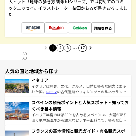
大ヒット「地球の歩き方 御朱印シリーズ」では初めてのコミ
ックエッセイ。イラストレーター柴田かおるが書きおろしまし
た
詳細を見る
…
1
2
3
17
AD
AD
人気の国と地域から探す
イタリア
イタリアは歴史、文化、グルメ、自然と多彩な魅力にあふ
れた国。
ローマ
の古代遺跡やフィレンツェのルネッサンス
美術、ヴェネツィアの運河など、歴史あるスポットはもち
スペインの観光ポイントと人気スポット・知ってお
ろん、トスカーナの美しい田園風景やアマルフィ海岸の絶
景など、自然景観も見逃せない。観光の合間には、本場の
くべき基本情報
ピザやパスタなど、絶品のイタリア料理を堪能することも
イベリア半島のほぼ80％を占めるスペインは、太陽が降り
できる。朝目覚めてから夜眠るまで、すべての瞬間を楽し
注ぐ地中海沿岸から雄大なピレネー山脈まで、多彩な自然
ませてくれるイタリアで、忘れられない旅をしてみよう！
と文化が詰まったヨーロッパ屈指の旅行先だ。多様な地域
なお、新着のイタリア情報は
コンテンツ一覧
を参照してほ
フランスの基本情報と観光ガイド・有名観光スポ
文化が根付くこの国では、情熱的なフラメンコ、熱気あふ
しい。