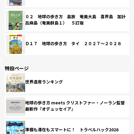
０２ 地球の歩き方 島旅 奄美大島 喜界島 加計
呂麻島（奄美群島１） ５訂版
Ｄ１７ 地球の歩き方 タイ ２０２７～２０２８
特設ページ
世界遺産ランキング
地球の歩き方 meets クリストファー・ノーラン監督
最新作『オデュッセイア』
準備も滞在もスマートに！ トラベルハック2026