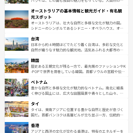
ハワイは、どの島も独自の魅力をもっている。大自然の神
ストーン国立公園といった絶景が堪能できる。さらに、南
秘を感じたいなら、火山が生み出した壮大な景観を誇るハ
オーストラリアの基本情報と観光ガイド・有名観
部のニューオーリンズでは、音楽と美食が融合した独特の
ワイ島は見逃せない。また、定番の観光地といえばオアフ
文化が魅力。旅行者はアメリカの各地域で異なる魅力を楽
島だが、静かな自然を求めるならマウイ島やカウアイ島が
光スポット
しみながら、その多様性と豊かな歴史を感じることができ
おすすめ。エメラルドグリーンに輝く海をはじめ、豊かな
オーストラリアは、壮大な自然と多様な文化が魅力の国。
るだろう。車でのロードトリップや列車の旅も、アメリカ
文化や歴史が息づいている。「アロハスピリット」と呼ば
シドニーのシンボルであるシドニー・オペラハウス、オー
ならではの贅沢な旅のスタイルだ。 なお、新着のアメリカ
れるおもてなしの心で訪れる人々を迎えてくれるハワイの
ストラリア東海岸北部に広がる大サンゴ礁地帯グレートバ
情報は
コンテンツ一覧
を参照してほしい。
人々、おいしいローカルフードやハワイアンミュージッ
台湾
リアリーフや大陸中央部にそびえるウルル（エアーズロッ
ク、伝統的なフラダンスなど、すべてがハワイの魅力を彩
ク）、タスマニアの美しい原生林やケアンズの熱帯雨林な
日本から約４時間ほどでたどり着く台湾は、多彩な文化と
っている。訪れるたびに新しい発見と感動が待っているハ
ど、見どころがたくさん。また、カフェやワイン、オージ
自然が織りなす魅力的な観光地。活気あふれる大都市の台
ワイを、存分に味わってほしい。 なお、新着のハワイ情報
ービーフなどの食文化も豊かで、美味しいものであふれて
北やノスタルジックな町並みが人気な九份（ジォウフェ
は
コンテンツ一覧
を参照してほしい。
韓国
いる。アクティビティも充実しており、サーフィンやダイ
ン）、静ひつな山岳地帯である台湾東部など、都市の喧騒
ビング、ハイキングなど、アウトドア好きにはたまらな
と山間の静けさが共存しており、訪れる人に新しい発見と
歴史ある王朝文化が残る一方で、最先端のファッションやK
い。オーストラリアの多彩な魅力を存分に味わいつくそ
驚きをもたらしてくれる。また、奥深い台湾の食文化も魅
-POPで世界を席巻している韓国。首都ソウルの宮殿や伝統
う。 なお、新着のオーストラリア情報は
コンテンツ一覧
を
力で、夜市などの屋台グルメから高級料理、ヘルシーで美
家屋が並ぶエリアでは韓国の歴史と文化に浸ることがで
参照してほしい。
ベトナム
容にもいいと評判のスイーツなど、バラエティ豊かな料理
き、地方に足を延ばせば四季折々の自然美を楽しむことが
が味わえる。 なお、新着の台湾情報は
コンテンツ一覧
を参
できる。そして、キムチや焼肉、絶品のストリートフード
豊かな自然と多様な文化が魅力的なベトナム。南北に細長
照してほしい。
まで、さまざまな韓国料理が待っている。夜には、韓国な
く伸びる国土には、広大な田園風景や青々とした山々、世
らではのナイトライフも堪能できる。あたたかいホスピタ
界遺産に登録された壮大な自然景観が点在し、都市部では
タイ
リティに包まれながら、韓国の多彩な魅力を心ゆくまで味
急速な発展と共に伝統が息づく。ハノイの古い町並みやホ
わってみてほしい。 なお、新着の韓国情報は
コンテンツ一
ーチミン市のフランス統治時代の建物も、独特の雰囲気を
タイは、東南アジアに位置する豊かな自然と歴史が息づく
覧
を参照してほしい。
醸し出している。また、バラエティの豊かさとおいしさで
国だ。首都バンコクは高層ビルが立ち並ぶ一方、伝統的な
世界中の食通を魅了してやまないベトナム料理も魅力のひ
寺院や市場がいたるところに点在し、古きよき文化と現代
香港
とつ。フォーやバインミー、ベトナムコーヒーなどは、ぜ
の活気が交差している。北部ではチェンマイなどの山岳地
ひ現地で味わいたい。どの地域を訪れてもあたたかい人々
帯で自然と触れ合い、南部ではプーケットやクラビの美し
アジアと西洋の文化が交わる香港は、特有のエネルギーを