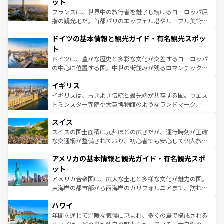
れる闘牛、そして美味しいタパスが生活の一部となってい
ット
る。首都マドリードの洗練された雰囲気や、バルセロナの
フランスは、世界中の旅行者を魅了し続けるヨーロッパ屈
アートに溢れた街角から、地方では古代ローマ遺跡や中世
指の観光地だ。首都パリのエッフェル塔やルーブル美術館
の城塞都市、穏やかなビーチリゾートまで多彩な表情を見
といった象徴的なスポットから、田舎町の古風な美しさま
せる。地方によって風土や気候が異なるスペインはその個
ドイツの基本情報と観光ガイド・有名観光スポッ
で、幅広い魅力が詰まっている。華麗な宮殿、歴史的な大
性で訪れる人を魅了する。 なお、新着のスペイン情報は
コ
聖堂、美しいビーチ、そして豊かな自然が、訪れる者を心
ト
ンテンツ一覧
を参照してほしい。
から魅了する。また、フランスは美食の国としても知ら
ドイツは、豊かな歴史と多彩な文化が交差するヨーロッパ
れ、フランス料理はユネスコ無形文化遺産にも登録されて
の中心に位置する国。中世の街並みが残るロマンチック街
いる。シャンパンの発祥地であるランス、プロヴァンスの
道から、未来を先取りするようなモダンな都市まで多様な
香り高いラベンダー畑など、多彩な楽しみ方が可能だ。さ
イギリス
顔を持つこの国は、どこを歩いても飽きることがない。ベ
らに、パリ以外の地域にも魅力が溢れており、どの街角に
ルリンの文化的活気、バイエルン州のアルプスの絶景、そ
イギリスは、古きよき伝統と最先端が共存する国。ウェス
も豊かな歴史と文化が息づいている。パリ以外の個性あふ
してライン川沿いのワイン畑といった風景は必見。ビール
トミンスター寺院や大英博物館のようなランドマーク、歴
れる地方に足を運ぶとそれぞれで全く異なる文化を体験で
とソーセージを味わいながら地元の人と過ごす楽しい時間
史ある大学都市、美しい丘陵地帯や牧歌的な風景など、エ
きるだろう。 なお、新着のフランス情報は
コンテンツ一覧
スイス
は、お酒好きな人にはぜひ体験してほしい。 なお、新着の
リアごとに異なる魅力がある。また、優雅なアフタヌーン
を参照してほしい。
ドイツ情報は
コンテンツ一覧
を参照してほしい。
ティー、ビール好きにはたまらない英国パブ、サッカー観
スイスの国土面積は九州ほどの広さだが、運行時刻が正確
戦など、本場だからこそできる体験も豊富。イギリスを旅
な交通網が整備されており、初心者でも安心して個人旅行
して楽しみつくそう。 なお、新着のイギリス情報は
コンテ
を楽しめる。日本同様に時刻表どおりの旅が可能だ。中世
アメリカの基本情報と観光ガイド・有名観光スポ
ンツ一覧
を参照してほしい。
の建物がそのまま残る町や、スイスならではのユニークな
博物館もあり、アルプス観光だけでなく町歩きも満喫する
ット
ことができる。国民の所得が高いため物価も高いが、旅行
アメリカ合衆国は、広大な土地と多様な文化が魅力の国。
者向けの交通パス提供のサービスもあり、うまく活用すれ
東海岸の都市部から西海岸のカリフォルニアまで、訪れる
ば市内交通費無料で観光を楽しむこともできる。 なお、新
場所ごとに異なる風景と体験が待っている。ニューヨーク
着のスイス情報は
コンテンツ一覧
を参照してほしい。
ハワイ
のような巨大都市は、観光、ショッピング、エンターテイ
ンメントが詰まった刺激的なスポットだ。一方、アメリカ
年間を通じて温暖な気候に恵まれ、多くの島で構成される
西部には大自然が広がり、グランドキャニオンやイエロー