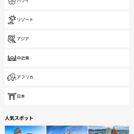
ハワイ
リゾート
アジア
中近東
アフリカ
日本
人気スポット