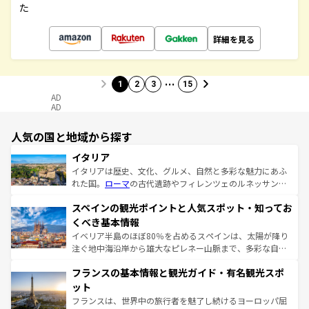
た
詳細を見る
…
1
2
3
15
AD
AD
人気の国と地域から探す
イタリア
イタリアは歴史、文化、グルメ、自然と多彩な魅力にあふ
れた国。
ローマ
の古代遺跡やフィレンツェのルネッサンス
美術、ヴェネツィアの運河など、歴史あるスポットはもち
スペインの観光ポイントと人気スポット・知ってお
ろん、トスカーナの美しい田園風景やアマルフィ海岸の絶
景など、自然景観も見逃せない。観光の合間には、本場の
くべき基本情報
ピザやパスタなど、絶品のイタリア料理を堪能することも
イベリア半島のほぼ80％を占めるスペインは、太陽が降り
できる。朝目覚めてから夜眠るまで、すべての瞬間を楽し
注ぐ地中海沿岸から雄大なピレネー山脈まで、多彩な自然
ませてくれるイタリアで、忘れられない旅をしてみよう！
と文化が詰まったヨーロッパ屈指の旅行先だ。多様な地域
なお、新着のイタリア情報は
コンテンツ一覧
を参照してほ
フランスの基本情報と観光ガイド・有名観光スポ
文化が根付くこの国では、情熱的なフラメンコ、熱気あふ
しい。
れる闘牛、そして美味しいタパスが生活の一部となってい
ット
る。首都マドリードの洗練された雰囲気や、バルセロナの
フランスは、世界中の旅行者を魅了し続けるヨーロッパ屈