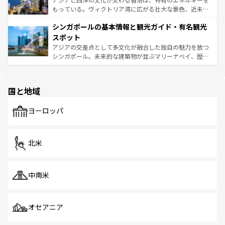
が旅行者を迎えてくれるので、きっと忘れられない旅にな
いビーチでリゾート気分を楽しむことができる。タイ料理
もっている。ヴィクトリア湾に広がる壮大な景色、近未来
るはずだ。 なお、新着のベトナム情報は
コンテンツ一覧
を
は世界的に有名で、屋台から高級レストランまで味覚を刺
的なアートスポット、そして歴史と現代が融合した町並
参照してほしい。
シンガポールの基本情報と観光ガイド・有名観光
激する。気候は一年中温暖で、どの季節にも異なる楽しみ
み、どこを訪れても感動するはず。観光スポットが密集し
が待っている。親しみやすいタイの人々、仏教を中心とし
ており、効率よく見どころを回れるのも魅力。息をのむよ
スポット
た文化、そして多様な観光資源が、訪れる旅人を魅了し続
うな絶景から文化的な体験まで、香港を存分に楽しみ尽く
アジアの交差点として多文化が融合した独自の魅力を放つ
ける。 なお、新着のタイ情報は
コンテンツ一覧
を参照して
そう。 なお、新着の香港情報は
コンテンツ一覧
を参照して
シンガポール。未来的な建築物が並ぶマリーナベイ、歴史
ほしい。
ほしい。
と伝統を感じられるエスニックタウン、多数の緑豊かな公
園や自然保護区など、自然が調和した近代的な景観と文化
の多様性あふれるカラフルな町は、どこを歩いても新しい
国と地域
発見がある。さらに、治安のよさや充実した公共交通機関
も、旅行者にとっては魅力的なポイント。グルメも豊富
で、ホーカーズは地元の風情を楽しめる外せないスポット
ヨーロッパ
だ。訪れる人を飽きさせないシンガポールで、多様な魅力
を体感しよう。 なお、新着のシンガポール情報は
コンテン
ツ一覧
を参照してほしい。
北米
中南米
オセアニア