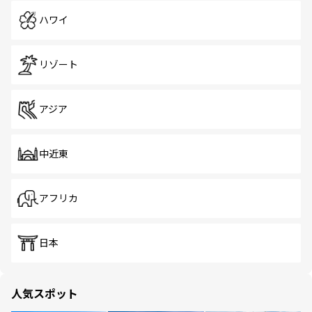
ハワイ
リゾート
アジア
中近東
アフリカ
日本
人気スポット