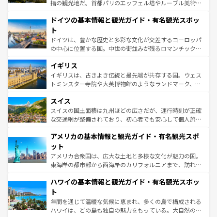
アートに溢れた街角から、地方では古代ローマ遺跡や中世
指の観光地だ。首都パリのエッフェル塔やルーブル美術館
の城塞都市、穏やかなビーチリゾートまで多彩な表情を見
といった象徴的なスポットから、田舎町の古風な美しさま
せる。地方によって風土や気候が異なるスペインはその個
ドイツの基本情報と観光ガイド・有名観光スポッ
で、幅広い魅力が詰まっている。華麗な宮殿、歴史的な大
性で訪れる人を魅了する。 なお、新着のスペイン情報は
コ
聖堂、美しいビーチ、そして豊かな自然が、訪れる者を心
ト
ンテンツ一覧
を参照してほしい。
から魅了する。また、フランスは美食の国としても知ら
ドイツは、豊かな歴史と多彩な文化が交差するヨーロッパ
れ、フランス料理はユネスコ無形文化遺産にも登録されて
の中心に位置する国。中世の街並みが残るロマンチック街
いる。シャンパンの発祥地であるランス、プロヴァンスの
道から、未来を先取りするようなモダンな都市まで多様な
香り高いラベンダー畑など、多彩な楽しみ方が可能だ。さ
イギリス
顔を持つこの国は、どこを歩いても飽きることがない。ベ
らに、パリ以外の地域にも魅力が溢れており、どの街角に
ルリンの文化的活気、バイエルン州のアルプスの絶景、そ
イギリスは、古きよき伝統と最先端が共存する国。ウェス
も豊かな歴史と文化が息づいている。パリ以外の個性あふ
してライン川沿いのワイン畑といった風景は必見。ビール
トミンスター寺院や大英博物館のようなランドマーク、歴
れる地方に足を運ぶとそれぞれで全く異なる文化を体験で
とソーセージを味わいながら地元の人と過ごす楽しい時間
史ある大学都市、美しい丘陵地帯や牧歌的な風景など、エ
きるだろう。 なお、新着のフランス情報は
コンテンツ一覧
スイス
は、お酒好きな人にはぜひ体験してほしい。 なお、新着の
リアごとに異なる魅力がある。また、優雅なアフタヌーン
を参照してほしい。
ドイツ情報は
コンテンツ一覧
を参照してほしい。
ティー、ビール好きにはたまらない英国パブ、サッカー観
スイスの国土面積は九州ほどの広さだが、運行時刻が正確
戦など、本場だからこそできる体験も豊富。イギリスを旅
な交通網が整備されており、初心者でも安心して個人旅行
して楽しみつくそう。 なお、新着のイギリス情報は
コンテ
を楽しめる。日本同様に時刻表どおりの旅が可能だ。中世
アメリカの基本情報と観光ガイド・有名観光スポ
ンツ一覧
を参照してほしい。
の建物がそのまま残る町や、スイスならではのユニークな
博物館もあり、アルプス観光だけでなく町歩きも満喫する
ット
ことができる。国民の所得が高いため物価も高いが、旅行
アメリカ合衆国は、広大な土地と多様な文化が魅力の国。
者向けの交通パス提供のサービスもあり、うまく活用すれ
東海岸の都市部から西海岸のカリフォルニアまで、訪れる
ば市内交通費無料で観光を楽しむこともできる。 なお、新
場所ごとに異なる風景と体験が待っている。ニューヨーク
着のスイス情報は
コンテンツ一覧
を参照してほしい。
ハワイの基本情報と観光ガイド・有名観光スポッ
のような巨大都市は、観光、ショッピング、エンターテイ
ンメントが詰まった刺激的なスポットだ。一方、アメリカ
ト
西部には大自然が広がり、グランドキャニオンやイエロー
年間を通じて温暖な気候に恵まれ、多くの島で構成される
ストーン国立公園といった絶景が堪能できる。さらに、南
ハワイは、どの島も独自の魅力をもっている。大自然の神
部のニューオーリンズでは、音楽と美食が融合した独特の