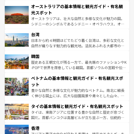
秘を感じたいなら、火山が生み出した壮大な景観を誇るハ
文化が魅力。旅行者はアメリカの各地域で異なる魅力を楽
オーストラリアの基本情報と観光ガイド・有名観
ワイ島は見逃せない。また、定番の観光地といえばオアフ
しみながら、その多様性と豊かな歴史を感じることができ
島だが、静かな自然を求めるならマウイ島やカウアイ島が
光スポット
るだろう。車でのロードトリップや列車の旅も、アメリカ
おすすめ。エメラルドグリーンに輝く海をはじめ、豊かな
オーストラリアは、壮大な自然と多様な文化が魅力の国。
ならではの贅沢な旅のスタイルだ。 なお、新着のアメリカ
文化や歴史が息づいている。「アロハスピリット」と呼ば
シドニーのシンボルであるシドニー・オペラハウス、オー
情報は
コンテンツ一覧
を参照してほしい。
れるおもてなしの心で訪れる人々を迎えてくれるハワイの
ストラリア東海岸北部に広がる大サンゴ礁地帯グレートバ
人々、おいしいローカルフードやハワイアンミュージッ
台湾
リアリーフや大陸中央部にそびえるウルル（エアーズロッ
ク、伝統的なフラダンスなど、すべてがハワイの魅力を彩
ク）、タスマニアの美しい原生林やケアンズの熱帯雨林な
日本から約４時間ほどでたどり着く台湾は、多彩な文化と
っている。訪れるたびに新しい発見と感動が待っているハ
ど、見どころがたくさん。また、カフェやワイン、オージ
自然が織りなす魅力的な観光地。活気あふれる大都市の台
ワイを、存分に味わってほしい。 なお、新着のハワイ情報
ービーフなどの食文化も豊かで、美味しいものであふれて
北やノスタルジックな町並みが人気な九份（ジォウフェ
は
コンテンツ一覧
を参照してほしい。
韓国
いる。アクティビティも充実しており、サーフィンやダイ
ン）、静ひつな山岳地帯である台湾東部など、都市の喧騒
ビング、ハイキングなど、アウトドア好きにはたまらな
と山間の静けさが共存しており、訪れる人に新しい発見と
歴史ある王朝文化が残る一方で、最先端のファッションやK
い。オーストラリアの多彩な魅力を存分に味わいつくそ
驚きをもたらしてくれる。また、奥深い台湾の食文化も魅
-POPで世界を席巻している韓国。首都ソウルの宮殿や伝統
う。 なお、新着のオーストラリア情報は
コンテンツ一覧
を
力で、夜市などの屋台グルメから高級料理、ヘルシーで美
家屋が並ぶエリアでは韓国の歴史と文化に浸ることがで
参照してほしい。
ベトナムの基本情報と観光ガイド・有名観光スポ
容にもいいと評判のスイーツなど、バラエティ豊かな料理
き、地方に足を延ばせば四季折々の自然美を楽しむことが
が味わえる。 なお、新着の台湾情報は
コンテンツ一覧
を参
できる。そして、キムチや焼肉、絶品のストリートフード
ット
照してほしい。
まで、さまざまな韓国料理が待っている。夜には、韓国な
豊かな自然と多様な文化が魅力的なベトナム。南北に細長
らではのナイトライフも堪能できる。あたたかいホスピタ
く伸びる国土には、広大な田園風景や青々とした山々、世
リティに包まれながら、韓国の多彩な魅力を心ゆくまで味
界遺産に登録された壮大な自然景観が点在し、都市部では
わってみてほしい。 なお、新着の韓国情報は
コンテンツ一
タイの基本情報と観光ガイド・有名観光スポット
急速な発展と共に伝統が息づく。ハノイの古い町並みやホ
覧
を参照してほしい。
ーチミン市のフランス統治時代の建物も、独特の雰囲気を
タイは、東南アジアに位置する豊かな自然と歴史が息づく
醸し出している。また、バラエティの豊かさとおいしさで
国だ。首都バンコクは高層ビルが立ち並ぶ一方、伝統的な
世界中の食通を魅了してやまないベトナム料理も魅力のひ
寺院や市場がいたるところに点在し、古きよき文化と現代
香港
とつ。フォーやバインミー、ベトナムコーヒーなどは、ぜ
の活気が交差している。北部ではチェンマイなどの山岳地
ひ現地で味わいたい。どの地域を訪れてもあたたかい人々
帯で自然と触れ合い、南部ではプーケットやクラビの美し
アジアと西洋の文化が交わる香港は、特有のエネルギーを