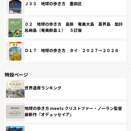
Ｊ３３ 地球の歩き方 墨田区
０２ 地球の歩き方 島旅 奄美大島 喜界島 加計
呂麻島（奄美群島１） ５訂版
Ｄ１７ 地球の歩き方 タイ ２０２７～２０２８
特設ページ
世界遺産ランキング
地球の歩き方 meets クリストファー・ノーラン監督
最新作『オデュッセイア』