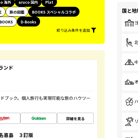
co 海外
aruco 国内
Plat
国と地
代
旅の図鑑
BOOKS スペシャルコラボ
BOOKS
D-Books
絞り込み条件を追加
ランド
イドブック。個人旅行も実現可能な旅のハウツー
詳細を見る
名喜島 ３訂版