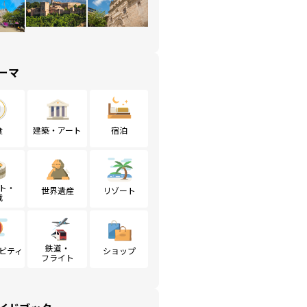
ーマ
食
建築・アート
宿泊
ト・
世界遺産
リゾート
戦
鉄道・
ビティ
ショップ
フライト