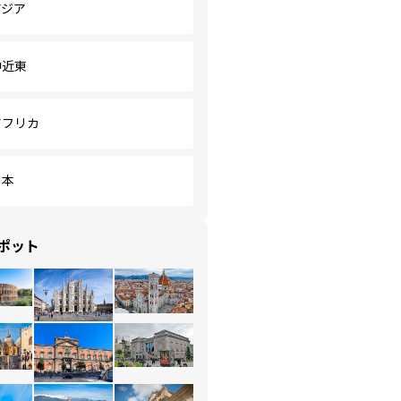
アジア
中近東
アフリカ
日本
ポット