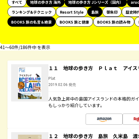
すべて
地球の歩き方 海外
地球の歩き方 Jシリーズ（国内）
aru
ランキング&テクニック
Resort Style
島旅
御朱印
歴史時
BOOKS 旅の名言＆絶景
BOOKS 旅と健康
BOOKS 旅の読み物
41〜60件/186件中 を表示
１１ 地球の歩き方 Ｐｌａｔ アイス
Plat
2019.02.06 発売
人気急上昇中の島国アイスランドの本格的ガ
もしっかり紹介しています。
１２ 地球の歩き方 島旅 久米島 渡