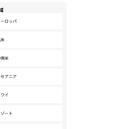
域
ヨーロッパ
北米
中南米
オセアニア
ハワイ
リゾート