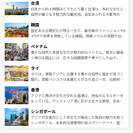
ならではの贅沢な旅のスタイルだ。 なお、新着のアメリカ
台湾
れるおもてなしの心で訪れる人々を迎えてくれるハワイの
リアリーフや大陸中央部にそびえるウルル（エアーズロッ
情報は
コンテンツ一覧
を参照してほしい。
人々、おいしいローカルフードやハワイアンミュージッ
ク）、タスマニアの美しい原生林やケアンズの熱帯雨林な
日本から約４時間ほどでたどり着く台湾は、多彩な文化と
ク、伝統的なフラダンスなど、すべてがハワイの魅力を彩
ど、見どころがたくさん。また、カフェやワイン、オージ
自然が織りなす魅力的な観光地。活気あふれる大都市の台
っている。訪れるたびに新しい発見と感動が待っているハ
ービーフなどの食文化も豊かで、美味しいものであふれて
北やノスタルジックな町並みが人気な九份（ジォウフェ
ワイを、存分に味わってほしい。 なお、新着のハワイ情報
韓国
いる。アクティビティも充実しており、サーフィンやダイ
ン）、静ひつな山岳地帯である台湾東部など、都市の喧騒
は
コンテンツ一覧
を参照してほしい。
ビング、ハイキングなど、アウトドア好きにはたまらな
と山間の静けさが共存しており、訪れる人に新しい発見と
歴史ある王朝文化が残る一方で、最先端のファッションやK
い。オーストラリアの多彩な魅力を存分に味わいつくそ
驚きをもたらしてくれる。また、奥深い台湾の食文化も魅
-POPで世界を席巻している韓国。首都ソウルの宮殿や伝統
う。 なお、新着のオーストラリア情報は
コンテンツ一覧
を
力で、夜市などの屋台グルメから高級料理、ヘルシーで美
家屋が並ぶエリアでは韓国の歴史と文化に浸ることがで
参照してほしい。
ベトナム
容にもいいと評判のスイーツなど、バラエティ豊かな料理
き、地方に足を延ばせば四季折々の自然美を楽しむことが
が味わえる。 なお、新着の台湾情報は
コンテンツ一覧
を参
できる。そして、キムチや焼肉、絶品のストリートフード
豊かな自然と多様な文化が魅力的なベトナム。南北に細長
照してほしい。
まで、さまざまな韓国料理が待っている。夜には、韓国な
く伸びる国土には、広大な田園風景や青々とした山々、世
らではのナイトライフも堪能できる。あたたかいホスピタ
界遺産に登録された壮大な自然景観が点在し、都市部では
タイ
リティに包まれながら、韓国の多彩な魅力を心ゆくまで味
急速な発展と共に伝統が息づく。ハノイの古い町並みやホ
わってみてほしい。 なお、新着の韓国情報は
コンテンツ一
ーチミン市のフランス統治時代の建物も、独特の雰囲気を
タイは、東南アジアに位置する豊かな自然と歴史が息づく
覧
を参照してほしい。
醸し出している。また、バラエティの豊かさとおいしさで
国だ。首都バンコクは高層ビルが立ち並ぶ一方、伝統的な
世界中の食通を魅了してやまないベトナム料理も魅力のひ
寺院や市場がいたるところに点在し、古きよき文化と現代
香港
とつ。フォーやバインミー、ベトナムコーヒーなどは、ぜ
の活気が交差している。北部ではチェンマイなどの山岳地
ひ現地で味わいたい。どの地域を訪れてもあたたかい人々
帯で自然と触れ合い、南部ではプーケットやクラビの美し
アジアと西洋の文化が交わる香港は、特有のエネルギーを
が旅行者を迎えてくれるので、きっと忘れられない旅にな
いビーチでリゾート気分を楽しむことができる。タイ料理
もっている。ヴィクトリア湾に広がる壮大な景色、近未来
るはずだ。 なお、新着のベトナム情報は
コンテンツ一覧
を
は世界的に有名で、屋台から高級レストランまで味覚を刺
的なアートスポット、そして歴史と現代が融合した町並
参照してほしい。
シンガポール
激する。気候は一年中温暖で、どの季節にも異なる楽しみ
み、どこを訪れても感動するはず。観光スポットが密集し
が待っている。親しみやすいタイの人々、仏教を中心とし
ており、効率よく見どころを回れるのも魅力。息をのむよ
アジアの交差点として多文化が融合した独自の魅力を放つ
た文化、そして多様な観光資源が、訪れる旅人を魅了し続
うな絶景から文化的な体験まで、香港を存分に楽しみ尽く
シンガポール。未来的な建築物が並ぶマリーナベイ、歴史
ける。 なお、新着のタイ情報は
コンテンツ一覧
を参照して
そう。 なお、新着の香港情報は
コンテンツ一覧
を参照して
と伝統を感じられるエスニックタウン、多数の緑豊かな公
ほしい。
ほしい。