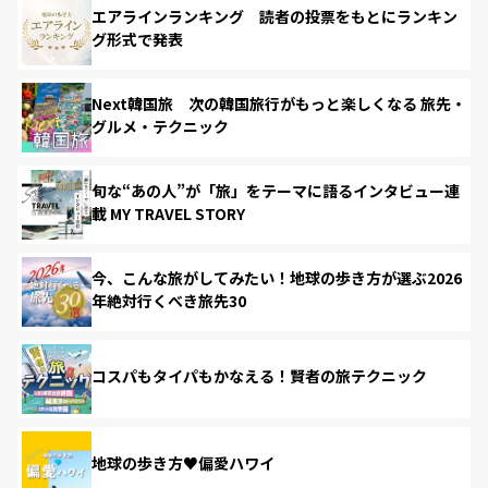
エアラインランキング 読者の投票をもとにランキン
グ形式で発表
Next韓国旅 次の韓国旅行がもっと楽しくなる 旅先・
グルメ・テクニック
旬な“あの人”が「旅」をテーマに語るインタビュー連
載 MY TRAVEL STORY
今、こんな旅がしてみたい！地球の歩き方が選ぶ2026
年絶対行くべき旅先30
コスパもタイパもかなえる！賢者の旅テクニック
地球の歩き方♥偏愛ハワイ