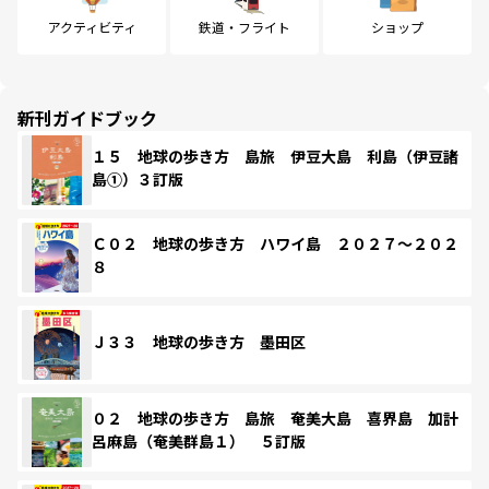
アクティビティ
鉄道・フライト
ショップ
新刊ガイドブック
１５ 地球の歩き方 島旅 伊豆大島 利島（伊豆諸
島①）３訂版
Ｃ０２ 地球の歩き方 ハワイ島 ２０２７～２０２
８
Ｊ３３ 地球の歩き方 墨田区
０２ 地球の歩き方 島旅 奄美大島 喜界島 加計
呂麻島（奄美群島１） ５訂版