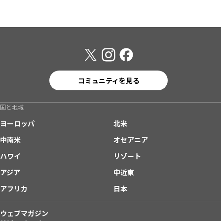
コミュニティを見る
国と地域
ヨーロッパ
北米
中南米
オセアニア
ハワイ
リゾート
アジア
中近東
アフリカ
日本
ウェブマガジン