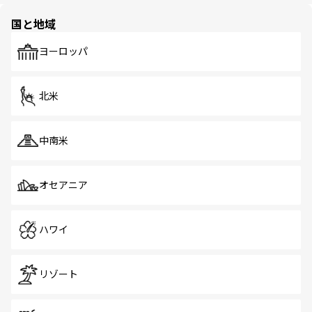
園や自然保護区など、自然が調和した近代的な景観と文化
の多様性あふれるカラフルな町は、どこを歩いても新しい
国と地域
発見がある。さらに、治安のよさや充実した公共交通機関
も、旅行者にとっては魅力的なポイント。グルメも豊富
で、ホーカーズは地元の風情を楽しめる外せないスポット
ヨーロッパ
だ。訪れる人を飽きさせないシンガポールで、多様な魅力
を体感しよう。 なお、新着のシンガポール情報は
コンテン
ツ一覧
を参照してほしい。
北米
中南米
オセアニア
ハワイ
リゾート