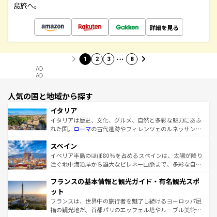
島旅へ。
詳細を見る
…
1
2
3
8
AD
AD
人気の国と地域から探す
イタリア
イタリアは歴史、文化、グルメ、自然と多彩な魅力にあふ
れた国。
ローマ
の古代遺跡やフィレンツェのルネッサンス
美術、ヴェネツィアの運河など、歴史あるスポットはもち
スペイン
ろん、トスカーナの美しい田園風景やアマルフィ海岸の絶
景など、自然景観も見逃せない。観光の合間には、本場の
イベリア半島のほぼ80％を占めるスペインは、太陽が降り
ピザやパスタなど、絶品のイタリア料理を堪能することも
注ぐ地中海沿岸から雄大なピレネー山脈まで、多彩な自然
できる。朝目覚めてから夜眠るまで、すべての瞬間を楽し
と文化が詰まったヨーロッパ屈指の旅行先だ。多様な地域
フランスの基本情報と観光ガイド・有名観光スポ
ませてくれるイタリアで、忘れられない旅をしてみよう！
文化が根付くこの国では、情熱的なフラメンコ、熱気あふ
なお、新着のイタリア情報は
コンテンツ一覧
を参照してほ
れる闘牛、そして美味しいタパスが生活の一部となってい
ット
しい。
る。首都マドリードの洗練された雰囲気や、バルセロナの
フランスは、世界中の旅行者を魅了し続けるヨーロッパ屈
アートに溢れた街角から、地方では古代ローマ遺跡や中世
指の観光地だ。首都パリのエッフェル塔やルーブル美術館
の城塞都市、穏やかなビーチリゾートまで多彩な表情を見