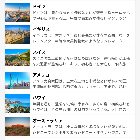
といった象徴的なスポットから、田舎町の古風な美しさま
せる。地方によって風土や気候が異なるスペインはその個
ドイツ
で、幅広い魅力が詰まっている。華麗な宮殿、歴史的な大
性で訪れる人を魅了する。 なお、新着のスペイン情報は
コ
聖堂、美しいビーチ、そして豊かな自然が、訪れる者を心
ドイツは、豊かな歴史と多彩な文化が交差するヨーロッパ
ンテンツ一覧
を参照してほしい。
から魅了する。また、フランスは美食の国としても知ら
の中心に位置する国。中世の街並みが残るロマンチック街
れ、フランス料理はユネスコ無形文化遺産にも登録されて
道から、未来を先取りするようなモダンな都市まで多様な
イギリス
いる。シャンパンの発祥地であるランス、プロヴァンスの
顔を持つこの国は、どこを歩いても飽きることがない。ベ
香り高いラベンダー畑など、多彩な楽しみ方が可能だ。さ
ルリンの文化的活気、バイエルン州のアルプスの絶景、そ
イギリスは、古きよき伝統と最先端が共存する国。ウェス
らに、パリ以外の地域にも魅力が溢れており、どの街角に
してライン川沿いのワイン畑といった風景は必見。ビール
トミンスター寺院や大英博物館のようなランドマーク、歴
も豊かな歴史と文化が息づいている。パリ以外の個性あふ
とソーセージを味わいながら地元の人と過ごす楽しい時間
史ある大学都市、美しい丘陵地帯や牧歌的な風景など、エ
れる地方に足を運ぶとそれぞれで全く異なる文化を体験で
スイス
は、お酒好きな人にはぜひ体験してほしい。 なお、新着の
リアごとに異なる魅力がある。また、優雅なアフタヌーン
きるだろう。 なお、新着のフランス情報は
コンテンツ一覧
ドイツ情報は
コンテンツ一覧
を参照してほしい。
ティー、ビール好きにはたまらない英国パブ、サッカー観
スイスの国土面積は九州ほどの広さだが、運行時刻が正確
を参照してほしい。
戦など、本場だからこそできる体験も豊富。イギリスを旅
な交通網が整備されており、初心者でも安心して個人旅行
して楽しみつくそう。 なお、新着のイギリス情報は
コンテ
を楽しめる。日本同様に時刻表どおりの旅が可能だ。中世
アメリカ
ンツ一覧
を参照してほしい。
の建物がそのまま残る町や、スイスならではのユニークな
博物館もあり、アルプス観光だけでなく町歩きも満喫する
アメリカ合衆国は、広大な土地と多様な文化が魅力の国。
ことができる。国民の所得が高いため物価も高いが、旅行
東海岸の都市部から西海岸のカリフォルニアまで、訪れる
者向けの交通パス提供のサービスもあり、うまく活用すれ
場所ごとに異なる風景と体験が待っている。ニューヨーク
ハワイ
ば市内交通費無料で観光を楽しむこともできる。 なお、新
のような巨大都市は、観光、ショッピング、エンターテイ
着のスイス情報は
コンテンツ一覧
を参照してほしい。
ンメントが詰まった刺激的なスポットだ。一方、アメリカ
年間を通じて温暖な気候に恵まれ、多くの島で構成される
西部には大自然が広がり、グランドキャニオンやイエロー
ハワイは、どの島も独自の魅力をもっている。大自然の神
ストーン国立公園といった絶景が堪能できる。さらに、南
秘を感じたいなら、火山が生み出した壮大な景観を誇るハ
オーストラリア
部のニューオーリンズでは、音楽と美食が融合した独特の
ワイ島は見逃せない。また、定番の観光地といえばオアフ
文化が魅力。旅行者はアメリカの各地域で異なる魅力を楽
島だが、静かな自然を求めるならマウイ島やカウアイ島が
オーストラリアは、壮大な自然と多様な文化が魅力の国。
しみながら、その多様性と豊かな歴史を感じることができ
おすすめ。エメラルドグリーンに輝く海をはじめ、豊かな
シドニーのシンボルであるシドニー・オペラハウス、オー
るだろう。車でのロードトリップや列車の旅も、アメリカ
文化や歴史が息づいている。「アロハスピリット」と呼ば
ストラリア東海岸北部に広がる大サンゴ礁地帯グレートバ