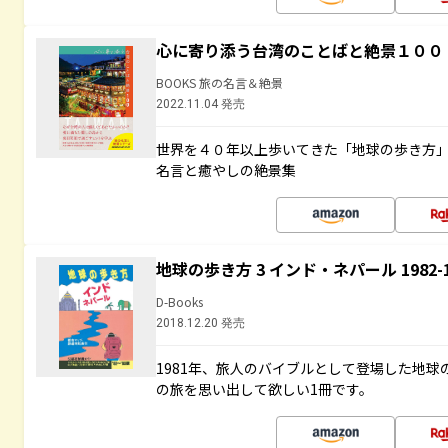
心に寄り添う台湾のことばと絶景１００
BOOKS 旅の名言＆絶景
2022.11.04 発売
世界を４０年以上歩いてきた「地球の歩き方
名言と癒やしの絶景集
地球の歩き方 3 インド・ネパール 1982
D-Books
2018.12.20 発売
1981年、旅人のバイブルとして登場した地
の旅を思い出して欲しい1冊です。