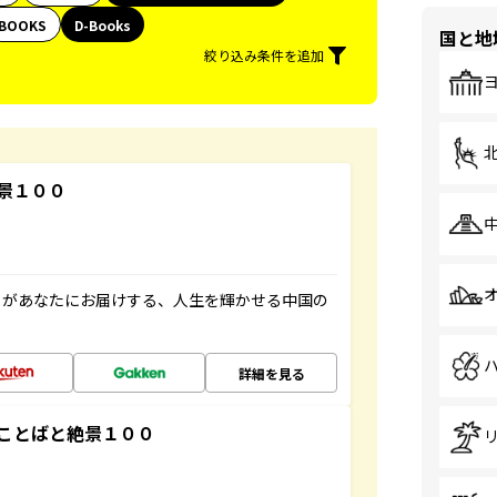
BOOKS
D-Books
国と地
絞り込み条件を追加
景１００
」があなたにお届けする、人生を輝かせる中国の
詳細を見る
ことばと絶景１００