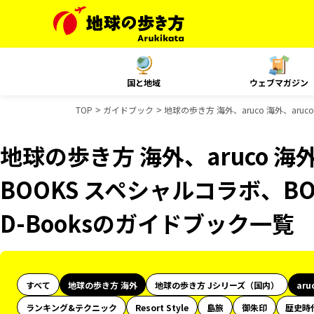
国と地域
ウェブマガジン
TOP
ガイドブック
地球の歩き方 海外、aruco 海外、aru
地球の歩き方 海外、aruco 海外、
BOOKS スペシャルコラボ、B
D-Booksのガイドブック一覧
すべて
地球の歩き方 海外
地球の歩き方 Jシリーズ（国内）
aru
ランキング&テクニック
Resort Style
島旅
御朱印
歴史時