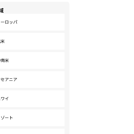
域
ヨーロッパ
北米
中南米
オセアニア
ハワイ
リゾート