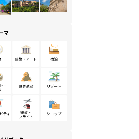
ーマ
食
建築・アート
宿泊
ト・
世界遺産
リゾート
戦
鉄道・
ビティ
ショップ
フライト