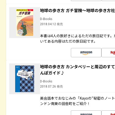
地球の歩き方 ガチ冒険～地球の歩き方
D-Books
2018.04.12 発売
本書は4人の旅好きによるただの旅日記です。
いてある内容はただの旅日記です。
地球の歩き方 カンタベリーと周辺のす
んぽガイド♪
D-Books
2018.07.26 発売
英会話本でおなじみの「Kayoの“秘密のノー
ンドン南東の田舎町をご紹介！