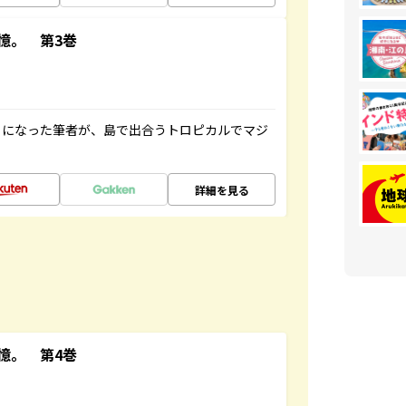
憶。 第3巻
とになった筆者が、島で出合うトロピカルでマジ
詳細を見る
憶。 第4巻