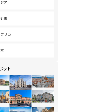
アジア
中近東
アフリカ
日本
ポット