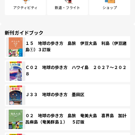
アクティビティ
鉄道・フライト
ショップ
新刊ガイドブック
１５ 地球の歩き方 島旅 伊豆大島 利島（伊豆諸
島①）３訂版
Ｃ０２ 地球の歩き方 ハワイ島 ２０２７～２０２
８
Ｊ３３ 地球の歩き方 墨田区
０２ 地球の歩き方 島旅 奄美大島 喜界島 加計
呂麻島（奄美群島１） ５訂版