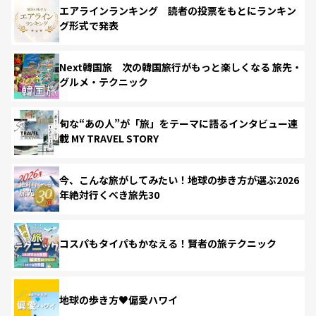
エアラインランキング 読者の投票をもとにランキン
グ形式で発表
Next韓国旅 次の韓国旅行がもっと楽しくなる 旅先・
グルメ・テクニック
旬な“あの人”が「旅」をテーマに語るインタビュー連
載 MY TRAVEL STORY
今、こんな旅がしてみたい！地球の歩き方が選ぶ2026
年絶対行くべき旅先30
コスパもタイパもかなえる！賢者の旅テクニック
地球の歩き方♥偏愛ハワイ