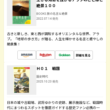
絶景１００
BOOKS 旅の名言＆絶景
2022.07.14 発売
古きと新しき、東と西が調和するオリエンタルな世界、アラ
ブ。「地球の歩き方」が贈る、人生を輝かせる名言と癒やしの
絶景集！
詳細を見る
Ｈ０１ 戦国
歴史時代
2025.10.23 発売
日本の城や古戦場、武将ゆかりの史跡、展示施設など、戦国時
代にまつわるスポットを徹底ガイドする歴史ファン必携の一