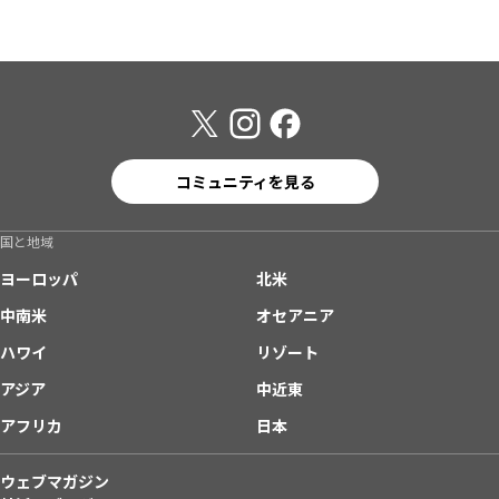
コミュニティを見る
国と地域
ヨーロッパ
北米
中南米
オセアニア
ハワイ
リゾート
アジア
中近東
アフリカ
日本
ウェブマガジン