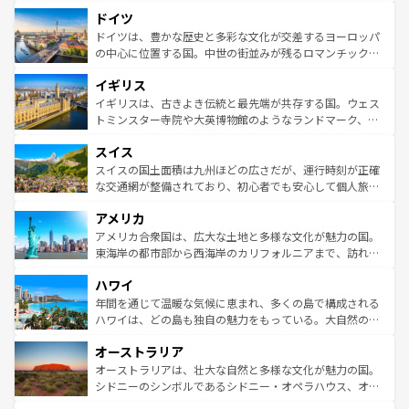
といった象徴的なスポットから、田舎町の古風な美しさま
せる。地方によって風土や気候が異なるスペインはその個
ドイツ
で、幅広い魅力が詰まっている。華麗な宮殿、歴史的な大
性で訪れる人を魅了する。 なお、新着のスペイン情報は
コ
聖堂、美しいビーチ、そして豊かな自然が、訪れる者を心
ドイツは、豊かな歴史と多彩な文化が交差するヨーロッパ
ンテンツ一覧
を参照してほしい。
から魅了する。また、フランスは美食の国としても知ら
の中心に位置する国。中世の街並みが残るロマンチック街
れ、フランス料理はユネスコ無形文化遺産にも登録されて
道から、未来を先取りするようなモダンな都市まで多様な
イギリス
いる。シャンパンの発祥地であるランス、プロヴァンスの
顔を持つこの国は、どこを歩いても飽きることがない。ベ
香り高いラベンダー畑など、多彩な楽しみ方が可能だ。さ
ルリンの文化的活気、バイエルン州のアルプスの絶景、そ
イギリスは、古きよき伝統と最先端が共存する国。ウェス
らに、パリ以外の地域にも魅力が溢れており、どの街角に
してライン川沿いのワイン畑といった風景は必見。ビール
トミンスター寺院や大英博物館のようなランドマーク、歴
も豊かな歴史と文化が息づいている。パリ以外の個性あふ
とソーセージを味わいながら地元の人と過ごす楽しい時間
史ある大学都市、美しい丘陵地帯や牧歌的な風景など、エ
れる地方に足を運ぶとそれぞれで全く異なる文化を体験で
スイス
は、お酒好きな人にはぜひ体験してほしい。 なお、新着の
リアごとに異なる魅力がある。また、優雅なアフタヌーン
きるだろう。 なお、新着のフランス情報は
コンテンツ一覧
ドイツ情報は
コンテンツ一覧
を参照してほしい。
ティー、ビール好きにはたまらない英国パブ、サッカー観
スイスの国土面積は九州ほどの広さだが、運行時刻が正確
を参照してほしい。
戦など、本場だからこそできる体験も豊富。イギリスを旅
な交通網が整備されており、初心者でも安心して個人旅行
して楽しみつくそう。 なお、新着のイギリス情報は
コンテ
を楽しめる。日本同様に時刻表どおりの旅が可能だ。中世
アメリカ
ンツ一覧
を参照してほしい。
の建物がそのまま残る町や、スイスならではのユニークな
博物館もあり、アルプス観光だけでなく町歩きも満喫する
アメリカ合衆国は、広大な土地と多様な文化が魅力の国。
ことができる。国民の所得が高いため物価も高いが、旅行
東海岸の都市部から西海岸のカリフォルニアまで、訪れる
者向けの交通パス提供のサービスもあり、うまく活用すれ
場所ごとに異なる風景と体験が待っている。ニューヨーク
ハワイ
ば市内交通費無料で観光を楽しむこともできる。 なお、新
のような巨大都市は、観光、ショッピング、エンターテイ
着のスイス情報は
コンテンツ一覧
を参照してほしい。
ンメントが詰まった刺激的なスポットだ。一方、アメリカ
年間を通じて温暖な気候に恵まれ、多くの島で構成される
西部には大自然が広がり、グランドキャニオンやイエロー
ハワイは、どの島も独自の魅力をもっている。大自然の神
ストーン国立公園といった絶景が堪能できる。さらに、南
秘を感じたいなら、火山が生み出した壮大な景観を誇るハ
オーストラリア
部のニューオーリンズでは、音楽と美食が融合した独特の
ワイ島は見逃せない。また、定番の観光地といえばオアフ
文化が魅力。旅行者はアメリカの各地域で異なる魅力を楽
島だが、静かな自然を求めるならマウイ島やカウアイ島が
オーストラリアは、壮大な自然と多様な文化が魅力の国。
しみながら、その多様性と豊かな歴史を感じることができ
おすすめ。エメラルドグリーンに輝く海をはじめ、豊かな
シドニーのシンボルであるシドニー・オペラハウス、オー
るだろう。車でのロードトリップや列車の旅も、アメリカ
文化や歴史が息づいている。「アロハスピリット」と呼ば
ストラリア東海岸北部に広がる大サンゴ礁地帯グレートバ