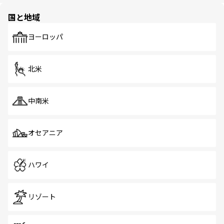
園や自然保護区など、自然が調和した近代的な景観と文化
の多様性あふれるカラフルな町は、どこを歩いても新しい
国と地域
発見がある。さらに、治安のよさや充実した公共交通機関
も、旅行者にとっては魅力的なポイント。グルメも豊富
で、ホーカーズは地元の風情を楽しめる外せないスポット
ヨーロッパ
だ。訪れる人を飽きさせないシンガポールで、多様な魅力
を体感しよう。 なお、新着のシンガポール情報は
コンテン
ツ一覧
を参照してほしい。
北米
中南米
オセアニア
ハワイ
リゾート