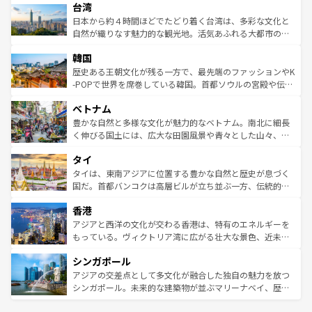
ならではの贅沢な旅のスタイルだ。 なお、新着のアメリカ
台湾
れるおもてなしの心で訪れる人々を迎えてくれるハワイの
リアリーフや大陸中央部にそびえるウルル（エアーズロッ
情報は
コンテンツ一覧
を参照してほしい。
人々、おいしいローカルフードやハワイアンミュージッ
ク）、タスマニアの美しい原生林やケアンズの熱帯雨林な
日本から約４時間ほどでたどり着く台湾は、多彩な文化と
ク、伝統的なフラダンスなど、すべてがハワイの魅力を彩
ど、見どころがたくさん。また、カフェやワイン、オージ
自然が織りなす魅力的な観光地。活気あふれる大都市の台
っている。訪れるたびに新しい発見と感動が待っているハ
ービーフなどの食文化も豊かで、美味しいものであふれて
北やノスタルジックな町並みが人気な九份（ジォウフェ
ワイを、存分に味わってほしい。 なお、新着のハワイ情報
韓国
いる。アクティビティも充実しており、サーフィンやダイ
ン）、静ひつな山岳地帯である台湾東部など、都市の喧騒
は
コンテンツ一覧
を参照してほしい。
ビング、ハイキングなど、アウトドア好きにはたまらな
と山間の静けさが共存しており、訪れる人に新しい発見と
歴史ある王朝文化が残る一方で、最先端のファッションやK
い。オーストラリアの多彩な魅力を存分に味わいつくそ
驚きをもたらしてくれる。また、奥深い台湾の食文化も魅
-POPで世界を席巻している韓国。首都ソウルの宮殿や伝統
う。 なお、新着のオーストラリア情報は
コンテンツ一覧
を
力で、夜市などの屋台グルメから高級料理、ヘルシーで美
家屋が並ぶエリアでは韓国の歴史と文化に浸ることがで
参照してほしい。
ベトナム
容にもいいと評判のスイーツなど、バラエティ豊かな料理
き、地方に足を延ばせば四季折々の自然美を楽しむことが
が味わえる。 なお、新着の台湾情報は
コンテンツ一覧
を参
できる。そして、キムチや焼肉、絶品のストリートフード
豊かな自然と多様な文化が魅力的なベトナム。南北に細長
照してほしい。
まで、さまざまな韓国料理が待っている。夜には、韓国な
く伸びる国土には、広大な田園風景や青々とした山々、世
らではのナイトライフも堪能できる。あたたかいホスピタ
界遺産に登録された壮大な自然景観が点在し、都市部では
タイ
リティに包まれながら、韓国の多彩な魅力を心ゆくまで味
急速な発展と共に伝統が息づく。ハノイの古い町並みやホ
わってみてほしい。 なお、新着の韓国情報は
コンテンツ一
ーチミン市のフランス統治時代の建物も、独特の雰囲気を
タイは、東南アジアに位置する豊かな自然と歴史が息づく
覧
を参照してほしい。
醸し出している。また、バラエティの豊かさとおいしさで
国だ。首都バンコクは高層ビルが立ち並ぶ一方、伝統的な
世界中の食通を魅了してやまないベトナム料理も魅力のひ
寺院や市場がいたるところに点在し、古きよき文化と現代
香港
とつ。フォーやバインミー、ベトナムコーヒーなどは、ぜ
の活気が交差している。北部ではチェンマイなどの山岳地
ひ現地で味わいたい。どの地域を訪れてもあたたかい人々
帯で自然と触れ合い、南部ではプーケットやクラビの美し
アジアと西洋の文化が交わる香港は、特有のエネルギーを
が旅行者を迎えてくれるので、きっと忘れられない旅にな
いビーチでリゾート気分を楽しむことができる。タイ料理
もっている。ヴィクトリア湾に広がる壮大な景色、近未来
るはずだ。 なお、新着のベトナム情報は
コンテンツ一覧
を
は世界的に有名で、屋台から高級レストランまで味覚を刺
的なアートスポット、そして歴史と現代が融合した町並
参照してほしい。
シンガポール
激する。気候は一年中温暖で、どの季節にも異なる楽しみ
み、どこを訪れても感動するはず。観光スポットが密集し
が待っている。親しみやすいタイの人々、仏教を中心とし
ており、効率よく見どころを回れるのも魅力。息をのむよ
アジアの交差点として多文化が融合した独自の魅力を放つ
た文化、そして多様な観光資源が、訪れる旅人を魅了し続
うな絶景から文化的な体験まで、香港を存分に楽しみ尽く
シンガポール。未来的な建築物が並ぶマリーナベイ、歴史
ける。 なお、新着のタイ情報は
コンテンツ一覧
を参照して
そう。 なお、新着の香港情報は
コンテンツ一覧
を参照して
と伝統を感じられるエスニックタウン、多数の緑豊かな公
ほしい。
ほしい。