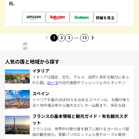
冊。
詳細を見る
…
1
2
3
13
AD
AD
人気の国と地域から探す
イタリア
イタリアは歴史、文化、グルメ、自然と多彩な魅力にあふ
れた国。
ローマ
の古代遺跡やフィレンツェのルネッサンス
美術、ヴェネツィアの運河など、歴史あるスポットはもち
スペイン
ろん、トスカーナの美しい田園風景やアマルフィ海岸の絶
景など、自然景観も見逃せない。観光の合間には、本場の
イベリア半島のほぼ80％を占めるスペインは、太陽が降り
ピザやパスタなど、絶品のイタリア料理を堪能することも
注ぐ地中海沿岸から雄大なピレネー山脈まで、多彩な自然
できる。朝目覚めてから夜眠るまで、すべての瞬間を楽し
と文化が詰まったヨーロッパ屈指の旅行先だ。多様な地域
フランスの基本情報と観光ガイド・有名観光スポ
ませてくれるイタリアで、忘れられない旅をしてみよう！
文化が根付くこの国では、情熱的なフラメンコ、熱気あふ
なお、新着のイタリア情報は
コンテンツ一覧
を参照してほ
れる闘牛、そして美味しいタパスが生活の一部となってい
ット
しい。
る。首都マドリードの洗練された雰囲気や、バルセロナの
フランスは、世界中の旅行者を魅了し続けるヨーロッパ屈
アートに溢れた街角から、地方では古代ローマ遺跡や中世
指の観光地だ。首都パリのエッフェル塔やルーブル美術館
の城塞都市、穏やかなビーチリゾートまで多彩な表情を見