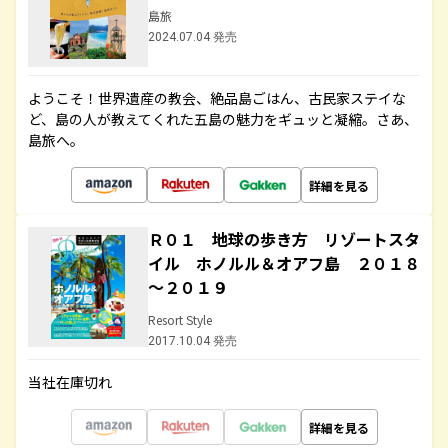
島旅
2024.07.04 発売
ようこそ！世界遺産の教会、絶品島ごはん、古民家ステイな
ど、島の人が教えてくれた五島の魅力をギュッと凝縮。さあ、
島旅へ。
詳細を見る
Ｒ０１ 地球の歩き方 リゾートスタ
イル ホノルル＆オアフ島 ２０１８
～２０１９
Resort Style
2017.10.04 発売
当社在庫切れ
詳細を見る