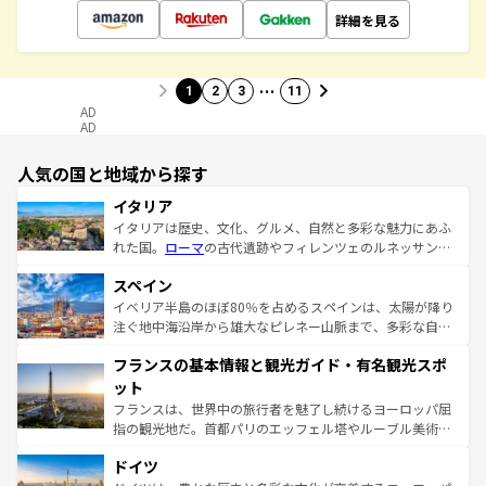
詳細を見る
…
1
2
3
11
AD
AD
人気の国と地域から探す
イタリア
イタリアは歴史、文化、グルメ、自然と多彩な魅力にあふ
れた国。
ローマ
の古代遺跡やフィレンツェのルネッサンス
美術、ヴェネツィアの運河など、歴史あるスポットはもち
スペイン
ろん、トスカーナの美しい田園風景やアマルフィ海岸の絶
景など、自然景観も見逃せない。観光の合間には、本場の
イベリア半島のほぼ80％を占めるスペインは、太陽が降り
ピザやパスタなど、絶品のイタリア料理を堪能することも
注ぐ地中海沿岸から雄大なピレネー山脈まで、多彩な自然
できる。朝目覚めてから夜眠るまで、すべての瞬間を楽し
と文化が詰まったヨーロッパ屈指の旅行先だ。多様な地域
フランスの基本情報と観光ガイド・有名観光スポ
ませてくれるイタリアで、忘れられない旅をしてみよう！
文化が根付くこの国では、情熱的なフラメンコ、熱気あふ
なお、新着のイタリア情報は
コンテンツ一覧
を参照してほ
れる闘牛、そして美味しいタパスが生活の一部となってい
ット
しい。
る。首都マドリードの洗練された雰囲気や、バルセロナの
フランスは、世界中の旅行者を魅了し続けるヨーロッパ屈
アートに溢れた街角から、地方では古代ローマ遺跡や中世
指の観光地だ。首都パリのエッフェル塔やルーブル美術館
の城塞都市、穏やかなビーチリゾートまで多彩な表情を見
といった象徴的なスポットから、田舎町の古風な美しさま
せる。地方によって風土や気候が異なるスペインはその個
ドイツ
で、幅広い魅力が詰まっている。華麗な宮殿、歴史的な大
性で訪れる人を魅了する。 なお、新着のスペイン情報は
コ