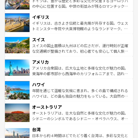
聖堂、美しいビーチ、そして豊かな自然が、訪れる者を心
ドイツは、豊かな歴史と多彩な文化が交差するヨーロッパ
ンテンツ一覧
を参照してほしい。
から魅了する。また、フランスは美食の国としても知ら
の中心に位置する国。中世の街並みが残るロマンチック街
れ、フランス料理はユネスコ無形文化遺産にも登録されて
道から、未来を先取りするようなモダンな都市まで多様な
イギリス
いる。シャンパンの発祥地であるランス、プロヴァンスの
顔を持つこの国は、どこを歩いても飽きることがない。ベ
香り高いラベンダー畑など、多彩な楽しみ方が可能だ。さ
ルリンの文化的活気、バイエルン州のアルプスの絶景、そ
イギリスは、古きよき伝統と最先端が共存する国。ウェス
らに、パリ以外の地域にも魅力が溢れており、どの街角に
してライン川沿いのワイン畑といった風景は必見。ビール
トミンスター寺院や大英博物館のようなランドマーク、歴
も豊かな歴史と文化が息づいている。パリ以外の個性あふ
とソーセージを味わいながら地元の人と過ごす楽しい時間
史ある大学都市、美しい丘陵地帯や牧歌的な風景など、エ
れる地方に足を運ぶとそれぞれで全く異なる文化を体験で
スイス
は、お酒好きな人にはぜひ体験してほしい。 なお、新着の
リアごとに異なる魅力がある。また、優雅なアフタヌーン
きるだろう。 なお、新着のフランス情報は
コンテンツ一覧
ドイツ情報は
コンテンツ一覧
を参照してほしい。
ティー、ビール好きにはたまらない英国パブ、サッカー観
スイスの国土面積は九州ほどの広さだが、運行時刻が正確
を参照してほしい。
戦など、本場だからこそできる体験も豊富。イギリスを旅
な交通網が整備されており、初心者でも安心して個人旅行
して楽しみつくそう。 なお、新着のイギリス情報は
コンテ
を楽しめる。日本同様に時刻表どおりの旅が可能だ。中世
アメリカ
ンツ一覧
を参照してほしい。
の建物がそのまま残る町や、スイスならではのユニークな
博物館もあり、アルプス観光だけでなく町歩きも満喫する
アメリカ合衆国は、広大な土地と多様な文化が魅力の国。
ことができる。国民の所得が高いため物価も高いが、旅行
東海岸の都市部から西海岸のカリフォルニアまで、訪れる
者向けの交通パス提供のサービスもあり、うまく活用すれ
場所ごとに異なる風景と体験が待っている。ニューヨーク
ハワイ
ば市内交通費無料で観光を楽しむこともできる。 なお、新
のような巨大都市は、観光、ショッピング、エンターテイ
着のスイス情報は
コンテンツ一覧
を参照してほしい。
ンメントが詰まった刺激的なスポットだ。一方、アメリカ
年間を通じて温暖な気候に恵まれ、多くの島で構成される
西部には大自然が広がり、グランドキャニオンやイエロー
ハワイは、どの島も独自の魅力をもっている。大自然の神
ストーン国立公園といった絶景が堪能できる。さらに、南
秘を感じたいなら、火山が生み出した壮大な景観を誇るハ
オーストラリア
部のニューオーリンズでは、音楽と美食が融合した独特の
ワイ島は見逃せない。また、定番の観光地といえばオアフ
文化が魅力。旅行者はアメリカの各地域で異なる魅力を楽
島だが、静かな自然を求めるならマウイ島やカウアイ島が
オーストラリアは、壮大な自然と多様な文化が魅力の国。
しみながら、その多様性と豊かな歴史を感じることができ
おすすめ。エメラルドグリーンに輝く海をはじめ、豊かな
シドニーのシンボルであるシドニー・オペラハウス、オー
るだろう。車でのロードトリップや列車の旅も、アメリカ
文化や歴史が息づいている。「アロハスピリット」と呼ば
ストラリア東海岸北部に広がる大サンゴ礁地帯グレートバ
ならではの贅沢な旅のスタイルだ。 なお、新着のアメリカ
台湾
れるおもてなしの心で訪れる人々を迎えてくれるハワイの
リアリーフや大陸中央部にそびえるウルル（エアーズロッ
情報は
コンテンツ一覧
を参照してほしい。
人々、おいしいローカルフードやハワイアンミュージッ
ク）、タスマニアの美しい原生林やケアンズの熱帯雨林な
日本から約４時間ほどでたどり着く台湾は、多彩な文化と