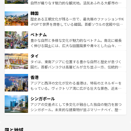
ク、伝統的なフラダンスなど、すべてがハワイの魅力を彩
ど、見どころがたくさん。また、カフェやワイン、オージ
自然が織りなす魅力的な観光地。活気あふれる大都市の台
っている。訪れるたびに新しい発見と感動が待っているハ
ービーフなどの食文化も豊かで、美味しいものであふれて
北やノスタルジックな町並みが人気な九份（ジォウフェ
ワイを、存分に味わってほしい。 なお、新着のハワイ情報
韓国
いる。アクティビティも充実しており、サーフィンやダイ
ン）、静ひつな山岳地帯である台湾東部など、都市の喧騒
は
コンテンツ一覧
を参照してほしい。
ビング、ハイキングなど、アウトドア好きにはたまらな
と山間の静けさが共存しており、訪れる人に新しい発見と
歴史ある王朝文化が残る一方で、最先端のファッションやK
い。オーストラリアの多彩な魅力を存分に味わいつくそ
驚きをもたらしてくれる。また、奥深い台湾の食文化も魅
-POPで世界を席巻している韓国。首都ソウルの宮殿や伝統
う。 なお、新着のオーストラリア情報は
コンテンツ一覧
を
力で、夜市などの屋台グルメから高級料理、ヘルシーで美
家屋が並ぶエリアでは韓国の歴史と文化に浸ることがで
参照してほしい。
ベトナム
容にもいいと評判のスイーツなど、バラエティ豊かな料理
き、地方に足を延ばせば四季折々の自然美を楽しむことが
が味わえる。 なお、新着の台湾情報は
コンテンツ一覧
を参
できる。そして、キムチや焼肉、絶品のストリートフード
豊かな自然と多様な文化が魅力的なベトナム。南北に細長
照してほしい。
まで、さまざまな韓国料理が待っている。夜には、韓国な
く伸びる国土には、広大な田園風景や青々とした山々、世
らではのナイトライフも堪能できる。あたたかいホスピタ
界遺産に登録された壮大な自然景観が点在し、都市部では
タイ
リティに包まれながら、韓国の多彩な魅力を心ゆくまで味
急速な発展と共に伝統が息づく。ハノイの古い町並みやホ
わってみてほしい。 なお、新着の韓国情報は
コンテンツ一
ーチミン市のフランス統治時代の建物も、独特の雰囲気を
タイは、東南アジアに位置する豊かな自然と歴史が息づく
覧
を参照してほしい。
醸し出している。また、バラエティの豊かさとおいしさで
国だ。首都バンコクは高層ビルが立ち並ぶ一方、伝統的な
世界中の食通を魅了してやまないベトナム料理も魅力のひ
寺院や市場がいたるところに点在し、古きよき文化と現代
香港
とつ。フォーやバインミー、ベトナムコーヒーなどは、ぜ
の活気が交差している。北部ではチェンマイなどの山岳地
ひ現地で味わいたい。どの地域を訪れてもあたたかい人々
帯で自然と触れ合い、南部ではプーケットやクラビの美し
アジアと西洋の文化が交わる香港は、特有のエネルギーを
が旅行者を迎えてくれるので、きっと忘れられない旅にな
いビーチでリゾート気分を楽しむことができる。タイ料理
もっている。ヴィクトリア湾に広がる壮大な景色、近未来
るはずだ。 なお、新着のベトナム情報は
コンテンツ一覧
を
は世界的に有名で、屋台から高級レストランまで味覚を刺
的なアートスポット、そして歴史と現代が融合した町並
参照してほしい。
シンガポール
激する。気候は一年中温暖で、どの季節にも異なる楽しみ
み、どこを訪れても感動するはず。観光スポットが密集し
が待っている。親しみやすいタイの人々、仏教を中心とし
ており、効率よく見どころを回れるのも魅力。息をのむよ
アジアの交差点として多文化が融合した独自の魅力を放つ
た文化、そして多様な観光資源が、訪れる旅人を魅了し続
うな絶景から文化的な体験まで、香港を存分に楽しみ尽く
シンガポール。未来的な建築物が並ぶマリーナベイ、歴史
ける。 なお、新着のタイ情報は
コンテンツ一覧
を参照して
そう。 なお、新着の香港情報は
コンテンツ一覧
を参照して
と伝統を感じられるエスニックタウン、多数の緑豊かな公
ほしい。
ほしい。
園や自然保護区など、自然が調和した近代的な景観と文化
の多様性あふれるカラフルな町は、どこを歩いても新しい
国と地域
発見がある。さらに、治安のよさや充実した公共交通機関