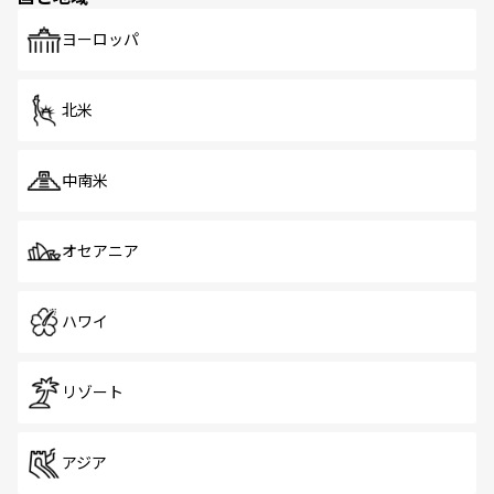
も、旅行者にとっては魅力的なポイント。グルメも豊富
で、ホーカーズは地元の風情を楽しめる外せないスポット
ヨーロッパ
だ。訪れる人を飽きさせないシンガポールで、多様な魅力
を体感しよう。 なお、新着のシンガポール情報は
コンテン
ツ一覧
を参照してほしい。
北米
中南米
オセアニア
ハワイ
リゾート
アジア