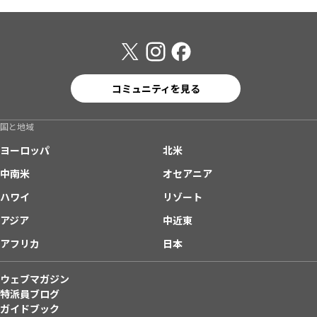
コミュニティを見る
国と地域
ヨーロッパ
北米
中南米
オセアニア
ハワイ
リゾート
アジア
中近東
アフリカ
日本
ウェブマガジン
特派員ブログ
ガイドブック