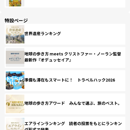
特設ページ
世界遺産ランキング
地球の歩き方 meets クリストファー・ノーラン監督
最新作『オデュッセイア』
準備も滞在もスマートに！ トラベルハック2026
地球の歩き方アワード みんなで選ぶ、旅のベスト。
エアラインランキング 読者の投票をもとにランキン
グ形式で発表