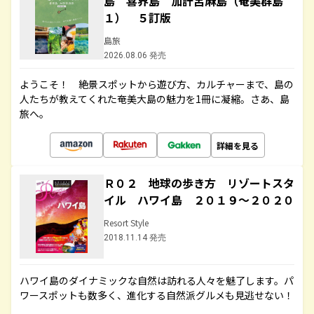
島 喜界島 加計呂麻島（奄美群島
１） ５訂版
島旅
2026.08.06 発売
ようこそ！ 絶景スポットから遊び方、カルチャーまで、島の
人たちが教えてくれた奄美大島の魅力を1冊に凝縮。さあ、島
旅へ。
詳細を見る
Ｒ０２ 地球の歩き方 リゾートスタ
イル ハワイ島 ２０１９～２０２０
Resort Style
2018.11.14 発売
ハワイ島のダイナミックな自然は訪れる人々を魅了します。パ
ワースポットも数多く、進化する自然派グルメも見逃せない！