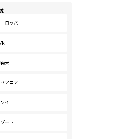
域
ヨーロッパ
北米
中南米
オセアニア
ハワイ
リゾート