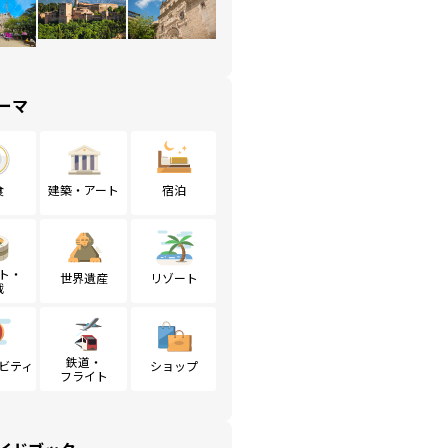
ーマ
食
建築・アート
宿泊
ト・
世界遺産
リゾート
戦
鉄道・
ビティ
ショップ
フライト