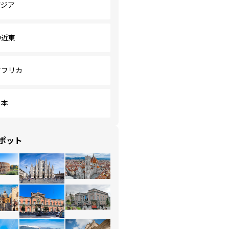
アジア
中近東
アフリカ
日本
ポット