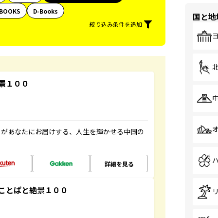
BOOKS
D-Books
国と地
絞り込み条件を追加
景１００
」があなたにお届けする、人生を輝かせる中国の
詳細を見る
ことばと絶景１００