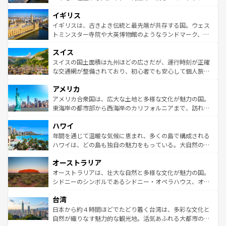
れ、フランス料理はユネスコ無形文化遺産にも登録されて
道から、未来を先取りするようなモダンな都市まで多様な
イギリス
いる。シャンパンの発祥地であるランス、プロヴァンスの
顔を持つこの国は、どこを歩いても飽きることがない。ベ
香り高いラベンダー畑など、多彩な楽しみ方が可能だ。さ
ルリンの文化的活気、バイエルン州のアルプスの絶景、そ
イギリスは、古きよき伝統と最先端が共存する国。ウェス
らに、パリ以外の地域にも魅力が溢れており、どの街角に
してライン川沿いのワイン畑といった風景は必見。ビール
トミンスター寺院や大英博物館のようなランドマーク、歴
も豊かな歴史と文化が息づいている。パリ以外の個性あふ
とソーセージを味わいながら地元の人と過ごす楽しい時間
史ある大学都市、美しい丘陵地帯や牧歌的な風景など、エ
れる地方に足を運ぶとそれぞれで全く異なる文化を体験で
スイス
は、お酒好きな人にはぜひ体験してほしい。 なお、新着の
リアごとに異なる魅力がある。また、優雅なアフタヌーン
きるだろう。 なお、新着のフランス情報は
コンテンツ一覧
ドイツ情報は
コンテンツ一覧
を参照してほしい。
ティー、ビール好きにはたまらない英国パブ、サッカー観
スイスの国土面積は九州ほどの広さだが、運行時刻が正確
を参照してほしい。
戦など、本場だからこそできる体験も豊富。イギリスを旅
な交通網が整備されており、初心者でも安心して個人旅行
して楽しみつくそう。 なお、新着のイギリス情報は
コンテ
を楽しめる。日本同様に時刻表どおりの旅が可能だ。中世
アメリカ
ンツ一覧
を参照してほしい。
の建物がそのまま残る町や、スイスならではのユニークな
博物館もあり、アルプス観光だけでなく町歩きも満喫する
アメリカ合衆国は、広大な土地と多様な文化が魅力の国。
ことができる。国民の所得が高いため物価も高いが、旅行
東海岸の都市部から西海岸のカリフォルニアまで、訪れる
者向けの交通パス提供のサービスもあり、うまく活用すれ
場所ごとに異なる風景と体験が待っている。ニューヨーク
ハワイ
ば市内交通費無料で観光を楽しむこともできる。 なお、新
のような巨大都市は、観光、ショッピング、エンターテイ
着のスイス情報は
コンテンツ一覧
を参照してほしい。
ンメントが詰まった刺激的なスポットだ。一方、アメリカ
年間を通じて温暖な気候に恵まれ、多くの島で構成される
西部には大自然が広がり、グランドキャニオンやイエロー
ハワイは、どの島も独自の魅力をもっている。大自然の神
ストーン国立公園といった絶景が堪能できる。さらに、南
秘を感じたいなら、火山が生み出した壮大な景観を誇るハ
オーストラリア
部のニューオーリンズでは、音楽と美食が融合した独特の
ワイ島は見逃せない。また、定番の観光地といえばオアフ
文化が魅力。旅行者はアメリカの各地域で異なる魅力を楽
島だが、静かな自然を求めるならマウイ島やカウアイ島が
オーストラリアは、壮大な自然と多様な文化が魅力の国。
しみながら、その多様性と豊かな歴史を感じることができ
おすすめ。エメラルドグリーンに輝く海をはじめ、豊かな
シドニーのシンボルであるシドニー・オペラハウス、オー
るだろう。車でのロードトリップや列車の旅も、アメリカ
文化や歴史が息づいている。「アロハスピリット」と呼ば
ストラリア東海岸北部に広がる大サンゴ礁地帯グレートバ
ならではの贅沢な旅のスタイルだ。 なお、新着のアメリカ
台湾
れるおもてなしの心で訪れる人々を迎えてくれるハワイの
リアリーフや大陸中央部にそびえるウルル（エアーズロッ
情報は
コンテンツ一覧
を参照してほしい。
人々、おいしいローカルフードやハワイアンミュージッ
ク）、タスマニアの美しい原生林やケアンズの熱帯雨林な
日本から約４時間ほどでたどり着く台湾は、多彩な文化と
ク、伝統的なフラダンスなど、すべてがハワイの魅力を彩
ど、見どころがたくさん。また、カフェやワイン、オージ
自然が織りなす魅力的な観光地。活気あふれる大都市の台