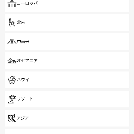
で、ホーカーズは地元の風情を楽しめる外せないスポット
ヨーロッパ
だ。訪れる人を飽きさせないシンガポールで、多様な魅力
を体感しよう。 なお、新着のシンガポール情報は
コンテン
ツ一覧
を参照してほしい。
北米
中南米
オセアニア
ハワイ
リゾート
アジア