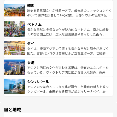
っている。訪れるたびに新しい発見と感動が待っているハ
ービーフなどの食文化も豊かで、美味しいものであふれて
北やノスタルジックな町並みが人気な九份（ジォウフェ
ワイを、存分に味わってほしい。 なお、新着のハワイ情報
韓国
いる。アクティビティも充実しており、サーフィンやダイ
ン）、静ひつな山岳地帯である台湾東部など、都市の喧騒
は
コンテンツ一覧
を参照してほしい。
ビング、ハイキングなど、アウトドア好きにはたまらな
と山間の静けさが共存しており、訪れる人に新しい発見と
歴史ある王朝文化が残る一方で、最先端のファッションやK
い。オーストラリアの多彩な魅力を存分に味わいつくそ
驚きをもたらしてくれる。また、奥深い台湾の食文化も魅
-POPで世界を席巻している韓国。首都ソウルの宮殿や伝統
う。 なお、新着のオーストラリア情報は
コンテンツ一覧
を
力で、夜市などの屋台グルメから高級料理、ヘルシーで美
家屋が並ぶエリアでは韓国の歴史と文化に浸ることがで
参照してほしい。
ベトナム
容にもいいと評判のスイーツなど、バラエティ豊かな料理
き、地方に足を延ばせば四季折々の自然美を楽しむことが
が味わえる。 なお、新着の台湾情報は
コンテンツ一覧
を参
できる。そして、キムチや焼肉、絶品のストリートフード
豊かな自然と多様な文化が魅力的なベトナム。南北に細長
照してほしい。
まで、さまざまな韓国料理が待っている。夜には、韓国な
く伸びる国土には、広大な田園風景や青々とした山々、世
らではのナイトライフも堪能できる。あたたかいホスピタ
界遺産に登録された壮大な自然景観が点在し、都市部では
タイ
リティに包まれながら、韓国の多彩な魅力を心ゆくまで味
急速な発展と共に伝統が息づく。ハノイの古い町並みやホ
わってみてほしい。 なお、新着の韓国情報は
コンテンツ一
ーチミン市のフランス統治時代の建物も、独特の雰囲気を
タイは、東南アジアに位置する豊かな自然と歴史が息づく
覧
を参照してほしい。
醸し出している。また、バラエティの豊かさとおいしさで
国だ。首都バンコクは高層ビルが立ち並ぶ一方、伝統的な
世界中の食通を魅了してやまないベトナム料理も魅力のひ
寺院や市場がいたるところに点在し、古きよき文化と現代
香港
とつ。フォーやバインミー、ベトナムコーヒーなどは、ぜ
の活気が交差している。北部ではチェンマイなどの山岳地
ひ現地で味わいたい。どの地域を訪れてもあたたかい人々
帯で自然と触れ合い、南部ではプーケットやクラビの美し
アジアと西洋の文化が交わる香港は、特有のエネルギーを
が旅行者を迎えてくれるので、きっと忘れられない旅にな
いビーチでリゾート気分を楽しむことができる。タイ料理
もっている。ヴィクトリア湾に広がる壮大な景色、近未来
るはずだ。 なお、新着のベトナム情報は
コンテンツ一覧
を
は世界的に有名で、屋台から高級レストランまで味覚を刺
的なアートスポット、そして歴史と現代が融合した町並
参照してほしい。
シンガポール
激する。気候は一年中温暖で、どの季節にも異なる楽しみ
み、どこを訪れても感動するはず。観光スポットが密集し
が待っている。親しみやすいタイの人々、仏教を中心とし
ており、効率よく見どころを回れるのも魅力。息をのむよ
アジアの交差点として多文化が融合した独自の魅力を放つ
た文化、そして多様な観光資源が、訪れる旅人を魅了し続
うな絶景から文化的な体験まで、香港を存分に楽しみ尽く
シンガポール。未来的な建築物が並ぶマリーナベイ、歴史
ける。 なお、新着のタイ情報は
コンテンツ一覧
を参照して
そう。 なお、新着の香港情報は
コンテンツ一覧
を参照して
と伝統を感じられるエスニックタウン、多数の緑豊かな公
ほしい。
ほしい。
園や自然保護区など、自然が調和した近代的な景観と文化
の多様性あふれるカラフルな町は、どこを歩いても新しい
国と地域
発見がある。さらに、治安のよさや充実した公共交通機関
も、旅行者にとっては魅力的なポイント。グルメも豊富