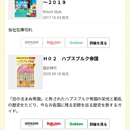
～２０１９
Resort Style
2017.10.04 発売
当社在庫切れ
詳細を見る
Ｈ０２ ハプスブルク帝国
歴史時代
2025.09.18 発売
「日の沈まぬ帝国」と称されたハプスブルク帝国の栄光と動乱
の歴史をたどり、今なお各国に残る史跡を巡る歴史を旅するガ
イド。
詳細を見る