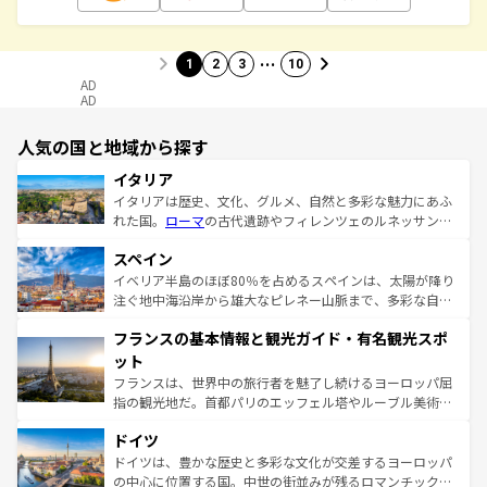
…
1
2
3
10
AD
AD
人気の国と地域から探す
イタリア
イタリアは歴史、文化、グルメ、自然と多彩な魅力にあふ
れた国。
ローマ
の古代遺跡やフィレンツェのルネッサンス
美術、ヴェネツィアの運河など、歴史あるスポットはもち
スペイン
ろん、トスカーナの美しい田園風景やアマルフィ海岸の絶
景など、自然景観も見逃せない。観光の合間には、本場の
イベリア半島のほぼ80％を占めるスペインは、太陽が降り
ピザやパスタなど、絶品のイタリア料理を堪能することも
注ぐ地中海沿岸から雄大なピレネー山脈まで、多彩な自然
できる。朝目覚めてから夜眠るまで、すべての瞬間を楽し
と文化が詰まったヨーロッパ屈指の旅行先だ。多様な地域
フランスの基本情報と観光ガイド・有名観光スポ
ませてくれるイタリアで、忘れられない旅をしてみよう！
文化が根付くこの国では、情熱的なフラメンコ、熱気あふ
なお、新着のイタリア情報は
コンテンツ一覧
を参照してほ
れる闘牛、そして美味しいタパスが生活の一部となってい
ット
しい。
る。首都マドリードの洗練された雰囲気や、バルセロナの
フランスは、世界中の旅行者を魅了し続けるヨーロッパ屈
アートに溢れた街角から、地方では古代ローマ遺跡や中世
指の観光地だ。首都パリのエッフェル塔やルーブル美術館
の城塞都市、穏やかなビーチリゾートまで多彩な表情を見
といった象徴的なスポットから、田舎町の古風な美しさま
せる。地方によって風土や気候が異なるスペインはその個
ドイツ
で、幅広い魅力が詰まっている。華麗な宮殿、歴史的な大
性で訪れる人を魅了する。 なお、新着のスペイン情報は
コ
聖堂、美しいビーチ、そして豊かな自然が、訪れる者を心
ドイツは、豊かな歴史と多彩な文化が交差するヨーロッパ
ンテンツ一覧
を参照してほしい。
から魅了する。また、フランスは美食の国としても知ら
の中心に位置する国。中世の街並みが残るロマンチック街