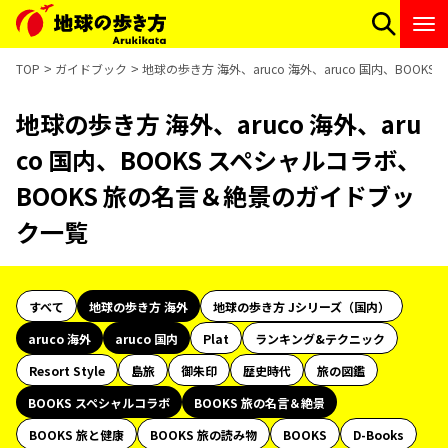
TOP
ガイドブック
地球の歩き方 海外、aruco 海外、aruco 国内、BOO
地球の歩き方 海外、aruco 海外、aru
co 国内、BOOKS スペシャルコラボ、
BOOKS 旅の名言＆絶景のガイドブッ
ク一覧
すべて
地球の歩き方 海外
地球の歩き方 Jシリーズ（国内）
aruco 海外
aruco 国内
Plat
ランキング&テクニック
Resort Style
島旅
御朱印
歴史時代
旅の図鑑
BOOKS スペシャルコラボ
BOOKS 旅の名言＆絶景
BOOKS 旅と健康
BOOKS 旅の読み物
BOOKS
D-Books