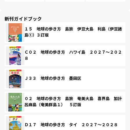
新刊ガイドブック
１５ 地球の歩き方 島旅 伊豆大島 利島（伊豆諸
島①）３訂版
Ｃ０２ 地球の歩き方 ハワイ島 ２０２７～２０２
８
Ｊ３３ 地球の歩き方 墨田区
０２ 地球の歩き方 島旅 奄美大島 喜界島 加計
呂麻島（奄美群島１） ５訂版
Ｄ１７ 地球の歩き方 タイ ２０２７～２０２８