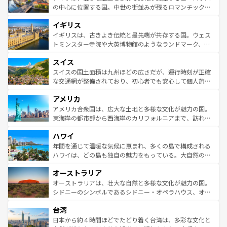
ンテンツ一覧
を参照してほしい。
から魅了する。また、フランスは美食の国としても知ら
の中心に位置する国。中世の街並みが残るロマンチック街
れ、フランス料理はユネスコ無形文化遺産にも登録されて
道から、未来を先取りするようなモダンな都市まで多様な
イギリス
いる。シャンパンの発祥地であるランス、プロヴァンスの
顔を持つこの国は、どこを歩いても飽きることがない。ベ
香り高いラベンダー畑など、多彩な楽しみ方が可能だ。さ
ルリンの文化的活気、バイエルン州のアルプスの絶景、そ
イギリスは、古きよき伝統と最先端が共存する国。ウェス
らに、パリ以外の地域にも魅力が溢れており、どの街角に
してライン川沿いのワイン畑といった風景は必見。ビール
トミンスター寺院や大英博物館のようなランドマーク、歴
も豊かな歴史と文化が息づいている。パリ以外の個性あふ
とソーセージを味わいながら地元の人と過ごす楽しい時間
史ある大学都市、美しい丘陵地帯や牧歌的な風景など、エ
れる地方に足を運ぶとそれぞれで全く異なる文化を体験で
スイス
は、お酒好きな人にはぜひ体験してほしい。 なお、新着の
リアごとに異なる魅力がある。また、優雅なアフタヌーン
きるだろう。 なお、新着のフランス情報は
コンテンツ一覧
ドイツ情報は
コンテンツ一覧
を参照してほしい。
ティー、ビール好きにはたまらない英国パブ、サッカー観
スイスの国土面積は九州ほどの広さだが、運行時刻が正確
を参照してほしい。
戦など、本場だからこそできる体験も豊富。イギリスを旅
な交通網が整備されており、初心者でも安心して個人旅行
して楽しみつくそう。 なお、新着のイギリス情報は
コンテ
を楽しめる。日本同様に時刻表どおりの旅が可能だ。中世
アメリカ
ンツ一覧
を参照してほしい。
の建物がそのまま残る町や、スイスならではのユニークな
博物館もあり、アルプス観光だけでなく町歩きも満喫する
アメリカ合衆国は、広大な土地と多様な文化が魅力の国。
ことができる。国民の所得が高いため物価も高いが、旅行
東海岸の都市部から西海岸のカリフォルニアまで、訪れる
者向けの交通パス提供のサービスもあり、うまく活用すれ
場所ごとに異なる風景と体験が待っている。ニューヨーク
ハワイ
ば市内交通費無料で観光を楽しむこともできる。 なお、新
のような巨大都市は、観光、ショッピング、エンターテイ
着のスイス情報は
コンテンツ一覧
を参照してほしい。
ンメントが詰まった刺激的なスポットだ。一方、アメリカ
年間を通じて温暖な気候に恵まれ、多くの島で構成される
西部には大自然が広がり、グランドキャニオンやイエロー
ハワイは、どの島も独自の魅力をもっている。大自然の神
ストーン国立公園といった絶景が堪能できる。さらに、南
秘を感じたいなら、火山が生み出した壮大な景観を誇るハ
オーストラリア
部のニューオーリンズでは、音楽と美食が融合した独特の
ワイ島は見逃せない。また、定番の観光地といえばオアフ
文化が魅力。旅行者はアメリカの各地域で異なる魅力を楽
島だが、静かな自然を求めるならマウイ島やカウアイ島が
オーストラリアは、壮大な自然と多様な文化が魅力の国。
しみながら、その多様性と豊かな歴史を感じることができ
おすすめ。エメラルドグリーンに輝く海をはじめ、豊かな
シドニーのシンボルであるシドニー・オペラハウス、オー
るだろう。車でのロードトリップや列車の旅も、アメリカ
文化や歴史が息づいている。「アロハスピリット」と呼ば
ストラリア東海岸北部に広がる大サンゴ礁地帯グレートバ
ならではの贅沢な旅のスタイルだ。 なお、新着のアメリカ
台湾
れるおもてなしの心で訪れる人々を迎えてくれるハワイの
リアリーフや大陸中央部にそびえるウルル（エアーズロッ
情報は
コンテンツ一覧
を参照してほしい。
人々、おいしいローカルフードやハワイアンミュージッ
ク）、タスマニアの美しい原生林やケアンズの熱帯雨林な
日本から約４時間ほどでたどり着く台湾は、多彩な文化と