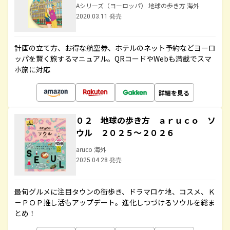
Aシリーズ（ヨーロッパ） 地球の歩き方 海外
2020.03.11 発売
計画の立て方、お得な航空券、ホテルのネット予約などヨーロ
ッパを賢く旅するマニュアル。QRコードやWebも満載でスマ
ホ旅に対応
詳細を見る
０２ 地球の歩き方 ａｒｕｃｏ ソ
ウル ２０２５～２０２６
aruco 海外
2025.04.28 発売
最旬グルメに注目タウンの街歩き、ドラマロケ地、コスメ、Ｋ
－ＰＯＰ推し活もアップデート。進化しつづけるソウルを総ま
とめ！