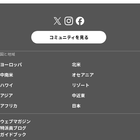
コミュニティを見る
国と地域
ヨーロッパ
北米
中南米
オセアニア
ハワイ
リゾート
アジア
中近東
アフリカ
日本
ウェブマガジン
特派員ブログ
ガイドブック