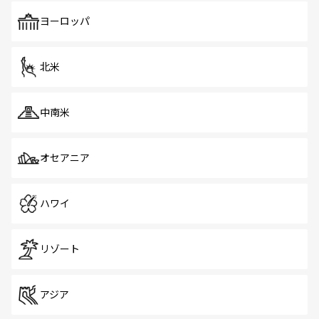
も、旅行者にとっては魅力的なポイント。グルメも豊富
で、ホーカーズは地元の風情を楽しめる外せないスポット
ヨーロッパ
だ。訪れる人を飽きさせないシンガポールで、多様な魅力
を体感しよう。 なお、新着のシンガポール情報は
コンテン
ツ一覧
を参照してほしい。
北米
中南米
オセアニア
ハワイ
リゾート
アジア