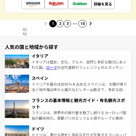
詳細を見る
…
1
2
3
10
AD
AD
人気の国と地域から探す
イタリア
イタリアは歴史、文化、グルメ、自然と多彩な魅力にあふ
れた国。
ローマ
の古代遺跡やフィレンツェのルネッサンス
美術、ヴェネツィアの運河など、歴史あるスポットはもち
スペイン
ろん、トスカーナの美しい田園風景やアマルフィ海岸の絶
景など、自然景観も見逃せない。観光の合間には、本場の
イベリア半島のほぼ80％を占めるスペインは、太陽が降り
ピザやパスタなど、絶品のイタリア料理を堪能することも
注ぐ地中海沿岸から雄大なピレネー山脈まで、多彩な自然
できる。朝目覚めてから夜眠るまで、すべての瞬間を楽し
と文化が詰まったヨーロッパ屈指の旅行先だ。多様な地域
フランスの基本情報と観光ガイド・有名観光スポ
ませてくれるイタリアで、忘れられない旅をしてみよう！
文化が根付くこの国では、情熱的なフラメンコ、熱気あふ
なお、新着のイタリア情報は
コンテンツ一覧
を参照してほ
れる闘牛、そして美味しいタパスが生活の一部となってい
ット
しい。
る。首都マドリードの洗練された雰囲気や、バルセロナの
フランスは、世界中の旅行者を魅了し続けるヨーロッパ屈
アートに溢れた街角から、地方では古代ローマ遺跡や中世
指の観光地だ。首都パリのエッフェル塔やルーブル美術館
の城塞都市、穏やかなビーチリゾートまで多彩な表情を見
といった象徴的なスポットから、田舎町の古風な美しさま
せる。地方によって風土や気候が異なるスペインはその個
ドイツ
で、幅広い魅力が詰まっている。華麗な宮殿、歴史的な大
性で訪れる人を魅了する。 なお、新着のスペイン情報は
コ
聖堂、美しいビーチ、そして豊かな自然が、訪れる者を心
ドイツは、豊かな歴史と多彩な文化が交差するヨーロッパ