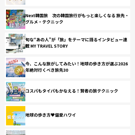
Next韓国旅 次の韓国旅行がもっと楽しくなる 旅先・
グルメ・テクニック
旬な“あの人”が「旅」をテーマに語るインタビュー連
載 MY TRAVEL STORY
今、こんな旅がしてみたい！地球の歩き方が選ぶ2026
年絶対行くべき旅先30
コスパもタイパもかなえる！賢者の旅テクニック
地球の歩き方♥偏愛ハワイ