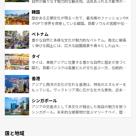
ク、伝統的なフラダンスなど、すべてがハワイの魅力を彩
ど、見どころがたくさん。また、カフェやワイン、オージ
自然が織りなす魅力的な観光地。活気あふれる大都市の台
っている。訪れるたびに新しい発見と感動が待っているハ
ービーフなどの食文化も豊かで、美味しいものであふれて
北やノスタルジックな町並みが人気な九份（ジォウフェ
ワイを、存分に味わってほしい。 なお、新着のハワイ情報
韓国
いる。アクティビティも充実しており、サーフィンやダイ
ン）、静ひつな山岳地帯である台湾東部など、都市の喧騒
は
コンテンツ一覧
を参照してほしい。
ビング、ハイキングなど、アウトドア好きにはたまらな
と山間の静けさが共存しており、訪れる人に新しい発見と
歴史ある王朝文化が残る一方で、最先端のファッションやK
い。オーストラリアの多彩な魅力を存分に味わいつくそ
驚きをもたらしてくれる。また、奥深い台湾の食文化も魅
-POPで世界を席巻している韓国。首都ソウルの宮殿や伝統
う。 なお、新着のオーストラリア情報は
コンテンツ一覧
を
力で、夜市などの屋台グルメから高級料理、ヘルシーで美
家屋が並ぶエリアでは韓国の歴史と文化に浸ることがで
参照してほしい。
ベトナム
容にもいいと評判のスイーツなど、バラエティ豊かな料理
き、地方に足を延ばせば四季折々の自然美を楽しむことが
が味わえる。 なお、新着の台湾情報は
コンテンツ一覧
を参
できる。そして、キムチや焼肉、絶品のストリートフード
豊かな自然と多様な文化が魅力的なベトナム。南北に細長
照してほしい。
まで、さまざまな韓国料理が待っている。夜には、韓国な
く伸びる国土には、広大な田園風景や青々とした山々、世
らではのナイトライフも堪能できる。あたたかいホスピタ
界遺産に登録された壮大な自然景観が点在し、都市部では
タイ
リティに包まれながら、韓国の多彩な魅力を心ゆくまで味
急速な発展と共に伝統が息づく。ハノイの古い町並みやホ
わってみてほしい。 なお、新着の韓国情報は
コンテンツ一
ーチミン市のフランス統治時代の建物も、独特の雰囲気を
タイは、東南アジアに位置する豊かな自然と歴史が息づく
覧
を参照してほしい。
醸し出している。また、バラエティの豊かさとおいしさで
国だ。首都バンコクは高層ビルが立ち並ぶ一方、伝統的な
世界中の食通を魅了してやまないベトナム料理も魅力のひ
寺院や市場がいたるところに点在し、古きよき文化と現代
香港
とつ。フォーやバインミー、ベトナムコーヒーなどは、ぜ
の活気が交差している。北部ではチェンマイなどの山岳地
ひ現地で味わいたい。どの地域を訪れてもあたたかい人々
帯で自然と触れ合い、南部ではプーケットやクラビの美し
アジアと西洋の文化が交わる香港は、特有のエネルギーを
が旅行者を迎えてくれるので、きっと忘れられない旅にな
いビーチでリゾート気分を楽しむことができる。タイ料理
もっている。ヴィクトリア湾に広がる壮大な景色、近未来
るはずだ。 なお、新着のベトナム情報は
コンテンツ一覧
を
は世界的に有名で、屋台から高級レストランまで味覚を刺
的なアートスポット、そして歴史と現代が融合した町並
参照してほしい。
シンガポール
激する。気候は一年中温暖で、どの季節にも異なる楽しみ
み、どこを訪れても感動するはず。観光スポットが密集し
が待っている。親しみやすいタイの人々、仏教を中心とし
ており、効率よく見どころを回れるのも魅力。息をのむよ
アジアの交差点として多文化が融合した独自の魅力を放つ
た文化、そして多様な観光資源が、訪れる旅人を魅了し続
うな絶景から文化的な体験まで、香港を存分に楽しみ尽く
シンガポール。未来的な建築物が並ぶマリーナベイ、歴史
ける。 なお、新着のタイ情報は
コンテンツ一覧
を参照して
そう。 なお、新着の香港情報は
コンテンツ一覧
を参照して
と伝統を感じられるエスニックタウン、多数の緑豊かな公
ほしい。
ほしい。
園や自然保護区など、自然が調和した近代的な景観と文化
の多様性あふれるカラフルな町は、どこを歩いても新しい
国と地域
発見がある。さらに、治安のよさや充実した公共交通機関