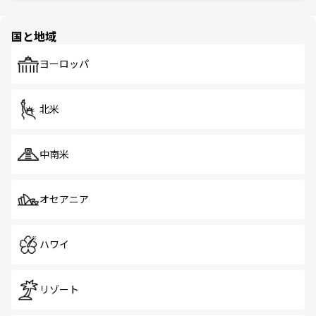
ほしい。
ほしい。
園や自然保護区など、自然が調和した近代的な景観と文化
の多様性あふれるカラフルな町は、どこを歩いても新しい
国と地域
発見がある。さらに、治安のよさや充実した公共交通機関
も、旅行者にとっては魅力的なポイント。グルメも豊富
で、ホーカーズは地元の風情を楽しめる外せないスポット
ヨーロッパ
だ。訪れる人を飽きさせないシンガポールで、多様な魅力
を体感しよう。 なお、新着のシンガポール情報は
コンテン
ツ一覧
を参照してほしい。
北米
中南米
オセアニア
ハワイ
リゾート