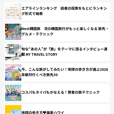
エアラインランキング 読者の投票をもとにランキン
グ形式で発表
Next韓国旅 次の韓国旅行がもっと楽しくなる 旅先・
グルメ・テクニック
旬な“あの人”が「旅」をテーマに語るインタビュー連
載 MY TRAVEL STORY
今、こんな旅がしてみたい！地球の歩き方が選ぶ2026
年絶対行くべき旅先30
コスパもタイパもかなえる！賢者の旅テクニック
地球の歩き方♥偏愛ハワイ