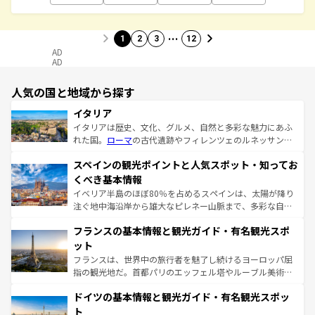
…
1
2
3
12
AD
AD
人気の国と地域から探す
イタリア
イタリアは歴史、文化、グルメ、自然と多彩な魅力にあふ
れた国。
ローマ
の古代遺跡やフィレンツェのルネッサンス
美術、ヴェネツィアの運河など、歴史あるスポットはもち
スペインの観光ポイントと人気スポット・知ってお
ろん、トスカーナの美しい田園風景やアマルフィ海岸の絶
景など、自然景観も見逃せない。観光の合間には、本場の
くべき基本情報
ピザやパスタなど、絶品のイタリア料理を堪能することも
イベリア半島のほぼ80％を占めるスペインは、太陽が降り
できる。朝目覚めてから夜眠るまで、すべての瞬間を楽し
注ぐ地中海沿岸から雄大なピレネー山脈まで、多彩な自然
ませてくれるイタリアで、忘れられない旅をしてみよう！
と文化が詰まったヨーロッパ屈指の旅行先だ。多様な地域
なお、新着のイタリア情報は
コンテンツ一覧
を参照してほ
フランスの基本情報と観光ガイド・有名観光スポ
文化が根付くこの国では、情熱的なフラメンコ、熱気あふ
しい。
れる闘牛、そして美味しいタパスが生活の一部となってい
ット
る。首都マドリードの洗練された雰囲気や、バルセロナの
フランスは、世界中の旅行者を魅了し続けるヨーロッパ屈
アートに溢れた街角から、地方では古代ローマ遺跡や中世
指の観光地だ。首都パリのエッフェル塔やルーブル美術館
の城塞都市、穏やかなビーチリゾートまで多彩な表情を見
といった象徴的なスポットから、田舎町の古風な美しさま
せる。地方によって風土や気候が異なるスペインはその個
ドイツの基本情報と観光ガイド・有名観光スポッ
で、幅広い魅力が詰まっている。華麗な宮殿、歴史的な大
性で訪れる人を魅了する。 なお、新着のスペイン情報は
コ
聖堂、美しいビーチ、そして豊かな自然が、訪れる者を心
ト