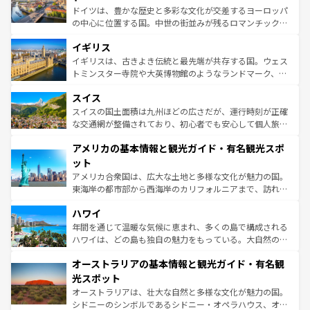
ンテンツ一覧
を参照してほしい。
から魅了する。また、フランスは美食の国としても知ら
ドイツは、豊かな歴史と多彩な文化が交差するヨーロッパ
れ、フランス料理はユネスコ無形文化遺産にも登録されて
の中心に位置する国。中世の街並みが残るロマンチック街
いる。シャンパンの発祥地であるランス、プロヴァンスの
道から、未来を先取りするようなモダンな都市まで多様な
香り高いラベンダー畑など、多彩な楽しみ方が可能だ。さ
イギリス
顔を持つこの国は、どこを歩いても飽きることがない。ベ
らに、パリ以外の地域にも魅力が溢れており、どの街角に
ルリンの文化的活気、バイエルン州のアルプスの絶景、そ
イギリスは、古きよき伝統と最先端が共存する国。ウェス
も豊かな歴史と文化が息づいている。パリ以外の個性あふ
してライン川沿いのワイン畑といった風景は必見。ビール
トミンスター寺院や大英博物館のようなランドマーク、歴
れる地方に足を運ぶとそれぞれで全く異なる文化を体験で
とソーセージを味わいながら地元の人と過ごす楽しい時間
史ある大学都市、美しい丘陵地帯や牧歌的な風景など、エ
きるだろう。 なお、新着のフランス情報は
コンテンツ一覧
スイス
は、お酒好きな人にはぜひ体験してほしい。 なお、新着の
リアごとに異なる魅力がある。また、優雅なアフタヌーン
を参照してほしい。
ドイツ情報は
コンテンツ一覧
を参照してほしい。
ティー、ビール好きにはたまらない英国パブ、サッカー観
スイスの国土面積は九州ほどの広さだが、運行時刻が正確
戦など、本場だからこそできる体験も豊富。イギリスを旅
な交通網が整備されており、初心者でも安心して個人旅行
して楽しみつくそう。 なお、新着のイギリス情報は
コンテ
を楽しめる。日本同様に時刻表どおりの旅が可能だ。中世
アメリカの基本情報と観光ガイド・有名観光スポ
ンツ一覧
を参照してほしい。
の建物がそのまま残る町や、スイスならではのユニークな
博物館もあり、アルプス観光だけでなく町歩きも満喫する
ット
ことができる。国民の所得が高いため物価も高いが、旅行
アメリカ合衆国は、広大な土地と多様な文化が魅力の国。
者向けの交通パス提供のサービスもあり、うまく活用すれ
東海岸の都市部から西海岸のカリフォルニアまで、訪れる
ば市内交通費無料で観光を楽しむこともできる。 なお、新
場所ごとに異なる風景と体験が待っている。ニューヨーク
着のスイス情報は
コンテンツ一覧
を参照してほしい。
ハワイ
のような巨大都市は、観光、ショッピング、エンターテイ
ンメントが詰まった刺激的なスポットだ。一方、アメリカ
年間を通じて温暖な気候に恵まれ、多くの島で構成される
西部には大自然が広がり、グランドキャニオンやイエロー
ハワイは、どの島も独自の魅力をもっている。大自然の神
ストーン国立公園といった絶景が堪能できる。さらに、南
秘を感じたいなら、火山が生み出した壮大な景観を誇るハ
オーストラリアの基本情報と観光ガイド・有名観
部のニューオーリンズでは、音楽と美食が融合した独特の
ワイ島は見逃せない。また、定番の観光地といえばオアフ
文化が魅力。旅行者はアメリカの各地域で異なる魅力を楽
島だが、静かな自然を求めるならマウイ島やカウアイ島が
光スポット
しみながら、その多様性と豊かな歴史を感じることができ
おすすめ。エメラルドグリーンに輝く海をはじめ、豊かな
オーストラリアは、壮大な自然と多様な文化が魅力の国。
るだろう。車でのロードトリップや列車の旅も、アメリカ
文化や歴史が息づいている。「アロハスピリット」と呼ば
シドニーのシンボルであるシドニー・オペラハウス、オー