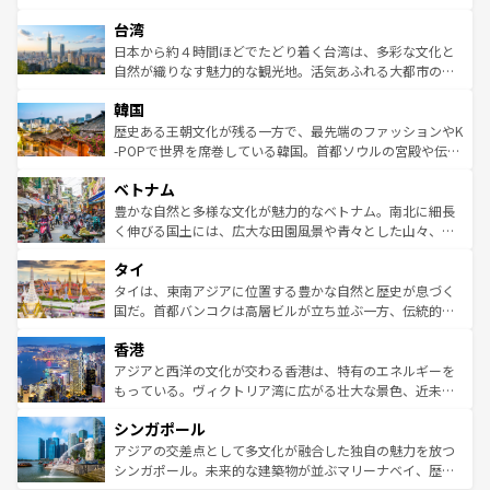
ならではの贅沢な旅のスタイルだ。 なお、新着のアメリカ
れるおもてなしの心で訪れる人々を迎えてくれるハワイの
ストラリア東海岸北部に広がる大サンゴ礁地帯グレートバ
情報は
コンテンツ一覧
を参照してほしい。
人々、おいしいローカルフードやハワイアンミュージッ
台湾
リアリーフや大陸中央部にそびえるウルル（エアーズロッ
ク、伝統的なフラダンスなど、すべてがハワイの魅力を彩
ク）、タスマニアの美しい原生林やケアンズの熱帯雨林な
日本から約４時間ほどでたどり着く台湾は、多彩な文化と
っている。訪れるたびに新しい発見と感動が待っているハ
ど、見どころがたくさん。また、カフェやワイン、オージ
自然が織りなす魅力的な観光地。活気あふれる大都市の台
ワイを、存分に味わってほしい。 なお、新着のハワイ情報
ービーフなどの食文化も豊かで、美味しいものであふれて
北やノスタルジックな町並みが人気な九份（ジォウフェ
は
コンテンツ一覧
を参照してほしい。
韓国
いる。アクティビティも充実しており、サーフィンやダイ
ン）、静ひつな山岳地帯である台湾東部など、都市の喧騒
ビング、ハイキングなど、アウトドア好きにはたまらな
と山間の静けさが共存しており、訪れる人に新しい発見と
歴史ある王朝文化が残る一方で、最先端のファッションやK
い。オーストラリアの多彩な魅力を存分に味わいつくそ
驚きをもたらしてくれる。また、奥深い台湾の食文化も魅
-POPで世界を席巻している韓国。首都ソウルの宮殿や伝統
う。 なお、新着のオーストラリア情報は
コンテンツ一覧
を
力で、夜市などの屋台グルメから高級料理、ヘルシーで美
家屋が並ぶエリアでは韓国の歴史と文化に浸ることがで
参照してほしい。
ベトナム
容にもいいと評判のスイーツなど、バラエティ豊かな料理
き、地方に足を延ばせば四季折々の自然美を楽しむことが
が味わえる。 なお、新着の台湾情報は
コンテンツ一覧
を参
できる。そして、キムチや焼肉、絶品のストリートフード
豊かな自然と多様な文化が魅力的なベトナム。南北に細長
照してほしい。
まで、さまざまな韓国料理が待っている。夜には、韓国な
く伸びる国土には、広大な田園風景や青々とした山々、世
らではのナイトライフも堪能できる。あたたかいホスピタ
界遺産に登録された壮大な自然景観が点在し、都市部では
タイ
リティに包まれながら、韓国の多彩な魅力を心ゆくまで味
急速な発展と共に伝統が息づく。ハノイの古い町並みやホ
わってみてほしい。 なお、新着の韓国情報は
コンテンツ一
ーチミン市のフランス統治時代の建物も、独特の雰囲気を
タイは、東南アジアに位置する豊かな自然と歴史が息づく
覧
を参照してほしい。
醸し出している。また、バラエティの豊かさとおいしさで
国だ。首都バンコクは高層ビルが立ち並ぶ一方、伝統的な
世界中の食通を魅了してやまないベトナム料理も魅力のひ
寺院や市場がいたるところに点在し、古きよき文化と現代
香港
とつ。フォーやバインミー、ベトナムコーヒーなどは、ぜ
の活気が交差している。北部ではチェンマイなどの山岳地
ひ現地で味わいたい。どの地域を訪れてもあたたかい人々
帯で自然と触れ合い、南部ではプーケットやクラビの美し
アジアと西洋の文化が交わる香港は、特有のエネルギーを
が旅行者を迎えてくれるので、きっと忘れられない旅にな
いビーチでリゾート気分を楽しむことができる。タイ料理
もっている。ヴィクトリア湾に広がる壮大な景色、近未来
るはずだ。 なお、新着のベトナム情報は
コンテンツ一覧
を
は世界的に有名で、屋台から高級レストランまで味覚を刺
的なアートスポット、そして歴史と現代が融合した町並
参照してほしい。
シンガポール
激する。気候は一年中温暖で、どの季節にも異なる楽しみ
み、どこを訪れても感動するはず。観光スポットが密集し
が待っている。親しみやすいタイの人々、仏教を中心とし
ており、効率よく見どころを回れるのも魅力。息をのむよ
アジアの交差点として多文化が融合した独自の魅力を放つ
た文化、そして多様な観光資源が、訪れる旅人を魅了し続
うな絶景から文化的な体験まで、香港を存分に楽しみ尽く
シンガポール。未来的な建築物が並ぶマリーナベイ、歴史
ける。 なお、新着のタイ情報は
コンテンツ一覧
を参照して
そう。 なお、新着の香港情報は
コンテンツ一覧
を参照して
と伝統を感じられるエスニックタウン、多数の緑豊かな公