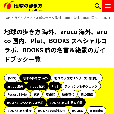
TOP
ガイドブック
地球の歩き方 海外、aruco 海外、aruco 国内、Pla
地球の歩き方 海外、aruco 海外、aru
co 国内、Plat、BOOKS スペシャルコ
ラボ、BOOKS 旅の名言＆絶景のガイ
ドブック一覧
すべて
地球の歩き方 海外
地球の歩き方 Jシリーズ（国内）
aruco 海外
aruco 国内
Plat
ランキング&テクニック
Resort Style
島旅
御朱印
歴史時代
旅の図鑑
BOOKS スペシャルコラボ
BOOKS 旅の名言＆絶景
BOOKS 旅と健康
BOOKS 旅の読み物
BOOKS
D-Books