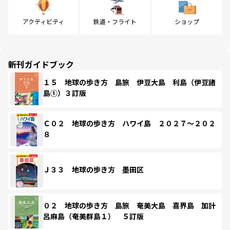
アクティビティ
鉄道・フライト
ショップ
新刊ガイドブック
１５ 地球の歩き方 島旅 伊豆大島 利島（伊豆諸
島①）３訂版
Ｃ０２ 地球の歩き方 ハワイ島 ２０２７～２０２
８
Ｊ３３ 地球の歩き方 墨田区
０２ 地球の歩き方 島旅 奄美大島 喜界島 加計
呂麻島（奄美群島１） ５訂版