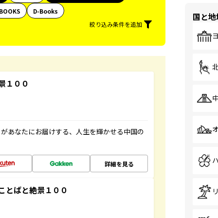
BOOKS
D-Books
国と地
絞り込み条件を追加
景１００
」があなたにお届けする、人生を輝かせる中国の
詳細を見る
ことばと絶景１００