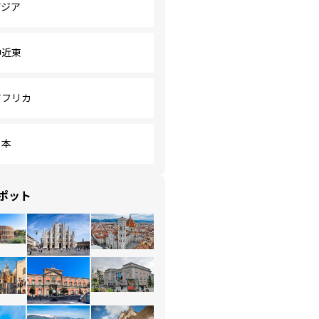
アジア
中近東
アフリカ
日本
ポット