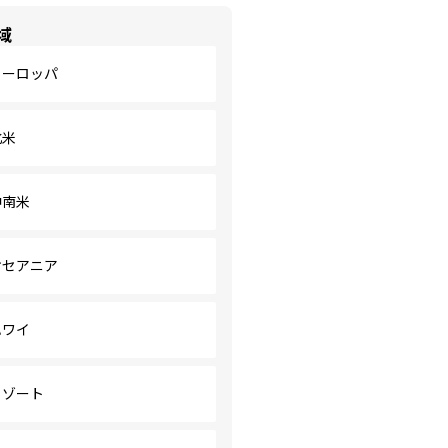
域
ヨーロッパ
北米
中南米
オセアニア
ハワイ
リゾート