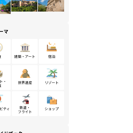
ーマ
食
建築・アート
宿泊
ト・
世界遺産
リゾート
戦
鉄道・
ビティ
ショップ
フライト