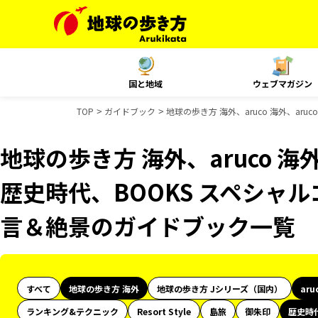
国と地域
ウェブマガジン
TOP
ガイドブック
地球の歩き方 海外、aruco 海外、ar
地球の歩き方 海外、aruco 海外、
歴史時代、BOOKS スペシャル
言＆絶景のガイドブック一覧
すべて
地球の歩き方 海外
地球の歩き方 Jシリーズ（国内）
aru
ランキング&テクニック
Resort Style
島旅
御朱印
歴史時