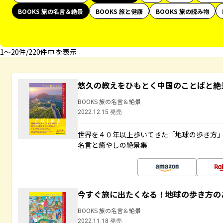
BOOKS 旅の名言＆絶景
BOOKS 旅と健康
BOOKS 旅の読み物
1〜20件/220件中 を表示
悠久の教えをひもとく中国のことばと絶
BOOKS 旅の名言＆絶景
2022.12.15 発売
世界を４０年以上歩いてきた「地球の歩き方
名言と癒やしの絶景集
今すぐ旅に出たくなる！地球の歩き方の
BOOKS 旅の名言＆絶景
2022.11.18 発売