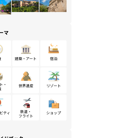
ーマ
食
建築・アート
宿泊
ト・
世界遺産
リゾート
戦
鉄道・
ビティ
ショップ
フライト