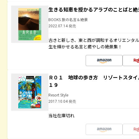
生きる知恵を授かるアラブのことばと絶
BOOKS 旅の名言＆絶景
2022.07.14 発売
古きと新しき、東と西が調和するオリエンタ
生を輝かせる名言と癒やしの絶景集！
Ｒ０１ 地球の歩き方 リゾートスタイ
１９
Resort Style
2017.10.04 発売
当社在庫切れ