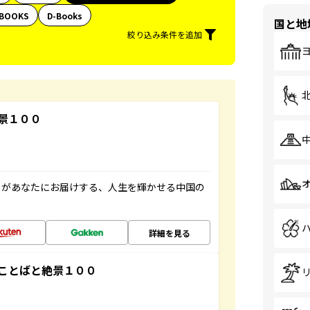
BOOKS
D-Books
国と地
絞り込み条件を追加
景１００
」があなたにお届けする、人生を輝かせる中国の
詳細を見る
ことばと絶景１００