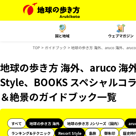
国と地域
ウェブマガジン
TOP
ガイドブック
地球の歩き方 海外、aruco 海外、aruc
地球の歩き方 海外、aruco 海外、
Style、BOOKS スペシャルコ
＆絶景のガイドブック一覧
すべて
地球の歩き方 海外
地球の歩き方 Jシリーズ（国内）
aru
ランキング&テクニック
Resort Style
島旅
御朱印
歴史時