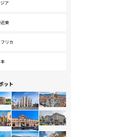
アジア
中近東
アフリカ
日本
ポット