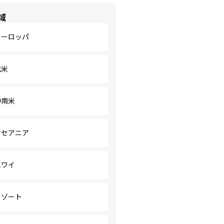
域
ヨーロッパ
北米
中南米
オセアニア
ハワイ
リゾート