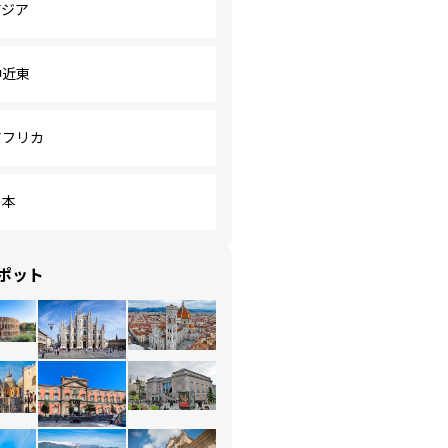
アジア
中近東
アフリカ
日本
ポット