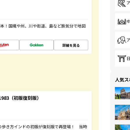
図本！国境や州、川や街道、島など旅気分で地図
詳細を見る
人気ス
-1983（初版復刻版）
球の歩き方インドの初版が復刻版で再登場！ 当時