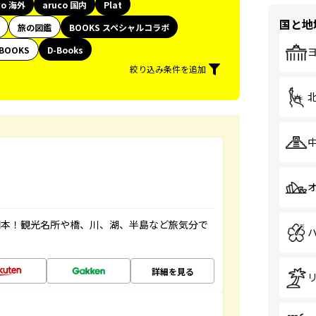
co 海外
aruco 国内
Plat
国と地
旅の図鑑
BOOKS スペシャルコラボ
BOOKS
D-Books
絞り込み条件を追加
図本！観光名所や橋、川、湖、半島など旅気分で
詳細を見る