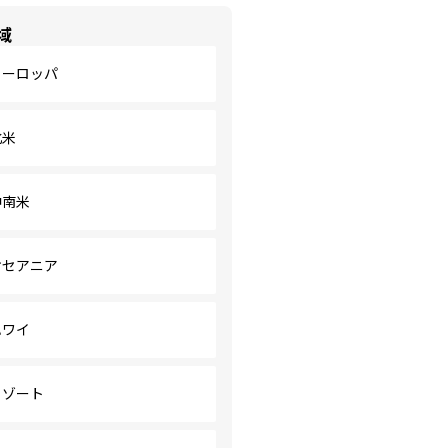
域
ヨーロッパ
北米
中南米
オセアニア
ハワイ
リゾート