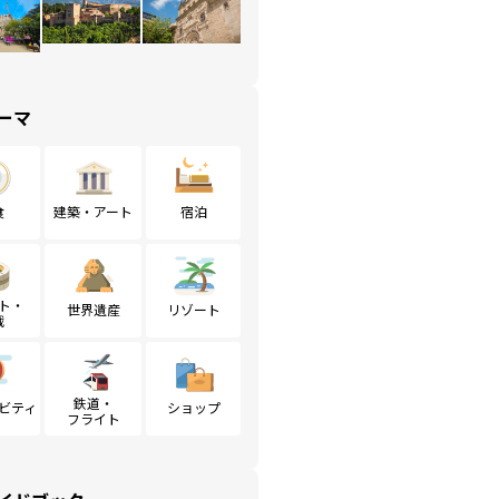
ーマ
食
建築・アート
宿泊
ト・
世界遺産
リゾート
戦
鉄道・
ビティ
ショップ
フライト