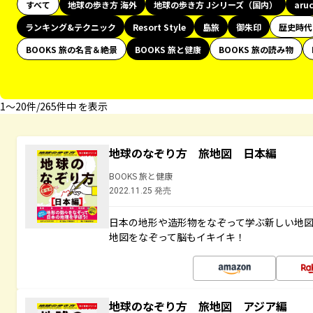
すべて
地球の歩き方 海外
地球の歩き方 Jシリーズ（国内）
aru
ランキング&テクニック
Resort Style
島旅
御朱印
歴史時代
BOOKS 旅の名言＆絶景
BOOKS 旅と健康
BOOKS 旅の読み物
1〜20件/265件中 を表示
地球のなぞり方 旅地図 日本編
BOOKS 旅と健康
2022.11.25 発売
日本の地形や造形物をなぞって学ぶ新しい地
地図をなぞって脳もイキイキ！
地球のなぞり方 旅地図 アジア編