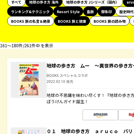
すべて
地球の歩き方 海外
地球の歩き方 Jシリーズ（国内）
aru
ランキング&テクニック
Resort Style
島旅
御朱印
歴史時代
BOOKS 旅の名言＆絶景
BOOKS 旅と健康
BOOKS 旅の読み物
161〜180件/261件中 を表示
地球の歩き方 ムー ～異世界の歩き方
BOOKS スペシャルコラボ
2022.02.10 発売
地球の不思議を味わい尽くす！『地球の歩き
ぼうけんガイド誕生！
０１ 地球の歩き方 ａｒｕｃｏ パリ