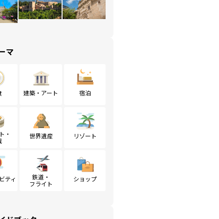
ーマ
食
建築・アート
宿泊
ト・
世界遺産
リゾート
戦
鉄道・
ビティ
ショップ
フライト