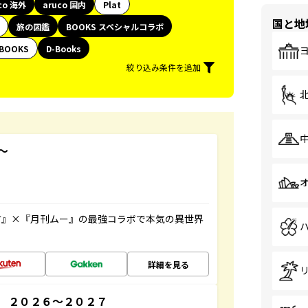
co 海外
aruco 国内
Plat
国と地
旅の図鑑
BOOKS スペシャルコラボ
BOOKS
D-Books
絞り込み条件を追加
～
方』×『月刊ムー』の最強コラボで本気の異世界
詳細を見る
 ２０２６～２０２７