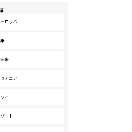
域
ヨーロッパ
北米
中南米
オセアニア
ハワイ
リゾート