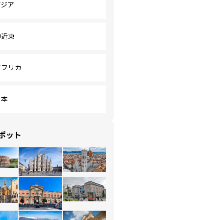
アジア
中近東
アフリカ
日本
ポット