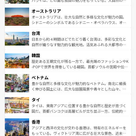
ハワイは、どの島も独自の魅力をもっている。大自然の神
ストーン国立公園といった絶景が堪能できる。さらに、南
秘を感じたいなら、火山が生み出した壮大な景観を誇るハ
オーストラリア
部のニューオーリンズでは、音楽と美食が融合した独特の
ワイ島は見逃せない。また、定番の観光地といえばオアフ
文化が魅力。旅行者はアメリカの各地域で異なる魅力を楽
島だが、静かな自然を求めるならマウイ島やカウアイ島が
オーストラリアは、壮大な自然と多様な文化が魅力の国。
しみながら、その多様性と豊かな歴史を感じることができ
おすすめ。エメラルドグリーンに輝く海をはじめ、豊かな
シドニーのシンボルであるシドニー・オペラハウス、オー
るだろう。車でのロードトリップや列車の旅も、アメリカ
文化や歴史が息づいている。「アロハスピリット」と呼ば
ストラリア東海岸北部に広がる大サンゴ礁地帯グレートバ
ならではの贅沢な旅のスタイルだ。 なお、新着のアメリカ
台湾
れるおもてなしの心で訪れる人々を迎えてくれるハワイの
リアリーフや大陸中央部にそびえるウルル（エアーズロッ
情報は
コンテンツ一覧
を参照してほしい。
人々、おいしいローカルフードやハワイアンミュージッ
ク）、タスマニアの美しい原生林やケアンズの熱帯雨林な
日本から約４時間ほどでたどり着く台湾は、多彩な文化と
ク、伝統的なフラダンスなど、すべてがハワイの魅力を彩
ど、見どころがたくさん。また、カフェやワイン、オージ
自然が織りなす魅力的な観光地。活気あふれる大都市の台
っている。訪れるたびに新しい発見と感動が待っているハ
ービーフなどの食文化も豊かで、美味しいものであふれて
北やノスタルジックな町並みが人気な九份（ジォウフェ
ワイを、存分に味わってほしい。 なお、新着のハワイ情報
韓国
いる。アクティビティも充実しており、サーフィンやダイ
ン）、静ひつな山岳地帯である台湾東部など、都市の喧騒
は
コンテンツ一覧
を参照してほしい。
ビング、ハイキングなど、アウトドア好きにはたまらな
と山間の静けさが共存しており、訪れる人に新しい発見と
歴史ある王朝文化が残る一方で、最先端のファッションやK
い。オーストラリアの多彩な魅力を存分に味わいつくそ
驚きをもたらしてくれる。また、奥深い台湾の食文化も魅
-POPで世界を席巻している韓国。首都ソウルの宮殿や伝統
う。 なお、新着のオーストラリア情報は
コンテンツ一覧
を
力で、夜市などの屋台グルメから高級料理、ヘルシーで美
家屋が並ぶエリアでは韓国の歴史と文化に浸ることがで
参照してほしい。
ベトナム
容にもいいと評判のスイーツなど、バラエティ豊かな料理
き、地方に足を延ばせば四季折々の自然美を楽しむことが
が味わえる。 なお、新着の台湾情報は
コンテンツ一覧
を参
できる。そして、キムチや焼肉、絶品のストリートフード
豊かな自然と多様な文化が魅力的なベトナム。南北に細長
照してほしい。
まで、さまざまな韓国料理が待っている。夜には、韓国な
く伸びる国土には、広大な田園風景や青々とした山々、世
らではのナイトライフも堪能できる。あたたかいホスピタ
界遺産に登録された壮大な自然景観が点在し、都市部では
タイ
リティに包まれながら、韓国の多彩な魅力を心ゆくまで味
急速な発展と共に伝統が息づく。ハノイの古い町並みやホ
わってみてほしい。 なお、新着の韓国情報は
コンテンツ一
ーチミン市のフランス統治時代の建物も、独特の雰囲気を
タイは、東南アジアに位置する豊かな自然と歴史が息づく
覧
を参照してほしい。
醸し出している。また、バラエティの豊かさとおいしさで
国だ。首都バンコクは高層ビルが立ち並ぶ一方、伝統的な
世界中の食通を魅了してやまないベトナム料理も魅力のひ
寺院や市場がいたるところに点在し、古きよき文化と現代
香港
とつ。フォーやバインミー、ベトナムコーヒーなどは、ぜ
の活気が交差している。北部ではチェンマイなどの山岳地
ひ現地で味わいたい。どの地域を訪れてもあたたかい人々
帯で自然と触れ合い、南部ではプーケットやクラビの美し
アジアと西洋の文化が交わる香港は、特有のエネルギーを
が旅行者を迎えてくれるので、きっと忘れられない旅にな
いビーチでリゾート気分を楽しむことができる。タイ料理
もっている。ヴィクトリア湾に広がる壮大な景色、近未来