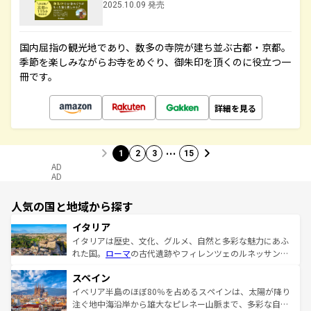
2025.10.09 発売
国内屈指の観光地であり、数多の寺院が建ち並ぶ古都・京都。
季節を楽しみながらお寺をめぐり、御朱印を頂くのに役立つ一
冊です。
詳細を見る
…
1
2
3
15
AD
AD
人気の国と地域から探す
イタリア
イタリアは歴史、文化、グルメ、自然と多彩な魅力にあふ
れた国。
ローマ
の古代遺跡やフィレンツェのルネッサンス
美術、ヴェネツィアの運河など、歴史あるスポットはもち
スペイン
ろん、トスカーナの美しい田園風景やアマルフィ海岸の絶
景など、自然景観も見逃せない。観光の合間には、本場の
イベリア半島のほぼ80％を占めるスペインは、太陽が降り
ピザやパスタなど、絶品のイタリア料理を堪能することも
注ぐ地中海沿岸から雄大なピレネー山脈まで、多彩な自然