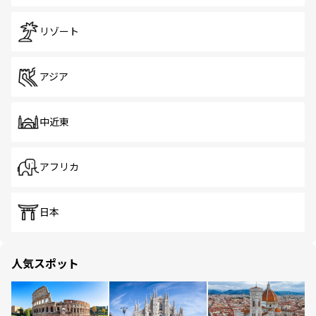
リゾート
アジア
中近東
アフリカ
日本
人気スポット