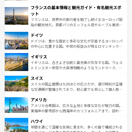
できる。朝目覚めてから夜眠るまで、すべての瞬間を楽し
と文化が詰まったヨーロッパ屈指の旅行先だ。多様な地域
フランスの基本情報と観光ガイド・有名観光スポ
ませてくれるイタリアで、忘れられない旅をしてみよう！
文化が根付くこの国では、情熱的なフラメンコ、熱気あふ
なお、新着のイタリア情報は
コンテンツ一覧
を参照してほ
れる闘牛、そして美味しいタパスが生活の一部となってい
ット
しい。
る。首都マドリードの洗練された雰囲気や、バルセロナの
フランスは、世界中の旅行者を魅了し続けるヨーロッパ屈
アートに溢れた街角から、地方では古代ローマ遺跡や中世
指の観光地だ。首都パリのエッフェル塔やルーブル美術館
の城塞都市、穏やかなビーチリゾートまで多彩な表情を見
といった象徴的なスポットから、田舎町の古風な美しさま
せる。地方によって風土や気候が異なるスペインはその個
ドイツ
で、幅広い魅力が詰まっている。華麗な宮殿、歴史的な大
性で訪れる人を魅了する。 なお、新着のスペイン情報は
コ
聖堂、美しいビーチ、そして豊かな自然が、訪れる者を心
ドイツは、豊かな歴史と多彩な文化が交差するヨーロッパ
ンテンツ一覧
を参照してほしい。
から魅了する。また、フランスは美食の国としても知ら
の中心に位置する国。中世の街並みが残るロマンチック街
れ、フランス料理はユネスコ無形文化遺産にも登録されて
道から、未来を先取りするようなモダンな都市まで多様な
イギリス
いる。シャンパンの発祥地であるランス、プロヴァンスの
顔を持つこの国は、どこを歩いても飽きることがない。ベ
香り高いラベンダー畑など、多彩な楽しみ方が可能だ。さ
ルリンの文化的活気、バイエルン州のアルプスの絶景、そ
イギリスは、古きよき伝統と最先端が共存する国。ウェス
らに、パリ以外の地域にも魅力が溢れており、どの街角に
してライン川沿いのワイン畑といった風景は必見。ビール
トミンスター寺院や大英博物館のようなランドマーク、歴
も豊かな歴史と文化が息づいている。パリ以外の個性あふ
とソーセージを味わいながら地元の人と過ごす楽しい時間
史ある大学都市、美しい丘陵地帯や牧歌的な風景など、エ
れる地方に足を運ぶとそれぞれで全く異なる文化を体験で
スイス
は、お酒好きな人にはぜひ体験してほしい。 なお、新着の
リアごとに異なる魅力がある。また、優雅なアフタヌーン
きるだろう。 なお、新着のフランス情報は
コンテンツ一覧
ドイツ情報は
コンテンツ一覧
を参照してほしい。
ティー、ビール好きにはたまらない英国パブ、サッカー観
スイスの国土面積は九州ほどの広さだが、運行時刻が正確
を参照してほしい。
戦など、本場だからこそできる体験も豊富。イギリスを旅
な交通網が整備されており、初心者でも安心して個人旅行
して楽しみつくそう。 なお、新着のイギリス情報は
コンテ
を楽しめる。日本同様に時刻表どおりの旅が可能だ。中世
アメリカ
ンツ一覧
を参照してほしい。
の建物がそのまま残る町や、スイスならではのユニークな
博物館もあり、アルプス観光だけでなく町歩きも満喫する
アメリカ合衆国は、広大な土地と多様な文化が魅力の国。
ことができる。国民の所得が高いため物価も高いが、旅行
東海岸の都市部から西海岸のカリフォルニアまで、訪れる
者向けの交通パス提供のサービスもあり、うまく活用すれ
場所ごとに異なる風景と体験が待っている。ニューヨーク
ハワイ
ば市内交通費無料で観光を楽しむこともできる。 なお、新
のような巨大都市は、観光、ショッピング、エンターテイ
着のスイス情報は
コンテンツ一覧
を参照してほしい。
ンメントが詰まった刺激的なスポットだ。一方、アメリカ
年間を通じて温暖な気候に恵まれ、多くの島で構成される
西部には大自然が広がり、グランドキャニオンやイエロー