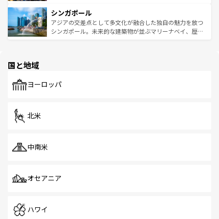
るはずだ。 なお、新着のベトナム情報は
コンテンツ一覧
を
は世界的に有名で、屋台から高級レストランまで味覚を刺
的なアートスポット、そして歴史と現代が融合した町並
参照してほしい。
シンガポール
激する。気候は一年中温暖で、どの季節にも異なる楽しみ
み、どこを訪れても感動するはず。観光スポットが密集し
が待っている。親しみやすいタイの人々、仏教を中心とし
ており、効率よく見どころを回れるのも魅力。息をのむよ
アジアの交差点として多文化が融合した独自の魅力を放つ
た文化、そして多様な観光資源が、訪れる旅人を魅了し続
うな絶景から文化的な体験まで、香港を存分に楽しみ尽く
シンガポール。未来的な建築物が並ぶマリーナベイ、歴史
ける。 なお、新着のタイ情報は
コンテンツ一覧
を参照して
そう。 なお、新着の香港情報は
コンテンツ一覧
を参照して
と伝統を感じられるエスニックタウン、多数の緑豊かな公
ほしい。
ほしい。
園や自然保護区など、自然が調和した近代的な景観と文化
の多様性あふれるカラフルな町は、どこを歩いても新しい
国と地域
発見がある。さらに、治安のよさや充実した公共交通機関
も、旅行者にとっては魅力的なポイント。グルメも豊富
で、ホーカーズは地元の風情を楽しめる外せないスポット
ヨーロッパ
だ。訪れる人を飽きさせないシンガポールで、多様な魅力
を体感しよう。 なお、新着のシンガポール情報は
コンテン
ツ一覧
を参照してほしい。
北米
中南米
オセアニア
ハワイ