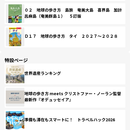
０２ 地球の歩き方 島旅 奄美大島 喜界島 加計
呂麻島（奄美群島１） ５訂版
Ｄ１７ 地球の歩き方 タイ ２０２７～２０２８
特設ページ
世界遺産ランキング
地球の歩き方 meets クリストファー・ノーラン監督
最新作『オデュッセイア』
準備も滞在もスマートに！ トラベルハック2026