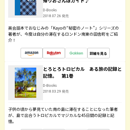
帰りおさんぽガイド♪
D-Books
2018.07.26 発売
英会話本でおなじみの「Kayoの“秘密のノート”」シリーズの
著者が、今度は自分の滞在するロンドン南東の田舎町をご紹
介！
詳細を見る
とろとろトロピカル ある旅の記録と
記憶。 第1巻
D-Books
2018.03.29 発売
子供の頃から夢見ていた南の島に滞在することになった筆者
が、島で出合うトロピカルでマジカルな45日間の記録と記
憶。