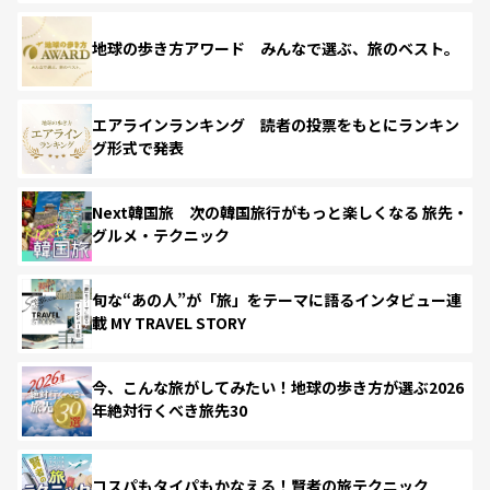
地球の歩き方アワード みんなで選ぶ、旅のベスト。
エアラインランキング 読者の投票をもとにランキン
グ形式で発表
Next韓国旅 次の韓国旅行がもっと楽しくなる 旅先・
グルメ・テクニック
旬な“あの人”が「旅」をテーマに語るインタビュー連
載 MY TRAVEL STORY
今、こんな旅がしてみたい！地球の歩き方が選ぶ2026
年絶対行くべき旅先30
コスパもタイパもかなえる！賢者の旅テクニック