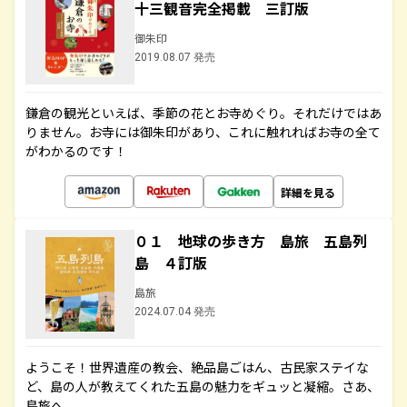
十三観音完全掲載 三訂版
御朱印
2019.08.07 発売
鎌倉の観光といえば、季節の花とお寺めぐり。それだけではあ
りません。お寺には御朱印があり、これに触れればお寺の全て
がわかるのです！
詳細を見る
０１ 地球の歩き方 島旅 五島列
島 ４訂版
島旅
2024.07.04 発売
ようこそ！世界遺産の教会、絶品島ごはん、古民家ステイな
ど、島の人が教えてくれた五島の魅力をギュッと凝縮。さあ、
島旅へ。