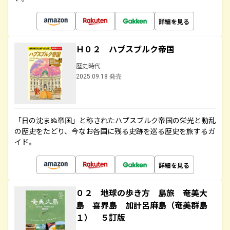
詳細を見る
Ｈ０２ ハプスブルク帝国
歴史時代
2025.09.18 発売
「日の沈まぬ帝国」と称されたハプスブルク帝国の栄光と動乱
の歴史をたどり、今なお各国に残る史跡を巡る歴史を旅するガ
イド。
詳細を見る
０２ 地球の歩き方 島旅 奄美大
島 喜界島 加計呂麻島（奄美群島
１） ５訂版