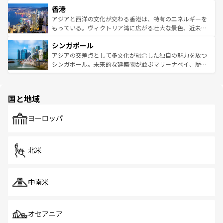
寺院や市場がいたるところに点在し、古きよき文化と現代
香港
とつ。フォーやバインミー、ベトナムコーヒーなどは、ぜ
の活気が交差している。北部ではチェンマイなどの山岳地
ひ現地で味わいたい。どの地域を訪れてもあたたかい人々
帯で自然と触れ合い、南部ではプーケットやクラビの美し
アジアと西洋の文化が交わる香港は、特有のエネルギーを
が旅行者を迎えてくれるので、きっと忘れられない旅にな
いビーチでリゾート気分を楽しむことができる。タイ料理
もっている。ヴィクトリア湾に広がる壮大な景色、近未来
るはずだ。 なお、新着のベトナム情報は
コンテンツ一覧
を
は世界的に有名で、屋台から高級レストランまで味覚を刺
的なアートスポット、そして歴史と現代が融合した町並
参照してほしい。
シンガポール
激する。気候は一年中温暖で、どの季節にも異なる楽しみ
み、どこを訪れても感動するはず。観光スポットが密集し
が待っている。親しみやすいタイの人々、仏教を中心とし
ており、効率よく見どころを回れるのも魅力。息をのむよ
アジアの交差点として多文化が融合した独自の魅力を放つ
た文化、そして多様な観光資源が、訪れる旅人を魅了し続
うな絶景から文化的な体験まで、香港を存分に楽しみ尽く
シンガポール。未来的な建築物が並ぶマリーナベイ、歴史
ける。 なお、新着のタイ情報は
コンテンツ一覧
を参照して
そう。 なお、新着の香港情報は
コンテンツ一覧
を参照して
と伝統を感じられるエスニックタウン、多数の緑豊かな公
ほしい。
ほしい。
園や自然保護区など、自然が調和した近代的な景観と文化
の多様性あふれるカラフルな町は、どこを歩いても新しい
国と地域
発見がある。さらに、治安のよさや充実した公共交通機関
も、旅行者にとっては魅力的なポイント。グルメも豊富
で、ホーカーズは地元の風情を楽しめる外せないスポット
ヨーロッパ
だ。訪れる人を飽きさせないシンガポールで、多様な魅力
を体感しよう。 なお、新着のシンガポール情報は
コンテン
ツ一覧
を参照してほしい。
北米
中南米
オセアニア