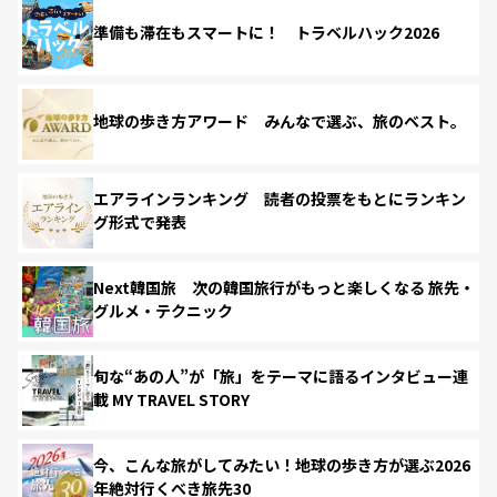
準備も滞在もスマートに！ トラベルハック2026
地球の歩き方アワード みんなで選ぶ、旅のベスト。
エアラインランキング 読者の投票をもとにランキン
グ形式で発表
Next韓国旅 次の韓国旅行がもっと楽しくなる 旅先・
グルメ・テクニック
旬な“あの人”が「旅」をテーマに語るインタビュー連
載 MY TRAVEL STORY
今、こんな旅がしてみたい！地球の歩き方が選ぶ2026
年絶対行くべき旅先30