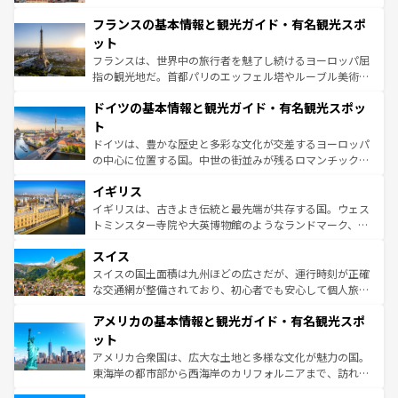
できる。朝目覚めてから夜眠るまで、すべての瞬間を楽し
と文化が詰まったヨーロッパ屈指の旅行先だ。多様な地域
フランスの基本情報と観光ガイド・有名観光スポ
ませてくれるイタリアで、忘れられない旅をしてみよう！
文化が根付くこの国では、情熱的なフラメンコ、熱気あふ
なお、新着のイタリア情報は
コンテンツ一覧
を参照してほ
れる闘牛、そして美味しいタパスが生活の一部となってい
ット
しい。
る。首都マドリードの洗練された雰囲気や、バルセロナの
フランスは、世界中の旅行者を魅了し続けるヨーロッパ屈
アートに溢れた街角から、地方では古代ローマ遺跡や中世
指の観光地だ。首都パリのエッフェル塔やルーブル美術館
の城塞都市、穏やかなビーチリゾートまで多彩な表情を見
といった象徴的なスポットから、田舎町の古風な美しさま
せる。地方によって風土や気候が異なるスペインはその個
ドイツの基本情報と観光ガイド・有名観光スポッ
で、幅広い魅力が詰まっている。華麗な宮殿、歴史的な大
性で訪れる人を魅了する。 なお、新着のスペイン情報は
コ
聖堂、美しいビーチ、そして豊かな自然が、訪れる者を心
ト
ンテンツ一覧
を参照してほしい。
から魅了する。また、フランスは美食の国としても知ら
ドイツは、豊かな歴史と多彩な文化が交差するヨーロッパ
れ、フランス料理はユネスコ無形文化遺産にも登録されて
の中心に位置する国。中世の街並みが残るロマンチック街
いる。シャンパンの発祥地であるランス、プロヴァンスの
道から、未来を先取りするようなモダンな都市まで多様な
香り高いラベンダー畑など、多彩な楽しみ方が可能だ。さ
イギリス
顔を持つこの国は、どこを歩いても飽きることがない。ベ
らに、パリ以外の地域にも魅力が溢れており、どの街角に
ルリンの文化的活気、バイエルン州のアルプスの絶景、そ
イギリスは、古きよき伝統と最先端が共存する国。ウェス
も豊かな歴史と文化が息づいている。パリ以外の個性あふ
してライン川沿いのワイン畑といった風景は必見。ビール
トミンスター寺院や大英博物館のようなランドマーク、歴
れる地方に足を運ぶとそれぞれで全く異なる文化を体験で
とソーセージを味わいながら地元の人と過ごす楽しい時間
史ある大学都市、美しい丘陵地帯や牧歌的な風景など、エ
きるだろう。 なお、新着のフランス情報は
コンテンツ一覧
スイス
は、お酒好きな人にはぜひ体験してほしい。 なお、新着の
リアごとに異なる魅力がある。また、優雅なアフタヌーン
を参照してほしい。
ドイツ情報は
コンテンツ一覧
を参照してほしい。
ティー、ビール好きにはたまらない英国パブ、サッカー観
スイスの国土面積は九州ほどの広さだが、運行時刻が正確
戦など、本場だからこそできる体験も豊富。イギリスを旅
な交通網が整備されており、初心者でも安心して個人旅行
して楽しみつくそう。 なお、新着のイギリス情報は
コンテ
を楽しめる。日本同様に時刻表どおりの旅が可能だ。中世
アメリカの基本情報と観光ガイド・有名観光スポ
ンツ一覧
を参照してほしい。
の建物がそのまま残る町や、スイスならではのユニークな
博物館もあり、アルプス観光だけでなく町歩きも満喫する
ット
ことができる。国民の所得が高いため物価も高いが、旅行
アメリカ合衆国は、広大な土地と多様な文化が魅力の国。
者向けの交通パス提供のサービスもあり、うまく活用すれ
東海岸の都市部から西海岸のカリフォルニアまで、訪れる
ば市内交通費無料で観光を楽しむこともできる。 なお、新
場所ごとに異なる風景と体験が待っている。ニューヨーク