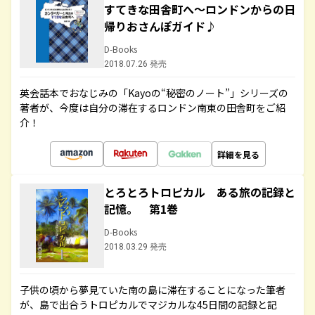
すてきな田舎町へ～ロンドンからの日
帰りおさんぽガイド♪
D-Books
2018.07.26 発売
英会話本でおなじみの「Kayoの“秘密のノート”」シリーズの
著者が、今度は自分の滞在するロンドン南東の田舎町をご紹
介！
詳細を見る
とろとろトロピカル ある旅の記録と
記憶。 第1巻
D-Books
2018.03.29 発売
子供の頃から夢見ていた南の島に滞在することになった筆者
が、島で出合うトロピカルでマジカルな45日間の記録と記