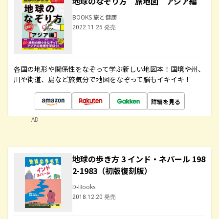
地球のなぞり方 旅地図 アジア編
BOOKS 旅と健康
2022.11.25 発売
各国の地形や関係性をなぞって学ぶ新しい地図本！国境や州、
川や街道、島など旅気分で地図をなぞって脳もイキイキ！
詳細を見る
AD
地球の歩き方 3 インド・ネパール 198
2-1983（初版復刻版）
D-Books
2018.12.20 発売