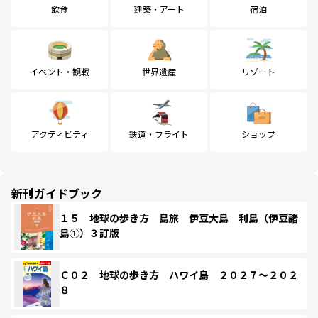
飲食
建築・アート
宿泊
イベント・観戦
世界遺産
リゾート
アクティビティ
鉄道・フライト
ショップ
新刊ガイドブック
１５ 地球の歩き方 島旅 伊豆大島 利島（伊豆諸
島①）３訂版
Ｃ０２ 地球の歩き方 ハワイ島 ２０２７～２０２
８