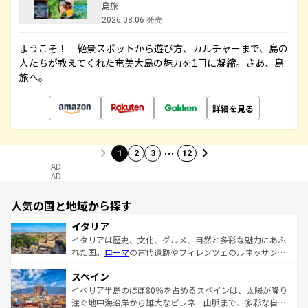
島旅
2026.08.06 発売
ようこそ！ 絶景スポットから遊び方、カルチャーまで、島の
人たちが教えてくれた奄美大島の魅力を1冊に凝縮。さあ、島
旅へ。
詳細を見る
…
1
2
3
12
AD
AD
人気の国と地域から探す
イタリア
イタリアは歴史、文化、グルメ、自然と多彩な魅力にあふ
れた国。
ローマ
の古代遺跡やフィレンツェのルネッサンス
美術、ヴェネツィアの運河など、歴史あるスポットはもち
スペイン
ろん、トスカーナの美しい田園風景やアマルフィ海岸の絶
景など、自然景観も見逃せない。観光の合間には、本場の
イベリア半島のほぼ80％を占めるスペインは、太陽が降り
ピザやパスタなど、絶品のイタリア料理を堪能することも
注ぐ地中海沿岸から雄大なピレネー山脈まで、多彩な自然