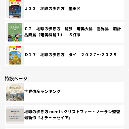
Ｊ３３ 地球の歩き方 墨田区
０２ 地球の歩き方 島旅 奄美大島 喜界島 加計
呂麻島（奄美群島１） ５訂版
Ｄ１７ 地球の歩き方 タイ ２０２７～２０２８
特設ページ
世界遺産ランキング
地球の歩き方 meets クリストファー・ノーラン監督
最新作『オデュッセイア』