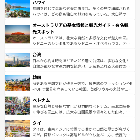
着のスイス情報は
コンテンツ一覧
を参照してほしい。
ハワイ
のような巨大都市は、観光、ショッピング、エンターテイ
ンメントが詰まった刺激的なスポットだ。一方、アメリカ
年間を通じて温暖な気候に恵まれ、多くの島で構成される
西部には大自然が広がり、グランドキャニオンやイエロー
ハワイは、どの島も独自の魅力をもっている。大自然の神
ストーン国立公園といった絶景が堪能できる。さらに、南
秘を感じたいなら、火山が生み出した壮大な景観を誇るハ
オーストラリアの基本情報と観光ガイド・有名観
部のニューオーリンズでは、音楽と美食が融合した独特の
ワイ島は見逃せない。また、定番の観光地といえばオアフ
文化が魅力。旅行者はアメリカの各地域で異なる魅力を楽
島だが、静かな自然を求めるならマウイ島やカウアイ島が
光スポット
しみながら、その多様性と豊かな歴史を感じることができ
おすすめ。エメラルドグリーンに輝く海をはじめ、豊かな
オーストラリアは、壮大な自然と多様な文化が魅力の国。
るだろう。車でのロードトリップや列車の旅も、アメリカ
文化や歴史が息づいている。「アロハスピリット」と呼ば
シドニーのシンボルであるシドニー・オペラハウス、オー
ならではの贅沢な旅のスタイルだ。 なお、新着のアメリカ
れるおもてなしの心で訪れる人々を迎えてくれるハワイの
ストラリア東海岸北部に広がる大サンゴ礁地帯グレートバ
情報は
コンテンツ一覧
を参照してほしい。
人々、おいしいローカルフードやハワイアンミュージッ
台湾
リアリーフや大陸中央部にそびえるウルル（エアーズロッ
ク、伝統的なフラダンスなど、すべてがハワイの魅力を彩
ク）、タスマニアの美しい原生林やケアンズの熱帯雨林な
日本から約４時間ほどでたどり着く台湾は、多彩な文化と
っている。訪れるたびに新しい発見と感動が待っているハ
ど、見どころがたくさん。また、カフェやワイン、オージ
自然が織りなす魅力的な観光地。活気あふれる大都市の台
ワイを、存分に味わってほしい。 なお、新着のハワイ情報
ービーフなどの食文化も豊かで、美味しいものであふれて
北やノスタルジックな町並みが人気な九份（ジォウフェ
は
コンテンツ一覧
を参照してほしい。
韓国
いる。アクティビティも充実しており、サーフィンやダイ
ン）、静ひつな山岳地帯である台湾東部など、都市の喧騒
ビング、ハイキングなど、アウトドア好きにはたまらな
と山間の静けさが共存しており、訪れる人に新しい発見と
歴史ある王朝文化が残る一方で、最先端のファッションやK
い。オーストラリアの多彩な魅力を存分に味わいつくそ
驚きをもたらしてくれる。また、奥深い台湾の食文化も魅
-POPで世界を席巻している韓国。首都ソウルの宮殿や伝統
う。 なお、新着のオーストラリア情報は
コンテンツ一覧
を
力で、夜市などの屋台グルメから高級料理、ヘルシーで美
家屋が並ぶエリアでは韓国の歴史と文化に浸ることがで
参照してほしい。
ベトナム
容にもいいと評判のスイーツなど、バラエティ豊かな料理
き、地方に足を延ばせば四季折々の自然美を楽しむことが
が味わえる。 なお、新着の台湾情報は
コンテンツ一覧
を参
できる。そして、キムチや焼肉、絶品のストリートフード
豊かな自然と多様な文化が魅力的なベトナム。南北に細長
照してほしい。
まで、さまざまな韓国料理が待っている。夜には、韓国な
く伸びる国土には、広大な田園風景や青々とした山々、世
らではのナイトライフも堪能できる。あたたかいホスピタ
界遺産に登録された壮大な自然景観が点在し、都市部では
タイ
リティに包まれながら、韓国の多彩な魅力を心ゆくまで味
急速な発展と共に伝統が息づく。ハノイの古い町並みやホ
わってみてほしい。 なお、新着の韓国情報は
コンテンツ一
ーチミン市のフランス統治時代の建物も、独特の雰囲気を
タイは、東南アジアに位置する豊かな自然と歴史が息づく
覧
を参照してほしい。
醸し出している。また、バラエティの豊かさとおいしさで
国だ。首都バンコクは高層ビルが立ち並ぶ一方、伝統的な
世界中の食通を魅了してやまないベトナム料理も魅力のひ