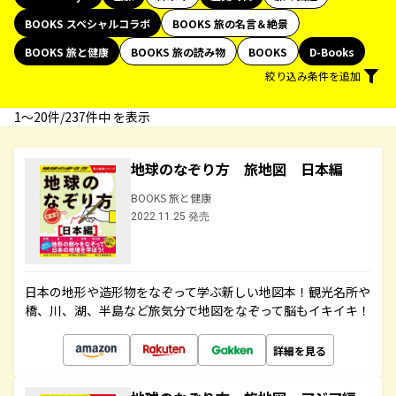
BOOKS スペシャルコラボ
BOOKS 旅の名言＆絶景
BOOKS 旅と健康
BOOKS 旅の読み物
BOOKS
D-Books
絞り込み条件を追加
1〜20件/237件中 を表示
地球のなぞり方 旅地図 日本編
BOOKS 旅と健康
2022.11.25 発売
日本の地形や造形物をなぞって学ぶ新しい地図本！観光名所や
橋、川、湖、半島など旅気分で地図をなぞって脳もイキイキ！
詳細を見る