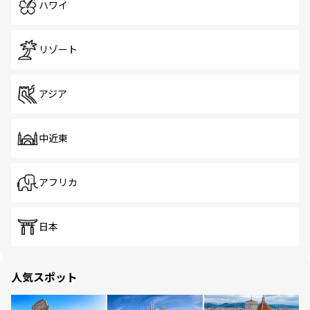
ハワイ
リゾート
アジア
中近東
アフリカ
日本
人気スポット