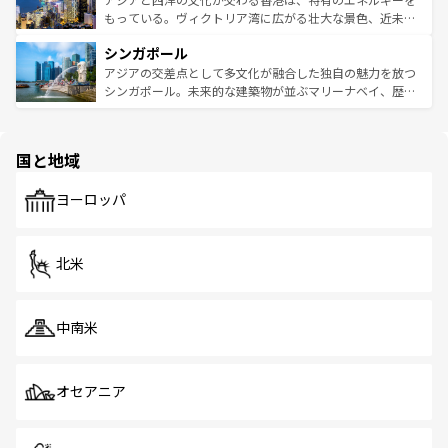
が旅行者を迎えてくれるので、きっと忘れられない旅にな
いビーチでリゾート気分を楽しむことができる。タイ料理
もっている。ヴィクトリア湾に広がる壮大な景色、近未来
るはずだ。 なお、新着のベトナム情報は
コンテンツ一覧
を
は世界的に有名で、屋台から高級レストランまで味覚を刺
的なアートスポット、そして歴史と現代が融合した町並
参照してほしい。
シンガポール
激する。気候は一年中温暖で、どの季節にも異なる楽しみ
み、どこを訪れても感動するはず。観光スポットが密集し
が待っている。親しみやすいタイの人々、仏教を中心とし
ており、効率よく見どころを回れるのも魅力。息をのむよ
アジアの交差点として多文化が融合した独自の魅力を放つ
た文化、そして多様な観光資源が、訪れる旅人を魅了し続
うな絶景から文化的な体験まで、香港を存分に楽しみ尽く
シンガポール。未来的な建築物が並ぶマリーナベイ、歴史
ける。 なお、新着のタイ情報は
コンテンツ一覧
を参照して
そう。 なお、新着の香港情報は
コンテンツ一覧
を参照して
と伝統を感じられるエスニックタウン、多数の緑豊かな公
ほしい。
ほしい。
園や自然保護区など、自然が調和した近代的な景観と文化
の多様性あふれるカラフルな町は、どこを歩いても新しい
国と地域
発見がある。さらに、治安のよさや充実した公共交通機関
も、旅行者にとっては魅力的なポイント。グルメも豊富
で、ホーカーズは地元の風情を楽しめる外せないスポット
ヨーロッパ
だ。訪れる人を飽きさせないシンガポールで、多様な魅力
を体感しよう。 なお、新着のシンガポール情報は
コンテン
ツ一覧
を参照してほしい。
北米
中南米
オセアニア