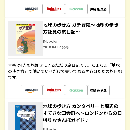
詳細を見る
地球の歩き方 ガチ冒険～地球の歩き
方社員の旅日記～
D-Books
2018.04.12 発売
本書は4人の旅好きによるただの旅日記です。たまたま『地球
の歩き方』で働いているだけで書いてある内容はただの旅日記
です。
詳細を見る
地球の歩き方 カンタベリーと周辺の
すてきな田舎町へ～ロンドンからの日
帰りおさんぽガイド♪
D-Books