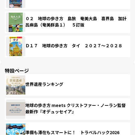
０２ 地球の歩き方 島旅 奄美大島 喜界島 加計
呂麻島（奄美群島１） ５訂版
Ｄ１７ 地球の歩き方 タイ ２０２７～２０２８
特設ページ
世界遺産ランキング
地球の歩き方 meets クリストファー・ノーラン監督
最新作『オデュッセイア』
準備も滞在もスマートに！ トラベルハック2026