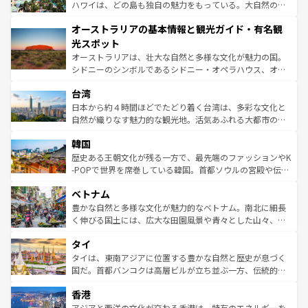
西部には大自然が広がり、グランドキャニオンやイエロー
ハワイは、どの島も独自の魅力をもっている。大自然の神
ストーン国立公園といった絶景が堪能できる。さらに、南
秘を感じたいなら、火山が生み出した壮大な景観を誇るハ
オーストラリアの基本情報と観光ガイド・有名観
部のニューオーリンズでは、音楽と美食が融合した独特の
ワイ島は見逃せない。また、定番の観光地といえばオアフ
文化が魅力。旅行者はアメリカの各地域で異なる魅力を楽
島だが、静かな自然を求めるならマウイ島やカウアイ島が
光スポット
しみながら、その多様性と豊かな歴史を感じることができ
おすすめ。エメラルドグリーンに輝く海をはじめ、豊かな
オーストラリアは、壮大な自然と多様な文化が魅力の国。
るだろう。車でのロードトリップや列車の旅も、アメリカ
文化や歴史が息づいている。「アロハスピリット」と呼ば
シドニーのシンボルであるシドニー・オペラハウス、オー
ならではの贅沢な旅のスタイルだ。 なお、新着のアメリカ
れるおもてなしの心で訪れる人々を迎えてくれるハワイの
ストラリア東海岸北部に広がる大サンゴ礁地帯グレートバ
情報は
コンテンツ一覧
を参照してほしい。
人々、おいしいローカルフードやハワイアンミュージッ
台湾
リアリーフや大陸中央部にそびえるウルル（エアーズロッ
ク、伝統的なフラダンスなど、すべてがハワイの魅力を彩
ク）、タスマニアの美しい原生林やケアンズの熱帯雨林な
日本から約４時間ほどでたどり着く台湾は、多彩な文化と
っている。訪れるたびに新しい発見と感動が待っているハ
ど、見どころがたくさん。また、カフェやワイン、オージ
自然が織りなす魅力的な観光地。活気あふれる大都市の台
ワイを、存分に味わってほしい。 なお、新着のハワイ情報
ービーフなどの食文化も豊かで、美味しいものであふれて
北やノスタルジックな町並みが人気な九份（ジォウフェ
は
コンテンツ一覧
を参照してほしい。
韓国
いる。アクティビティも充実しており、サーフィンやダイ
ン）、静ひつな山岳地帯である台湾東部など、都市の喧騒
ビング、ハイキングなど、アウトドア好きにはたまらな
と山間の静けさが共存しており、訪れる人に新しい発見と
歴史ある王朝文化が残る一方で、最先端のファッションやK
い。オーストラリアの多彩な魅力を存分に味わいつくそ
驚きをもたらしてくれる。また、奥深い台湾の食文化も魅
-POPで世界を席巻している韓国。首都ソウルの宮殿や伝統
う。 なお、新着のオーストラリア情報は
コンテンツ一覧
を
力で、夜市などの屋台グルメから高級料理、ヘルシーで美
家屋が並ぶエリアでは韓国の歴史と文化に浸ることがで
参照してほしい。
ベトナム
容にもいいと評判のスイーツなど、バラエティ豊かな料理
き、地方に足を延ばせば四季折々の自然美を楽しむことが
が味わえる。 なお、新着の台湾情報は
コンテンツ一覧
を参
できる。そして、キムチや焼肉、絶品のストリートフード
豊かな自然と多様な文化が魅力的なベトナム。南北に細長
照してほしい。
まで、さまざまな韓国料理が待っている。夜には、韓国な
く伸びる国土には、広大な田園風景や青々とした山々、世
らではのナイトライフも堪能できる。あたたかいホスピタ
界遺産に登録された壮大な自然景観が点在し、都市部では
タイ
リティに包まれながら、韓国の多彩な魅力を心ゆくまで味
急速な発展と共に伝統が息づく。ハノイの古い町並みやホ
わってみてほしい。 なお、新着の韓国情報は
コンテンツ一
ーチミン市のフランス統治時代の建物も、独特の雰囲気を
タイは、東南アジアに位置する豊かな自然と歴史が息づく
覧
を参照してほしい。
醸し出している。また、バラエティの豊かさとおいしさで
国だ。首都バンコクは高層ビルが立ち並ぶ一方、伝統的な
世界中の食通を魅了してやまないベトナム料理も魅力のひ
寺院や市場がいたるところに点在し、古きよき文化と現代
香港
とつ。フォーやバインミー、ベトナムコーヒーなどは、ぜ
の活気が交差している。北部ではチェンマイなどの山岳地
ひ現地で味わいたい。どの地域を訪れてもあたたかい人々
帯で自然と触れ合い、南部ではプーケットやクラビの美し
アジアと西洋の文化が交わる香港は、特有のエネルギーを