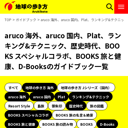
TOP
ガイドブック
aruco 海外、aruco 国内、Plat、ランキング&テクニ
aruco 海外、aruco 国内、Plat、ラン
キング&テクニック、歴史時代、BOO
KS スペシャルコラボ、BOOKS 旅と健
康、D-Booksのガイドブック一覧
すべて
地球の歩き方 海外
地球の歩き方 Jシリーズ（国内）
aruco 海外
aruco 国内
Plat
ランキング&テクニック
Resort Style
島旅
御朱印
歴史時代
旅の図鑑
BOOKS スペシャルコラボ
BOOKS 旅の名言＆絶景
BOOKS 旅と健康
BOOKS 旅の読み物
BOOKS
D-Books