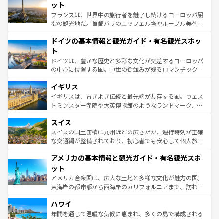
しい。
れる闘牛、そして美味しいタパスが生活の一部となってい
ット
る。首都マドリードの洗練された雰囲気や、バルセロナの
フランスは、世界中の旅行者を魅了し続けるヨーロッパ屈
アートに溢れた街角から、地方では古代ローマ遺跡や中世
指の観光地だ。首都パリのエッフェル塔やルーブル美術館
の城塞都市、穏やかなビーチリゾートまで多彩な表情を見
といった象徴的なスポットから、田舎町の古風な美しさま
せる。地方によって風土や気候が異なるスペインはその個
ドイツの基本情報と観光ガイド・有名観光スポッ
で、幅広い魅力が詰まっている。華麗な宮殿、歴史的な大
性で訪れる人を魅了する。 なお、新着のスペイン情報は
コ
聖堂、美しいビーチ、そして豊かな自然が、訪れる者を心
ト
ンテンツ一覧
を参照してほしい。
から魅了する。また、フランスは美食の国としても知ら
ドイツは、豊かな歴史と多彩な文化が交差するヨーロッパ
れ、フランス料理はユネスコ無形文化遺産にも登録されて
の中心に位置する国。中世の街並みが残るロマンチック街
いる。シャンパンの発祥地であるランス、プロヴァンスの
道から、未来を先取りするようなモダンな都市まで多様な
香り高いラベンダー畑など、多彩な楽しみ方が可能だ。さ
イギリス
顔を持つこの国は、どこを歩いても飽きることがない。ベ
らに、パリ以外の地域にも魅力が溢れており、どの街角に
ルリンの文化的活気、バイエルン州のアルプスの絶景、そ
イギリスは、古きよき伝統と最先端が共存する国。ウェス
も豊かな歴史と文化が息づいている。パリ以外の個性あふ
してライン川沿いのワイン畑といった風景は必見。ビール
トミンスター寺院や大英博物館のようなランドマーク、歴
れる地方に足を運ぶとそれぞれで全く異なる文化を体験で
とソーセージを味わいながら地元の人と過ごす楽しい時間
史ある大学都市、美しい丘陵地帯や牧歌的な風景など、エ
きるだろう。 なお、新着のフランス情報は
コンテンツ一覧
スイス
は、お酒好きな人にはぜひ体験してほしい。 なお、新着の
リアごとに異なる魅力がある。また、優雅なアフタヌーン
を参照してほしい。
ドイツ情報は
コンテンツ一覧
を参照してほしい。
ティー、ビール好きにはたまらない英国パブ、サッカー観
スイスの国土面積は九州ほどの広さだが、運行時刻が正確
戦など、本場だからこそできる体験も豊富。イギリスを旅
な交通網が整備されており、初心者でも安心して個人旅行
して楽しみつくそう。 なお、新着のイギリス情報は
コンテ
を楽しめる。日本同様に時刻表どおりの旅が可能だ。中世
アメリカの基本情報と観光ガイド・有名観光スポ
ンツ一覧
を参照してほしい。
の建物がそのまま残る町や、スイスならではのユニークな
博物館もあり、アルプス観光だけでなく町歩きも満喫する
ット
ことができる。国民の所得が高いため物価も高いが、旅行
アメリカ合衆国は、広大な土地と多様な文化が魅力の国。
者向けの交通パス提供のサービスもあり、うまく活用すれ
東海岸の都市部から西海岸のカリフォルニアまで、訪れる
ば市内交通費無料で観光を楽しむこともできる。 なお、新
場所ごとに異なる風景と体験が待っている。ニューヨーク
着のスイス情報は
コンテンツ一覧
を参照してほしい。
ハワイ
のような巨大都市は、観光、ショッピング、エンターテイ
ンメントが詰まった刺激的なスポットだ。一方、アメリカ
年間を通じて温暖な気候に恵まれ、多くの島で構成される