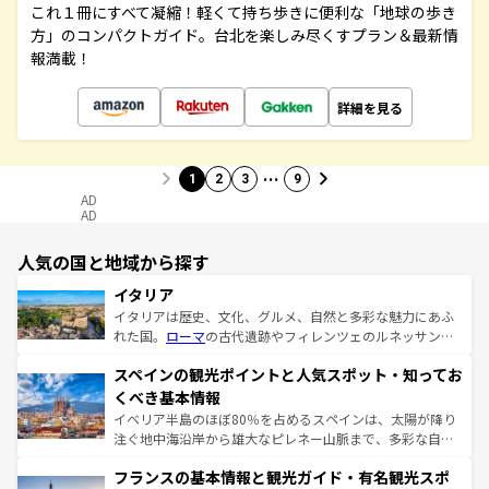
これ１冊にすべて凝縮！軽くて持ち歩きに便利な「地球の歩き
方」のコンパクトガイド。台北を楽しみ尽くすプラン＆最新情
報満載！
詳細を見る
…
1
2
3
9
AD
AD
人気の国と地域から探す
イタリア
イタリアは歴史、文化、グルメ、自然と多彩な魅力にあふ
れた国。
ローマ
の古代遺跡やフィレンツェのルネッサンス
美術、ヴェネツィアの運河など、歴史あるスポットはもち
スペインの観光ポイントと人気スポット・知ってお
ろん、トスカーナの美しい田園風景やアマルフィ海岸の絶
景など、自然景観も見逃せない。観光の合間には、本場の
くべき基本情報
ピザやパスタなど、絶品のイタリア料理を堪能することも
イベリア半島のほぼ80％を占めるスペインは、太陽が降り
できる。朝目覚めてから夜眠るまで、すべての瞬間を楽し
注ぐ地中海沿岸から雄大なピレネー山脈まで、多彩な自然
ませてくれるイタリアで、忘れられない旅をしてみよう！
と文化が詰まったヨーロッパ屈指の旅行先だ。多様な地域
なお、新着のイタリア情報は
コンテンツ一覧
を参照してほ
フランスの基本情報と観光ガイド・有名観光スポ
文化が根付くこの国では、情熱的なフラメンコ、熱気あふ