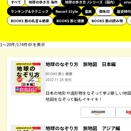
すべて
地球の歩き方 海外
地球の歩き方 Jシリーズ（国内）
aru
ランキング&テクニック
Resort Style
島旅
御朱印
歴史時代
BOOKS 旅の名言＆絶景
BOOKS 旅と健康
BOOKS 旅の読み物
1〜20件/174件中 を表示
地球のなぞり方 旅地図 日本編
BOOKS 旅と健康
2022.11.25 発売
日本の地形や造形物をなぞって学ぶ新しい地
地図をなぞって脳もイキイキ！
地球のなぞり方 旅地図 アジア編