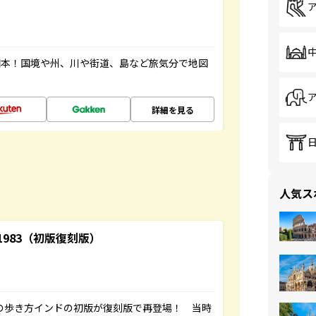
図本！国境や州、川や街道、島など旅気分で地図
詳細を見る
人気ス
-1983（初版復刻版）
球の歩き方インドの初版が復刻版で再登場！ 当時