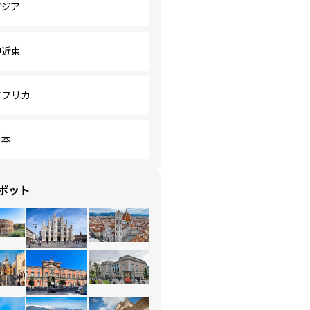
アジア
中近東
アフリカ
日本
ポット