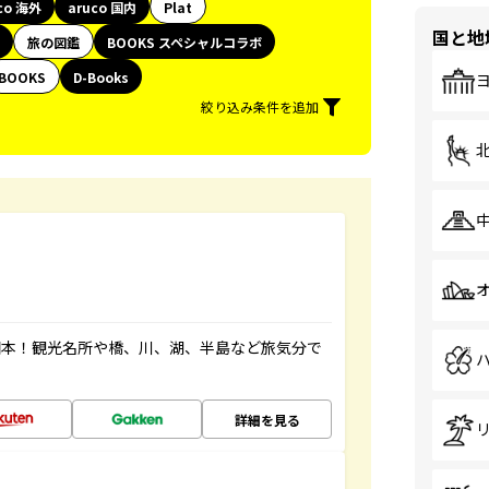
co 海外
aruco 国内
Plat
国と地
旅の図鑑
BOOKS スペシャルコラボ
BOOKS
D-Books
絞り込み条件を追加
図本！観光名所や橋、川、湖、半島など旅気分で
詳細を見る