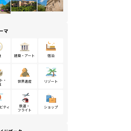
ーマ
食
建築・アート
宿泊
ト・
世界遺産
リゾート
戦
鉄道・
ビティ
ショップ
フライト