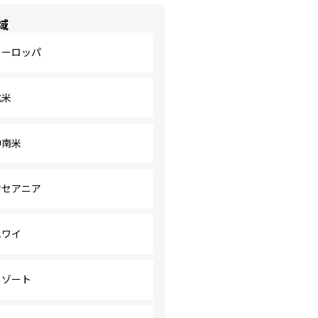
域
ヨーロッパ
北米
中南米
オセアニア
ハワイ
リゾート