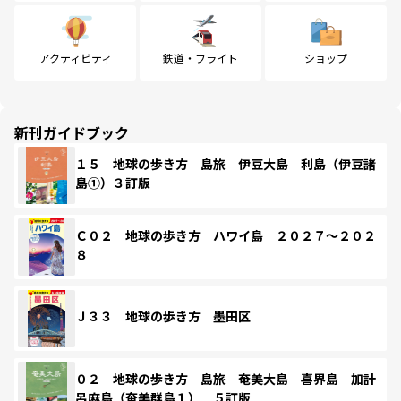
アクティビティ
鉄道・フライト
ショップ
新刊ガイドブック
１５ 地球の歩き方 島旅 伊豆大島 利島（伊豆諸
島①）３訂版
Ｃ０２ 地球の歩き方 ハワイ島 ２０２７～２０２
８
Ｊ３３ 地球の歩き方 墨田区
０２ 地球の歩き方 島旅 奄美大島 喜界島 加計
呂麻島（奄美群島１） ５訂版