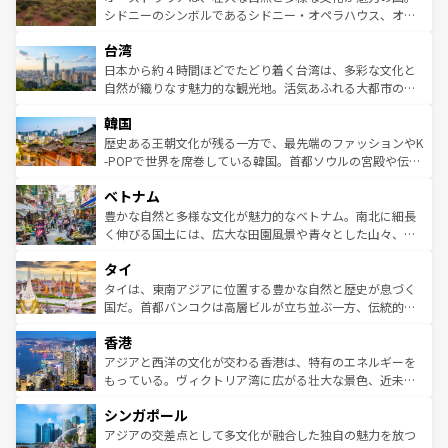
しみながら、その多様性と豊かな歴史を感じることができ
おすすめ。エメラルドグリーンに輝く海をはじめ、豊かな
シドニーのシンボルであるシドニー・オペラハウス、オー
るだろう。車でのロードトリップや列車の旅も、アメリカ
文化や歴史が息づいている。「アロハスピリット」と呼ば
ストラリア東海岸北部に広がる大サンゴ礁地帯グレートバ
ならではの贅沢な旅のスタイルだ。 なお、新着のアメリカ
台湾
れるおもてなしの心で訪れる人々を迎えてくれるハワイの
リアリーフや大陸中央部にそびえるウルル（エアーズロッ
情報は
コンテンツ一覧
を参照してほしい。
人々、おいしいローカルフードやハワイアンミュージッ
ク）、タスマニアの美しい原生林やケアンズの熱帯雨林な
日本から約４時間ほどでたどり着く台湾は、多彩な文化と
ク、伝統的なフラダンスなど、すべてがハワイの魅力を彩
ど、見どころがたくさん。また、カフェやワイン、オージ
自然が織りなす魅力的な観光地。活気あふれる大都市の台
っている。訪れるたびに新しい発見と感動が待っているハ
ービーフなどの食文化も豊かで、美味しいものであふれて
北やノスタルジックな町並みが人気な九份（ジォウフェ
ワイを、存分に味わってほしい。 なお、新着のハワイ情報
韓国
いる。アクティビティも充実しており、サーフィンやダイ
ン）、静ひつな山岳地帯である台湾東部など、都市の喧騒
は
コンテンツ一覧
を参照してほしい。
ビング、ハイキングなど、アウトドア好きにはたまらな
と山間の静けさが共存しており、訪れる人に新しい発見と
歴史ある王朝文化が残る一方で、最先端のファッションやK
い。オーストラリアの多彩な魅力を存分に味わいつくそ
驚きをもたらしてくれる。また、奥深い台湾の食文化も魅
-POPで世界を席巻している韓国。首都ソウルの宮殿や伝統
う。 なお、新着のオーストラリア情報は
コンテンツ一覧
を
力で、夜市などの屋台グルメから高級料理、ヘルシーで美
家屋が並ぶエリアでは韓国の歴史と文化に浸ることがで
参照してほしい。
ベトナム
容にもいいと評判のスイーツなど、バラエティ豊かな料理
き、地方に足を延ばせば四季折々の自然美を楽しむことが
が味わえる。 なお、新着の台湾情報は
コンテンツ一覧
を参
できる。そして、キムチや焼肉、絶品のストリートフード
豊かな自然と多様な文化が魅力的なベトナム。南北に細長
照してほしい。
まで、さまざまな韓国料理が待っている。夜には、韓国な
く伸びる国土には、広大な田園風景や青々とした山々、世
らではのナイトライフも堪能できる。あたたかいホスピタ
界遺産に登録された壮大な自然景観が点在し、都市部では
タイ
リティに包まれながら、韓国の多彩な魅力を心ゆくまで味
急速な発展と共に伝統が息づく。ハノイの古い町並みやホ
わってみてほしい。 なお、新着の韓国情報は
コンテンツ一
ーチミン市のフランス統治時代の建物も、独特の雰囲気を
タイは、東南アジアに位置する豊かな自然と歴史が息づく
覧
を参照してほしい。
醸し出している。また、バラエティの豊かさとおいしさで
国だ。首都バンコクは高層ビルが立ち並ぶ一方、伝統的な
世界中の食通を魅了してやまないベトナム料理も魅力のひ
寺院や市場がいたるところに点在し、古きよき文化と現代
香港
とつ。フォーやバインミー、ベトナムコーヒーなどは、ぜ
の活気が交差している。北部ではチェンマイなどの山岳地
ひ現地で味わいたい。どの地域を訪れてもあたたかい人々
帯で自然と触れ合い、南部ではプーケットやクラビの美し
アジアと西洋の文化が交わる香港は、特有のエネルギーを
が旅行者を迎えてくれるので、きっと忘れられない旅にな
いビーチでリゾート気分を楽しむことができる。タイ料理
もっている。ヴィクトリア湾に広がる壮大な景色、近未来
るはずだ。 なお、新着のベトナム情報は
コンテンツ一覧
を
は世界的に有名で、屋台から高級レストランまで味覚を刺
的なアートスポット、そして歴史と現代が融合した町並
参照してほしい。
シンガポール
激する。気候は一年中温暖で、どの季節にも異なる楽しみ
み、どこを訪れても感動するはず。観光スポットが密集し
が待っている。親しみやすいタイの人々、仏教を中心とし
ており、効率よく見どころを回れるのも魅力。息をのむよ
アジアの交差点として多文化が融合した独自の魅力を放つ