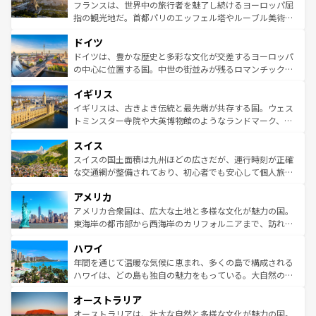
しい。
る。首都マドリードの洗練された雰囲気や、バルセロナの
フランスは、世界中の旅行者を魅了し続けるヨーロッパ屈
アートに溢れた街角から、地方では古代ローマ遺跡や中世
指の観光地だ。首都パリのエッフェル塔やルーブル美術館
の城塞都市、穏やかなビーチリゾートまで多彩な表情を見
といった象徴的なスポットから、田舎町の古風な美しさま
せる。地方によって風土や気候が異なるスペインはその個
ドイツ
で、幅広い魅力が詰まっている。華麗な宮殿、歴史的な大
性で訪れる人を魅了する。 なお、新着のスペイン情報は
コ
聖堂、美しいビーチ、そして豊かな自然が、訪れる者を心
ドイツは、豊かな歴史と多彩な文化が交差するヨーロッパ
ンテンツ一覧
を参照してほしい。
から魅了する。また、フランスは美食の国としても知ら
の中心に位置する国。中世の街並みが残るロマンチック街
れ、フランス料理はユネスコ無形文化遺産にも登録されて
道から、未来を先取りするようなモダンな都市まで多様な
イギリス
いる。シャンパンの発祥地であるランス、プロヴァンスの
顔を持つこの国は、どこを歩いても飽きることがない。ベ
香り高いラベンダー畑など、多彩な楽しみ方が可能だ。さ
ルリンの文化的活気、バイエルン州のアルプスの絶景、そ
イギリスは、古きよき伝統と最先端が共存する国。ウェス
らに、パリ以外の地域にも魅力が溢れており、どの街角に
してライン川沿いのワイン畑といった風景は必見。ビール
トミンスター寺院や大英博物館のようなランドマーク、歴
も豊かな歴史と文化が息づいている。パリ以外の個性あふ
とソーセージを味わいながら地元の人と過ごす楽しい時間
史ある大学都市、美しい丘陵地帯や牧歌的な風景など、エ
れる地方に足を運ぶとそれぞれで全く異なる文化を体験で
スイス
は、お酒好きな人にはぜひ体験してほしい。 なお、新着の
リアごとに異なる魅力がある。また、優雅なアフタヌーン
きるだろう。 なお、新着のフランス情報は
コンテンツ一覧
ドイツ情報は
コンテンツ一覧
を参照してほしい。
ティー、ビール好きにはたまらない英国パブ、サッカー観
スイスの国土面積は九州ほどの広さだが、運行時刻が正確
を参照してほしい。
戦など、本場だからこそできる体験も豊富。イギリスを旅
な交通網が整備されており、初心者でも安心して個人旅行
して楽しみつくそう。 なお、新着のイギリス情報は
コンテ
を楽しめる。日本同様に時刻表どおりの旅が可能だ。中世
アメリカ
ンツ一覧
を参照してほしい。
の建物がそのまま残る町や、スイスならではのユニークな
博物館もあり、アルプス観光だけでなく町歩きも満喫する
アメリカ合衆国は、広大な土地と多様な文化が魅力の国。
ことができる。国民の所得が高いため物価も高いが、旅行
東海岸の都市部から西海岸のカリフォルニアまで、訪れる
者向けの交通パス提供のサービスもあり、うまく活用すれ
場所ごとに異なる風景と体験が待っている。ニューヨーク
ハワイ
ば市内交通費無料で観光を楽しむこともできる。 なお、新
のような巨大都市は、観光、ショッピング、エンターテイ
着のスイス情報は
コンテンツ一覧
を参照してほしい。
ンメントが詰まった刺激的なスポットだ。一方、アメリカ
年間を通じて温暖な気候に恵まれ、多くの島で構成される
西部には大自然が広がり、グランドキャニオンやイエロー
ハワイは、どの島も独自の魅力をもっている。大自然の神
ストーン国立公園といった絶景が堪能できる。さらに、南
秘を感じたいなら、火山が生み出した壮大な景観を誇るハ
オーストラリア
部のニューオーリンズでは、音楽と美食が融合した独特の
ワイ島は見逃せない。また、定番の観光地といえばオアフ
文化が魅力。旅行者はアメリカの各地域で異なる魅力を楽
島だが、静かな自然を求めるならマウイ島やカウアイ島が
オーストラリアは、壮大な自然と多様な文化が魅力の国。