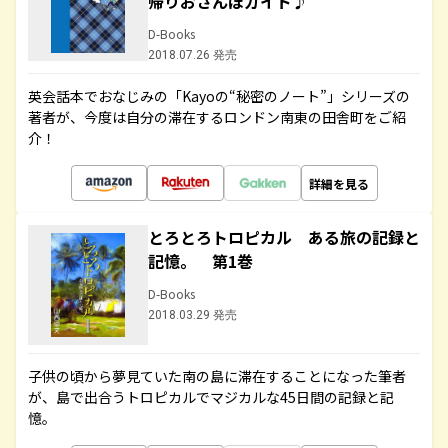
帰りおさんぽガイド♪
D-Books
2018.07.26 発売
英会話本でおなじみの「Kayoの“秘密のノート”」シリーズの
著者が、今度は自分の滞在するロンドン南東の田舎町をご紹
介！
詳細を見る
とろとろトロピカル ある旅の記録と
記憶。 第1巻
D-Books
2018.03.29 発売
子供の頃から夢見ていた南の島に滞在することになった筆者
が、島で出合うトロピカルでマジカルな45日間の記録と記
憶。