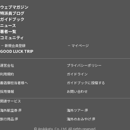
ウェブマガジン
特派員ブログ
ガイドブック
ニュース
著者一覧
コミュニティ
新規会員登録
マイページ
GOOD LUCK TRIP
運営会社
プライバシーポリシー
利用規約
ガイドライン
書店御担当者様へ
ガイドブックに投稿する
採用情報
お問い合わせ
関連サービス
海外航空券
海外ツアー
旅行用品
海外のおみやげ
© Arukikata. Co.,Ltd. All rights reserved.