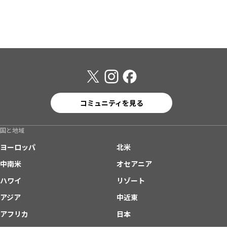
コミュニティを見る
国と地域
ヨーロッパ
北米
中南米
オセアニア
ハワイ
リゾート
アジア
中近東
アフリカ
日本