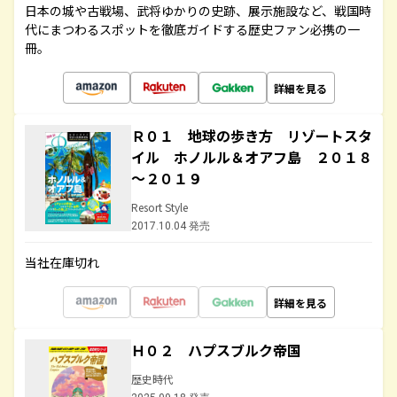
日本の城や古戦場、武将ゆかりの史跡、展示施設など、戦国時
代にまつわるスポットを徹底ガイドする歴史ファン必携の一
冊。
詳細を見る
Ｒ０１ 地球の歩き方 リゾートスタ
イル ホノルル＆オアフ島 ２０１８
～２０１９
Resort Style
2017.10.04 発売
当社在庫切れ
詳細を見る
Ｈ０２ ハプスブルク帝国
歴史時代