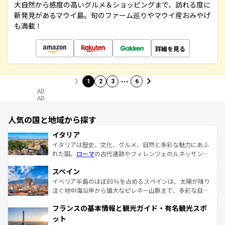
大自然から感度の高いグルメ＆ショッピングまで、訪れる度に
新発見があるマウイ島。旬のファーム巡りやマウイ産おみやげ
も満載！
詳細を見る
…
1
2
3
6
AD
AD
人気の国と地域から探す
イタリア
イタリアは歴史、文化、グルメ、自然と多彩な魅力にあふ
れた国。
ローマ
の古代遺跡やフィレンツェのルネッサンス
美術、ヴェネツィアの運河など、歴史あるスポットはもち
スペイン
ろん、トスカーナの美しい田園風景やアマルフィ海岸の絶
景など、自然景観も見逃せない。観光の合間には、本場の
イベリア半島のほぼ80％を占めるスペインは、太陽が降り
ピザやパスタなど、絶品のイタリア料理を堪能することも
注ぐ地中海沿岸から雄大なピレネー山脈まで、多彩な自然
できる。朝目覚めてから夜眠るまで、すべての瞬間を楽し
と文化が詰まったヨーロッパ屈指の旅行先だ。多様な地域
フランスの基本情報と観光ガイド・有名観光スポ
ませてくれるイタリアで、忘れられない旅をしてみよう！
文化が根付くこの国では、情熱的なフラメンコ、熱気あふ
なお、新着のイタリア情報は
コンテンツ一覧
を参照してほ
れる闘牛、そして美味しいタパスが生活の一部となってい
ット