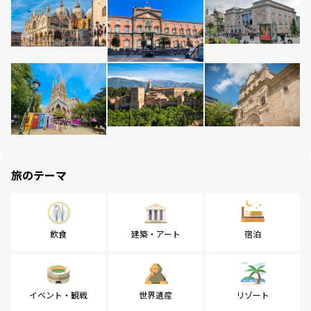
旅のテーマ
飲食
建築・アート
宿泊
イベント・観戦
世界遺産
リゾート