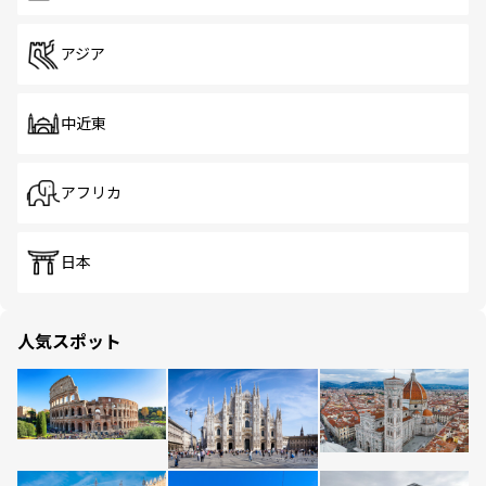
アジア
中近東
アフリカ
日本
人気スポット