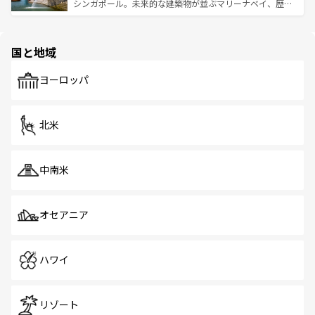
た文化、そして多様な観光資源が、訪れる旅人を魅了し続
うな絶景から文化的な体験まで、香港を存分に楽しみ尽く
シンガポール。未来的な建築物が並ぶマリーナベイ、歴史
ける。 なお、新着のタイ情報は
コンテンツ一覧
を参照して
そう。 なお、新着の香港情報は
コンテンツ一覧
を参照して
と伝統を感じられるエスニックタウン、多数の緑豊かな公
ほしい。
ほしい。
園や自然保護区など、自然が調和した近代的な景観と文化
の多様性あふれるカラフルな町は、どこを歩いても新しい
国と地域
発見がある。さらに、治安のよさや充実した公共交通機関
も、旅行者にとっては魅力的なポイント。グルメも豊富
で、ホーカーズは地元の風情を楽しめる外せないスポット
ヨーロッパ
だ。訪れる人を飽きさせないシンガポールで、多様な魅力
を体感しよう。 なお、新着のシンガポール情報は
コンテン
ツ一覧
を参照してほしい。
北米
中南米
オセアニア
ハワイ
リゾート