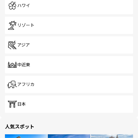
ハワイ
リゾート
アジア
中近東
アフリカ
日本
人気スポット