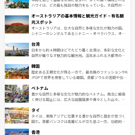
西部には大自然が広がり、グランドキャニオンやイエロー
ハワイは、どの島も独自の魅力をもっている。大自然の神
ストーン国立公園といった絶景が堪能できる。さらに、南
秘を感じたいなら、火山が生み出した壮大な景観を誇るハ
オーストラリアの基本情報と観光ガイド・有名観
部のニューオーリンズでは、音楽と美食が融合した独特の
ワイ島は見逃せない。また、定番の観光地といえばオアフ
文化が魅力。旅行者はアメリカの各地域で異なる魅力を楽
島だが、静かな自然を求めるならマウイ島やカウアイ島が
光スポット
しみながら、その多様性と豊かな歴史を感じることができ
おすすめ。エメラルドグリーンに輝く海をはじめ、豊かな
オーストラリアは、壮大な自然と多様な文化が魅力の国。
るだろう。車でのロードトリップや列車の旅も、アメリカ
文化や歴史が息づいている。「アロハスピリット」と呼ば
シドニーのシンボルであるシドニー・オペラハウス、オー
ならではの贅沢な旅のスタイルだ。 なお、新着のアメリカ
れるおもてなしの心で訪れる人々を迎えてくれるハワイの
ストラリア東海岸北部に広がる大サンゴ礁地帯グレートバ
情報は
コンテンツ一覧
を参照してほしい。
人々、おいしいローカルフードやハワイアンミュージッ
台湾
リアリーフや大陸中央部にそびえるウルル（エアーズロッ
ク、伝統的なフラダンスなど、すべてがハワイの魅力を彩
ク）、タスマニアの美しい原生林やケアンズの熱帯雨林な
日本から約４時間ほどでたどり着く台湾は、多彩な文化と
っている。訪れるたびに新しい発見と感動が待っているハ
ど、見どころがたくさん。また、カフェやワイン、オージ
自然が織りなす魅力的な観光地。活気あふれる大都市の台
ワイを、存分に味わってほしい。 なお、新着のハワイ情報
ービーフなどの食文化も豊かで、美味しいものであふれて
北やノスタルジックな町並みが人気な九份（ジォウフェ
は
コンテンツ一覧
を参照してほしい。
韓国
いる。アクティビティも充実しており、サーフィンやダイ
ン）、静ひつな山岳地帯である台湾東部など、都市の喧騒
ビング、ハイキングなど、アウトドア好きにはたまらな
と山間の静けさが共存しており、訪れる人に新しい発見と
歴史ある王朝文化が残る一方で、最先端のファッションやK
い。オーストラリアの多彩な魅力を存分に味わいつくそ
驚きをもたらしてくれる。また、奥深い台湾の食文化も魅
-POPで世界を席巻している韓国。首都ソウルの宮殿や伝統
う。 なお、新着のオーストラリア情報は
コンテンツ一覧
を
力で、夜市などの屋台グルメから高級料理、ヘルシーで美
家屋が並ぶエリアでは韓国の歴史と文化に浸ることがで
参照してほしい。
ベトナム
容にもいいと評判のスイーツなど、バラエティ豊かな料理
き、地方に足を延ばせば四季折々の自然美を楽しむことが
が味わえる。 なお、新着の台湾情報は
コンテンツ一覧
を参
できる。そして、キムチや焼肉、絶品のストリートフード
豊かな自然と多様な文化が魅力的なベトナム。南北に細長
照してほしい。
まで、さまざまな韓国料理が待っている。夜には、韓国な
く伸びる国土には、広大な田園風景や青々とした山々、世
らではのナイトライフも堪能できる。あたたかいホスピタ
界遺産に登録された壮大な自然景観が点在し、都市部では
タイ
リティに包まれながら、韓国の多彩な魅力を心ゆくまで味
急速な発展と共に伝統が息づく。ハノイの古い町並みやホ
わってみてほしい。 なお、新着の韓国情報は
コンテンツ一
ーチミン市のフランス統治時代の建物も、独特の雰囲気を
タイは、東南アジアに位置する豊かな自然と歴史が息づく
覧
を参照してほしい。
醸し出している。また、バラエティの豊かさとおいしさで
国だ。首都バンコクは高層ビルが立ち並ぶ一方、伝統的な
世界中の食通を魅了してやまないベトナム料理も魅力のひ
寺院や市場がいたるところに点在し、古きよき文化と現代
香港
とつ。フォーやバインミー、ベトナムコーヒーなどは、ぜ
の活気が交差している。北部ではチェンマイなどの山岳地