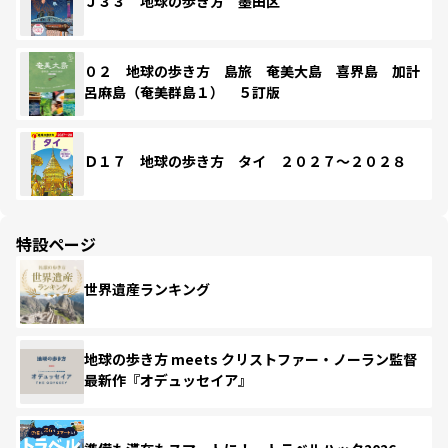
Ｊ３３ 地球の歩き方 墨田区
０２ 地球の歩き方 島旅 奄美大島 喜界島 加計
呂麻島（奄美群島１） ５訂版
Ｄ１７ 地球の歩き方 タイ ２０２７～２０２８
特設ページ
世界遺産ランキング
地球の歩き方 meets クリストファー・ノーラン監督
最新作『オデュッセイア』