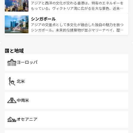
ひ現地で味わいたい。どの地域を訪れてもあたたかい人々
帯で自然と触れ合い、南部ではプーケットやクラビの美し
アジアと西洋の文化が交わる香港は、特有のエネルギーを
が旅行者を迎えてくれるので、きっと忘れられない旅にな
いビーチでリゾート気分を楽しむことができる。タイ料理
もっている。ヴィクトリア湾に広がる壮大な景色、近未来
るはずだ。 なお、新着のベトナム情報は
コンテンツ一覧
を
は世界的に有名で、屋台から高級レストランまで味覚を刺
的なアートスポット、そして歴史と現代が融合した町並
参照してほしい。
シンガポール
激する。気候は一年中温暖で、どの季節にも異なる楽しみ
み、どこを訪れても感動するはず。観光スポットが密集し
が待っている。親しみやすいタイの人々、仏教を中心とし
ており、効率よく見どころを回れるのも魅力。息をのむよ
アジアの交差点として多文化が融合した独自の魅力を放つ
た文化、そして多様な観光資源が、訪れる旅人を魅了し続
うな絶景から文化的な体験まで、香港を存分に楽しみ尽く
シンガポール。未来的な建築物が並ぶマリーナベイ、歴史
ける。 なお、新着のタイ情報は
コンテンツ一覧
を参照して
そう。 なお、新着の香港情報は
コンテンツ一覧
を参照して
と伝統を感じられるエスニックタウン、多数の緑豊かな公
ほしい。
ほしい。
園や自然保護区など、自然が調和した近代的な景観と文化
の多様性あふれるカラフルな町は、どこを歩いても新しい
国と地域
発見がある。さらに、治安のよさや充実した公共交通機関
も、旅行者にとっては魅力的なポイント。グルメも豊富
で、ホーカーズは地元の風情を楽しめる外せないスポット
ヨーロッパ
だ。訪れる人を飽きさせないシンガポールで、多様な魅力
を体感しよう。 なお、新着のシンガポール情報は
コンテン
ツ一覧
を参照してほしい。
北米
中南米
オセアニア