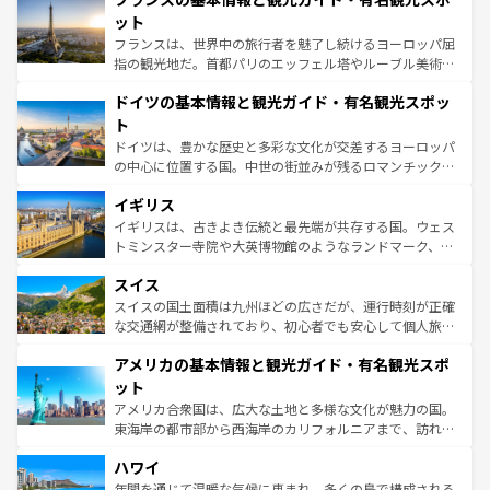
なお、新着のイタリア情報は
コンテンツ一覧
を参照してほ
れる闘牛、そして美味しいタパスが生活の一部となってい
ット
しい。
る。首都マドリードの洗練された雰囲気や、バルセロナの
フランスは、世界中の旅行者を魅了し続けるヨーロッパ屈
アートに溢れた街角から、地方では古代ローマ遺跡や中世
指の観光地だ。首都パリのエッフェル塔やルーブル美術館
の城塞都市、穏やかなビーチリゾートまで多彩な表情を見
といった象徴的なスポットから、田舎町の古風な美しさま
せる。地方によって風土や気候が異なるスペインはその個
ドイツの基本情報と観光ガイド・有名観光スポッ
で、幅広い魅力が詰まっている。華麗な宮殿、歴史的な大
性で訪れる人を魅了する。 なお、新着のスペイン情報は
コ
聖堂、美しいビーチ、そして豊かな自然が、訪れる者を心
ト
ンテンツ一覧
を参照してほしい。
から魅了する。また、フランスは美食の国としても知ら
ドイツは、豊かな歴史と多彩な文化が交差するヨーロッパ
れ、フランス料理はユネスコ無形文化遺産にも登録されて
の中心に位置する国。中世の街並みが残るロマンチック街
いる。シャンパンの発祥地であるランス、プロヴァンスの
道から、未来を先取りするようなモダンな都市まで多様な
香り高いラベンダー畑など、多彩な楽しみ方が可能だ。さ
イギリス
顔を持つこの国は、どこを歩いても飽きることがない。ベ
らに、パリ以外の地域にも魅力が溢れており、どの街角に
ルリンの文化的活気、バイエルン州のアルプスの絶景、そ
イギリスは、古きよき伝統と最先端が共存する国。ウェス
も豊かな歴史と文化が息づいている。パリ以外の個性あふ
してライン川沿いのワイン畑といった風景は必見。ビール
トミンスター寺院や大英博物館のようなランドマーク、歴
れる地方に足を運ぶとそれぞれで全く異なる文化を体験で
とソーセージを味わいながら地元の人と過ごす楽しい時間
史ある大学都市、美しい丘陵地帯や牧歌的な風景など、エ
きるだろう。 なお、新着のフランス情報は
コンテンツ一覧
スイス
は、お酒好きな人にはぜひ体験してほしい。 なお、新着の
リアごとに異なる魅力がある。また、優雅なアフタヌーン
を参照してほしい。
ドイツ情報は
コンテンツ一覧
を参照してほしい。
ティー、ビール好きにはたまらない英国パブ、サッカー観
スイスの国土面積は九州ほどの広さだが、運行時刻が正確
戦など、本場だからこそできる体験も豊富。イギリスを旅
な交通網が整備されており、初心者でも安心して個人旅行
して楽しみつくそう。 なお、新着のイギリス情報は
コンテ
を楽しめる。日本同様に時刻表どおりの旅が可能だ。中世
アメリカの基本情報と観光ガイド・有名観光スポ
ンツ一覧
を参照してほしい。
の建物がそのまま残る町や、スイスならではのユニークな
博物館もあり、アルプス観光だけでなく町歩きも満喫する
ット
ことができる。国民の所得が高いため物価も高いが、旅行
アメリカ合衆国は、広大な土地と多様な文化が魅力の国。
者向けの交通パス提供のサービスもあり、うまく活用すれ
東海岸の都市部から西海岸のカリフォルニアまで、訪れる
ば市内交通費無料で観光を楽しむこともできる。 なお、新
場所ごとに異なる風景と体験が待っている。ニューヨーク
着のスイス情報は
コンテンツ一覧
を参照してほしい。
ハワイ
のような巨大都市は、観光、ショッピング、エンターテイ
ンメントが詰まった刺激的なスポットだ。一方、アメリカ
年間を通じて温暖な気候に恵まれ、多くの島で構成される