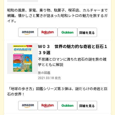
昭和の風景、家電、乗り物、駄菓子、喫茶店、カルチャーまで
網羅。懐かしさと驚きが詰まった昭和レトロの魅力を旅するガ
イド。
詳細を見る
Ｗ０３ 世界の魅力的な奇岩と巨石１
３９選
不思議とロマンに満ちた岩石の謎を旅の雑
学とともに解説
旅の図鑑
2021.03.18 発売
「地球の歩き方」図鑑シリーズ第３弾は、謎だらけの奇岩と巨
石の世界！
詳細を見る