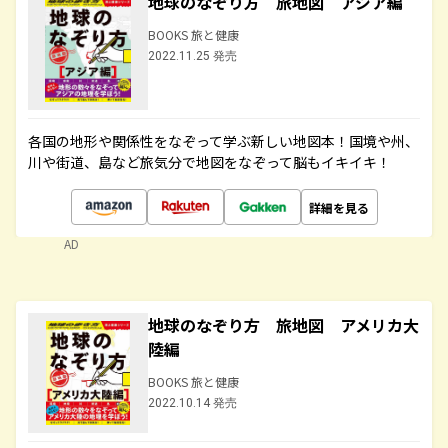
地球のなぞり方 旅地図 アジア編
BOOKS 旅と健康
2022.11.25 発売
各国の地形や関係性をなぞって学ぶ新しい地図本！国境や州、
川や街道、島など旅気分で地図をなぞって脳もイキイキ！
詳細を見る
AD
地球のなぞり方 旅地図 アメリカ大
陸編
BOOKS 旅と健康
2022.10.14 発売