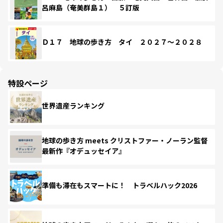
呂麻島（奄美群島１） ５訂版
Ｄ１７ 地球の歩き方 タイ ２０２７～２０２８
特設ページ
世界遺産ランキング
地球の歩き方 meets クリストファー・ノーラン監督
最新作『オデュッセイア』
準備も滞在もスマートに！ トラベルハック2026