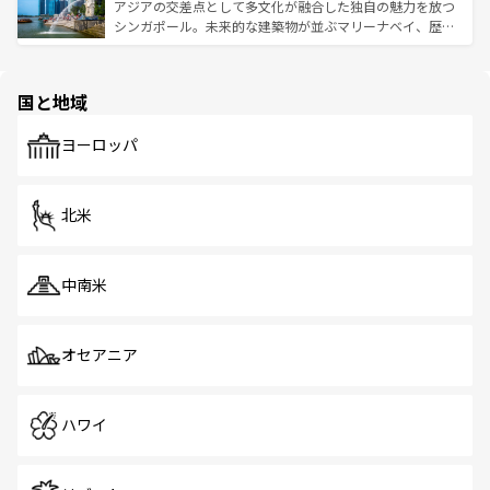
が待っている。親しみやすいタイの人々、仏教を中心とし
ており、効率よく見どころを回れるのも魅力。息をのむよ
アジアの交差点として多文化が融合した独自の魅力を放つ
た文化、そして多様な観光資源が、訪れる旅人を魅了し続
うな絶景から文化的な体験まで、香港を存分に楽しみ尽く
シンガポール。未来的な建築物が並ぶマリーナベイ、歴史
ける。 なお、新着のタイ情報は
コンテンツ一覧
を参照して
そう。 なお、新着の香港情報は
コンテンツ一覧
を参照して
と伝統を感じられるエスニックタウン、多数の緑豊かな公
ほしい。
ほしい。
園や自然保護区など、自然が調和した近代的な景観と文化
の多様性あふれるカラフルな町は、どこを歩いても新しい
国と地域
発見がある。さらに、治安のよさや充実した公共交通機関
も、旅行者にとっては魅力的なポイント。グルメも豊富
で、ホーカーズは地元の風情を楽しめる外せないスポット
ヨーロッパ
だ。訪れる人を飽きさせないシンガポールで、多様な魅力
を体感しよう。 なお、新着のシンガポール情報は
コンテン
ツ一覧
を参照してほしい。
北米
中南米
オセアニア
ハワイ