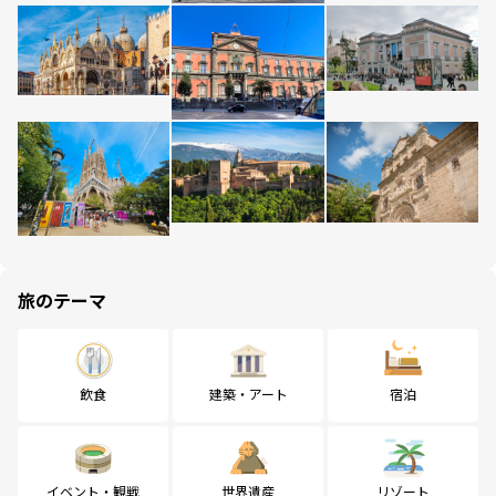
旅のテーマ
飲食
建築・アート
宿泊
イベント・観戦
世界遺産
リゾート