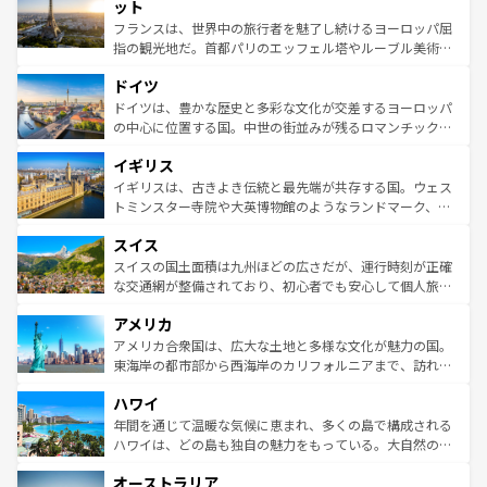
なお、新着のイタリア情報は
コンテンツ一覧
を参照してほ
れる闘牛、そして美味しいタパスが生活の一部となってい
ット
しい。
る。首都マドリードの洗練された雰囲気や、バルセロナの
フランスは、世界中の旅行者を魅了し続けるヨーロッパ屈
アートに溢れた街角から、地方では古代ローマ遺跡や中世
指の観光地だ。首都パリのエッフェル塔やルーブル美術館
の城塞都市、穏やかなビーチリゾートまで多彩な表情を見
といった象徴的なスポットから、田舎町の古風な美しさま
せる。地方によって風土や気候が異なるスペインはその個
ドイツ
で、幅広い魅力が詰まっている。華麗な宮殿、歴史的な大
性で訪れる人を魅了する。 なお、新着のスペイン情報は
コ
聖堂、美しいビーチ、そして豊かな自然が、訪れる者を心
ドイツは、豊かな歴史と多彩な文化が交差するヨーロッパ
ンテンツ一覧
を参照してほしい。
から魅了する。また、フランスは美食の国としても知ら
の中心に位置する国。中世の街並みが残るロマンチック街
れ、フランス料理はユネスコ無形文化遺産にも登録されて
道から、未来を先取りするようなモダンな都市まで多様な
イギリス
いる。シャンパンの発祥地であるランス、プロヴァンスの
顔を持つこの国は、どこを歩いても飽きることがない。ベ
香り高いラベンダー畑など、多彩な楽しみ方が可能だ。さ
ルリンの文化的活気、バイエルン州のアルプスの絶景、そ
イギリスは、古きよき伝統と最先端が共存する国。ウェス
らに、パリ以外の地域にも魅力が溢れており、どの街角に
してライン川沿いのワイン畑といった風景は必見。ビール
トミンスター寺院や大英博物館のようなランドマーク、歴
も豊かな歴史と文化が息づいている。パリ以外の個性あふ
とソーセージを味わいながら地元の人と過ごす楽しい時間
史ある大学都市、美しい丘陵地帯や牧歌的な風景など、エ
れる地方に足を運ぶとそれぞれで全く異なる文化を体験で
スイス
は、お酒好きな人にはぜひ体験してほしい。 なお、新着の
リアごとに異なる魅力がある。また、優雅なアフタヌーン
きるだろう。 なお、新着のフランス情報は
コンテンツ一覧
ドイツ情報は
コンテンツ一覧
を参照してほしい。
ティー、ビール好きにはたまらない英国パブ、サッカー観
スイスの国土面積は九州ほどの広さだが、運行時刻が正確
を参照してほしい。
戦など、本場だからこそできる体験も豊富。イギリスを旅
な交通網が整備されており、初心者でも安心して個人旅行
して楽しみつくそう。 なお、新着のイギリス情報は
コンテ
を楽しめる。日本同様に時刻表どおりの旅が可能だ。中世
アメリカ
ンツ一覧
を参照してほしい。
の建物がそのまま残る町や、スイスならではのユニークな
博物館もあり、アルプス観光だけでなく町歩きも満喫する
アメリカ合衆国は、広大な土地と多様な文化が魅力の国。
ことができる。国民の所得が高いため物価も高いが、旅行
東海岸の都市部から西海岸のカリフォルニアまで、訪れる
者向けの交通パス提供のサービスもあり、うまく活用すれ
場所ごとに異なる風景と体験が待っている。ニューヨーク
ハワイ
ば市内交通費無料で観光を楽しむこともできる。 なお、新
のような巨大都市は、観光、ショッピング、エンターテイ
着のスイス情報は
コンテンツ一覧
を参照してほしい。
ンメントが詰まった刺激的なスポットだ。一方、アメリカ
年間を通じて温暖な気候に恵まれ、多くの島で構成される
西部には大自然が広がり、グランドキャニオンやイエロー
ハワイは、どの島も独自の魅力をもっている。大自然の神
ストーン国立公園といった絶景が堪能できる。さらに、南
秘を感じたいなら、火山が生み出した壮大な景観を誇るハ
オーストラリア
部のニューオーリンズでは、音楽と美食が融合した独特の
ワイ島は見逃せない。また、定番の観光地といえばオアフ