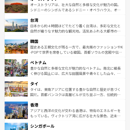
文化が魅力。旅行者はアメリカの各地域で異なる魅力を楽
島だが、静かな自然を求めるならマウイ島やカウアイ島が
オーストラリアは、壮大な自然と多様な文化が魅力の国。
しみながら、その多様性と豊かな歴史を感じることができ
おすすめ。エメラルドグリーンに輝く海をはじめ、豊かな
シドニーのシンボルであるシドニー・オペラハウス、オー
るだろう。車でのロードトリップや列車の旅も、アメリカ
文化や歴史が息づいている。「アロハスピリット」と呼ば
ストラリア東海岸北部に広がる大サンゴ礁地帯グレートバ
ならではの贅沢な旅のスタイルだ。 なお、新着のアメリカ
台湾
れるおもてなしの心で訪れる人々を迎えてくれるハワイの
リアリーフや大陸中央部にそびえるウルル（エアーズロッ
情報は
コンテンツ一覧
を参照してほしい。
人々、おいしいローカルフードやハワイアンミュージッ
ク）、タスマニアの美しい原生林やケアンズの熱帯雨林な
日本から約４時間ほどでたどり着く台湾は、多彩な文化と
ク、伝統的なフラダンスなど、すべてがハワイの魅力を彩
ど、見どころがたくさん。また、カフェやワイン、オージ
自然が織りなす魅力的な観光地。活気あふれる大都市の台
っている。訪れるたびに新しい発見と感動が待っているハ
ービーフなどの食文化も豊かで、美味しいものであふれて
北やノスタルジックな町並みが人気な九份（ジォウフェ
ワイを、存分に味わってほしい。 なお、新着のハワイ情報
韓国
いる。アクティビティも充実しており、サーフィンやダイ
ン）、静ひつな山岳地帯である台湾東部など、都市の喧騒
は
コンテンツ一覧
を参照してほしい。
ビング、ハイキングなど、アウトドア好きにはたまらな
と山間の静けさが共存しており、訪れる人に新しい発見と
歴史ある王朝文化が残る一方で、最先端のファッションやK
い。オーストラリアの多彩な魅力を存分に味わいつくそ
驚きをもたらしてくれる。また、奥深い台湾の食文化も魅
-POPで世界を席巻している韓国。首都ソウルの宮殿や伝統
う。 なお、新着のオーストラリア情報は
コンテンツ一覧
を
力で、夜市などの屋台グルメから高級料理、ヘルシーで美
家屋が並ぶエリアでは韓国の歴史と文化に浸ることがで
参照してほしい。
ベトナム
容にもいいと評判のスイーツなど、バラエティ豊かな料理
き、地方に足を延ばせば四季折々の自然美を楽しむことが
が味わえる。 なお、新着の台湾情報は
コンテンツ一覧
を参
できる。そして、キムチや焼肉、絶品のストリートフード
豊かな自然と多様な文化が魅力的なベトナム。南北に細長
照してほしい。
まで、さまざまな韓国料理が待っている。夜には、韓国な
く伸びる国土には、広大な田園風景や青々とした山々、世
らではのナイトライフも堪能できる。あたたかいホスピタ
界遺産に登録された壮大な自然景観が点在し、都市部では
タイ
リティに包まれながら、韓国の多彩な魅力を心ゆくまで味
急速な発展と共に伝統が息づく。ハノイの古い町並みやホ
わってみてほしい。 なお、新着の韓国情報は
コンテンツ一
ーチミン市のフランス統治時代の建物も、独特の雰囲気を
タイは、東南アジアに位置する豊かな自然と歴史が息づく
覧
を参照してほしい。
醸し出している。また、バラエティの豊かさとおいしさで
国だ。首都バンコクは高層ビルが立ち並ぶ一方、伝統的な
世界中の食通を魅了してやまないベトナム料理も魅力のひ
寺院や市場がいたるところに点在し、古きよき文化と現代
香港
とつ。フォーやバインミー、ベトナムコーヒーなどは、ぜ
の活気が交差している。北部ではチェンマイなどの山岳地
ひ現地で味わいたい。どの地域を訪れてもあたたかい人々
帯で自然と触れ合い、南部ではプーケットやクラビの美し
アジアと西洋の文化が交わる香港は、特有のエネルギーを
が旅行者を迎えてくれるので、きっと忘れられない旅にな
いビーチでリゾート気分を楽しむことができる。タイ料理
もっている。ヴィクトリア湾に広がる壮大な景色、近未来
るはずだ。 なお、新着のベトナム情報は
コンテンツ一覧
を
は世界的に有名で、屋台から高級レストランまで味覚を刺
的なアートスポット、そして歴史と現代が融合した町並
参照してほしい。
シンガポール
激する。気候は一年中温暖で、どの季節にも異なる楽しみ
み、どこを訪れても感動するはず。観光スポットが密集し