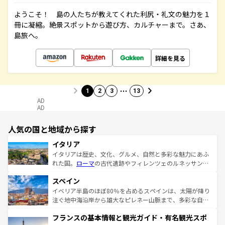
ようこそ！ 島の人たちが教えてくれた利尻・礼文の魅力を１
冊に凝縮。絶景スポットから遊び方、カルチャーまで。さあ、
島旅へ。
詳細を見る
…
1
2
3
13
AD
AD
人気の国と地域から探す
イタリア
イタリアは歴史、文化、グルメ、自然と多彩な魅力にあふ
れた国。
ローマ
の古代遺跡やフィレンツェのルネッサンス
美術、ヴェネツィアの運河など、歴史あるスポットはもち
スペイン
ろん、トスカーナの美しい田園風景やアマルフィ海岸の絶
景など、自然景観も見逃せない。観光の合間には、本場の
イベリア半島のほぼ80％を占めるスペインは、太陽が降り
ピザやパスタなど、絶品のイタリア料理を堪能することも
注ぐ地中海沿岸から雄大なピレネー山脈まで、多彩な自然
できる。朝目覚めてから夜眠るまで、すべての瞬間を楽し
と文化が詰まったヨーロッパ屈指の旅行先だ。多様な地域
フランスの基本情報と観光ガイド・有名観光スポ
ませてくれるイタリアで、忘れられない旅をしてみよう！
文化が根付くこの国では、情熱的なフラメンコ、熱気あふ