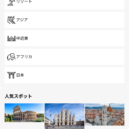
リゾート
アジア
中近東
アフリカ
日本
人気スポット