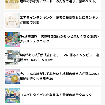
地球の歩き方アワード みんなで選ぶ、旅のベスト。
エアラインランキング 読者の投票をもとにランキン
グ形式で発表
Next韓国旅 次の韓国旅行がもっと楽しくなる 旅先・
グルメ・テクニック
旬な“あの人”が「旅」をテーマに語るインタビュー連
載 MY TRAVEL STORY
今、こんな旅がしてみたい！地球の歩き方が選ぶ2026
年絶対行くべき旅先30
コスパもタイパもかなえる！賢者の旅テクニック