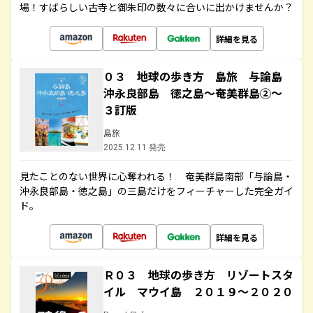
場！すばらしい古寺と御朱印の数々に合いに出かけませんか？
詳細を見る
０３ 地球の歩き方 島旅 与論島
沖永良部島 徳之島～奄美群島②～
３訂版
島旅
2025.12.11 発売
見たことのない世界に心奪われる！ 奄美群島南部「与論島・
沖永良部島・徳之島」の三島だけをフィーチャーした完全ガイ
ド。
詳細を見る
Ｒ０３ 地球の歩き方 リゾートスタ
イル マウイ島 ２０１９～２０２０