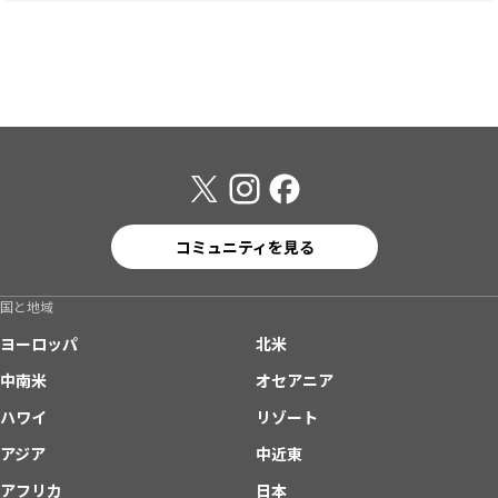
コミュニティを見る
国と地域
ヨーロッパ
北米
中南米
オセアニア
ハワイ
リゾート
アジア
中近東
アフリカ
日本