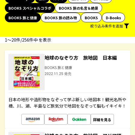
BOOKS スペシャルコラボ
BOOKS 旅の名言＆絶景
BOOKS 旅と健康
BOOKS 旅の読み物
BOOKS
D-Books
絞り込み条件を追加
1〜20件/256件中 を表示
地球のなぞり方 旅地図 日本編
BOOKS 旅と健康
2022.11.25 発売
日本の地形や造形物をなぞって学ぶ新しい地図本！観光名所や
橋、川、湖、半島など旅気分で地図をなぞって脳もイキイキ！
詳細を見る