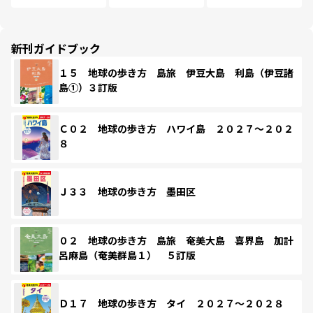
新刊ガイドブック
１５ 地球の歩き方 島旅 伊豆大島 利島（伊豆諸
島①）３訂版
Ｃ０２ 地球の歩き方 ハワイ島 ２０２７～２０２
８
Ｊ３３ 地球の歩き方 墨田区
０２ 地球の歩き方 島旅 奄美大島 喜界島 加計
呂麻島（奄美群島１） ５訂版
Ｄ１７ 地球の歩き方 タイ ２０２７～２０２８