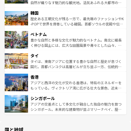
ク、伝統的なフラダンスなど、すべてがハワイの魅力を彩
ど、見どころがたくさん。また、カフェやワイン、オージ
自然が織りなす魅力的な観光地。活気あふれる大都市の台
っている。訪れるたびに新しい発見と感動が待っているハ
ービーフなどの食文化も豊かで、美味しいものであふれて
北やノスタルジックな町並みが人気な九份（ジォウフェ
ワイを、存分に味わってほしい。 なお、新着のハワイ情報
韓国
いる。アクティビティも充実しており、サーフィンやダイ
ン）、静ひつな山岳地帯である台湾東部など、都市の喧騒
は
コンテンツ一覧
を参照してほしい。
ビング、ハイキングなど、アウトドア好きにはたまらな
と山間の静けさが共存しており、訪れる人に新しい発見と
歴史ある王朝文化が残る一方で、最先端のファッションやK
い。オーストラリアの多彩な魅力を存分に味わいつくそ
驚きをもたらしてくれる。また、奥深い台湾の食文化も魅
-POPで世界を席巻している韓国。首都ソウルの宮殿や伝統
う。 なお、新着のオーストラリア情報は
コンテンツ一覧
を
力で、夜市などの屋台グルメから高級料理、ヘルシーで美
家屋が並ぶエリアでは韓国の歴史と文化に浸ることがで
参照してほしい。
ベトナム
容にもいいと評判のスイーツなど、バラエティ豊かな料理
き、地方に足を延ばせば四季折々の自然美を楽しむことが
が味わえる。 なお、新着の台湾情報は
コンテンツ一覧
を参
できる。そして、キムチや焼肉、絶品のストリートフード
豊かな自然と多様な文化が魅力的なベトナム。南北に細長
照してほしい。
まで、さまざまな韓国料理が待っている。夜には、韓国な
く伸びる国土には、広大な田園風景や青々とした山々、世
らではのナイトライフも堪能できる。あたたかいホスピタ
界遺産に登録された壮大な自然景観が点在し、都市部では
タイ
リティに包まれながら、韓国の多彩な魅力を心ゆくまで味
急速な発展と共に伝統が息づく。ハノイの古い町並みやホ
わってみてほしい。 なお、新着の韓国情報は
コンテンツ一
ーチミン市のフランス統治時代の建物も、独特の雰囲気を
タイは、東南アジアに位置する豊かな自然と歴史が息づく
覧
を参照してほしい。
醸し出している。また、バラエティの豊かさとおいしさで
国だ。首都バンコクは高層ビルが立ち並ぶ一方、伝統的な
世界中の食通を魅了してやまないベトナム料理も魅力のひ
寺院や市場がいたるところに点在し、古きよき文化と現代
香港
とつ。フォーやバインミー、ベトナムコーヒーなどは、ぜ
の活気が交差している。北部ではチェンマイなどの山岳地
ひ現地で味わいたい。どの地域を訪れてもあたたかい人々
帯で自然と触れ合い、南部ではプーケットやクラビの美し
アジアと西洋の文化が交わる香港は、特有のエネルギーを
が旅行者を迎えてくれるので、きっと忘れられない旅にな
いビーチでリゾート気分を楽しむことができる。タイ料理
もっている。ヴィクトリア湾に広がる壮大な景色、近未来
るはずだ。 なお、新着のベトナム情報は
コンテンツ一覧
を
は世界的に有名で、屋台から高級レストランまで味覚を刺
的なアートスポット、そして歴史と現代が融合した町並
参照してほしい。
シンガポール
激する。気候は一年中温暖で、どの季節にも異なる楽しみ
み、どこを訪れても感動するはず。観光スポットが密集し
が待っている。親しみやすいタイの人々、仏教を中心とし
ており、効率よく見どころを回れるのも魅力。息をのむよ
アジアの交差点として多文化が融合した独自の魅力を放つ
た文化、そして多様な観光資源が、訪れる旅人を魅了し続
うな絶景から文化的な体験まで、香港を存分に楽しみ尽く
シンガポール。未来的な建築物が並ぶマリーナベイ、歴史
ける。 なお、新着のタイ情報は
コンテンツ一覧
を参照して
そう。 なお、新着の香港情報は
コンテンツ一覧
を参照して
と伝統を感じられるエスニックタウン、多数の緑豊かな公
ほしい。
ほしい。
園や自然保護区など、自然が調和した近代的な景観と文化
の多様性あふれるカラフルな町は、どこを歩いても新しい
国と地域
発見がある。さらに、治安のよさや充実した公共交通機関