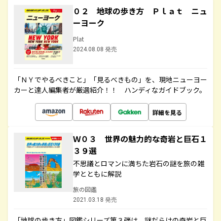
０２ 地球の歩き方 Ｐｌａｔ ニュ
ーヨーク
Plat
2024.08.08 発売
「ＮＹでやるべきこと」「見るべきもの」を、現地ニューヨー
カーと達人編集者が厳選紹介！！ ハンディなガイドブック。
詳細を見る
Ｗ０３ 世界の魅力的な奇岩と巨石１
３９選
不思議とロマンに満ちた岩石の謎を旅の雑
学とともに解説
旅の図鑑
2021.03.18 発売
「地球の歩き方」図鑑シリーズ第３弾は、謎だらけの奇岩と巨