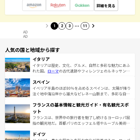
詳細を見る
…
1
2
3
11
AD
AD
人気の国と地域から探す
イタリア
イタリアは歴史、文化、グルメ、自然と多彩な魅力にあふ
れた国。
ローマ
の古代遺跡やフィレンツェのルネッサンス
美術、ヴェネツィアの運河など、歴史あるスポットはもち
スペイン
ろん、トスカーナの美しい田園風景やアマルフィ海岸の絶
景など、自然景観も見逃せない。観光の合間には、本場の
イベリア半島のほぼ80％を占めるスペインは、太陽が降り
ピザやパスタなど、絶品のイタリア料理を堪能することも
注ぐ地中海沿岸から雄大なピレネー山脈まで、多彩な自然
できる。朝目覚めてから夜眠るまで、すべての瞬間を楽し
と文化が詰まったヨーロッパ屈指の旅行先だ。多様な地域
フランスの基本情報と観光ガイド・有名観光スポ
ませてくれるイタリアで、忘れられない旅をしてみよう！
文化が根付くこの国では、情熱的なフラメンコ、熱気あふ
なお、新着のイタリア情報は
コンテンツ一覧
を参照してほ
れる闘牛、そして美味しいタパスが生活の一部となってい
ット
しい。
る。首都マドリードの洗練された雰囲気や、バルセロナの
フランスは、世界中の旅行者を魅了し続けるヨーロッパ屈
アートに溢れた街角から、地方では古代ローマ遺跡や中世
指の観光地だ。首都パリのエッフェル塔やルーブル美術館
の城塞都市、穏やかなビーチリゾートまで多彩な表情を見
といった象徴的なスポットから、田舎町の古風な美しさま
せる。地方によって風土や気候が異なるスペインはその個
ドイツ
で、幅広い魅力が詰まっている。華麗な宮殿、歴史的な大
性で訪れる人を魅了する。 なお、新着のスペイン情報は
コ
聖堂、美しいビーチ、そして豊かな自然が、訪れる者を心