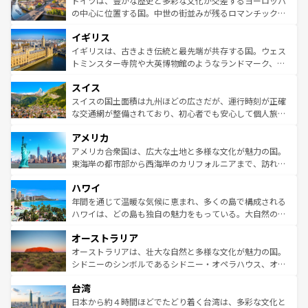
ドイツは、豊かな歴史と多彩な文化が交差するヨーロッパ
ンテンツ一覧
を参照してほしい。
から魅了する。また、フランスは美食の国としても知ら
の中心に位置する国。中世の街並みが残るロマンチック街
れ、フランス料理はユネスコ無形文化遺産にも登録されて
道から、未来を先取りするようなモダンな都市まで多様な
イギリス
いる。シャンパンの発祥地であるランス、プロヴァンスの
顔を持つこの国は、どこを歩いても飽きることがない。ベ
香り高いラベンダー畑など、多彩な楽しみ方が可能だ。さ
ルリンの文化的活気、バイエルン州のアルプスの絶景、そ
イギリスは、古きよき伝統と最先端が共存する国。ウェス
らに、パリ以外の地域にも魅力が溢れており、どの街角に
してライン川沿いのワイン畑といった風景は必見。ビール
トミンスター寺院や大英博物館のようなランドマーク、歴
も豊かな歴史と文化が息づいている。パリ以外の個性あふ
とソーセージを味わいながら地元の人と過ごす楽しい時間
史ある大学都市、美しい丘陵地帯や牧歌的な風景など、エ
れる地方に足を運ぶとそれぞれで全く異なる文化を体験で
スイス
は、お酒好きな人にはぜひ体験してほしい。 なお、新着の
リアごとに異なる魅力がある。また、優雅なアフタヌーン
きるだろう。 なお、新着のフランス情報は
コンテンツ一覧
ドイツ情報は
コンテンツ一覧
を参照してほしい。
ティー、ビール好きにはたまらない英国パブ、サッカー観
スイスの国土面積は九州ほどの広さだが、運行時刻が正確
を参照してほしい。
戦など、本場だからこそできる体験も豊富。イギリスを旅
な交通網が整備されており、初心者でも安心して個人旅行
して楽しみつくそう。 なお、新着のイギリス情報は
コンテ
を楽しめる。日本同様に時刻表どおりの旅が可能だ。中世
アメリカ
ンツ一覧
を参照してほしい。
の建物がそのまま残る町や、スイスならではのユニークな
博物館もあり、アルプス観光だけでなく町歩きも満喫する
アメリカ合衆国は、広大な土地と多様な文化が魅力の国。
ことができる。国民の所得が高いため物価も高いが、旅行
東海岸の都市部から西海岸のカリフォルニアまで、訪れる
者向けの交通パス提供のサービスもあり、うまく活用すれ
場所ごとに異なる風景と体験が待っている。ニューヨーク
ハワイ
ば市内交通費無料で観光を楽しむこともできる。 なお、新
のような巨大都市は、観光、ショッピング、エンターテイ
着のスイス情報は
コンテンツ一覧
を参照してほしい。
ンメントが詰まった刺激的なスポットだ。一方、アメリカ
年間を通じて温暖な気候に恵まれ、多くの島で構成される
西部には大自然が広がり、グランドキャニオンやイエロー
ハワイは、どの島も独自の魅力をもっている。大自然の神
ストーン国立公園といった絶景が堪能できる。さらに、南
秘を感じたいなら、火山が生み出した壮大な景観を誇るハ
オーストラリア
部のニューオーリンズでは、音楽と美食が融合した独特の
ワイ島は見逃せない。また、定番の観光地といえばオアフ
文化が魅力。旅行者はアメリカの各地域で異なる魅力を楽
島だが、静かな自然を求めるならマウイ島やカウアイ島が
オーストラリアは、壮大な自然と多様な文化が魅力の国。
しみながら、その多様性と豊かな歴史を感じることができ
おすすめ。エメラルドグリーンに輝く海をはじめ、豊かな
シドニーのシンボルであるシドニー・オペラハウス、オー
るだろう。車でのロードトリップや列車の旅も、アメリカ
文化や歴史が息づいている。「アロハスピリット」と呼ば
ストラリア東海岸北部に広がる大サンゴ礁地帯グレートバ
ならではの贅沢な旅のスタイルだ。 なお、新着のアメリカ
台湾
れるおもてなしの心で訪れる人々を迎えてくれるハワイの
リアリーフや大陸中央部にそびえるウルル（エアーズロッ
情報は
コンテンツ一覧
を参照してほしい。
人々、おいしいローカルフードやハワイアンミュージッ
ク）、タスマニアの美しい原生林やケアンズの熱帯雨林な
日本から約４時間ほどでたどり着く台湾は、多彩な文化と