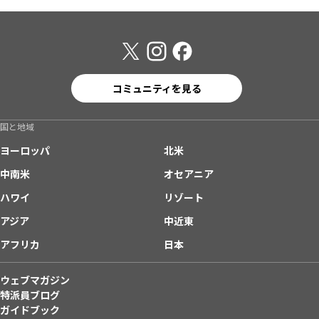
コミュニティを見る
国と地域
ヨーロッパ
北米
中南米
オセアニア
ハワイ
リゾート
アジア
中近東
アフリカ
日本
ウェブマガジン
特派員ブログ
ガイドブック