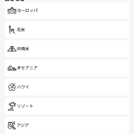
も、旅行者にとっては魅力的なポイント。グルメも豊富
で、ホーカーズは地元の風情を楽しめる外せないスポット
ヨーロッパ
だ。訪れる人を飽きさせないシンガポールで、多様な魅力
を体感しよう。 なお、新着のシンガポール情報は
コンテン
ツ一覧
を参照してほしい。
北米
中南米
オセアニア
ハワイ
リゾート
アジア