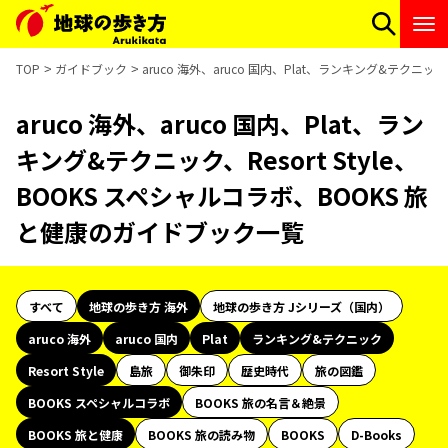
TOP
ガイドブック
aruco 海外、aruco 国内、Plat、ランキング&テクニッ
aruco 海外、aruco 国内、Plat、ラン
キング&テクニック、Resort Style、
BOOKS スペシャルコラボ、BOOKS 旅
と健康のガイドブック一覧
すべて
地球の歩き方 海外
地球の歩き方 Jシリーズ（国内）
aruco 海外
aruco 国内
Plat
ランキング&テクニック
Resort Style
島旅
御朱印
歴史時代
旅の図鑑
BOOKS スペシャルコラボ
BOOKS 旅の名言＆絶景
BOOKS 旅と健康
BOOKS 旅の読み物
BOOKS
D-Books