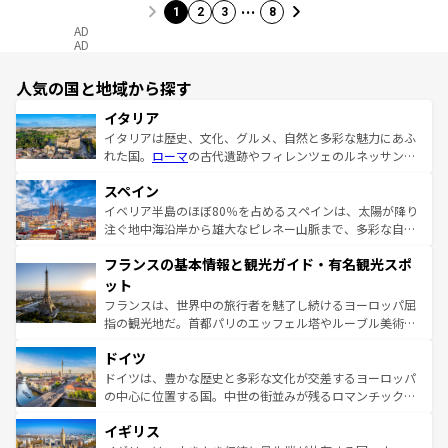
…
1
2
3
8
AD
AD
人気の国と地域から探す
イタリア
イタリアは歴史、文化、グルメ、自然と多彩な魅力にあふ
れた国。
ローマ
の古代遺跡やフィレンツェのルネッサンス
美術、ヴェネツィアの運河など、歴史あるスポットはもち
スペイン
ろん、トスカーナの美しい田園風景やアマルフィ海岸の絶
景など、自然景観も見逃せない。観光の合間には、本場の
イベリア半島のほぼ80％を占めるスペインは、太陽が降り
ピザやパスタなど、絶品のイタリア料理を堪能することも
注ぐ地中海沿岸から雄大なピレネー山脈まで、多彩な自然
できる。朝目覚めてから夜眠るまで、すべての瞬間を楽し
と文化が詰まったヨーロッパ屈指の旅行先だ。多様な地域
フランスの基本情報と観光ガイド・有名観光スポ
ませてくれるイタリアで、忘れられない旅をしてみよう！
文化が根付くこの国では、情熱的なフラメンコ、熱気あふ
なお、新着のイタリア情報は
コンテンツ一覧
を参照してほ
れる闘牛、そして美味しいタパスが生活の一部となってい
ット
しい。
る。首都マドリードの洗練された雰囲気や、バルセロナの
フランスは、世界中の旅行者を魅了し続けるヨーロッパ屈
アートに溢れた街角から、地方では古代ローマ遺跡や中世
指の観光地だ。首都パリのエッフェル塔やルーブル美術館
の城塞都市、穏やかなビーチリゾートまで多彩な表情を見
といった象徴的なスポットから、田舎町の古風な美しさま
せる。地方によって風土や気候が異なるスペインはその個
ドイツ
で、幅広い魅力が詰まっている。華麗な宮殿、歴史的な大
性で訪れる人を魅了する。 なお、新着のスペイン情報は
コ
聖堂、美しいビーチ、そして豊かな自然が、訪れる者を心
ドイツは、豊かな歴史と多彩な文化が交差するヨーロッパ
ンテンツ一覧
を参照してほしい。
から魅了する。また、フランスは美食の国としても知ら
の中心に位置する国。中世の街並みが残るロマンチック街
れ、フランス料理はユネスコ無形文化遺産にも登録されて
道から、未来を先取りするようなモダンな都市まで多様な
イギリス
いる。シャンパンの発祥地であるランス、プロヴァンスの
顔を持つこの国は、どこを歩いても飽きることがない。ベ