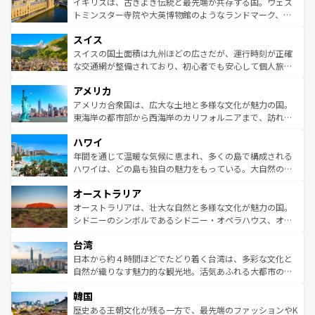
香り高いラベンダー畑など、多彩な楽しみ方が可能だ。さ
ルリンの文化的活気、バイエルン州のアルプスの絶景、そ
イギリスは、古きよき伝統と最先端が共存する国。ウェス
らに、パリ以外の地域にも魅力が溢れており、どの街角に
してライン川沿いのワイン畑といった風景は必見。ビール
トミンスター寺院や大英博物館のようなランドマーク、歴
も豊かな歴史と文化が息づいている。パリ以外の個性あふ
とソーセージを味わいながら地元の人と過ごす楽しい時間
史ある大学都市、美しい丘陵地帯や牧歌的な風景など、エ
れる地方に足を運ぶとそれぞれで全く異なる文化を体験で
スイス
は、お酒好きな人にはぜひ体験してほしい。 なお、新着の
リアごとに異なる魅力がある。また、優雅なアフタヌーン
きるだろう。 なお、新着のフランス情報は
コンテンツ一覧
ドイツ情報は
コンテンツ一覧
を参照してほしい。
ティー、ビール好きにはたまらない英国パブ、サッカー観
スイスの国土面積は九州ほどの広さだが、運行時刻が正確
を参照してほしい。
戦など、本場だからこそできる体験も豊富。イギリスを旅
な交通網が整備されており、初心者でも安心して個人旅行
して楽しみつくそう。 なお、新着のイギリス情報は
コンテ
を楽しめる。日本同様に時刻表どおりの旅が可能だ。中世
アメリカ
ンツ一覧
を参照してほしい。
の建物がそのまま残る町や、スイスならではのユニークな
博物館もあり、アルプス観光だけでなく町歩きも満喫する
アメリカ合衆国は、広大な土地と多様な文化が魅力の国。
ことができる。国民の所得が高いため物価も高いが、旅行
東海岸の都市部から西海岸のカリフォルニアまで、訪れる
者向けの交通パス提供のサービスもあり、うまく活用すれ
場所ごとに異なる風景と体験が待っている。ニューヨーク
ハワイ
ば市内交通費無料で観光を楽しむこともできる。 なお、新
のような巨大都市は、観光、ショッピング、エンターテイ
着のスイス情報は
コンテンツ一覧
を参照してほしい。
ンメントが詰まった刺激的なスポットだ。一方、アメリカ
年間を通じて温暖な気候に恵まれ、多くの島で構成される
西部には大自然が広がり、グランドキャニオンやイエロー
ハワイは、どの島も独自の魅力をもっている。大自然の神
ストーン国立公園といった絶景が堪能できる。さらに、南
秘を感じたいなら、火山が生み出した壮大な景観を誇るハ
オーストラリア
部のニューオーリンズでは、音楽と美食が融合した独特の
ワイ島は見逃せない。また、定番の観光地といえばオアフ
文化が魅力。旅行者はアメリカの各地域で異なる魅力を楽
島だが、静かな自然を求めるならマウイ島やカウアイ島が
オーストラリアは、壮大な自然と多様な文化が魅力の国。
しみながら、その多様性と豊かな歴史を感じることができ
おすすめ。エメラルドグリーンに輝く海をはじめ、豊かな
シドニーのシンボルであるシドニー・オペラハウス、オー
るだろう。車でのロードトリップや列車の旅も、アメリカ
文化や歴史が息づいている。「アロハスピリット」と呼ば
ストラリア東海岸北部に広がる大サンゴ礁地帯グレートバ
ならではの贅沢な旅のスタイルだ。 なお、新着のアメリカ
台湾
れるおもてなしの心で訪れる人々を迎えてくれるハワイの
リアリーフや大陸中央部にそびえるウルル（エアーズロッ
情報は
コンテンツ一覧
を参照してほしい。
人々、おいしいローカルフードやハワイアンミュージッ
ク）、タスマニアの美しい原生林やケアンズの熱帯雨林な
日本から約４時間ほどでたどり着く台湾は、多彩な文化と
ク、伝統的なフラダンスなど、すべてがハワイの魅力を彩
ど、見どころがたくさん。また、カフェやワイン、オージ
自然が織りなす魅力的な観光地。活気あふれる大都市の台
っている。訪れるたびに新しい発見と感動が待っているハ
ービーフなどの食文化も豊かで、美味しいものであふれて
北やノスタルジックな町並みが人気な九份（ジォウフェ
ワイを、存分に味わってほしい。 なお、新着のハワイ情報
韓国
いる。アクティビティも充実しており、サーフィンやダイ
ン）、静ひつな山岳地帯である台湾東部など、都市の喧騒
は
コンテンツ一覧
を参照してほしい。
ビング、ハイキングなど、アウトドア好きにはたまらな
と山間の静けさが共存しており、訪れる人に新しい発見と
歴史ある王朝文化が残る一方で、最先端のファッションやK