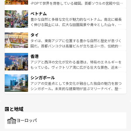
い。オーストラリアの多彩な魅力を存分に味わいつくそ
驚きをもたらしてくれる。また、奥深い台湾の食文化も魅
-POPで世界を席巻している韓国。首都ソウルの宮殿や伝統
う。 なお、新着のオーストラリア情報は
コンテンツ一覧
を
力で、夜市などの屋台グルメから高級料理、ヘルシーで美
家屋が並ぶエリアでは韓国の歴史と文化に浸ることがで
参照してほしい。
ベトナム
容にもいいと評判のスイーツなど、バラエティ豊かな料理
き、地方に足を延ばせば四季折々の自然美を楽しむことが
が味わえる。 なお、新着の台湾情報は
コンテンツ一覧
を参
できる。そして、キムチや焼肉、絶品のストリートフード
豊かな自然と多様な文化が魅力的なベトナム。南北に細長
照してほしい。
まで、さまざまな韓国料理が待っている。夜には、韓国な
く伸びる国土には、広大な田園風景や青々とした山々、世
らではのナイトライフも堪能できる。あたたかいホスピタ
界遺産に登録された壮大な自然景観が点在し、都市部では
タイ
リティに包まれながら、韓国の多彩な魅力を心ゆくまで味
急速な発展と共に伝統が息づく。ハノイの古い町並みやホ
わってみてほしい。 なお、新着の韓国情報は
コンテンツ一
ーチミン市のフランス統治時代の建物も、独特の雰囲気を
タイは、東南アジアに位置する豊かな自然と歴史が息づく
覧
を参照してほしい。
醸し出している。また、バラエティの豊かさとおいしさで
国だ。首都バンコクは高層ビルが立ち並ぶ一方、伝統的な
世界中の食通を魅了してやまないベトナム料理も魅力のひ
寺院や市場がいたるところに点在し、古きよき文化と現代
香港
とつ。フォーやバインミー、ベトナムコーヒーなどは、ぜ
の活気が交差している。北部ではチェンマイなどの山岳地
ひ現地で味わいたい。どの地域を訪れてもあたたかい人々
帯で自然と触れ合い、南部ではプーケットやクラビの美し
アジアと西洋の文化が交わる香港は、特有のエネルギーを
が旅行者を迎えてくれるので、きっと忘れられない旅にな
いビーチでリゾート気分を楽しむことができる。タイ料理
もっている。ヴィクトリア湾に広がる壮大な景色、近未来
るはずだ。 なお、新着のベトナム情報は
コンテンツ一覧
を
は世界的に有名で、屋台から高級レストランまで味覚を刺
的なアートスポット、そして歴史と現代が融合した町並
参照してほしい。
シンガポール
激する。気候は一年中温暖で、どの季節にも異なる楽しみ
み、どこを訪れても感動するはず。観光スポットが密集し
が待っている。親しみやすいタイの人々、仏教を中心とし
ており、効率よく見どころを回れるのも魅力。息をのむよ
アジアの交差点として多文化が融合した独自の魅力を放つ
た文化、そして多様な観光資源が、訪れる旅人を魅了し続
うな絶景から文化的な体験まで、香港を存分に楽しみ尽く
シンガポール。未来的な建築物が並ぶマリーナベイ、歴史
ける。 なお、新着のタイ情報は
コンテンツ一覧
を参照して
そう。 なお、新着の香港情報は
コンテンツ一覧
を参照して
と伝統を感じられるエスニックタウン、多数の緑豊かな公
ほしい。
ほしい。
園や自然保護区など、自然が調和した近代的な景観と文化
の多様性あふれるカラフルな町は、どこを歩いても新しい
国と地域
発見がある。さらに、治安のよさや充実した公共交通機関
も、旅行者にとっては魅力的なポイント。グルメも豊富
で、ホーカーズは地元の風情を楽しめる外せないスポット
ヨーロッパ
だ。訪れる人を飽きさせないシンガポールで、多様な魅力
を体感しよう。 なお、新着のシンガポール情報は
コンテン