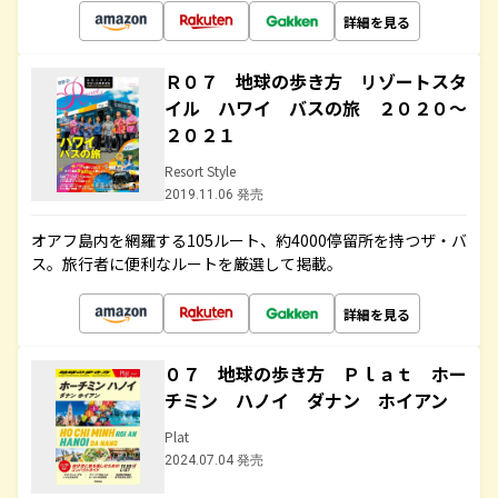
詳細を見る
Ｒ０７ 地球の歩き方 リゾートスタ
イル ハワイ バスの旅 ２０２０～
２０２１
Resort Style
2019.11.06 発売
オアフ島内を網羅する105ルート、約4000停留所を持つザ・バ
ス。旅行者に便利なルートを厳選して掲載。
詳細を見る
０７ 地球の歩き方 Ｐｌａｔ ホー
チミン ハノイ ダナン ホイアン
Plat
2024.07.04 発売