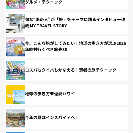
グルメ・テクニック
旬な“あの人”が「旅」をテーマに語るインタビュー連
載 MY TRAVEL STORY
今、こんな旅がしてみたい！地球の歩き方が選ぶ2026
年絶対行くべき旅先30
コスパもタイパもかなえる！賢者の旅テクニック
地球の歩き方♥偏愛ハワイ
今年の夏はインスパイアへ！